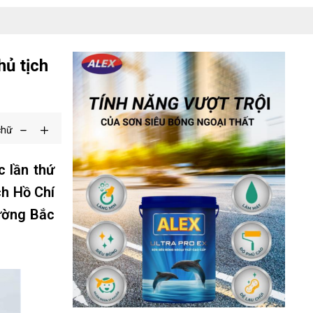
hủ tịch
chữ
c lần thứ
ch Hồ Chí
đường Bắc