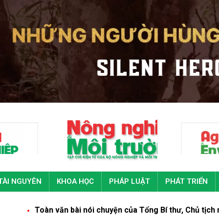
TÀI NGUYÊN
KHOA HỌC
PHÁP LUẬT
PHÁT TRIỂN
àn văn bài nói chuyện của Tổng Bí thư, Chủ tịch nước Tô Lâ