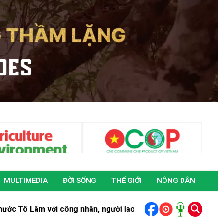
MULTIMEDIA
ĐỜI SỐNG
THẾ GIỚI
NÔNG DÂN
m với công nhân, người lao động Thành phố Hồ Chí Minh
Bộ Ch