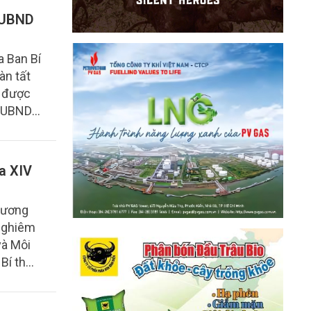
 UBND
a Ban Bí
àn tất
g được
h UBND
a XIV
g ương
 nghiêm
và Môi
Bí thư,