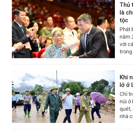
Thủ 
là c
tộc
Phát 
năm 2
với c
trong
người
chính 
văn s
Khi n
lở ở 
Chỉ t
núi ở
quét,
nhà c
giữa 
những