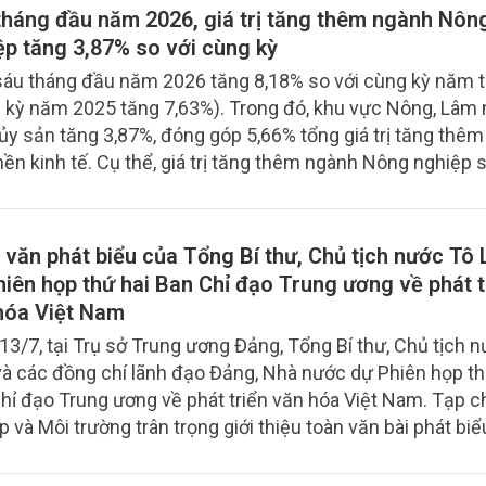
tháng đầu năm 2026, giá trị tăng thêm ngành Nôn
ệp tăng 3,87% so với cùng kỳ
áu tháng đầu năm 2026 tăng 8,18% so với cùng kỳ năm 
 kỳ năm 2025 tăng 7,63%). Trong đó, khu vực Nông, Lâm 
ủy sản tăng 3,87%, đóng góp 5,66% tổng giá trị tăng thêm
nền kinh tế. Cụ thể, giá trị tăng thêm ngành Nông nghiệp 
 đầu năm 2026 tăng 3,57% so với cùng kỳ năm trước, đó
 vào mức tăng tổng giá trị tăng thêm của toàn nền kinh t
ghiệp tăng 3,98%, đóng góp 0,27%; ngành Thủy sản tăng 
 văn phát biểu của Tổng Bí thư, Chủ tịch nước Tô
góp 1,56%.
Phiên họp thứ hai Ban Chỉ đạo Trung ương về phát t
hóa Việt Nam
13/7, tại Trụ sở Trung ương Đảng, Tổng Bí thư, Chủ tịch 
à các đồng chí lãnh đạo Đảng, Nhà nước dự Phiên họp th
hỉ đạo Trung ương về phát triển văn hóa Việt Nam. Tạp c
p và Môi trường trân trọng giới thiệu toàn văn bài phát biể
ủa Tổng Bí thư, Chủ tịch nước Tô Lâm.