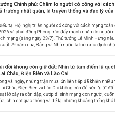
tướng Chính phủ: Chăm lo người có công với các
hủ trương nhất quán, là truyền thống và đạo lý của
biểu tại Hội nghị tri ân người có công với cách mạng toàn
026 và phát động Phong trào đẩy mạnh chăm lo người c
ách mạng (sáng ngày 23/7), Thủ tướng Lê Minh Hưng nêu 
 suốt 79 năm qua, Đảng và Nhà nước ta luôn xác định ch
 có công với cách mạng là chủ trương nhất quán, là trác
trị, là truyền thống, là đạo lý của dân tộc ta, thể hiện tính
âu sắc của chế độ xã hội chủ nghĩa.
úi đồi không còn giữ đất: Nhìn từ tâm điểm lũ quét
Lai Châu, Điện Biên và Lào Cai
rong vài ngày, những trận mưa lớn liên tiếp đã khiến nhiều 
 Lai Châu, Điện Biên và Lào Cai không còn đủ sức "giữ" đất
 sạt lở xảy ra dồn dập, cướp đi sinh mạng con người, cuốn 
ửa, chia cắt giao thông và để lại những khoảng trống khó 
núi rừng Tây Bắc. Đằng sau hơn 255 tỷ đồng thiệt hại khôn
 con số, mà còn là lời cảnh báo ngày càng rõ nét về thiên