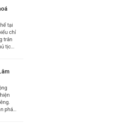
 trong
hoá
hể tại
iểu chỉ
g trân
hủ tịch
 Lâm
động
 hiện
iêng.
ăn phát