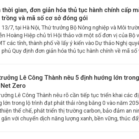
 thời gian, đơn giản hóa thủ tục hành chính cấp m
 trồng và mã số cơ sở đóng gói
 13/7, tại Hà Nội, Thứ trưởng Bộ Nông nghiệp và Môi trườ
n Hoàng Hiệp chủ trì Hội thảo với một số đơn vị của Bộ 
 các tỉnh, thành phố về lấy ý kiến vào Dự thảo Nghị quy
 phủ Quy định đơn giản hóa thủ tục hành chính về mã số
, mã số cơ sở đóng gói.
trưởng Lê Công Thành nêu 5 định hướng lớn trong
h Net Zero
rưởng Lê Công Thành nêu rõ cần tiếp tục triển khai các đ
 lớn trong lộ trình đạt phát thải ròng bằng 0 vào năm 2050
thiện thể chế, phát triển thị trường carbon, bảo đảm an n
 gắn với chuyển dịch năng lượng xanh, bền vững, thúc đẩ
n đổi xanh trong các ngành kinh tế, phát huy vai trò của 
thái tự nhiên trong hấp thụ và lưu giữ carbon.