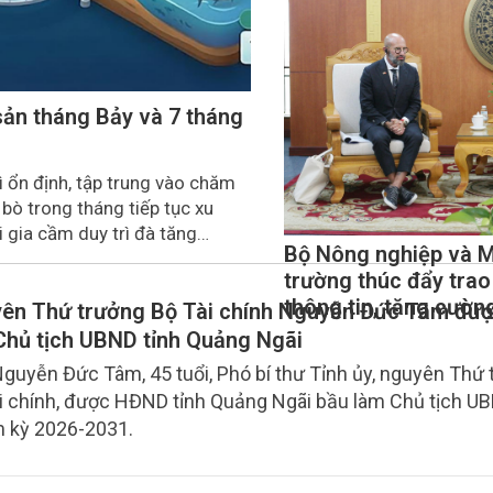
triệt, triển khai Nghị
nghị Trung ương 3, 
sản tháng Bảy và 7 tháng
ì ổn định, tập trung vào chăm
 bò trong tháng tiếp tục xu
i gia cầm duy trì đà tăng
Bộ Nông nghiệp và 
 sản đều tăng nhẹ.
trường thúc đẩy trao
thông tin, tăng cườn
ên Thứ trưởng Bộ Tài chính Nguyễn Đức Tâm đượ
hợp kỹ thuật với FDA
Chủ tịch UBND tỉnh Quảng Ngãi
guyễn Đức Tâm, 45 tuổi, Phó bí thư Tỉnh ủy, nguyên Thứ 
i chính, được HĐND tỉnh Quảng Ngãi bầu làm Chủ tịch UB
 kỳ 2026-2031.