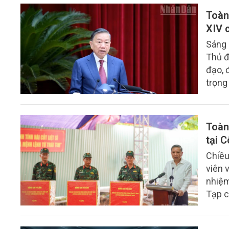
đoan 
Toàn
phòng
XIV 
Sáng 
Thủ đ
đạo, 
trọng
nước.
Toàn
tại 
Chiều
viên 
nhiệm 
Tạp c
biểu 