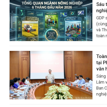
Sáu 
nghi
GDP s
(cùng
và Th
toàn 
tháng
3,83%
Lâm n
Toàn
đóng 
tại 
văn 
Sáng 
Lâm v
Ban C
nghiệ
đạo c