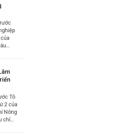
g
trước
nghiệp
 của
sáu
ng góp
ế; ngành
4,88%,
 Lâm
riển
nước Tô
ứ 2 của
hí Nông
u chỉ