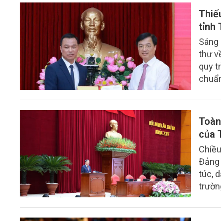
Thiế
tỉnh
Sáng 
thư v
quy t
chuẩn
tỉnh.
Toàn
của 
Chiều
Đảng 
túc, 
trườn
Chủ t