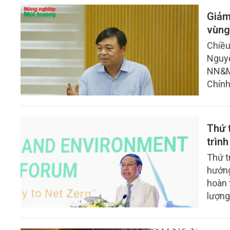
Giảm
vùng
Chiều
Nguyễ
NN&MT
Chính
trồng
Thứ 
trìn
Thứ t
hướng
hoàn 
lượng
chuyể
sinh 