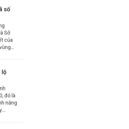
ã số
ng
và Sở
ết của
 vùng
 lộ
ịnh
, đó là
inh năng
y
các hệ