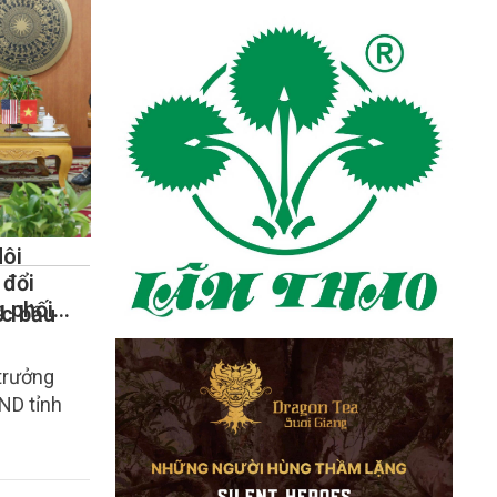
 quyết Hội
khóa XIV
Môi
 đổi
g phối
c bầu
trưởng
ND tỉnh