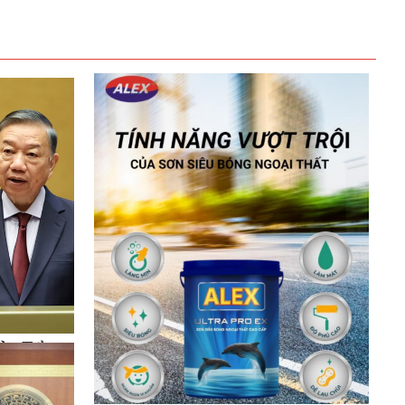
của Tổng
c Tô Lâm
ốc quán