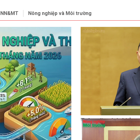
ộ NN&MT
Nông nghiệp và Môi trường
Toàn văn phát biểu 
Bí thư, Chủ tịch nướ
tại Hội nghị toàn qu