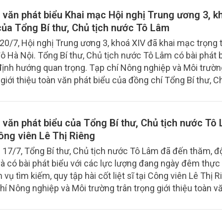
trong bối cảnh biến đổi khí hậu, đòi hỏi cách tiếp cận mới
 văn phát biểu Khai mạc Hội nghị Trung ương 3, k
 ngừa và thích ứng.
của Tổng Bí thư, Chủ tịch nước Tô Lâm
20/7, Hội nghị Trung ương 3, khoá XIV đã khai mạc trọng t
ô Hà Nội. Tổng Bí thư, Chủ tịch nước Tô Lâm có bài phát b
định hướng quan trọng. Tạp chí Nông nghiệp và Môi trườn
 giới thiệu toàn văn phát biểu của đồng chí Tổng Bí thư, C
 văn phát biểu của Tổng Bí thư, Chủ tịch nước Tô
Công viên Lê Thị Riêng
 17/7, Tổng Bí thư, Chủ tịch nước Tô Lâm đã đến thăm, 
và có bài phát biểu với các lực lượng đang ngày đêm thực
vụ tìm kiếm, quy tập hài cốt liệt sĩ tại Công viên Lê Thị R
hí Nông nghiệp và Môi trường trân trọng giới thiệu toàn v
của đồng chí Tổng Bí thư, Chủ tịch nước.