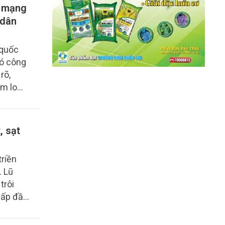
h mạng
 dân
 quốc
ó công
rõ,
ăm lo
h nhiệm
 nhân
, sạt
triền
. Lũ
trôi
lấp đầy
g chỉ là
 tai cực