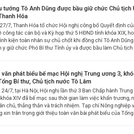
u tướng Tô Anh Dũng được bầu giữ chức Chủ tịch
 Thanh Hóa
27/7, Thanh Hóa tổ chức Hội nghị công bố Quyết định củ
ề công tác cán bộ và Kỳ họp thứ 5 HĐND tỉnh khóa XIX, ho
rình kiện toàn nhân sự chủ chốt khi đồng chí Tô Anh Dũn
 y giữ chức Phó Bí thư Tỉnh ủy và được bầu làm Chủ tịc
 văn phát biểu bế mạc Hội nghị Trung ương 3, khó
Tổng Bí thư, Chủ tịch nước Tô Lâm
 24/7, tại Hà Nội, Hội nghị lần thứ 3 Ban Chấp hành Trun
khóa XIV đã bế mạc sau thời gian làm việc khẩn trương,
dân chủ, thẳng thắn và trách nhiệm. Tạp chí Nông nghiệp 
g xin trân trọng giới thiệu toàn văn bài phát biểu của Tổng 
ịch nước Tô Lâm bế mạc hội nghị.