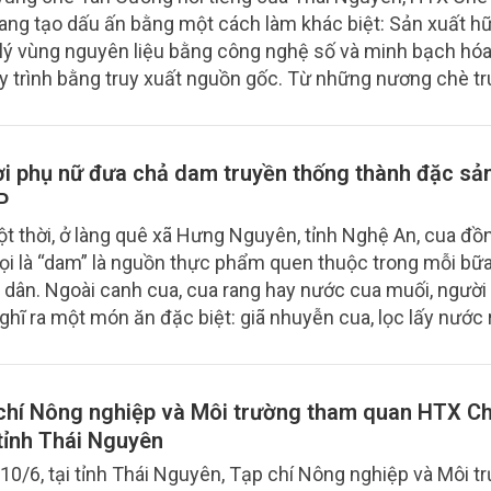
ang tạo dấu ấn bằng một cách làm khác biệt: Sản xuất hữ
lý vùng nguyên liệu bằng công nghệ số và minh bạch hóa
y trình bằng truy xuất nguồn gốc. Từ những nương chè t
, HTX đang từng bước nâng tầm giá trị trà Việt.
i phụ nữ đưa chả dam truyền thống thành đặc sả
P
t thời, ở làng quê xã Hưng Nguyên, tỉnh Nghệ An, cua đồ
ọi là “dam” là nguồn thực phẩm quen thuộc trong mỗi bữ
 dân. Ngoài canh cua, cua rang hay nước cua muối, người
ghĩ ra một món ăn đặc biệt: giã nhuyễn cua, lọc lấy nước r
t và gia vị để làm chả.
chí Nông nghiệp và Môi trường tham quan HTX C
 tỉnh Thái Nguyên
10/6, tại tỉnh Thái Nguyên, Tạp chí Nông nghiệp và Môi t