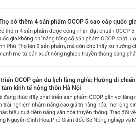
Thọ có thêm 4 sản phẩm OCOP 5 sao cấp quốc gi
có thêm 4 sản phẩm được công nhận đạt chuẩn OCOP 5
uốc gia không chỉ nâng tổng số sản phẩm OCOP chất lư
ỉnh Phú Thọ lên 9 sản phẩm, mà còn cho thấy xu hướng 
mạnh mẽ từ sản xuất nông nghiệp truyền thống sang phát
chiều sâu, chú trọng chất lượng, thương hiệu và giá trị gia 
 triển OCOP gắn du lịch làng nghề: Hướng đi chiến
 tầm kinh tế nông thôn Hà Nội
i đang thúc đẩy phát triển sản phẩm OCOP gắn với làng 
ch trải nghiệm nhằm nâng cao giá trị hàng hóa, mở rộng si
thác hiệu quả tiềm năng văn hóa truyền thống. Trao đổi v
ông Nguyễn Đình Hoa, Phó Giám đốc Sở Nông nghiệp và M
g Hà Nội nhấn mạnh cách tiếp cận theo chuỗi giá trị và ki
á trị sẽ tạo ra bước chuyển rõ nét cho khu vực nông thôn 