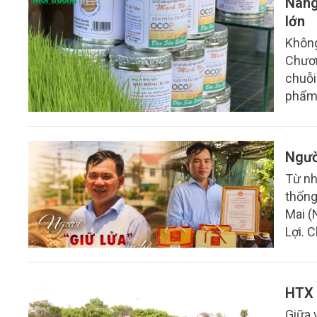
Nâng
lớn
Không
Chươn
chuỗi
phẩm 
Ngườ
Từ nh
thống
Mai (
Lợi. 
dựng 
HTX 
Giữa 