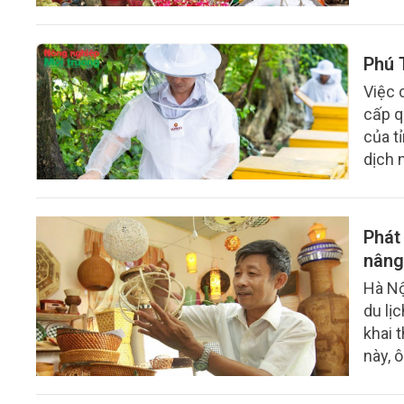
Phú 
Việc 
cấp q
của t
dịch 
theo 
Phát
nâng
Hà Nộ
du lị
khai 
này, 
trườn
đa gi