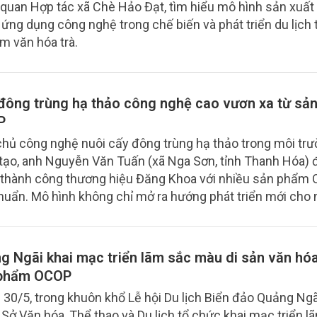
quan Hợp tác xã Chè Hảo Đạt, tìm hiểu mô hình sản xuất
 ứng dụng công nghệ trong chế biến và phát triển du lịch t
m văn hóa trà.
đông trùng hạ thảo công nghệ cao vươn xa từ sả
P
hủ công nghệ nuôi cấy đông trùng hạ thảo trong môi tr
tạo, anh Nguyễn Văn Tuấn (xã Nga Sơn, tỉnh Thanh Hóa) 
thành công thương hiệu Đăng Khoa với nhiều sản phẩm
huẩn. Mô hình không chỉ mở ra hướng phát triển mới cho
liệu mà còn góp phần thúc đẩy chuyển đổi số trong tiêu 
địa phương.
g Ngãi khai mạc triển lãm sắc màu di sản văn hó
phẩm OCOP
 30/5, trong khuôn khổ Lễ hội Du lịch Biển đảo Quảng Ng
 Sở Văn hóa, Thể thao và Du lịch tổ chức khai mạc triển l