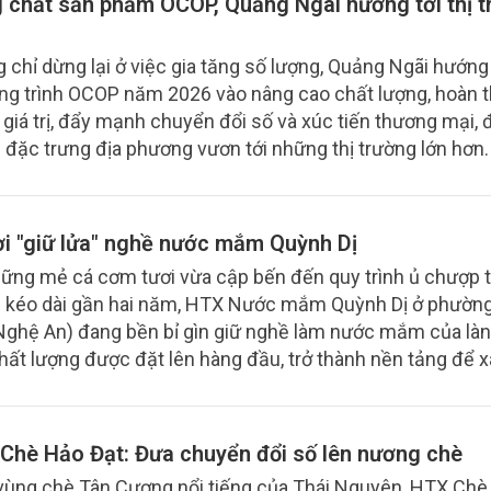
 chất sản phẩm OCOP, Quảng Ngãi hướng tới thị 
 chỉ dừng lại ở việc gia tăng số lượng, Quảng Ngãi hướng
g trình OCOP năm 2026 vào nâng cao chất lượng, hoàn t
 giá trị, đẩy mạnh chuyển đổi số và xúc tiến thương mại,
đặc trưng địa phương vươn tới những thị trường lớn hơn.
i "giữ lửa" nghề nước mắm Quỳnh Dị
ững mẻ cá cơm tươi vừa cập bến đến quy trình ủ chượp 
 kéo dài gần hai năm, HTX Nước mắm Quỳnh Dị ở phườn
Nghệ An) đang bền bỉ gìn giữ nghề làm nước mắm của là
Chất lượng được đặt lên hàng đầu, trở thành nền tảng để x
thương hiệu OCOP và mở rộng thị trường.
Chè Hảo Đạt: Đưa chuyển đổi số lên nương chè
vùng chè Tân Cương nổi tiếng của Thái Nguyên, HTX Chè