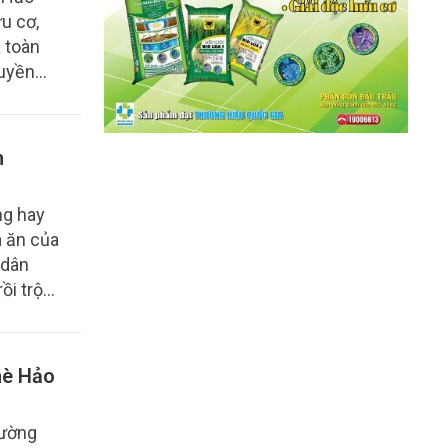
u cơ,
 toàn
ruyền
n
ng hay
a ăn của
 dân
ồi trộn
hè Hảo
rường