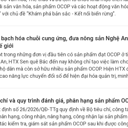
i sản văn hóa, sản phẩm OCOP và các hoạt động văn hó
” với chủ đề “Khám phá bản sắc - Kết nối biển rừng”.
 bạch hóa chuỗi cung ứng, đưa nông sản Nghệ A
ế giới
t trong những đơn vị đầu tiên có sản phẩm đạt OCOP ở t
An, HTX Sen quê Bác đến nay không chỉ tạo việc làm ch
hộ dân mà còn sở hữu nhiều sản phẩm OCOP. Hiện HTX 
cao năng lực chuyển đổi số để hiện đại hóa quản trị, min
huỗi cung ứng và mở rộng thị trường.
 chí và quy trình đánh giá, phân hạng sản phẩm 
 định số 26/2026/QĐ-TTg quy định về Bộ tiêu chí, công 
phân hạng, công nhận, nâng hạng, công nhận lại sản phẩm
tác kiểm tra, giám sát sản phẩm OCOP sau khi được côn