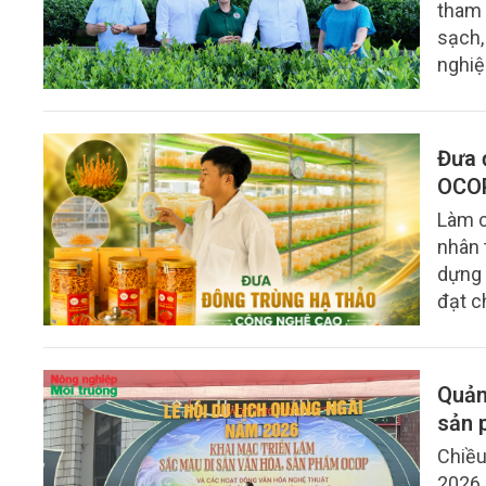
tham 
sạch,
nghiệ
Đưa 
OCO
Làm c
nhân 
dựng 
đạt c
dược 
phẩm 
Quản
sản 
Chiều
2026,