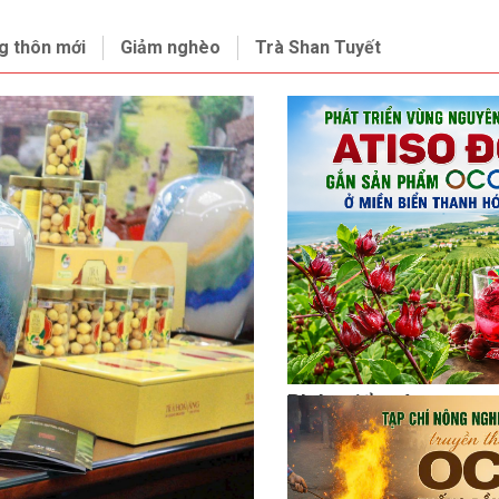
g thôn mới
Giảm nghèo
Trà Shan Tuyết
Phát triển vùng nguy
Atiso đỏ gắn sản p
ở miền biển Thanh H