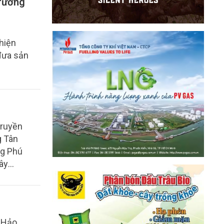
trường
hiện
 đưa sản
truyền
g Tân
ng Phú
ây
 Hảo