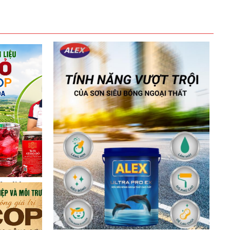
ên liệu
hẩm OCOP
óa