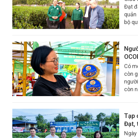
Đạt đ
quản 
bộ qu
thống
Ngườ
OCO
Có mộ
còn g
người
còn n
với bộ
Tạp 
Đạt,
Ngày 