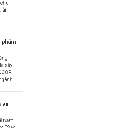
 chè
rải
n phẩm
ường
đã xây
 OCOP
 ngành
thụ sản
a và
ãi năm
ãm “Sắc