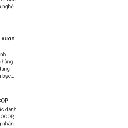
a nghệ
n vươn
ỉnh
o hàng
đang
h bạch
OCOP
tác đánh
 OCOP,
g nhận.