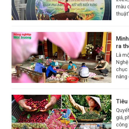
màu d
thuật
Minh
ra th
Là mộ
Nghệ 
chục 
nâng 
hóa c
Tiêu
Quyết
giá, 
công 