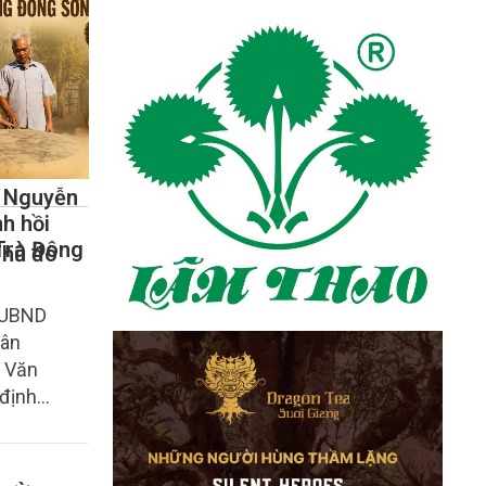
 Nguyễn
nh hồi
Trà Đông
Thủ đô
-UBND
hân
. Văn
 định
 phẩm