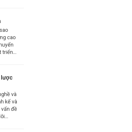
a
 sao
ợng cao
chuyển
 triển
tăng.
 lược
nghề và
nh kế và
ề vấn đề
ôi
nh tế
Thủ đô.