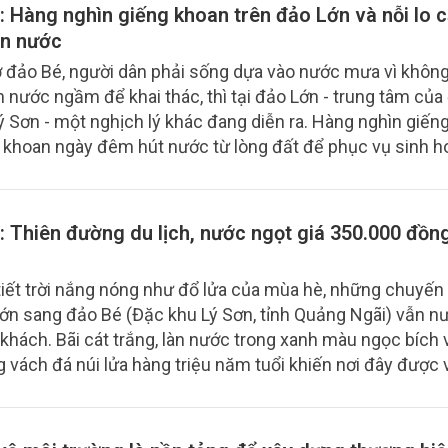
triển bền vững.
: Hàng nghìn giếng khoan trên đảo Lớn và nỗi lo c
n nước
 đảo Bé, người dân phải sống dựa vào nước mưa vì khôn
 nước ngầm để khai thác, thì tại đảo Lớn - trung tâm của
ý Sơn - một nghịch lý khác đang diễn ra. Hàng nghìn giếng
 khoan ngày đêm hút nước từ lòng đất để phục vụ sinh h
uất. Thế nhưng, càng khai thác nhiều, nguồn nước ngọt c
 nguy cơ nhiễm mặn càng hiện hữu.
1: Thiên đường du lịch, nước ngọt giá 350.000 đồn
tiết trời nắng nóng như đổ lửa của mùa hè, những chuyến 
ớn sang đảo Bé (Đặc khu Lý Sơn, tỉnh Quảng Ngãi) vẫn 
khách. Bãi cát trắng, làn nước trong xanh màu ngọc bích 
 vách đá núi lửa hàng triệu năm tuổi khiến nơi đây được 
ives của Việt Nam”. Nhưng phía sau vẻ đẹp ấy là một ngh
ại suốt hàng trăm năm qua: giữa bốn bề biển nước, người
n sống trong cảnh khát nước ngọt. Có thời điểm, mỗi mét