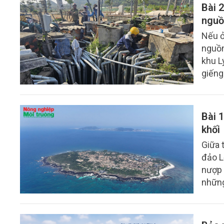
phát 
Bài 2
nguồ
Nếu ở
nguồn
khu L
giếng
sản x
giảm,
Bài 
khối
Giữa 
đảo L
nượp 
những
“Mald
tồn t
Bé vẫ