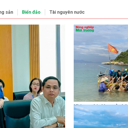
ng sản
Biển đảo
Tài nguyên nước
Khi người dân trở th
“người gác đền” của 