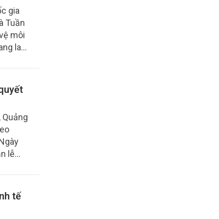
n lược
ốc gia
i
và Tuần
m đốc
 vệ môi
, giải
ang lan
và bảo
ông Bắc
hung
ai bền
 quyết
, Quảng
heo
 Ngày
n lễ
 nghiệp
Giám đốc
 vệ tài
nh tế
trong