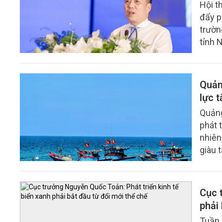
Hội t
đẩy p
trườn
tỉnh 
hưởng
(8/6)
Quảng
lực 
Quảng
phát 
nhiên
giàu 
nhìn 
chóng
Cục 
phải 
Tuần 