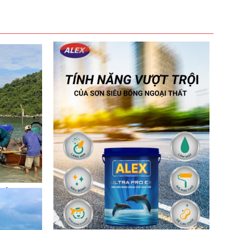
ành
biển