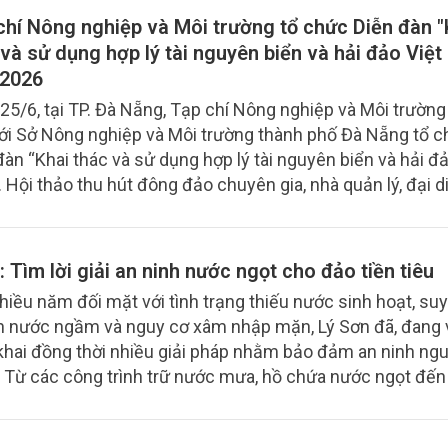
n mang lại cho phát triển kinh tế - xã hội.
chí Nông nghiệp và Môi trường tổ chức Diễn đàn "
 và sử dụng hợp lý tài nguyên biển và hải đảo Việ
2026
25/6, tại TP. Đà Nẵng, Tạp chí Nông nghiệp và Môi trường
ới Sở Nông nghiệp và Môi trường thành phố Đà Nẵng tổ 
đàn “Khai thác và sử dụng hợp lý tài nguyên biển và hải đả
 Hội thảo thu hút đông đảo chuyên gia, nhà quản lý, đại d
hương ven biển cùng người dân tham dự.
: Tìm lời giải an ninh nước ngọt cho đảo tiền tiêu
hiều năm đối mặt với tình trạng thiếu nước sinh hoạt, su
 nước ngầm và nguy cơ xâm nhập mặn, Lý Sơn đã, đang 
 khai đồng thời nhiều giải pháp nhằm bảo đảm an ninh ng
 Từ các công trình trữ nước mưa, hồ chứa nước ngọt đế
 thu gom nước mặt quy mô lớn và phương án khử mặn n
 hòn đảo tiền tiêu đang từng bước giải cơn khát, tạo nền t