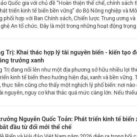
hảo Quốc gia với chủ đề “Hoàn thiện thể chế, chính sách 
hát triển kinh tế biển bền vững” do Bộ Nông nghiệp và Mô
g phối hợp với Ban Chính sách, Chiến lược Trung ương v
Nghệ An tổ chức. Đây là một trong những hoạt động trọng
 ứng Tuần lễ Biển và Hải đảo Việt Nam, Ngày Đại dương t
 và Tháng hành động vì môi trường năm 2026.
 Trị: Khai thác hợp lý tài nguyên biển - kiến tạo 
tăng trưởng xanh
 Trị đang nổi lên như một địa phương sở hữu nhiều lợi th
triển kinh tế biển theo hướng hiện đại, xanh và bền vững. 
, thực tiễn cũng cho thấy một nghịch lý phổ biến: nơi nào
tài nguyên, nguy cơ khai thác quá mức càng lớn. Nếu thiế
dài hạn và cơ chế quản trị hiệu quả, lợi thế tự nhiên có th
 chuyển hóa thành áp lực đối với môi trường và phát triển
trưởng Nguyễn Quốc Toản: Phát triển kinh tế biển
bắt đầu từ đổi mới thể chế
lễ Biển và Hải đảo Việt Nam năm 2026 diễn ra trong bối 