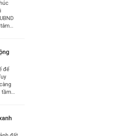
thúc
i
à UBND
 tâm
hế giới
động
ế để
Tuy
 càng
u tầm
ể nhanh
.
 xanh
cảnh đất