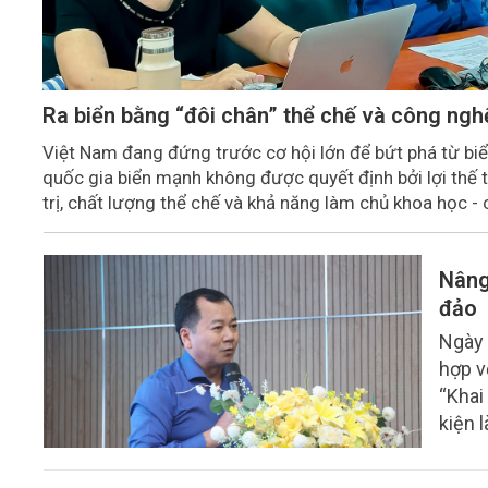
Ra biển bằng “đôi chân” thể chế và công ngh
Việt Nam đang đứng trước cơ hội lớn để bứt phá từ bi
quốc gia biển mạnh không được quyết định bởi lợi thế 
trị, chất lượng thể chế và khả năng làm chủ khoa học 
kinh tế biển xanh.
Nâng
đảo
Ngày 
hợp v
“Khai
kiện 
cùng 
giải 