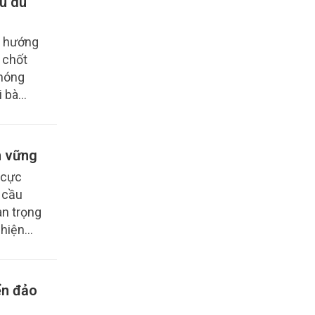
u du
u hướng
 chốt
Phóng
i bà
h
ững tại
n vững
 cực
 cầu
an trọng
 hiện
 biến
ải sản
c hồi
ển đảo
heo