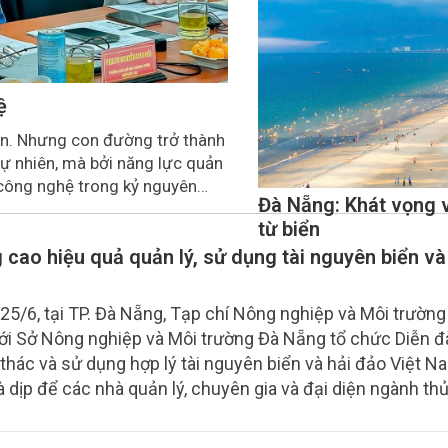
ệ
ển. Nhưng con đường trở thành
tự nhiên, mà bởi năng lực quản
- công nghệ trong kỷ nguyên
Đà Nẵng: Khát vọng 
từ biển
 cao hiệu quả quản lý, sử dụng tài nguyên biển và
25/6, tại TP. Đà Nẵng, Tạp chí Nông nghiệp và Môi trường
ới Sở Nông nghiệp và Môi trường Đà Nẵng tổ chức Diễn đ
 thác và sử dụng hợp lý tài nguyên biển và hải đảo Việt N
là dịp để các nhà quản lý, chuyên gia và đại diện ngành th
nhìn lại thực trạng khai thác tài nguyên biển, đồng thời đ
pháp hoàn thiện cơ chế quản lý, phát huy hiệu quả những lợ