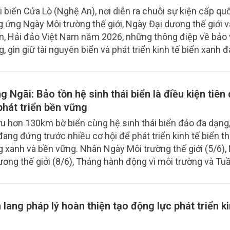
 xanh, bền vững đang trở thành những trụ cột trong chiế
i biển Cửa Lò (Nghệ An), nơi diễn ra chuỗi sự kiện cấp qu
triển của tỉnh. Phóng viên (PV) Tạp chí Nông nghiệp và Mô
 ứng Ngày Môi trường thế giới, Ngày Đại dương thế giới 
g đã có cuộc trao đổi với ông Nguyễn Hữu Vinh, Phó Giá
ển, Hải đảo Việt Nam năm 2026, những thông điệp về bảo
ng nghiệp và Môi trường tỉnh Quảng Trị, về các định hướng
g, gìn giữ tài nguyên biển và phát triển kinh tế biển xanh đ
và cách tiếp cận dài hạn nhằm hài hòa giữa tăng trưởng 
ạnh mẽ trên khắp cả nước. Từ Quảng Ninh nơi địa đầu Đ
i nguyên biển trong giai đoạn mới.
à Mau nơi cuối đất phương Nam, các địa phương đang c
iến những cam kết xanh thành hành động cụ thể vì tương l
 Ngãi: Bảo tồn hệ sinh thái biển là điều kiện tiên
của biển đảo Việt Nam.
phát triển bền vững
u hơn 130km bờ biển cùng hệ sinh thái biển đảo đa dạng
đang đứng trước nhiều cơ hội để phát triển kinh tế biển t
 xanh và bền vững. Nhân Ngày Môi trường thế giới (5/6),
ương thế giới (8/6), Tháng hành động vì môi trường và Tuầ
và Hải đảo Việt Nam năm 2026, phóng viên Tạp chí Nông
i trường đã có cuộc trao đổi với ông Hồ Trọng Phương, 
ng nghiệp và Môi trường tỉnh Quảng Ngãi về công tác bảo
lang pháp lý hoàn thiện tạo động lực phát triển ki
n, môi trường biển và định hướng phát triển kinh tế biển 
ian tới.