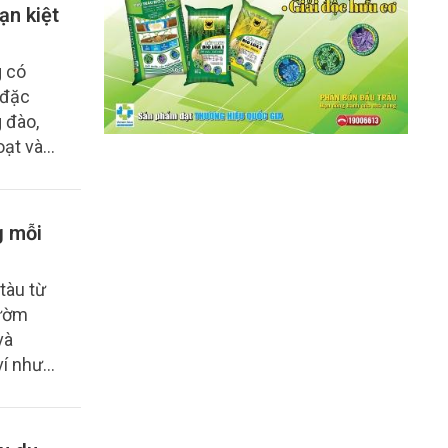
ạn kiệt
g có
 đặc
 đào,
oạt và
àng suy
g mỗi
tàu từ
nườm
và
ví như
ịch lý
 dân đảo
 khối