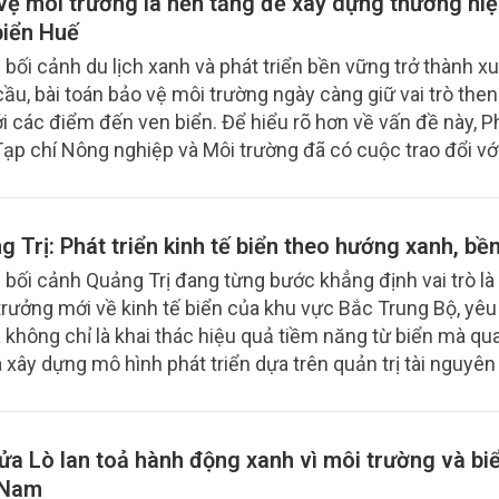
vệ môi trường là nền tảng để xây dựng thương hiệ
sinh hoạt được bán với giá lên đến 350.000 đồng.
biển Huế
 bối cảnh du lịch xanh và phát triển bền vững trở thành x
cầu, bài toán bảo vệ môi trường ngày càng giữ vai trò then
ới các điểm đến ven biển. Để hiểu rõ hơn về vấn đề này, 
Tạp chí Nông nghiệp và Môi trường đã có cuộc trao đổi vớ
Thị Hoài Trâm, Giám đốc Sở Du lịch thành phố Huế, về địn
 xây dựng du lịch biển xanh, văn minh và phát triển bền v
hương.
g Trị: Phát triển kinh tế biển theo hướng xanh, bề
 bối cảnh Quảng Trị đang từng bước khẳng định vai trò là
trưởng mới về kinh tế biển của khu vực Bắc Trung Bộ, yêu
a không chỉ là khai thác hiệu quả tiềm năng từ biển mà qu
à xây dựng mô hình phát triển dựa trên quản trị tài nguyên
bảo vệ hệ sinh thái và nâng cao khả năng chống chịu trước
hí hậu. Từ thực tiễn đó, các vấn đề như chống khai thác h
ợp pháp, không báo cáo và không theo quy định (IUU), phụ
ửa Lò lan toả hành động xanh vì môi trường và bi
 lợi thủy sản và tổ chức không gian phát triển ven biển t
 Nam