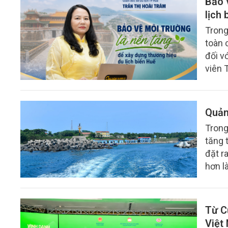
Bảo 
nước 
lịch 
Trong
toàn 
đối v
viên 
Trần 
hướng
địa p
Quản
Trong
tăng 
đặt r
hơn l
đại, 
đổi k
bất h
Từ C
nguồn
Việt