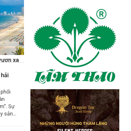
vươn xa
 hải
 phối
àn
am”. Sự
ủy sản
ề xuất
i thế