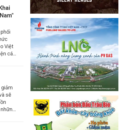
Khai
t Nam"
 phối
chức
o Việt
iện các
y giảm
và sẽ
uồn
n những
ước
ảng để