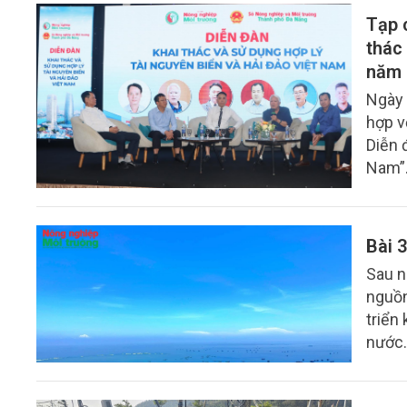
mà biể
Tạp 
thác
năm 
Ngày 
hợp v
Diễn 
Nam”.
địa p
Bài 3
Sau n
nguồn
triển
nước.
dự án
biển,