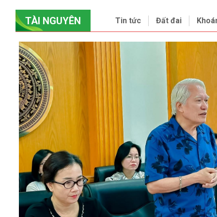
TÀI NGUYÊN
Tin tức
Đất đai
Khoá