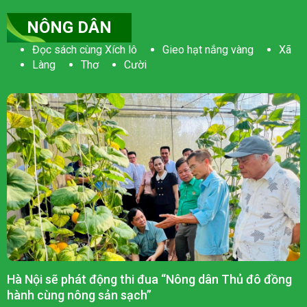
NÔNG DÂN
Đọc sách cùng Xích lô
Gieo hạt nắng vàng
Xã
Làng
Thơ
Cười
Hà Nội sẽ phát động thi đua “Nông dân Thủ đô đồng
hành cùng nông sản sạch”