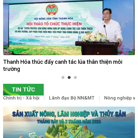
Động lực xanh từ Nghị quyết 57 qua góc nhìn chuyên
gia quốc tế
TIN TỨC
Chính trị - Xã hội
Lãnh đạo Bộ NN&MT
Nông nghiệp và