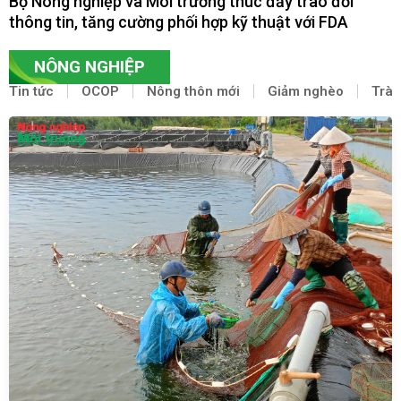
Bộ Nông nghiệp và Môi trường thúc đẩy trao đổi
thông tin, tăng cường phối hợp kỹ thuật với FDA
NÔNG NGHIỆP
Tin tức
OCOP
Nông thôn mới
Giảm nghèo
Trà 