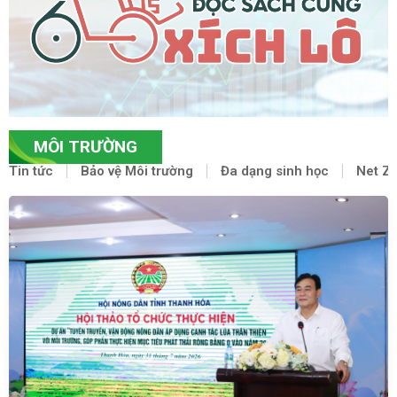
MÔI TRƯỜNG
Tin tức
Bảo vệ Môi trường
Đa dạng sinh học
Net Z