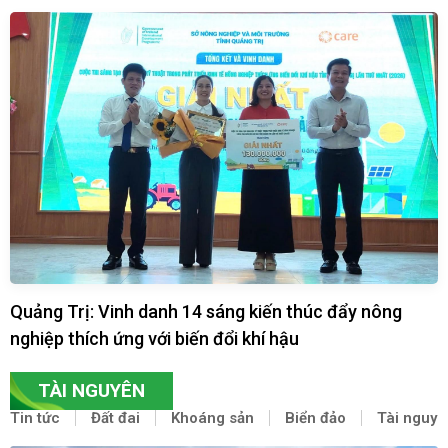
Quảng Trị: Vinh danh 14 sáng kiến thúc đẩy nông
nghiệp thích ứng với biến đổi khí hậu
TÀI NGUYÊN
Tin tức
Đất đai
Khoáng sản
Biển đảo
Tài nguyê