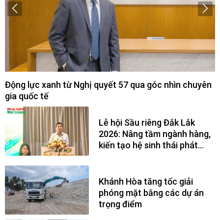
Khánh Hòa tạo động lực mới cho kinh tế tập thể
R
trong nông nghiệp
Lễ hội Sầu riêng Đắk Lắk
2026: Nâng tầm ngành hàng,
kiến tạo hệ sinh thái phát
triển bền vững
Khánh Hòa tăng tốc giải
phóng mặt bằng các dự án
trọng điểm