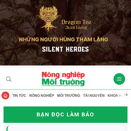
TIN TỨC
NÔNG NGHIỆP
MÔI TRƯỜNG
TÀI NGUYÊN
KHOA HỌC
BẠN ĐỌC LÀM BÁO