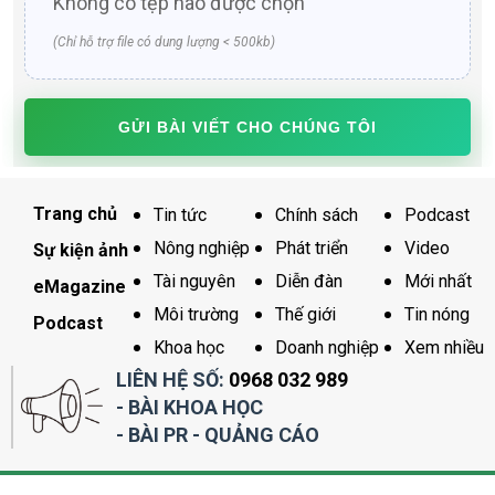
Không có tệp nào được chọn
(Chỉ hỗ trợ file có dung lượng < 500kb)
GỬI BÀI VIẾT CHO CHÚNG TÔI
Trang chủ
Tin tức
Chính sách
Podcast
Nông nghiệp
Phát triển
Video
Sự kiện ảnh
Tài nguyên
Diễn đàn
Mới nhất
eMagazine
Môi trường
Thế giới
Tin nóng
Podcast
Khoa học
Doanh nghiệp
Xem nhiều
LIÊN HỆ SỐ:
0968 032 989
- BÀI KHOA HỌC
- BÀI PR - QUẢNG CÁO