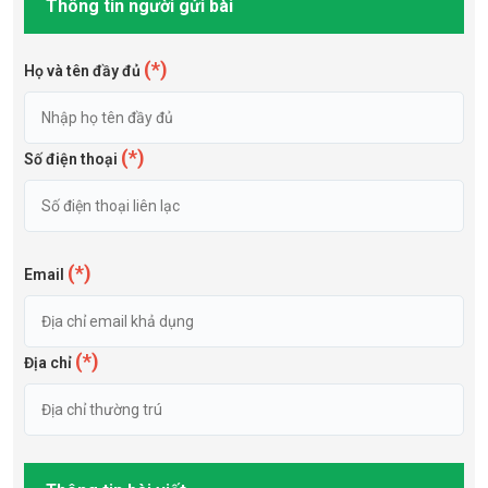
Thông tin người gửi bài
(*)
Họ và tên đầy đủ
(*)
Số điện thoại
(*)
Email
(*)
Địa chỉ