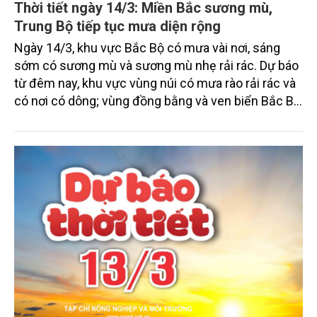
Thời tiết ngày 14/3: Miền Bắc sương mù,
Trung Bộ tiếp tục mưa diện rộng
Ngày 14/3, khu vực Bắc Bộ có mưa vài nơi, sáng
sớm có sương mù và sương mù nhẹ rải rác. Dự báo
từ đêm nay, khu vực vùng núi có mưa rào rải rác và
có nơi có dông; vùng đồng bằng và ven biển Bắc Bộ
đêm và sáng có mưa nhỏ, mưa phùn và sương mù
rải rác. Khu vực từ Nam Quảng Trị đến Khánh Hòa
có mưa rào rải rác và có nơi có dông với lượng mưa
từ 10-30mm, cục bộ có nơi mưa to trên 60mm. Khu
vực cao nguyên Trung Bộ và Nam Bộ phổ biến ít
mưa, ngày nắng, riêng miền Đông Nam Bộ có nơi
nắng nóng.