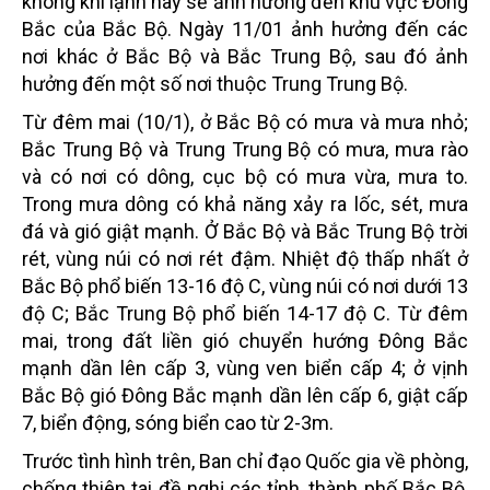
không khí lạnh này sẽ ảnh hưởng đến khu vực Đông
Bắc của Bắc Bộ. Ngày 11/01 ảnh hưởng đến các
nơi khác ở Bắc Bộ và Bắc Trung Bộ, sau đó ảnh
hưởng đến một số nơi thuộc Trung Trung Bộ.
Từ đêm mai (10/1), ở Bắc Bộ có mưa và mưa nhỏ;
Bắc Trung Bộ và Trung Trung Bộ có mưa, mưa rào
và có nơi có dông, cục bộ có mưa vừa, mưa to.
Trong mưa dông có khả năng xảy ra lốc, sét, mưa
đá và gió giật mạnh. Ở Bắc Bộ và Bắc Trung Bộ trời
rét, vùng núi có nơi rét đậm. Nhiệt độ thấp nhất ở
Bắc Bộ phổ biến 13-16 độ C, vùng núi có nơi dưới 13
độ C; Bắc Trung Bộ phổ biến 14-17 độ C. Từ đêm
mai, trong đất liền gió chuyển hướng Đông Bắc
mạnh dần lên cấp 3, vùng ven biển cấp 4; ở vịnh
Bắc Bộ gió Đông Bắc mạnh dần lên cấp 6, giật cấp
7, biển động, sóng biển cao từ 2-3m.
Trước tình hình trên, Ban chỉ đạo Quốc gia về phòng,
chống thiên tai đề nghị các tỉnh, thành phố Bắc Bộ,