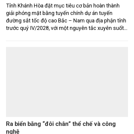
Khánh Hòa: Giải phóng mặt bằng đường sắt
tốc độ cao gắn với bài toán đất rừng, đất lúa
và sinh kế người dân
Tỉnh Khánh Hòa đặt mục tiêu cơ bản hoàn thành
giải phóng mặt bằng tuyến chính dự án tuyến
đường sắt tốc độ cao Bắc – Nam qua địa phận tỉnh
trước quý IV/2028, với một nguyên tắc xuyên suốt:
người dân phải có nơi ở mới trước khi bị thu hồi đất.