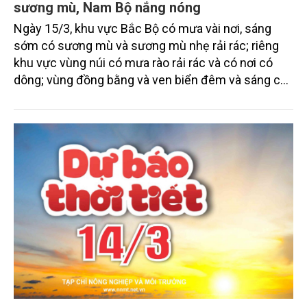
sương mù, Nam Bộ nắng nóng
Ngày 15/3, khu vực Bắc Bộ có mưa vài nơi, sáng
sớm có sương mù và sương mù nhẹ rải rác; riêng
khu vực vùng núi có mưa rào rải rác và có nơi có
dông; vùng đồng bằng và ven biển đêm và sáng có
khả năng có mưa nhỏ, sáng và đêm trời rét. Khu
vực cao nguyên Trung Bộ và Nam Bộ tiếp tục duy trì
ít mưa, ngày nắng, riêng miền Đông Nam Bộ có nơi
nắng nóng.