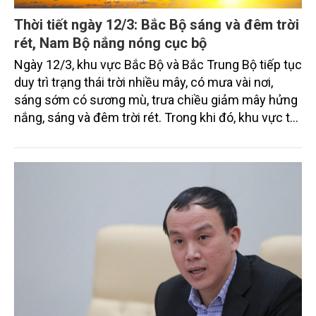
Thời tiết ngày 12/3: Bắc Bộ sáng và đêm trời
rét, Nam Bộ nắng nóng cục bộ
Ngày 12/3, khu vực Bắc Bộ và Bắc Trung Bộ tiếp tục
duy trì trạng thái trời nhiều mây, có mưa vài nơi,
sáng sớm có sương mù, trưa chiều giảm mây hửng
nắng, sáng và đêm trời rét. Trong khi đó, khu vực từ
phía Nam tỉnh Thanh Hóa đến phía Bắc tỉnh Quảng
Ngãi, đặc biệt vùng ven biển từ tỉnh Quảng Trị đến
TP. Huế cục bộ có mưa vừa, mưa to. Khu vực cao
nguyên Trung Bộ và Nam Bộ ngày nắng, chiều tối và
đêm có mưa rào và dông vài nơi.