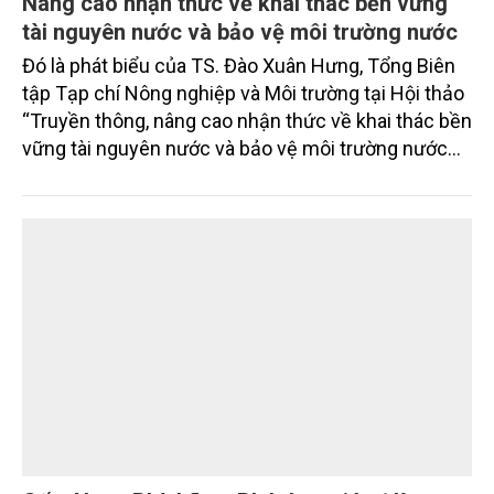
Nâng cao nhận thức về khai thác bền vững
tài nguyên nước và bảo vệ môi trường nước
Đó là phát biểu của TS. Đào Xuân Hưng, Tổng Biên
tập Tạp chí Nông nghiệp và Môi trường tại Hội thảo
“Truyền thông, nâng cao nhận thức về khai thác bền
vững tài nguyên nước và bảo vệ môi trường nước
xuyên biên giới” do Tạp chí Nông nghiệp và Môi
trường phối hợp với Sở Nông nghiệp và Môi trường
tỉnh Lai Châu tổ chức ngày 10/7/2026. Hội thảo thu
hút sự tham gia của hơn 100 đại biểu là lãnh đạo
các đơn vị thuộc Bộ Nông nghiệp và Môi trường,
chuyên gia, nhà khoa học, Sở Nông nghiệp và Môi
trường tỉnh Lai Châu và đại diện các cơ quan đơn vị
doanh nghiệp ở các tỉnh miền núi phía Bắc.