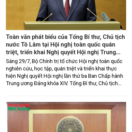
Toàn văn phát biểu của Tổng Bí thư, Chủ tịch
nước Tô Lâm tại Hội nghị toàn quốc quán
triệt, triển khai Nghị quyết Hội nghị Trung
ương 3, khóa XIV
Sáng 29/7, Bộ Chính trị tổ chức Hội nghị toàn quốc
nghiên cứu, học tập, quán triệt và triển khai thực
hiện Nghị quyết Hội nghị lần thứ ba Ban Chấp hành
Trung ương Đảng khóa XIV. Tổng Bí thư, Chủ tịch
nước Tô Lâm đã có bài phát biểu chỉ đạo quan
trọng. Tạp chí Nông nghiệp và Môi trường trân trọng
giới thiệu toàn văn bài phát biểu của đồng chí Tổng
Bí thư, Chủ tịch nước.