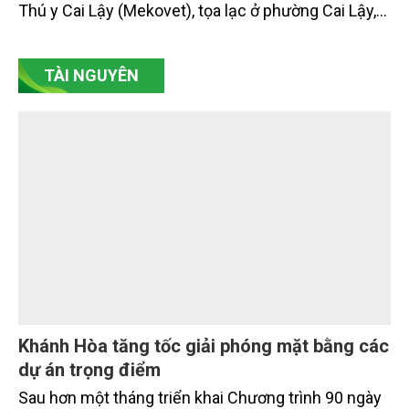
Công ty Cô phần tập đoàn Mavin (gọi tắt là Tập
đoàn Mavin) vừa chính thức đưa vào vận hành hệ
thống điện năng lượng mặt trời tại Nhà máy Dược
Thú y Cai Lậy (Mekovet), tọa lạc ở phường Cai Lậy,
tỉnh Đồng Tháp.
TÀI NGUYÊN