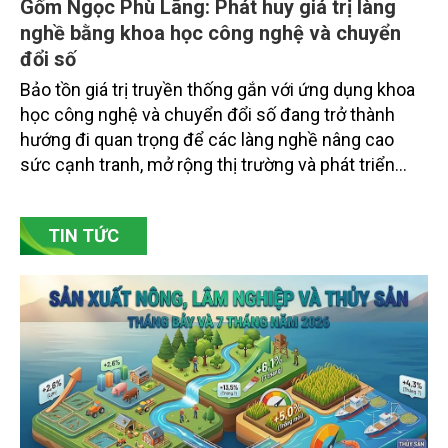
Gốm Ngọc Phù Lãng: Phát huy giá trị làng
nghề bằng khoa học công nghệ và chuyển
đổi số
Bảo tồn giá trị truyền thống gắn với ứng dụng khoa
học công nghệ và chuyển đổi số đang trở thành
hướng đi quan trọng để các làng nghề nâng cao
sức cạnh tranh, mở rộng thị trường và phát triển
bền vững. Tại làng gốm Phù Lãng, xã Phù Lãng, tỉnh
Bắc Ninh, nhiều nghệ nhân và cơ sở sản xuất đã
TIN TỨC
chủ động đổi mới tư duy, đầu tư công nghệ, xây
dựng thương hiệu trên nền tảng giá trị truyền thống.