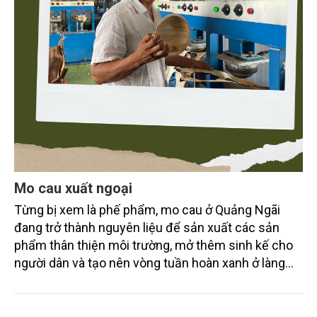
Mo cau xuất ngoại
Từng bị xem là phế phẩm, mo cau ở Quảng Ngãi
đang trở thành nguyên liệu để sản xuất các sản
phẩm thân thiện môi trường, mở thêm sinh kế cho
người dân và tạo nên vòng tuần hoàn xanh ở làng
quê. Trải qua chặng đường dài (từ 2020 đến nay),
chén, dĩa... từ mo cau đã được thị trường trong nước
và quốc tế đón nhận.