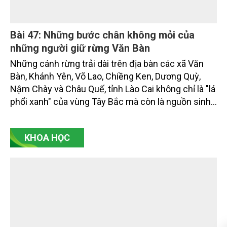
từ các cơ quan quản lý nhà nước, đơn vị nghiên cứu,
doanh nghiệp, hợp tác xã và nông dân đang trực
tiếp triển khai mô hình sản xuất lúa phát thải thấp.
Bài 47: Những bước chân không mỏi của
những người giữ rừng Văn Bàn
Những cánh rừng trải dài trên địa bàn các xã Văn
Bàn, Khánh Yên, Võ Lao, Chiềng Ken, Dương Quỳ,
Nậm Chày và Châu Quế, tỉnh Lào Cai không chỉ là "lá
phổi xanh" của vùng Tây Bắc mà còn là nguồn sinh
kế của hàng chục nghìn người dân.