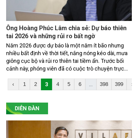
Ông Hoàng Phúc Lâm chia sẻ: Dự báo thiên
tai 2026 và những rủi ro bất ngờ
Năm 2026 được dự báo là một năm ít bão nhưng
nhiều bất định về thời tiết, nắng nóng kéo dài, mưa
giông cục bộ và rủi ro thiên tai tiềm ẩn. Trước bối
cảnh này, phóng viên đã có cuộc trò chuyện trực
tiếp với ông Hoàng Phúc Lâm - Phó Giám đốc Trung
tâm Dự báo Khí tượng Thủy văn Quốc gia. Để tìm
3
...
‹
1
2
4
5
6
398
399
›
hiểu sâu hơn về xu hướng thiên tai trong năm mới,
những thách thức dự báo và các giải pháp cảnh báo
sớm, nhằm giúp cộng đồng và các địa phương chủ
DIỄN ĐÀN
động ứng phó. Tạp chí Nông nghiệp và Môi trường
điện tử xin giới thiệu đến bạn đọc nội dung phỏng
vấn dưới đây.