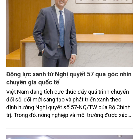
Động lực xanh từ Nghị quyết 57 qua góc nhìn
chuyên gia quốc tế
Việt Nam đang tích cực thúc đẩy quá trình chuyển
đổi số, đổi mới sáng tạo và phát triển xanh theo
định hướng Nghị quyết số 57-NQ/TW của Bộ Chính
trị. Trong đó, nông nghiệp và môi trường được xác
định là hai lĩnh vực trọng điểm chịu tác động sâu
sắc bởi các tiến bộ công nghệ và cam kết bền vững
toàn cầu, đặc biệt là mục tiêu đưa phát thải ròng