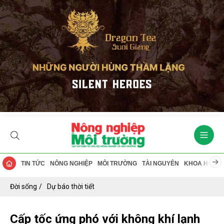
TIN TỨC
NÔNG NGHIỆP
MÔI TRƯỜNG
TÀI NGUYÊN
KHOA HỌC
Đời sống
Dự báo thời tiết
Cấp tốc ứng phó với không khí lạnh