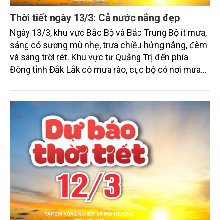
Thời tiết ngày 13/3: Cả nước nắng đẹp
Ngày 13/3, khu vực Bắc Bộ và Bắc Trung Bộ ít mưa,
sáng có sương mù nhẹ, trưa chiều hửng nắng, đêm
và sáng trời rét. Khu vực từ Quảng Trị đến phía
Đông tỉnh Đắk Lắk có mưa rào, cục bộ có nơi mưa
vừa, mưa to và dông. Khu vực cao nguyên Trung Bộ
và Nam Bộ tiếp tục duy trì thời tiết cũng khá ổn
định; riêng miền Đông Nam Bộ có nơi nắng nóng,
đêm có mưa rào và dông vài nơi.