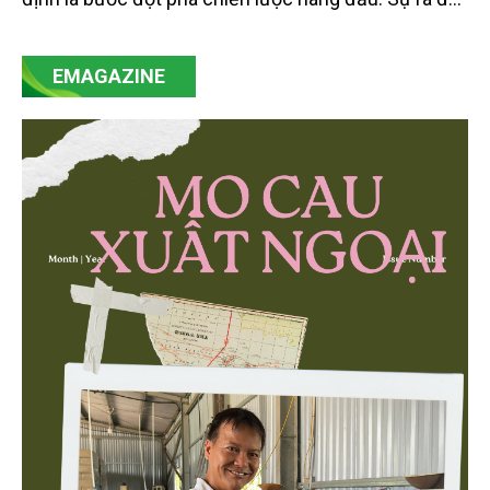
của Nghị quyết số 57-NQ/TW đã trở thành động lực
mạnh mẽ, thúc đẩy quá trình cải cách toàn diện,
EMAGAZINE
minh bạch hóa chuỗi cung ứng và nâng cao hiệu
quả quản lý môi trường, đặc biệt trong hai lĩnh vực
then chốt là nông nghiệp và môi trường.