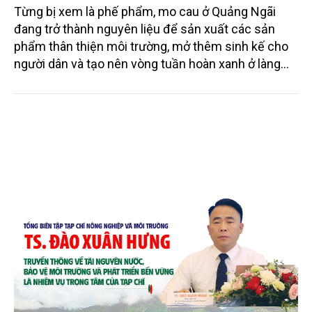
Từng bị xem là phế phẩm, mo cau ở Quảng Ngãi
đang trở thành nguyên liệu để sản xuất các sản
phẩm thân thiện môi trường, mở thêm sinh kế cho
người dân và tạo nên vòng tuần hoàn xanh ở làng
quê. Trải qua chặng đường dài (từ 2020 đến nay),
chén, dĩa... từ mo cau đã được thị trường trong nước
và quốc tế đón nhận.