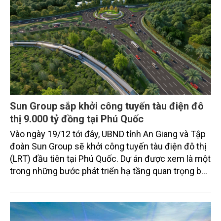
Sun Group sắp khởi công tuyến tàu điện đô
thị 9.000 tỷ đồng tại Phú Quốc
Vào ngày 19/12 tới đây, UBND tỉnh An Giang và Tập
đoàn Sun Group sẽ khởi công tuyến tàu điện đô thị
(LRT) đầu tiên tại Phú Quốc. Dự án được xem là một
trong những bước phát triển hạ tầng quan trọng bậc
nhất của đảo Ngọc trong giai đoạn mới, khi thành
phố này chuẩn bị trở thành nơi đăng cai Hội nghị
cấp cao APEC 2027.