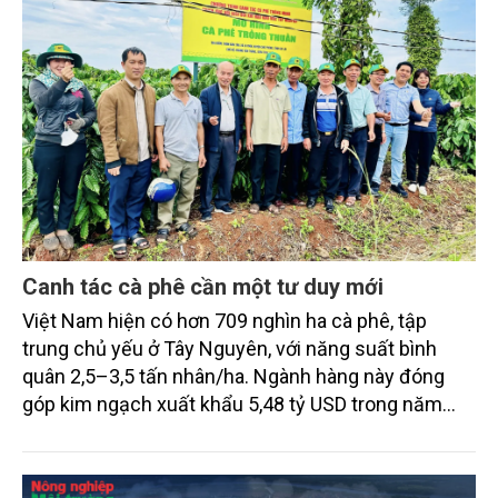
Canh tác cà phê cần một tư duy mới
Việt Nam hiện có hơn 709 nghìn ha cà phê, tập
trung chủ yếu ở Tây Nguyên, với năng suất bình
quân 2,5–3,5 tấn nhân/ha. Ngành hàng này đóng
góp kim ngạch xuất khẩu 5,48 tỷ USD trong năm
2024 và tạo sinh kế cho hàng triệu lao động. Tuy
nhiên, đằng sau những con số ấn tượng là hàng loạt
thách thức về môi trường và phát triển cà phê bền