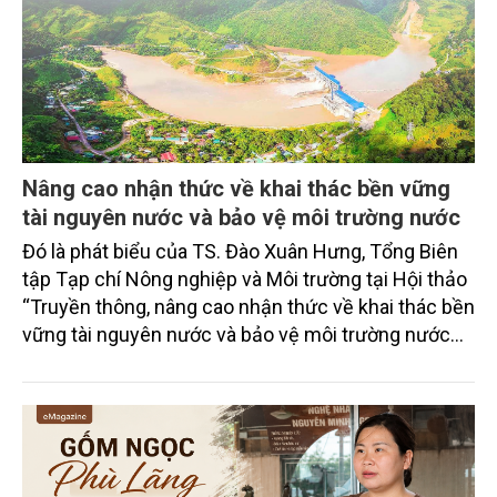
Nâng cao nhận thức về khai thác bền vững
tài nguyên nước và bảo vệ môi trường nước
Đó là phát biểu của TS. Đào Xuân Hưng, Tổng Biên
tập Tạp chí Nông nghiệp và Môi trường tại Hội thảo
“Truyền thông, nâng cao nhận thức về khai thác bền
vững tài nguyên nước và bảo vệ môi trường nước
xuyên biên giới” do Tạp chí Nông nghiệp và Môi
trường phối hợp với Sở Nông nghiệp và Môi trường
tỉnh Lai Châu tổ chức ngày 10/7/2026. Hội thảo thu
hút sự tham gia của hơn 100 đại biểu là lãnh đạo
các đơn vị thuộc Bộ Nông nghiệp và Môi trường,