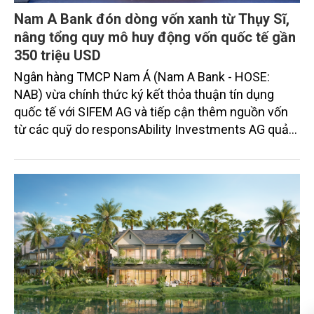
Nam A Bank đón dòng vốn xanh từ Thụy Sĩ,
nâng tổng quy mô huy động vốn quốc tế gần
350 triệu USD
Ngân hàng TMCP Nam Á (Nam A Bank - HOSE:
NAB) vừa chính thức ký kết thỏa thuận tín dụng
quốc tế với SIFEM AG và tiếp cận thêm nguồn vốn
từ các quỹ do responsAbility Investments AG quản
lý, nâng tổng quy mô dòng vốn mà ngân hàng này
thu hút thành công từ đầu năm đến nay lên gần 350
triệu USD.