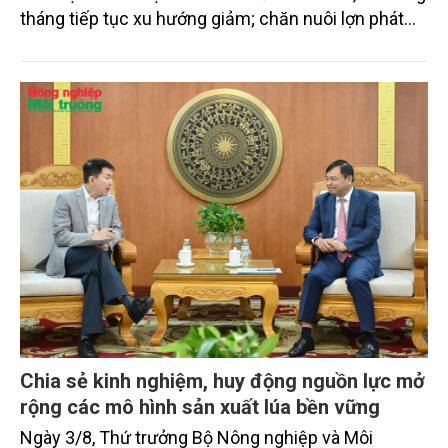
tháng tiếp tục xu hướng giảm; chăn nuôi lợn phát
triển ổn định; chăn nuôi gia cầm duy trì đà tăng
trưởng khá. Diện tích rừng trồng mới và sản lượng
thủy sản đều tăng nhẹ.
Chia sẻ kinh nghiệm, huy động nguồn lực mở
rộng các mô hình sản xuất lúa bền vững
Ngày 3/8, Thứ trưởng Bộ Nông nghiệp và Môi