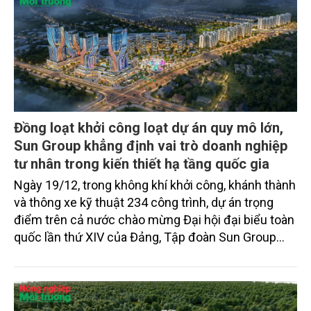
vững.
Đồng loạt khởi công loạt dự án quy mô lớn,
Sun Group khẳng định vai trò doanh nghiệp
tư nhân trong kiến thiết hạ tầng quốc gia
Ngày 19/12, trong không khí khởi công, khánh thành
và thông xe kỹ thuật 234 công trình, dự án trọng
điểm trên cả nước chào mừng Đại hội đại biểu toàn
quốc lần thứ XIV của Đảng, Tập đoàn Sun Group
đồng loạt khởi công 5 công trình quy mô lớn khắp
ba miền, với tổng mức đầu tư lên tới 148.653 tỷ
đồng.