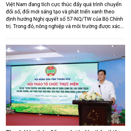
Việt Nam đang tích cực thúc đẩy quá trình chuyển
đổi số, đổi mới sáng tạo và phát triển xanh theo
định hướng Nghị quyết số 57-NQ/TW của Bộ Chính
trị. Trong đó, nông nghiệp và môi trường được xác
định là hai lĩnh vực trọng điểm chịu tác động sâu
sắc bởi các tiến bộ công nghệ và cam kết bền vững
toàn cầu, đặc biệt là mục tiêu đưa phát thải ròng
bằng 0 (Net-Zero) vào năm 2050.