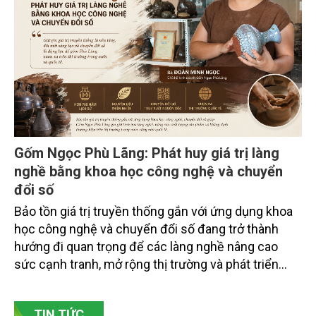
chuyên gia, nhà khoa học, Sở Nông nghiệp và Môi
trường tỉnh Lai Châu và đại diện các cơ quan đơn vị
doanh nghiệp ở các tỉnh miền núi phía Bắc.
Gốm Ngọc Phù Lãng: Phát huy giá trị làng
nghề bằng khoa học công nghệ và chuyển
đổi số
Bảo tồn giá trị truyền thống gắn với ứng dụng khoa
học công nghệ và chuyển đổi số đang trở thành
hướng đi quan trọng để các làng nghề nâng cao
sức cạnh tranh, mở rộng thị trường và phát triển
bền vững. Tại làng gốm Phù Lãng, xã Phù Lãng, tỉnh
Bắc Ninh, nhiều nghệ nhân và cơ sở sản xuất đã
TIN TỨC