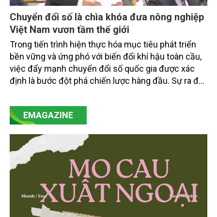
Chuyển đổi số là chìa khóa đưa nông nghiệp
Việt Nam vươn tầm thế giới
Trong tiến trình hiện thực hóa mục tiêu phát triển
bền vững và ứng phó với biến đổi khí hậu toàn cầu,
việc đẩy mạnh chuyển đổi số quốc gia được xác
định là bước đột phá chiến lược hàng đầu. Sự ra đời
của Nghị quyết số 57-NQ/TW đã trở thành động lực
mạnh mẽ, thúc đẩy quá trình cải cách toàn diện,
EMAGAZINE
minh bạch hóa chuỗi cung ứng và nâng cao hiệu
quả quản lý môi trường, đặc biệt trong hai lĩnh vực
then chốt là nông nghiệp và môi trường.