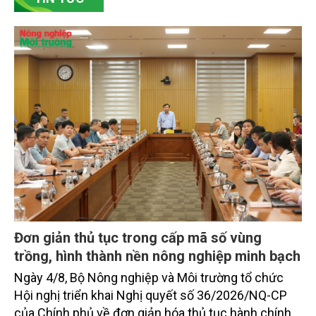
chủ động đổi mới tư duy, đầu tư công nghệ, xây
dựng thương hiệu trên nền tảng giá trị truyền thống.
Đơn giản thủ tục trong cấp mã số vùng
trồng, hình thành nền nông nghiệp minh bạch
Ngày 4/8, Bộ Nông nghiệp và Môi trường tổ chức
Hội nghị triển khai Nghị quyết số 36/2026/NQ-CP
của Chính phủ về đơn giản hóa thủ tục hành chính