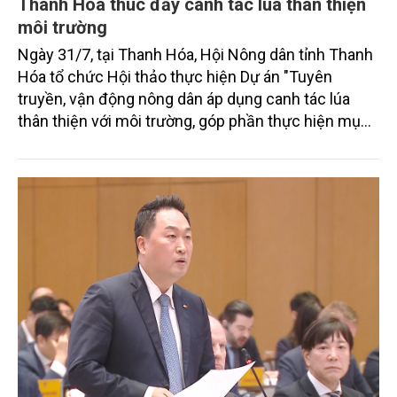
Thanh Hóa thúc đẩy canh tác lúa thân thiện
môi trường
Ngày 31/7, tại Thanh Hóa, Hội Nông dân tỉnh Thanh
Hóa tổ chức Hội thảo thực hiện Dự án "Tuyên
truyền, vận động nông dân áp dụng canh tác lúa
thân thiện với môi trường, góp phần thực hiện mục
tiêu phát thải ròng bằng 0 vào năm 2050". Chương
trình thu hút sự tham gia của đông đảo đại biểu đến
từ các cơ quan quản lý nhà nước, đơn vị nghiên cứu,
doanh nghiệp, hợp tác xã và nông dân đang trực
tiếp triển khai mô hình sản xuất lúa phát thải thấp.