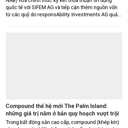
NAB) vừa chính thức ký kết thỏa thuận tín dụng
quốc tế với SIFEM AG và tiếp cận thêm nguồn vốn
từ các quỹ do responsAbility Investments AG quản
lý, nâng tổng quy mô dòng vốn mà ngân hàng này
thu hút thành công từ đầu năm đến nay lên gần 350
triệu USD.
Compound thế hệ mới The Palm Island:
những giá trị nằm ở bản quy hoạch vượt trội
Trong bất động sản cao cấp, compound (khép kín)