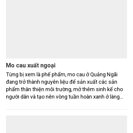
Mo cau xuất ngoại
Từng bị xem là phế phẩm, mo cau ở Quảng Ngãi
đang trở thành nguyên liệu để sản xuất các sản
phẩm thân thiện môi trường, mở thêm sinh kế cho
người dân và tạo nên vòng tuần hoàn xanh ở làng
quê. Trải qua chặng đường dài (từ 2020 đến nay),
chén, dĩa... từ mo cau đã được thị trường trong nước
và quốc tế đón nhận.