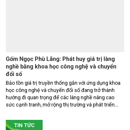
các đơn vị thuộc Bộ Nông nghiệp và Môi trường,
chuyên gia, nhà khoa học, Sở Nông nghiệp và Môi
trường tỉnh Lai Châu và đại diện các cơ quan đơn vị
doanh nghiệp ở các tỉnh miền núi phía Bắc.
Gốm Ngọc Phù Lãng: Phát huy giá trị làng
nghề bằng khoa học công nghệ và chuyển
đổi số
Bảo tồn giá trị truyền thống gắn với ứng dụng khoa
học công nghệ và chuyển đổi số đang trở thành
hướng đi quan trọng để các làng nghề nâng cao
sức cạnh tranh, mở rộng thị trường và phát triển
bền vững. Tại làng gốm Phù Lãng, xã Phù Lãng, tỉnh
Bắc Ninh, nhiều nghệ nhân và cơ sở sản xuất đã
TIN TỨC
chủ động đổi mới tư duy, đầu tư công nghệ, xây