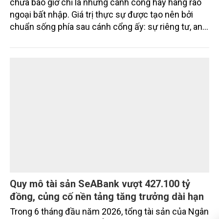
chưa bao giờ chỉ là những cánh cổng hay hàng rào
ngoại bất nhập. Giá trị thực sự được tạo nên bởi
chuẩn sống phía sau cánh cổng ấy: sự riêng tư, an
ninh, cộng đồng cư dân tinh hoa và hệ tiện ích, dịch
vụ được thiết kế dành riêng cho họ.
Quy mô tài sản SeABank vượt 427.100 tỷ
đồng, củng cố nền tảng tăng trưởng dài hạn
Trong 6 tháng đầu năm 2026, tổng tài sản của Ngân