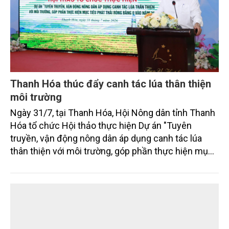
Thanh Hóa thúc đẩy canh tác lúa thân thiện
môi trường
Ngày 31/7, tại Thanh Hóa, Hội Nông dân tỉnh Thanh
Hóa tổ chức Hội thảo thực hiện Dự án "Tuyên
truyền, vận động nông dân áp dụng canh tác lúa
thân thiện với môi trường, góp phần thực hiện mục
tiêu phát thải ròng bằng 0 vào năm 2050". Chương
trình thu hút sự tham gia của đông đảo đại biểu đến
từ các cơ quan quản lý nhà nước, đơn vị nghiên cứu,
doanh nghiệp, hợp tác xã và nông dân đang trực
tiếp triển khai mô hình sản xuất lúa phát thải thấp.