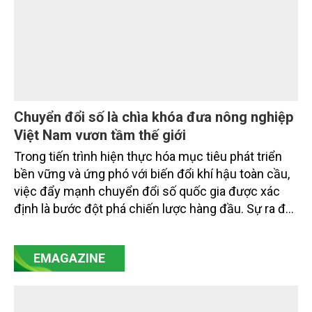
Chuyển đổi số là chìa khóa đưa nông nghiệp
Việt Nam vươn tầm thế giới
Trong tiến trình hiện thực hóa mục tiêu phát triển
bền vững và ứng phó với biến đổi khí hậu toàn cầu,
việc đẩy mạnh chuyển đổi số quốc gia được xác
định là bước đột phá chiến lược hàng đầu. Sự ra đời
của Nghị quyết số 57-NQ/TW đã trở thành động lực
mạnh mẽ, thúc đẩy quá trình cải cách toàn diện,
EMAGAZINE
minh bạch hóa chuỗi cung ứng và nâng cao hiệu
quả quản lý môi trường, đặc biệt trong hai lĩnh vực
then chốt là nông nghiệp và môi trường.