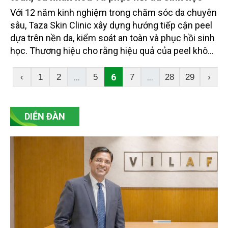
Với 12 năm kinh nghiệm trong chăm sóc da chuyên
sâu, Taza Skin Clinic xây dựng hướng tiếp cận peel
dựa trên nền da, kiểm soát an toàn và phục hồi sinh
học. Thương hiệu cho rằng hiệu quả của peel không
nên được đánh giá bằng mức độ bong tróc, mà
bằng khả năng làn da ổn định, khỏe hơn và cải thiện
...
6
...
‹
1
2
5
7
28
29
›
đúng vấn đề sau liệu trình.
DIỄN ĐÀN