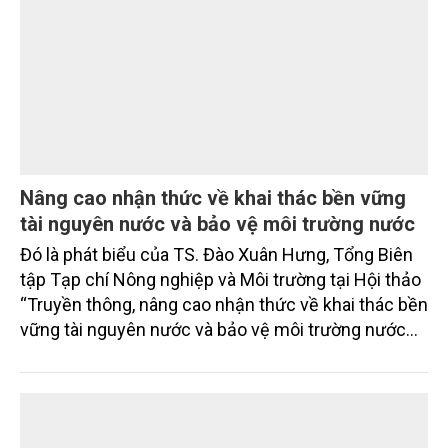
Nâng cao nhận thức về khai thác bền vững
tài nguyên nước và bảo vệ môi trường nước
Đó là phát biểu của TS. Đào Xuân Hưng, Tổng Biên
tập Tạp chí Nông nghiệp và Môi trường tại Hội thảo
“Truyền thông, nâng cao nhận thức về khai thác bền
vững tài nguyên nước và bảo vệ môi trường nước
xuyên biên giới” do Tạp chí Nông nghiệp và Môi
trường phối hợp với Sở Nông nghiệp và Môi trường
tỉnh Lai Châu tổ chức ngày 10/7/2026. Hội thảo thu
hút sự tham gia của hơn 100 đại biểu là lãnh đạo