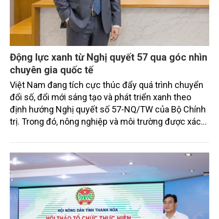
Động lực xanh từ Nghị quyết 57 qua góc nhìn
chuyên gia quốc tế
Việt Nam đang tích cực thúc đẩy quá trình chuyển
đổi số, đổi mới sáng tạo và phát triển xanh theo
định hướng Nghị quyết số 57-NQ/TW của Bộ Chính
trị. Trong đó, nông nghiệp và môi trường được xác
định là hai lĩnh vực trọng điểm chịu tác động sâu
sắc bởi các tiến bộ công nghệ và cam kết bền vững
toàn cầu, đặc biệt là mục tiêu đưa phát thải ròng
bằng 0 (Net-Zero) vào năm 2050.