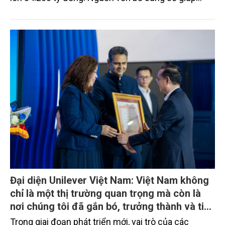
Ngân hàng nâng cao năng lực cạnh tranh, cải thiện
các chỉ số an toàn hoạt động và mở rộng dư địa
tăng trưởng trong thời gian tới.
Đại diện Unilever Việt Nam: Việt Nam không
chỉ là một thị trường quan trọng mà còn là
nơi chúng tôi đã gắn bó, trưởng thành và tiếp
tục cam kết đồng hành lâu dài
Trong giai đoạn phát triển mới, vai trò của các