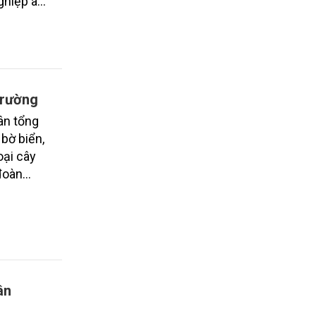
ghiệp an
trường
ân tổng
 bờ biển,
oại cây
 đoàn
ân