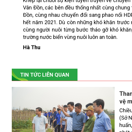
Khép lại chuỗi sự kiện tuyên truyền về chuyển đ
Vân Đồn, các bên đều thống nhất cùng chung 
Đồn, cùng nhau chuyển đổi sang phao nổi HDP
hết năm 2021. Dù còn những khó khăn trước 
cùng người nuôi từng bước tháo gỡ khó khăn,
trường nước biển vùng nuôi luôn an toàn.
Hà Thu
TIN TỨC LIÊN QUAN
Than
vệ m
Chiều
(Sở N
huấn,