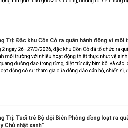
động thu gom bao gói sau sử dụng, hướng tới nền nông n
 bền vững.
g Trị: Đặc khu Cồn Cỏ ra quân hành động vì môi 
 2 ngày 26–27/3/2026, đặc khu Cồn Cỏ đã tổ chức ra qu
nh môi trường với nhiều hoạt động thiết thực như: vệ sinh
quang đường dạo trong rừng, diệt trừ cây bìm bôi và các l
Hoạt động có sự tham gia của đông đảo cán bộ, chiến sĩ,
thanh niên và người dân địa phương.
g Trị: Tuổi trẻ Bộ đội Biên Phòng đồng loạt ra qu
y Chủ nhật xanh”