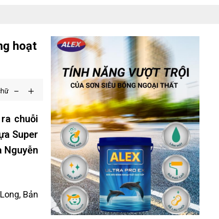
ng hoạt
chữ
 ra chuỗi
hựa Super
à Nguyễn
 Long, Bản