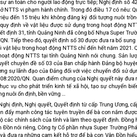
sự an toàn cho người lao động trực tiếp; Nghị định số 42 
 sở NTTS vi phạm hành chính. Trong đó điều 17 có nêu: Q
riệu đến 15 triệu khi không đăng ký đối tượng nuôi trồn
quy định về vật liệu được sử dụng trong hoạt động NT
yết định 31, tỉnh Quảng Ninh đã công bố Nhựa Super Trườ
N. Tiếp theo đó, quyết định số 30 được đưa ra bổ sung
ổi vật liệu trong hoạt động NTTS chỉ đến hết năm 2021. 
hoạt động NTTS tại tỉnh Quảng Ninh nói chung. Sản lư
ị quyết chuyên đề số 03 của Ban chấp hành Đảng bộ huy
g sự lãnh đạo của Đảng đối với việc chuyển đổi sử dụn
 08:2020/QN. Quan điểm chung của Nghị quyết này đưa 
ục vụ cho phát triển kinh tế xã hội, tạo sự chuyển bi
ng nuôi ổn định, bền vững …
ghị định, Nghị quyết, Quyết định từ cấp Trung Ương, cấ
ần đẩy mạnh công tác tuyên truyền để bà con nắm được 
hộ các chính sách của tỉnh và làm theo quyết định. Đồng
 Đồn nói riêng, Công ty Cổ phần nhựa Super Trường Ph
ẻ và đưa ra những cam kết hỗ trợ để bà con Vân Đồn hiểu