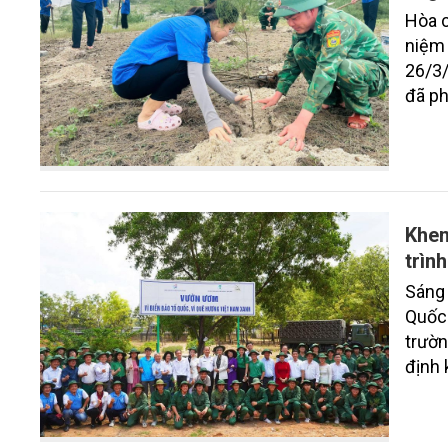
Hòa c
niệm
26/3/
đã ph
Chủ n
toàn 
Khen
trìn
Sáng 
Quốc 
trườn
định 
trong
2025,