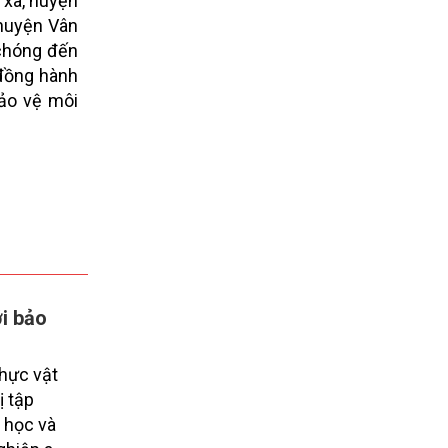
 xã, huyện
 huyện Vân
 chóng đến
đồng hành
bảo vệ môi
i bảo
thực vật
ị tập
 học và