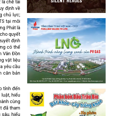
là chế tài
uy định về
g chủ lực;
TS tại môi
ng Phát là
 cho quyết
Quyết định
ợng có thể
ện Vân Đồn
g vật liệu
ra yêu cầu
ến căn bản
p tỉnh đến
luật, hiểu
 hành cùng
át đã tham
 sâu, hiểu