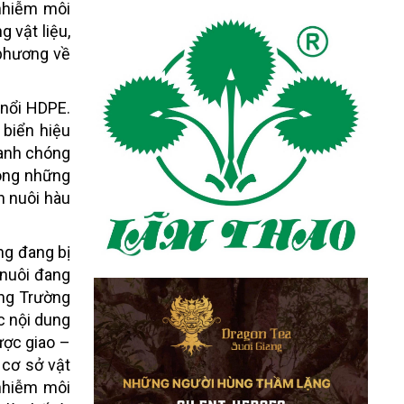
nhiễm môi
 vật liệu,
 phương về
 nổi HDPE.
biển hiệu
hanh chóng
rong những
h nuôi hàu
ng đang bị
 nuôi đang
ùng Trường
c nội dung
ược giao –
cơ sở vật
 nhiễm môi