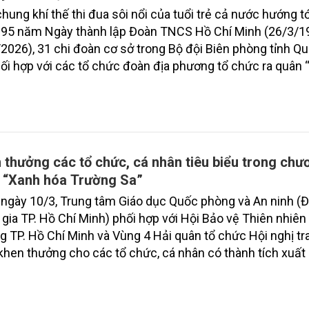
hung khí thế thi đua sôi nổi của tuổi trẻ cả nước hướng tớ
 95 năm Ngày thành lập Đoàn TNCS Hồ Chí Minh (26/3/1
2026), 31 chi đoàn cơ sở trong Bộ đội Biên phòng tỉnh Qu
ối hợp với các tổ chức đoàn địa phương tổ chức ra quân
hật xanh” đồng loạt toàn quốc lần thứ I năm 2026 trên đị
tỉnh.
 thưởng các tổ chức, cá nhân tiêu biểu trong chư
h “Xanh hóa Trường Sa”
ngày 10/3, Trung tâm Giáo dục Quốc phòng và An ninh (Đ
gia TP. Hồ Chí Minh) phối hợp với Hội Bảo vệ Thiên nhiên
g TP. Hồ Chí Minh và Vùng 4 Hải quân tổ chức Hội nghị tr
khen thưởng cho các tổ chức, cá nhân có thành tích xuất
 thực hiện chương trình “Xanh hóa Trường Sa”, giai đoạn 
 đồng thời phát động, triển khai chương trình năm 2026.