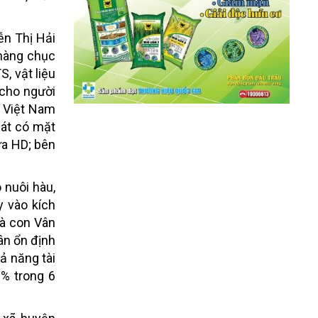
ễn Thị Hải
 hàng chục
, vật liệu
 cho người
p Việt Nam
hát có mặt
ựa HD; bên
 nuôi hàu,
y vào kích
bà con Vân
ân ổn định
ả năng tài
0% trong 6