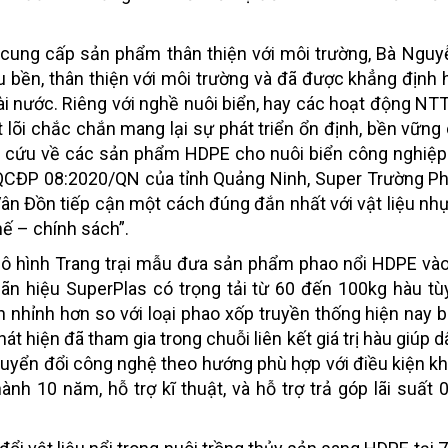
cung cấp sản phẩm thân thiện với môi trường, Bà Nguy
ệu bền, thân thiện với môi trường và đã được khẳng định
i nước. Riêng với nghề nuôi biển, hay các hoạt động NTTS
t lõi chắc chắn mang lại sự phát triển ổn định, bền vững
ên cứu về các sản phẩm HDPE cho nuôi biển công nghiệ
 QCĐP 08:2020/QN của tỉnh Quảng Ninh, Super Trường P
Vân Đồn tiếp cận một cách đúng đắn nhất với vật liệu nh
hế – chính sách”.
mô hình Trang trại mẫu đưa sản phẩm phao nổi HDPE vào
hãn hiệu SuperPlas có trọng tải từ 60 đến 100kg hàu tù
n nhỉnh hơn so với loại phao xốp truyền thống hiện nay 
 hiện đã tham gia trong chuỗi liên kết giá trị hàu giúp d
chuyển đổi công nghệ theo hướng phù hợp với điều kiện kh
nh 10 năm, hỗ trợ kĩ thuật, và hỗ trợ trả góp lãi suất 