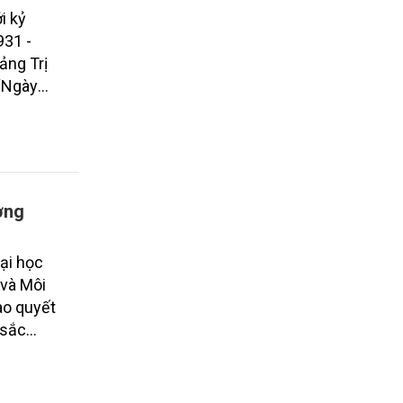
i kỷ
931 -
ảng Trị
 “Ngày
a bàn
ơng
ại học
 và Môi
ao quyết
 sắc
2024 -