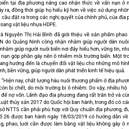
biển tại địa phương nâng cao nhận thức về vấn nạn ô 
 ra, đồng thời giúp họ hiểu kỹ hơn về việc sử dụng những
cầu đặt ra trong các nghị quyết của chính phủ, của địa
 sang vật liệu nhựa HDPE.
 Bà Nguyễn Thị Hải Bình đã giới thiệu về sản phẩm phao
 do Quảng Ninh công nhận nhằm giúp người dân nuôi 
 nhằm giúp người nuôi biển nơi đây hiểu hơn, vững tin, n
n nạn góp phần gây nên ô nhiễm môi trường biển. Một t
ang hướng đến là chuyển đổi vật liệu cho những mô hìn
h, bền vững, giúp người dân phát triển kinh tế hiệu quả.
: “Hiện nay, chất lượng hàu nuôi thương phẩm ở địa phươ
còn bị chết, do môi trường bị ô nhiễm. Do vậy, nhiều hộ
để nợ vốn. Lãnh đạo địa phương đang rất trăn trở và c
Luật thủy sản 2017 do Quốc hội ban hành, trong đó có cá
cơ sở NTTS cần phải phù hợp với Quy chuẩn địa phương, đ
số 26 được ban hành ngày 18/03/2019 có hướng dẫn về 
g, phao, lưới cần được làm bằng vật liệu không gây ô