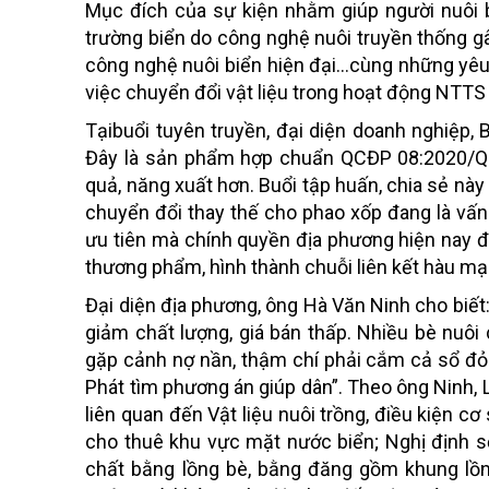
Mục đích của sự kiện nhằm giúp người nuôi 
trường biển do công nghệ nuôi truyền thống gây
công nghệ nuôi biển hiện đại…cùng những yêu 
việc chuyển đổi vật liệu trong hoạt động NTTS
Tạibuổi tuyên truyền, đại diện doanh nghiệp,
Đây là sản phẩm hợp chuẩn QCĐP 08:2020/QN
quả, năng xuất hơn. Buổi tập huấn, chia sẻ này
chuyển đổi thay thế cho phao xốp đang là vấ
ưu tiên mà chính quyền địa phương hiện nay đ
thương phẩm, hình thành chuỗi liên kết hàu mạn
Đại diện địa phương, ông Hà Văn Ninh cho biết
giảm chất lượng, giá bán thấp. Nhiều bè nuôi 
gặp cảnh nợ nần, thậm chí phải cắm cả sổ đỏ 
Phát tìm phương án giúp dân”. Theo ông Ninh, 
liên quan đến Vật liệu nuôi trồng, điều kiện 
cho thuê khu vực mặt nước biển; Nghị định 
chất bằng lồng bè, bằng đăng gồm khung lồn