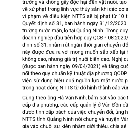
trường và không gây độc hại đến vật nuôi, tạo 
về xử phạt trong lĩnh vực thủy sản khi các cơ
vi phạm về điều kiện NTTS sẽ bị phạt từ 10 t
Quyết định số 31, ban hành ngày 31/12/2020 
trường nước mặn, lợ tại Quảng Ninh. Trong qu
doanh nghiệp đầu tiên hợp quy QCĐP 08:2020/Q
định số 31, nhằm rút ngắn thời gian chuyển đ
này được đưa ra với mong muốn sắp xếp lại 
không cao, nhưng giá trị nuôi biển cao. Ngh
(được ban hành ngày 09/04/2021) về tăng cườn
nổi theo quy chuẩn kỹ thuật địa phương QCĐP
việc sử dụng hiệu quả nguồn lực mặt nước ph
trong hoạt động NTTS từ đó hình thành các vù
Cũng theo ông Hà Văn Ninh, bám sát vào các N
cấp địa phương, các cấp quản lý ở Vân Đồn c
được tính cấp bách của việc chuyển đổi, ủng 
NTTS tỉnh Quảng Ninh nói chung và huyện Vân
gia vào chuỗi sự kiện nhằm giới thiệu, chia s