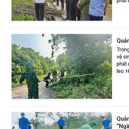
phát 
toàn,
Quản
Trong
vệ si
phát 
leo. 
viên 
Quản
“Ngà