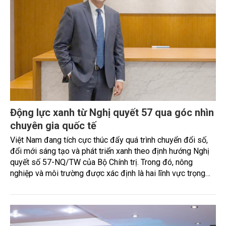
Động lực xanh từ Nghị quyết 57 qua góc nhìn
chuyên gia quốc tế
Việt Nam đang tích cực thúc đẩy quá trình chuyển đổi số,
đổi mới sáng tạo và phát triển xanh theo định hướng Nghị
quyết số 57-NQ/TW của Bộ Chính trị. Trong đó, nông
nghiệp và môi trường được xác định là hai lĩnh vực trọng
điểm chịu tác động sâu sắc bởi các tiến bộ công nghệ và
cam kết bền vững toàn cầu, đặc biệt là mục tiêu đưa phát
thải ròng bằng 0 (Net-Zero) vào năm 2050.