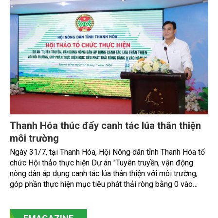
Thanh Hóa thúc đẩy canh tác lúa thân thiện
môi trường
Ngày 31/7, tại Thanh Hóa, Hội Nông dân tỉnh Thanh Hóa tổ
chức Hội thảo thực hiện Dự án "Tuyên truyền, vận động
nông dân áp dụng canh tác lúa thân thiện với môi trường,
góp phần thực hiện mục tiêu phát thải ròng bằng 0 vào
năm 2050". Chương trình thu hút sự tham gia của đông đảo
đại biểu đến từ các cơ quan quản lý nhà nước, đơn vị
nghiên cứu, doanh nghiệp, hợp tác xã và nông dân đang