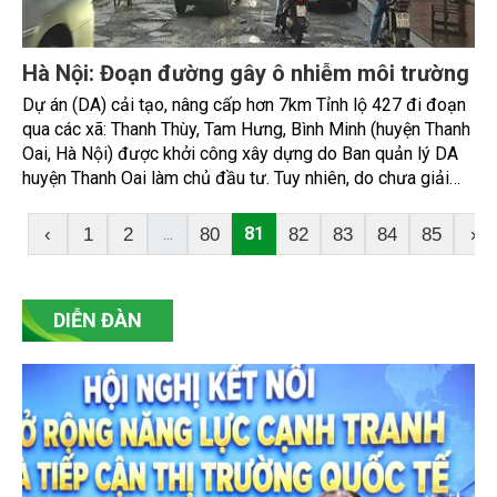
Hà Nội: Đoạn đường gây ô nhiễm môi trường
Dự án (DA) cải tạo, nâng cấp hơn 7km Tỉnh lộ 427 đi đoạn
qua các xã: Thanh Thùy, Tam Hưng, Bình Minh (huyện Thanh
Oai, Hà Nội) được khởi công xây dựng do Ban quản lý DA
huyện Thanh Oai làm chủ đầu tư. Tuy nhiên, do chưa giải
phóng mặt bằng (GPMB) xong 500m đường qua xã Thanh
Thùy đang khiến DA chậm tiến độ nhiều tháng nay.
...
81
‹
1
2
80
82
83
84
85
›
DIỄN ĐÀN