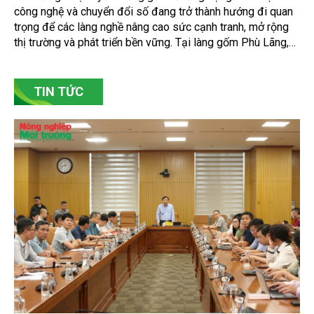
đổi số
Bảo tồn giá trị truyền thống gắn với ứng dụng khoa học
công nghệ và chuyển đổi số đang trở thành hướng đi quan
trọng để các làng nghề nâng cao sức cạnh tranh, mở rộng
thị trường và phát triển bền vững. Tại làng gốm Phù Lãng,
xã Phù Lãng, tỉnh Bắc Ninh, nhiều nghệ nhân và cơ sở sản
xuất đã chủ động đổi mới tư duy, đầu tư công nghệ, xây
dựng thương hiệu trên nền tảng giá trị truyền thống.
TIN TỨC