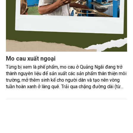
Mo cau xuất ngoại
Từng bị xem là phế phẩm, mo cau ở Quảng Ngãi đang trở
thành nguyên liệu để sản xuất các sản phẩm thân thiện môi
trường, mở thêm sinh kế cho người dân và tạo nên vòng
tuần hoàn xanh ở làng quê. Trải qua chặng đường dài (từ
2020 đến nay), chén, dĩa... từ mo cau đã được thị trường
trong nước và quốc tế đón nhận.