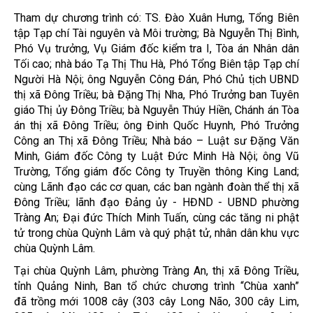
Tham dự chương trình có: TS. Đào Xuân Hưng, Tổng Biên
tập Tạp chí Tài nguyên và Môi trường; Bà Nguyễn Thị Bình,
Phó Vụ trưởng, Vụ Giám đốc kiểm tra I, Tòa án Nhân dân
Tối cao; nhà báo Tạ Thị Thu Hà, Phó Tổng Biên tập Tạp chí
Người Hà Nội; ông Nguyễn Công Đán, Phó Chủ tịch UBND
thị xã Đông Triều; bà Đặng Thị Nha, Phó Trưởng ban Tuyên
giáo Thị ủy Đông Triều; bà Nguyễn Thúy Hiền, Chánh án Tòa
án thị xã Đông Triều; ông Đinh Quốc Huynh, Phó Trưởng
Công an Thị xã Đông Triều; Nhà báo – Luật sư Đặng Văn
Minh, Giám đốc Công ty Luật Đức Minh Hà Nội; ông Vũ
Trường, Tổng giám đốc Công ty Truyền thông King Land;
cùng Lãnh đạo các cơ quan, các ban ngành đoàn thể thị xã
Đông Triều; lãnh đạo Đảng ủy - HĐND - UBND phường
Tràng An; Đại đức Thích Minh Tuấn, cùng các tăng ni phật
tử trong chùa Quỳnh Lâm và quý phật tử, nhân dân khu vực
chùa Quỳnh Lâm.
Tại chùa Quỳnh Lâm, phường Tràng An, thị xã Đông Triều,
tỉnh Quảng Ninh, Ban tổ chức chương trình “Chùa xanh”
đã trồng mới 1008 cây (303 cây Long Não, 300 cây Lim,