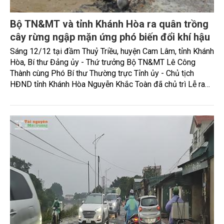
Bộ TN&MT và tỉnh Khánh Hòa ra quân trồng
cây rừng ngập mặn ứng phó biến đổi khí hậu
Sáng 12/12 tại đầm Thuỷ Triều, huyện Cam Lâm, tỉnh Khánh
Hòa, Bí thư Đảng ủy - Thứ trưởng Bộ TN&MT Lê Công
Thành cùng Phó Bí thư Thường trực Tỉnh ủy - Chủ tịch
HĐND tỉnh Khánh Hòa Nguyễn Khắc Toàn đã chủ trì Lễ ra
quân trồng cây rừng ngập mặn ứng phó biến đổi khí hậu
hưởng ứng chương trình “Trồng 1 tỷ cây xanh - vì một Việt
Nam xanh”. Lễ phát động do Báo Tài nguyên và Môi trường
phối hợp với Sở TN&MT tỉnh Khánh Hòa và Báo Khánh Hòa
thực hiện.