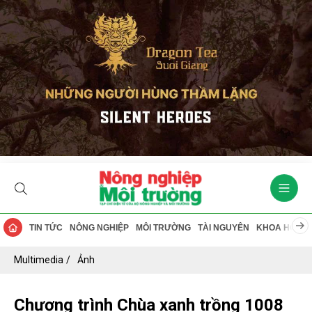
TIN TỨC
NÔNG NGHIỆP
MÔI TRƯỜNG
TÀI NGUYÊN
KHOA HỌC
Multimedia
Ảnh
Chương trình Chùa xanh trồng 1008