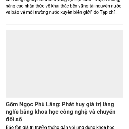
nâng cao nhận thức về khai thác bền vững tài nguyên nước
và bảo vệ môi trường nước xuyên biên giới” do Tạp chí
Nông nghiệp và Môi trường phối hợp với Sở Nông nghiệp
và Môi trường tỉnh Lai Châu tổ chức ngày 10/7/2026. Hội
thảo thu hút sự tham gia của hơn 100 đại biểu là lãnh đạo
các đơn vị thuộc Bộ Nông nghiệp và Môi trường, chuyên
gia, nhà khoa học, Sở Nông nghiệp và Môi trường tỉnh Lai
Châu và đại diện các cơ quan đơn vị doanh nghiệp ở các
tỉnh miền núi phía Bắc.
Gốm Ngọc Phù Lãng: Phát huy giá trị làng
nghề bằng khoa học công nghệ và chuyển