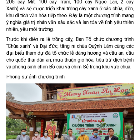
205 cây Mít, 100 cây Trám, 100 cây Ngọc Lan, 2 cây
Xanh) và sẽ được triển khai trồng cây xanh ở các chùa, đền,
khu di tích văn hóa tiếp theo. Đây là một chương trình mang
ý nghĩa giá trị nhân văn sâu sắc và lan tỏa về tình yêu thiên
nhiên, yêu môi trường.
Trước khi diễn ra lễ trồng cây, Ban Tổ chức chương trình
“Chùa xanh” và Đại đức, tăng ni chùa Quỳnh Lâm cùng các
đại biểu tham dự đã tổ chức lễ dâng hương và cầu an, cầu
cho quốc thái dân an, mưa thuận gió hòa, tiêu trừ dịch bệnh
và phóng sinh chim Bồ câu và chim Sẻ trong khu vực chùa.
Phóng sự ảnh chương trình: