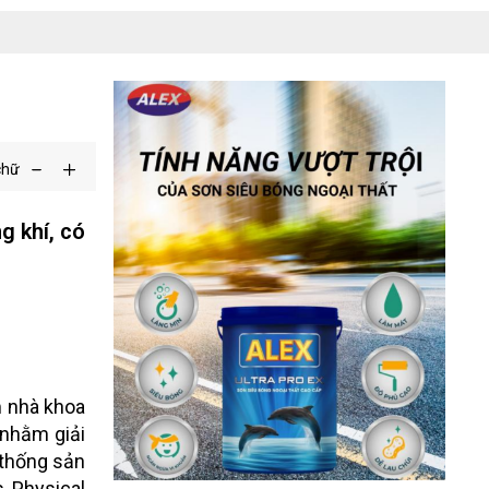
chữ
g khí, có
m nhà khoa
 nhằm giải
 thống sản
s Physical