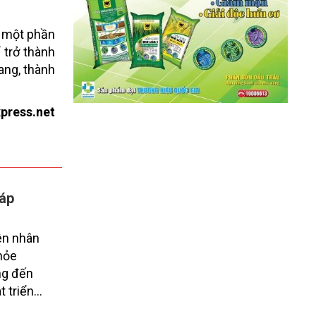
à một phần
 trở thành
ang, thành
press.net
háp
yên nhân
hỏe
ng đến
t triển
cũng là