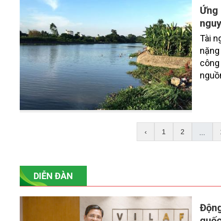
về dữ
Ứng 
nguy
Tài n
nặng 
công 
nguồ
trợ c
hiện 
những
...
‹
1
2
DIỄN ĐÀN
Động
quốc