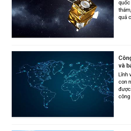
quốc 
thám,
quả c
nghiê
nghệ 
Công
và b
Lĩnh 
con n
được 
công 
bước 
cầu đ
vụ ch
thông