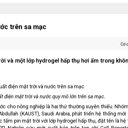
ước trên sa mạc
Cỡ 
i và một lớp hydrogel hấp thụ hơi ẩm trong khôn
 điện mặt trời và nước quy mô lớn trên sa mạc.
ớc cho nông nghiệp là hai thứ thường xuyên thiếu. Nhó
bdullah (KAUST), Saudi Arabia, phát triển hệ thống mới
 tấm pin mặt trời với lớp hydrogel hấp thụ, đặt tên là hệ
2P. Nghiên cứu mới xuất bản trên tạp chí Cell Report