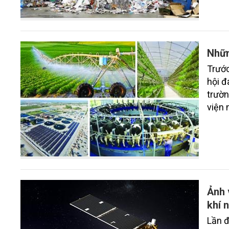
nguyê
nhất 
với c
đánh 
Nhữn
thiết
Trước
hội đ
trườn
viện 
những
giải 
lai xa
Ảnh 
khí 
Lần đ