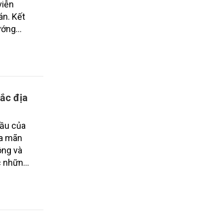
viễn
án. Kết
hướng
ng công
rắc địa
cầu của
ỏa mãn
ông và
c những
i nhu
ó nhiệm
ầng
ch thức