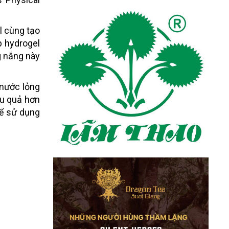
l cùng tạo
p hydrogel
g nắng này
 nước lỏng
ệu quả hơn
để sử dụng