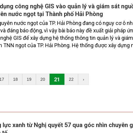
 liệu gắn với chiều thời gian cũng rất lớn.
dụng công nghệ GIS vào quản lý và giám sát nguồ
ên nước ngọt tại Thành phố Hải Phòng
guyên nước ngọt của TP. Hải Phòng đang có nguy cơ ô n
và đáng báo động, vì vậy bài báo này đề xuất giải pháp ứ
nghệ GIS để xây dựng hệ thống thông tin quản lý và giám
n TNN ngọt của TP. Hải Phòng. Hệ thống được xây dựng
ông tác theo dõi, tổng hợp dữ liệu nhanh chóng, chính xác,
trực quan vị trí của các nguồn xả thải vào sông, hồ và đưa
 cảnh báo kịp thời về tình trạng ô nhiễm nguồn nước.
21
17
18
19
20
22
›
 lực xanh từ Nghị quyết 57 qua góc nhìn chuyên g
 tế