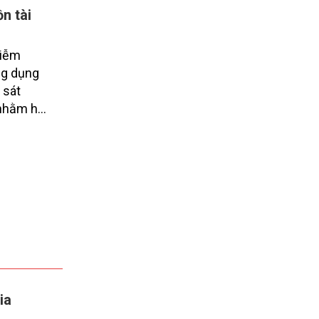
n tài
hiễm
ng dụng
 sát
 nhằm hỗ
 thể
 ra
ia