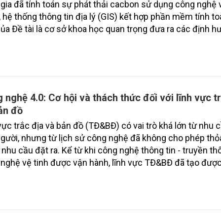
gia đã tính toán sự phát thải cacbon sử dụng công nghệ 
 hệ thống thông tin địa lý (GIS) kết hợp phần mềm tính to
ủa Đề tài là cơ sở khoa học quan trọng đưa ra các định 
n cứu về phương pháp tính toán phát thải cacbon sử dụ
viễn thám trong thời gian tới.
 nghệ 4.0: Cơ hội và thách thức đối với lĩnh vực t
ản đồ
vực trắc địa và bản đồ (TĐ&BĐ) có vai trò khá lớn từ nhu 
gười, nhưng từ lịch sử công nghệ đã không cho phép th
nhu cầu đặt ra. Kể từ khi công nghệ thông tin - truyền th
nghệ vệ tinh được vận hành, lĩnh vực TĐ&BĐ đã tạo đượ
phát triển mạnh mẽ, tiệm cận được tới việc thỏa mãn mọ
ặt ra. Bước sang thế hệ “thông minh”, lĩnh vực TĐ&BĐ c
ính là sản xuất thông tin không - thời gian, tạo dựng hạ t
 tin cho phát triển. Cơ hội phát triển là rất lớn, nhưng thá