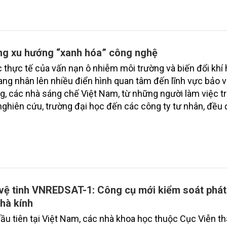
n nhân gây ra những xung đột về môi trường. Trong đó, đ
là xung đột lợi ích giữa các doanh nghiệp gây ô nhiễm mô
ộng đồng bị ảnh hưởng. Chính vì thế, việc đưa ra các phư
giá để tìm kiếm các giải pháp xử lý chất thải rắn là vấn đ
g xu hướng “xanh hóa” công nghệ
 hiện nay.
 thực tế của vấn nạn ô nhiễm môi trường và biến đổi khí 
ang nhân lên nhiều điển hình quan tâm đến lĩnh vực bảo 
g, các nhà sáng chế Việt Nam, từ những người làm việc t
nghiên cứu, trường đại học đến các công ty tư nhân, đều 
 giải pháp công nghệ tiên tiến để không chỉ sẵn sàng g
quyết vấn đề hiện tại mà còn hướng đến việc xây dựng m
nh.
vệ tinh VNREDSAT-1: Công cụ mới kiểm soát phát 
nhà kính
ầu tiên tại Việt Nam, các nhà khoa học thuộc Cục Viễn t