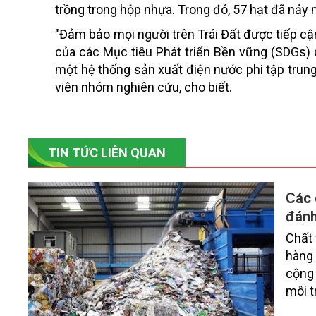
trồng trong hộp nhựa. Trong đó, 57 hạt đã nả
"Đảm bảo mọi người trên Trái Đất được tiếp cậ
của các Mục tiêu Phát triển Bền vững (SDGs) d
một hệ thống sản xuất điện nước phi tập trung
viên nhóm nghiên cứu, cho biết.
TIN TỨC LIÊN QUAN
Các 
đánh
Chất 
hàng 
cộng 
môi t
kinh 