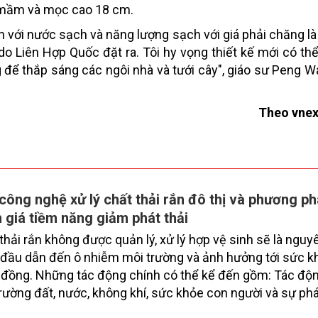
y mầm và mọc cao 18 cm.
n với nước sạch và năng lượng sạch với giá phải chăng l
o Liên Hợp Quốc đặt ra. Tôi hy vọng thiết kế mới có thể
 để thắp sáng các ngôi nhà và tưới cây", giáo sư Peng W
Theo vnex
công nghệ xử lý chất thải rắn đô thị và phương p
 giá tiềm năng giảm phát thải
thải rắn không được quản lý, xử lý hợp vệ sinh sẽ là ngu
đầu dẫn đến ô nhiễm môi trường và ảnh hưởng tới sức k
đồng. Những tác động chính có thể kể đến gồm: Tác độ
rường đất, nước, không khí, sức khỏe con người và sự phá
tế, xã hội. Đồng thời, ô nhiễm môi trường do chất thải rắn 