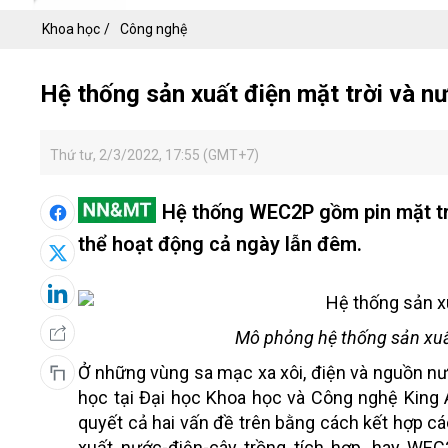
Khoa học
Công nghệ
Hệ thống sản xuất điện mặt trời và n
Thứ tư, 2/3/2022, 17:55 (GMT+7)
Hệ thống WEC2P gồm pin mặt trờ
thể hoạt động cả ngày lẫn đêm.
Mô phỏng hệ thống sản xuất
Ở những vùng sa mạc xa xôi, điện và nguồn nư
học tại Đại học Khoa học và Công nghệ King A
quyết cả hai vấn đề trên bằng cách kết hợp các
xuất nước-điện-cây trồng tích hợp, hay WEC