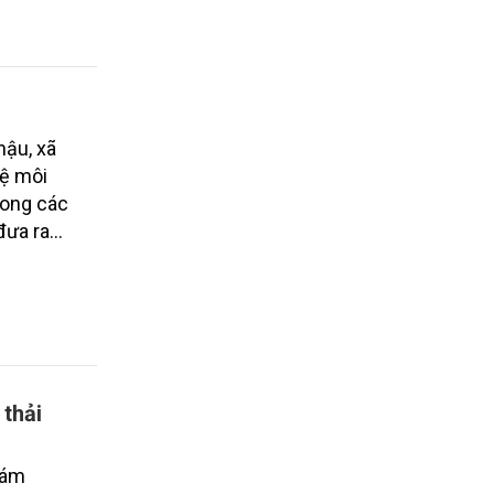
iển hình
i trường
ơng pháp
ề rất cấp
hậu, xã
vệ môi
rong các
đưa ra
óp phần
ột tương
thải
hám