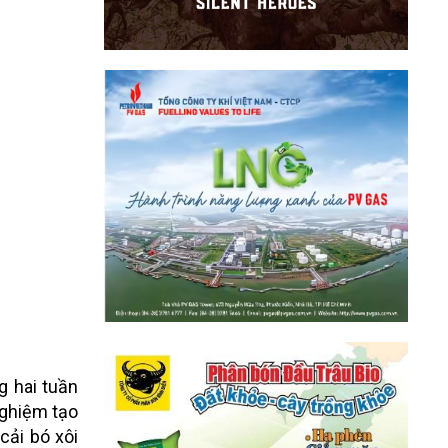
g hai tuần
nghiệm tạo
cải bó xôi