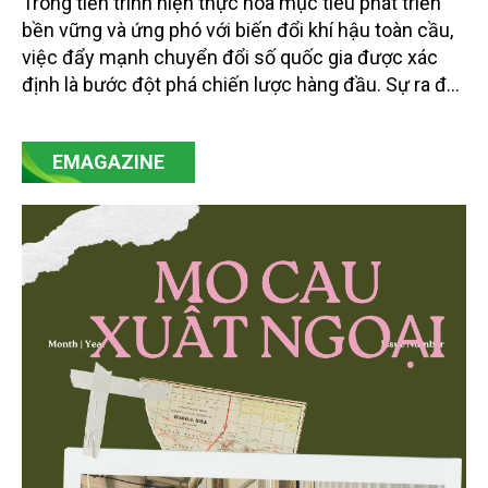
Trong tiến trình hiện thực hóa mục tiêu phát triển
bền vững và ứng phó với biến đổi khí hậu toàn cầu,
việc đẩy mạnh chuyển đổi số quốc gia được xác
định là bước đột phá chiến lược hàng đầu. Sự ra đời
của Nghị quyết số 57-NQ/TW đã trở thành động lực
mạnh mẽ, thúc đẩy quá trình cải cách toàn diện,
EMAGAZINE
minh bạch hóa chuỗi cung ứng và nâng cao hiệu
quả quản lý môi trường, đặc biệt trong hai lĩnh vực
then chốt là nông nghiệp và môi trường.