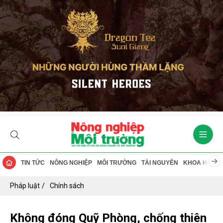
TIN TỨC
NÔNG NGHIỆP
MÔI TRƯỜNG
TÀI NGUYÊN
KHOA HỌC
Pháp luật
Chính sách
Không đóng Quỹ Phòng, chống thiên