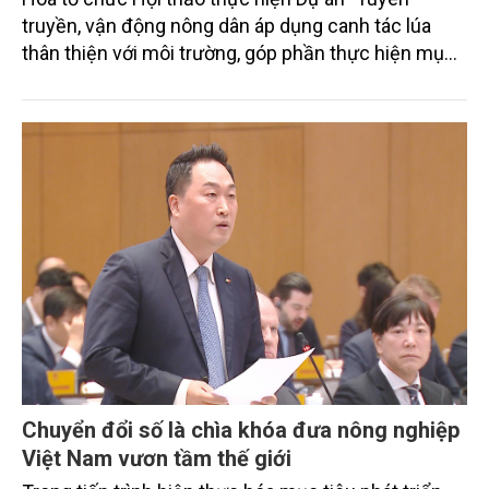
truyền, vận động nông dân áp dụng canh tác lúa
thân thiện với môi trường, góp phần thực hiện mục
tiêu phát thải ròng bằng 0 vào năm 2050". Chương
trình thu hút sự tham gia của đông đảo đại biểu đến
từ các cơ quan quản lý nhà nước, đơn vị nghiên cứu,
doanh nghiệp, hợp tác xã và nông dân đang trực
tiếp triển khai mô hình sản xuất lúa phát thải thấp.
Chuyển đổi số là chìa khóa đưa nông nghiệp
Việt Nam vươn tầm thế giới