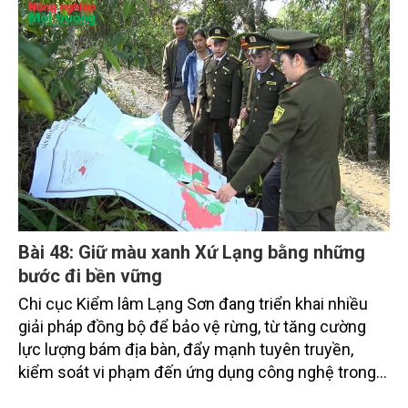
chuẩn tại địa phương và khu vực Đồng bằng sông
Cửu Long (ĐBSCL) đang đặt ra nhiều thách thức đối
với mục tiêu phát triển công nghiệp xanh, bền vững.
Những chỉ đạo mới của lãnh đạo thành phố được kỳ
vọng sẽ góp phần tháo gỡ điểm nghẽn này, hướng
tới xây dựng các KCN sạch, sinh thái trong giai
đoạn tới.
Bài 48: Giữ màu xanh Xứ Lạng bằng những
bước đi bền vững
Chi cục Kiểm lâm Lạng Sơn đang triển khai nhiều
giải pháp đồng bộ để bảo vệ rừng, từ tăng cường
lực lượng bám địa bàn, đẩy mạnh tuyên truyền,
kiểm soát vi phạm đến ứng dụng công nghệ trong
quản lý.