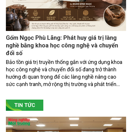
Gốm Ngọc Phù Lãng: Phát huy giá trị làng
nghề bằng khoa học công nghệ và chuyển
đổi số
Bảo tồn giá trị truyền thống gắn với ứng dụng khoa
học công nghệ và chuyển đổi số đang trở thành
hướng đi quan trọng để các làng nghề nâng cao
sức cạnh tranh, mở rộng thị trường và phát triển
bền vững. Tại làng gốm Phù Lãng, xã Phù Lãng, tỉnh
Bắc Ninh, nhiều nghệ nhân và cơ sở sản xuất đã
TIN TỨC
chủ động đổi mới tư duy, đầu tư công nghệ, xây
dựng thương hiệu trên nền tảng giá trị truyền thống.