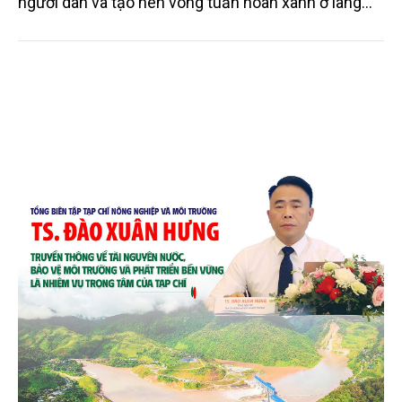
người dân và tạo nên vòng tuần hoàn xanh ở làng
quê. Trải qua chặng đường dài (từ 2020 đến nay),
chén, dĩa... từ mo cau đã được thị trường trong nước
và quốc tế đón nhận.