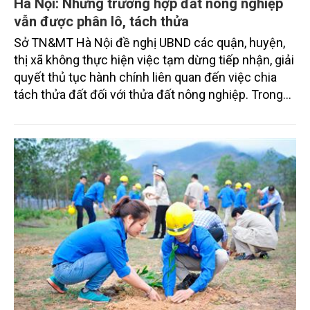
Hà Nội: Những trường hợp đất nông nghiệp
vẫn được phân lô, tách thửa
Sở TN&MT Hà Nội đề nghị UBND các quận, huyện,
thị xã không thực hiện việc tạm dừng tiếp nhận, giải
quyết thủ tục hành chính liên quan đến việc chia
tách thửa đất đối với thửa đất nông nghiệp. Trong
đó, tách thửa đất do chuyển nhượng, cho thuê, góp
vốn bằng quyền sử dụng đất, quyền sở hữu tài sản
gắn liền với đất để thực hiện dự án đầu tư được cơ
quan có thẩm quyền phê duyệt…