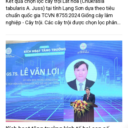
Kết quả chọn lọc cây trội Lát hoa (Chukrasia
tabularis A. Juss) tại tỉnh Lạng Sơn dựa theo tiêu
chuẩn quốc gia TCVN 8755:2024 Giống cây lâm
nghiệp - Cây trội. Các cây trội được chọn lọc phân
tán trên địa bàn tỉnh và đều đảm bảo độ vượt về
sinh trưởng, hình thái và sức khỏe so với các cây
xung quanh, với độ vượt trội về đường kính ngang
ngực vượt từ 25,5% đến 90,7%, chiều cao vút ngọn
vượt từ 10,4% - 35,3% và chiều cao dưới cành vượt
từ 12,7% đến 112,5%. Những cây này có thân thẳng,
tròn đều, cành nhỏ và sinh trưởng tốt, không bị sâu
bệnh, đáp ứng đầy đủ tiêu chuẩn để làm nguồn
giống. Các cây trội Lát hoa này đã được Chi cục
kiểm lâm tỉnh Lạng Sơn công nhận nguồn giống cây
trồng Lâm nghiệp theo Quyết định số 59/QĐ-KL
ngày 03/12/2024. Đây là nguồn giống chất lượng
cao, có khả năng chống chịu sâu bệnh, phục vụ
nhân giống, trồng rừng ở Việt Nam.