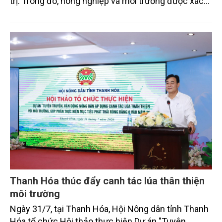
trị. Trong đó, nông nghiệp và môi trường được xác
định là hai lĩnh vực trọng điểm chịu tác động sâu
sắc bởi các tiến bộ công nghệ và cam kết bền vững
toàn cầu, đặc biệt là mục tiêu đưa phát thải ròng
bằng 0 (Net-Zero) vào năm 2050.
Thanh Hóa thúc đẩy canh tác lúa thân thiện
môi trường
Ngày 31/7, tại Thanh Hóa, Hội Nông dân tỉnh Thanh
Hóa tổ chức Hội thảo thực hiện Dự án "Tuyên