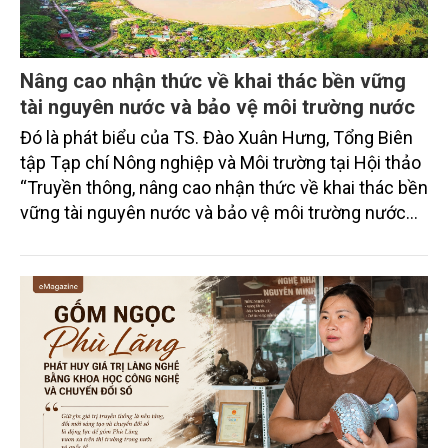
Nâng cao nhận thức về khai thác bền vững
tài nguyên nước và bảo vệ môi trường nước
Đó là phát biểu của TS. Đào Xuân Hưng, Tổng Biên
tập Tạp chí Nông nghiệp và Môi trường tại Hội thảo
“Truyền thông, nâng cao nhận thức về khai thác bền
vững tài nguyên nước và bảo vệ môi trường nước
xuyên biên giới” do Tạp chí Nông nghiệp và Môi
trường phối hợp với Sở Nông nghiệp và Môi trường
tỉnh Lai Châu tổ chức ngày 10/7/2026. Hội thảo thu
hút sự tham gia của hơn 100 đại biểu là lãnh đạo
các đơn vị thuộc Bộ Nông nghiệp và Môi trường,
chuyên gia, nhà khoa học, Sở Nông nghiệp và Môi
trường tỉnh Lai Châu và đại diện các cơ quan đơn vị
doanh nghiệp ở các tỉnh miền núi phía Bắc.