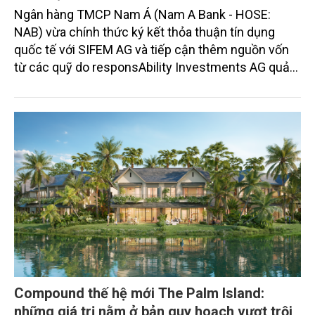
Ngân hàng TMCP Nam Á (Nam A Bank - HOSE:
NAB) vừa chính thức ký kết thỏa thuận tín dụng
quốc tế với SIFEM AG và tiếp cận thêm nguồn vốn
từ các quỹ do responsAbility Investments AG quản
lý, nâng tổng quy mô dòng vốn mà ngân hàng này
thu hút thành công từ đầu năm đến nay lên gần 350
triệu USD.
Compound thế hệ mới The Palm Island:
những giá trị nằm ở bản quy hoạch vượt trội