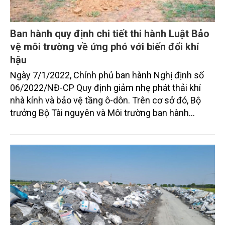
Ban hành quy định chi tiết thi hành Luật Bảo
vệ môi trường về ứng phó với biến đổi khí
hậu
Ngày 7/1/2022, Chính phủ ban hành Nghị định số
06/2022/NĐ-CP Quy định giảm nhẹ phát thải khí
nhà kính và bảo vệ tầng ô-dôn. Trên cơ sở đó, Bộ
trưởng Bộ Tài nguyên và Môi trường ban hành
Thông tư số 01/2022/TT-BTNMT quy định chi tiết
thi hành Luật Bảo vệ môi trường về ứng phó với biến
đổi khí hậu. Đây là những văn bản pháp luật quan
trọng nhằm nâng cao hiệu lực, hiệu quả quản lý nhà
nước về biến đổi khí hậu, thực hiện các cam kết của
Việt Nam về giảm phát thải khí nhà kính, góp phần
thực hiện các mục tiêu phát triển bền vững đất
nước.