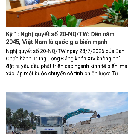
Kỳ 1: Nghị quyết số 20-NQ/TW: Đến năm
2045, Việt Nam là quốc gia biển mạnh
Nghị quyết số 20-NQ/TW ngày 28/7/2026 của Ban
Chấp hành Trung ương Đảng khóa XIV không chỉ
đặt ra yêu cầu phát triển các ngành kinh tế biển, mà
xác lập một bước chuyển có tính chiến lược: Từ
"khai thác biển" sang "quản trị biển hiện đại"; từ
"phát triển kinh tế ven biển" sang "xây dựng quốc
gia biển mạnh". Trong bước chuyển ấy, ngành Nông
nghiệp và Môi trường giữ vai trò đặc biệt quan trọng,
từ hoàn thiện thể chế, quy hoạch không gian biển,
quản lý tài nguyên đến bảo vệ môi trường, phục hồi
hệ sinh thái và kiến tạo sinh kế bền vững cho người
dân ven biển, hải đảo.