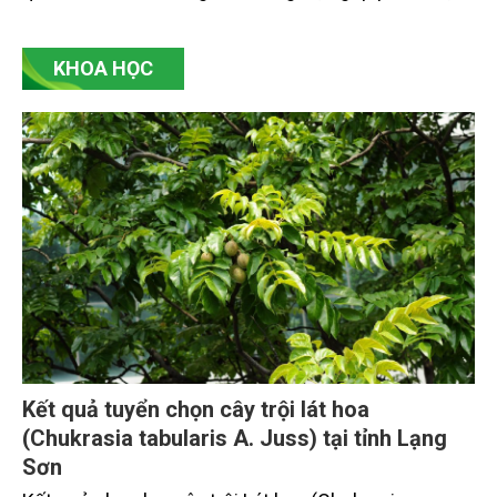
hiện cam kết phát thải ròng bằng “0” của Việt Nam,
đồng thời mở ra cơ hội hình thành thị trường sản
KHOA HỌC
phẩm phát thải thấp và tín chỉ carbon trong nông
nghiệp.
Kết quả tuyển chọn cây trội lát hoa
(Chukrasia tabularis A. Juss) tại tỉnh Lạng
Sơn