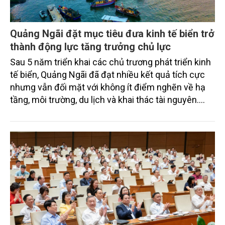
Quảng Ngãi đặt mục tiêu đưa kinh tế biển trở
thành động lực tăng trưởng chủ lực
Sau 5 năm triển khai các chủ trương phát triển kinh
tế biển, Quảng Ngãi đã đạt nhiều kết quả tích cực
nhưng vẫn đối mặt với không ít điểm nghẽn về hạ
tầng, môi trường, du lịch và khai thác tài nguyên.
Nghị quyết mới của Ban Chấp hành Đảng bộ tỉnh
đặt mục tiêu đưa kinh tế biển phát triển nhanh, bền
vững, trở thành động lực quan trọng thúc đẩy tăng
trưởng của tỉnh đến năm 2030, tầm nhìn đến năm
2045.