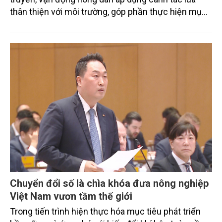
thân thiện với môi trường, góp phần thực hiện mục
tiêu phát thải ròng bằng 0 vào năm 2050". Chương
trình thu hút sự tham gia của đông đảo đại biểu đến
từ các cơ quan quản lý nhà nước, đơn vị nghiên cứu,
doanh nghiệp, hợp tác xã và nông dân đang trực
tiếp triển khai mô hình sản xuất lúa phát thải thấp.
Chuyển đổi số là chìa khóa đưa nông nghiệp
Việt Nam vươn tầm thế giới
Trong tiến trình hiện thực hóa mục tiêu phát triển