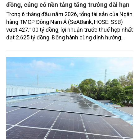
đồng, củng cố nền tảng tăng trưởng dài hạn
Trong 6 tháng đầu năm 2026, tổng tài sản của Ngân
hàng TMCP Đông Nam Á (SeABank, HOSE: SSB)
vượt 427.100 tỷ đồng, lợi nhuận trước thuế hợp nhất
đạt 2.625 tỷ đồng. Đồng hành cùng định hướng
giảm mặt bằng lãi suất để hỗ trợ nền kinh tế,
SeABank tiếp tục duy trì hoạt động hiệu quả, mở
rộng tín dụng, củng cố nguồn vốn và đảm bảo các
chỉ tiêu an toàn.