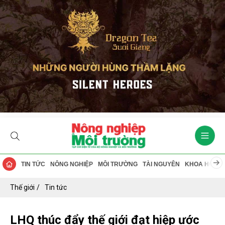
TIN TỨC
NÔNG NGHIỆP
MÔI TRƯỜNG
TÀI NGUYÊN
KHOA HỌC
Thế giới
Tin tức
LHQ thúc đẩy thế giới đạt hiệp ước