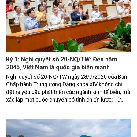
Kỳ 1: Nghị quyết số 20-NQ/TW: Đến năm
2045, Việt Nam là quốc gia biển mạnh
Nghị quyết số 20-NQ/TW ngày 28/7/2026 của Ban
Chấp hành Trung ương Đảng khóa XIV không chỉ
đặt ra yêu cầu phát triển các ngành kinh tế biển, mà
xác lập một bước chuyển có tính chiến lược: Từ
"khai thác biển" sang "quản trị biển hiện đại"; từ
"phát triển kinh tế ven biển" sang "xây dựng quốc
gia biển mạnh". Trong bước chuyển ấy, ngành Nông
nghiệp và Môi trường giữ vai trò đặc biệt quan trọng,