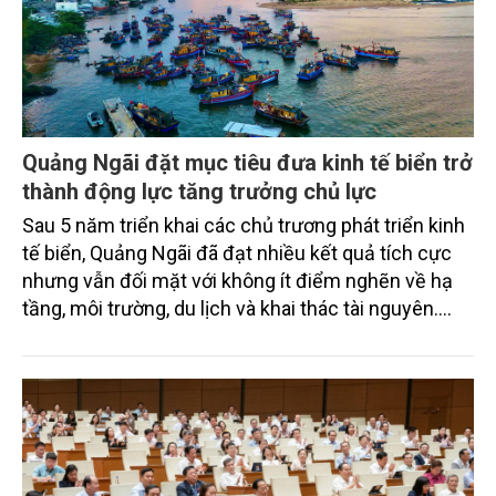
Quảng Ngãi đặt mục tiêu đưa kinh tế biển trở
thành động lực tăng trưởng chủ lực
Sau 5 năm triển khai các chủ trương phát triển kinh
tế biển, Quảng Ngãi đã đạt nhiều kết quả tích cực
nhưng vẫn đối mặt với không ít điểm nghẽn về hạ
tầng, môi trường, du lịch và khai thác tài nguyên.
Nghị quyết mới của Ban Chấp hành Đảng bộ tỉnh
đặt mục tiêu đưa kinh tế biển phát triển nhanh, bền
vững, trở thành động lực quan trọng thúc đẩy tăng
trưởng của tỉnh đến năm 2030, tầm nhìn đến năm
2045.