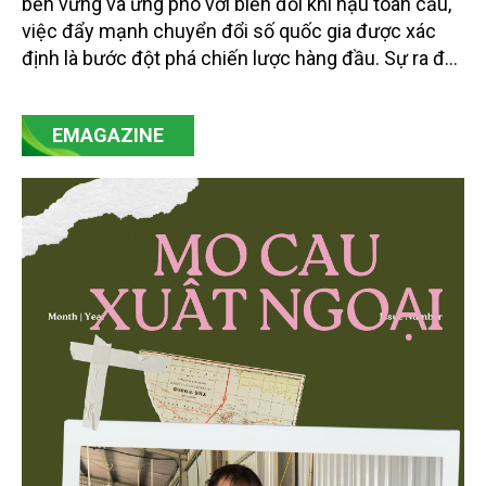
bền vững và ứng phó với biến đổi khí hậu toàn cầu,
việc đẩy mạnh chuyển đổi số quốc gia được xác
định là bước đột phá chiến lược hàng đầu. Sự ra đời
của Nghị quyết số 57-NQ/TW đã trở thành động lực
mạnh mẽ, thúc đẩy quá trình cải cách toàn diện,
EMAGAZINE
minh bạch hóa chuỗi cung ứng và nâng cao hiệu
quả quản lý môi trường, đặc biệt trong hai lĩnh vực
then chốt là nông nghiệp và môi trường.