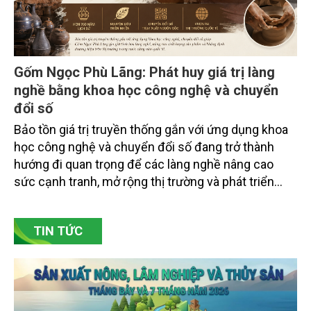
Gốm Ngọc Phù Lãng: Phát huy giá trị làng
nghề bằng khoa học công nghệ và chuyển
đổi số
Bảo tồn giá trị truyền thống gắn với ứng dụng khoa
học công nghệ và chuyển đổi số đang trở thành
hướng đi quan trọng để các làng nghề nâng cao
sức cạnh tranh, mở rộng thị trường và phát triển
bền vững. Tại làng gốm Phù Lãng, xã Phù Lãng, tỉnh
Bắc Ninh, nhiều nghệ nhân và cơ sở sản xuất đã
TIN TỨC
chủ động đổi mới tư duy, đầu tư công nghệ, xây
dựng thương hiệu trên nền tảng giá trị truyền thống.