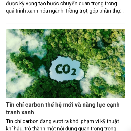
được kỳ vọng tạo bước chuyển quan trọng trong
quá trình xanh hóa ngành Trồng trọt, góp phần thực
hiện cam kết phát thải ròng bằng “0” của Việt Nam,
đồng thời mở ra cơ hội hình thành thị trường sản
phẩm phát thải thấp và tín chỉ carbon trong nông
nghiệp.
Tín chỉ carbon thế hệ mới và năng lực cạnh
tranh xanh
Tín chỉ carbon đang vượt ra khỏi phạm vi kỹ thuật
khí hậu, trở thành một nội dung quan trọng trong