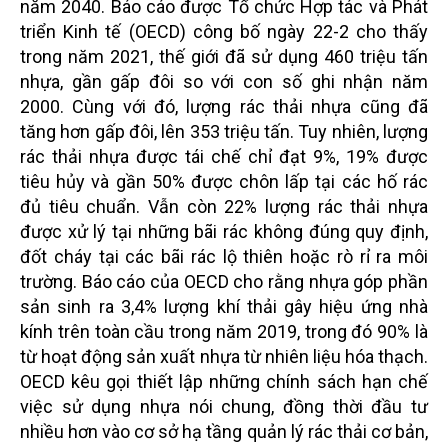
năm 2040. Báo cáo được Tổ chức Hợp tác và Phát
triển Kinh tế (OECD) công bố ngày 22-2 cho thấy
trong năm 2021, thế giới đã sử dụng 460 triệu tấn
nhựa, gần gấp đôi so với con số ghi nhận năm
2000. Cùng với đó, lượng rác thải nhựa cũng đã
tăng hơn gấp đôi, lên 353 triệu tấn. Tuy nhiên, lượng
rác thải nhựa được tái chế chỉ đạt 9%, 19% được
tiêu hủy và gần 50% được chôn lấp tại các hố rác
đủ tiêu chuẩn. Vẫn còn 22% lượng rác thải nhựa
được xử lý tại những bãi rác không đúng quy định,
đốt cháy tại các bãi rác lộ thiên hoặc rò rỉ ra môi
trường. Báo cáo của OECD cho rằng nhựa góp phần
sản sinh ra 3,4% lượng khí thải gây hiệu ứng nhà
kính trên toàn cầu trong năm 2019, trong đó 90% là
từ hoạt động sản xuất nhựa từ nhiên liệu hóa thạch.
OECD kêu gọi thiết lập những chính sách hạn chế
việc sử dụng nhựa nói chung, đồng thời đầu tư
nhiều hơn vào cơ sở hạ tầng quản lý rác thải cơ bản,