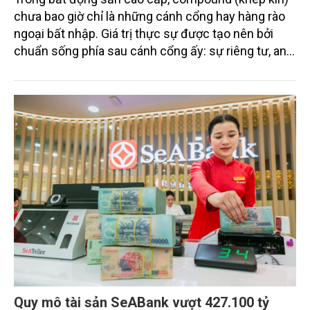
chưa bao giờ chỉ là những cánh cổng hay hàng rào
ngoại bất nhập. Giá trị thực sự được tạo nên bởi
chuẩn sống phía sau cánh cổng ấy: sự riêng tư, an
ninh, cộng đồng cư dân tinh hoa và hệ tiện ích, dịch
vụ được thiết kế dành riêng cho họ.
Quy mô tài sản SeABank vượt 427.100 tỷ