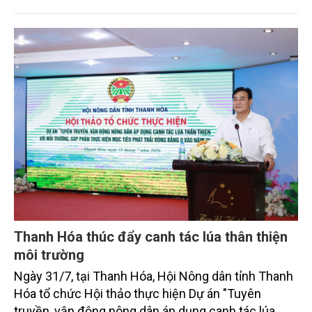
định là hai lĩnh vực trọng điểm chịu tác động sâu
sắc bởi các tiến bộ công nghệ và cam kết bền vững
toàn cầu, đặc biệt là mục tiêu đưa phát thải ròng
bằng 0 (Net-Zero) vào năm 2050.
Thanh Hóa thúc đẩy canh tác lúa thân thiện
môi trường
Ngày 31/7, tại Thanh Hóa, Hội Nông dân tỉnh Thanh
Hóa tổ chức Hội thảo thực hiện Dự án "Tuyên
truyền, vận động nông dân áp dụng canh tác lúa