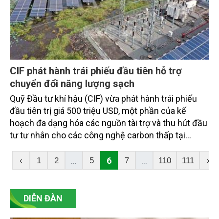
CIF phát hành trái phiếu đầu tiên hỗ trợ
chuyển đổi năng lượng sạch
Quỹ Đầu tư khí hậu (CIF) vừa phát hành trái phiếu
đầu tiên trị giá 500 triệu USD, một phần của kế
hoạch đa dạng hóa các nguồn tài trợ và thu hút đầu
tư tư nhân cho các công nghệ carbon thấp tại
những thị trường mới nổi.
...
6
...
‹
1
2
5
7
110
111
›
DIỄN ĐÀN