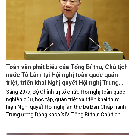
Toàn văn phát biểu của Tổng Bí thư, Chủ tịch
nước Tô Lâm tại Hội nghị toàn quốc quán
triệt, triển khai Nghị quyết Hội nghị Trung
ương 3, khóa XIV
Sáng 29/7, Bộ Chính trị tổ chức Hội nghị toàn quốc
nghiên cứu, học tập, quán triệt và triển khai thực
hiện Nghị quyết Hội nghị lần thứ ba Ban Chấp hành
Trung ương Đảng khóa XIV. Tổng Bí thư, Chủ tịch
nước Tô Lâm đã có bài phát biểu chỉ đạo quan
trọng. Tạp chí Nông nghiệp và Môi trường trân trọng