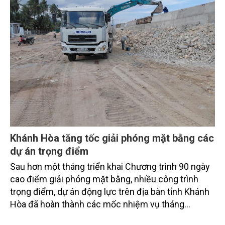
từ hoàn thiện thể chế, quy hoạch không gian biển,
quản lý tài nguyên đến bảo vệ môi trường, phục hồi
hệ sinh thái và kiến tạo sinh kế bền vững cho người
dân ven biển, hải đảo.
Khánh Hòa tăng tốc giải phóng mặt bằng các
dự án trọng điểm
Sau hơn một tháng triển khai Chương trình 90 ngày
cao điểm giải phóng mặt bằng, nhiều công trình
trọng điểm, dự án động lực trên địa bàn tỉnh Khánh
Hòa đã hoàn thành các mốc nhiệm vụ tháng
7/2026. Trong khi đó, các dự án thuộc nhóm nhiệm