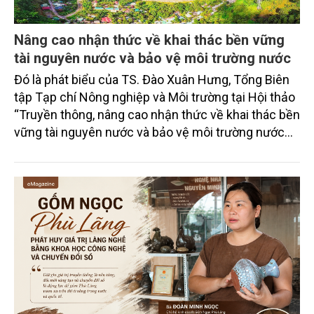
Nâng cao nhận thức về khai thác bền vững
tài nguyên nước và bảo vệ môi trường nước
Đó là phát biểu của TS. Đào Xuân Hưng, Tổng Biên
tập Tạp chí Nông nghiệp và Môi trường tại Hội thảo
“Truyền thông, nâng cao nhận thức về khai thác bền
vững tài nguyên nước và bảo vệ môi trường nước
xuyên biên giới” do Tạp chí Nông nghiệp và Môi
trường phối hợp với Sở Nông nghiệp và Môi trường
tỉnh Lai Châu tổ chức ngày 10/7/2026. Hội thảo thu
hút sự tham gia của hơn 100 đại biểu là lãnh đạo
các đơn vị thuộc Bộ Nông nghiệp và Môi trường,
chuyên gia, nhà khoa học, Sở Nông nghiệp và Môi
trường tỉnh Lai Châu và đại diện các cơ quan đơn vị
doanh nghiệp ở các tỉnh miền núi phía Bắc.