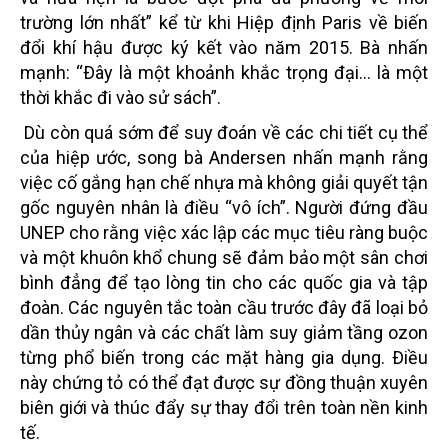
trường lớn nhất” kể từ khi Hiệp định Paris về biến
đổi khí hậu được ký kết vào năm 2015. Bà nhấn
mạnh: “Ðây là một khoảnh khắc trọng đại... là một
thời khắc đi vào sử sách”.
Dù còn quá sớm để suy đoán về các chi tiết cụ thể
của hiệp ước, song bà Andersen nhấn mạnh rằng
việc cố gắng hạn chế nhựa mà không giải quyết tận
gốc nguyên nhân là điều “vô ích”. Người đứng đầu
UNEP cho rằng việc xác lập các mục tiêu ràng buộc
và một khuôn khổ chung sẽ đảm bảo một sân chơi
bình đẳng để tạo lòng tin cho các quốc gia và tập
đoàn. Các nguyên tắc toàn cầu trước đây đã loại bỏ
dần thủy ngân và các chất làm suy giảm tầng ozon
từng phổ biến trong các mặt hàng gia dụng. Ðiều
này chứng tỏ có thể đạt được sự đồng thuận xuyên
biên giới và thúc đẩy sự thay đổi trên toàn nền kinh
tế.