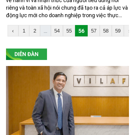
về hành vi và nhận thức của người tiêu dùng nói
riêng và toàn xã hội nói chung đã tạo ra cả áp lực và
động lực mới cho doanh nghiệp trong việc thực
hiện trách nhiệm xã hội trong công tác BVMT. Nhiều
doanh nghiệp đã đầu tư kinh doanh trong lĩnh vực
...
56
‹
1
2
54
55
57
58
59
›
môi trường hoặc đổi mới công nghệ sản xuất, quy
trình sản xuất, phương thức quản lý để đáp ứng các
yêu cầu về BVMT trong quá trình sản xuất và kinh
DIỄN ĐÀN
doanh.