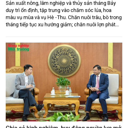
Sản xuất nông, lâm nghiệp và thủy sản tháng Bảy
duy trì ổn định, tập trung vào chăm sóc lúa, hoa
màu vụ mùa và vụ Hè -Thu. Chăn nuôi trâu, bò trong
tháng tiếp tục xu hướng giảm; chăn nuôi lợn phát
triển ổn định; chăn nuôi gia cầm duy trì đà tăng
trưởng khá. Diện tích rừng trồng mới và sản lượng
thủy sản đều tăng nhẹ.