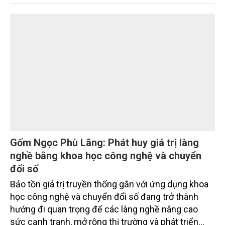
trường phối hợp với Sở Nông nghiệp và Môi trường
tỉnh Lai Châu tổ chức ngày 10/7/2026. Hội thảo thu
hút sự tham gia của hơn 100 đại biểu là lãnh đạo
các đơn vị thuộc Bộ Nông nghiệp và Môi trường,
chuyên gia, nhà khoa học, Sở Nông nghiệp và Môi
trường tỉnh Lai Châu và đại diện các cơ quan đơn vị
doanh nghiệp ở các tỉnh miền núi phía Bắc.
Gốm Ngọc Phù Lãng: Phát huy giá trị làng
nghề bằng khoa học công nghệ và chuyển
đổi số
Bảo tồn giá trị truyền thống gắn với ứng dụng khoa
học công nghệ và chuyển đổi số đang trở thành
hướng đi quan trọng để các làng nghề nâng cao
sức cạnh tranh, mở rộng thị trường và phát triển