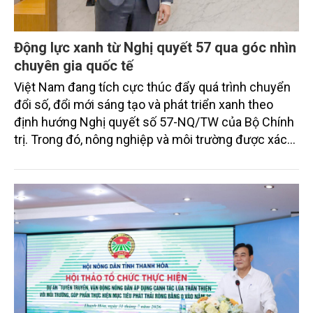
Động lực xanh từ Nghị quyết 57 qua góc nhìn
chuyên gia quốc tế
Việt Nam đang tích cực thúc đẩy quá trình chuyển
đổi số, đổi mới sáng tạo và phát triển xanh theo
định hướng Nghị quyết số 57-NQ/TW của Bộ Chính
trị. Trong đó, nông nghiệp và môi trường được xác
định là hai lĩnh vực trọng điểm chịu tác động sâu
sắc bởi các tiến bộ công nghệ và cam kết bền vững
toàn cầu, đặc biệt là mục tiêu đưa phát thải ròng
bằng 0 (Net-Zero) vào năm 2050.