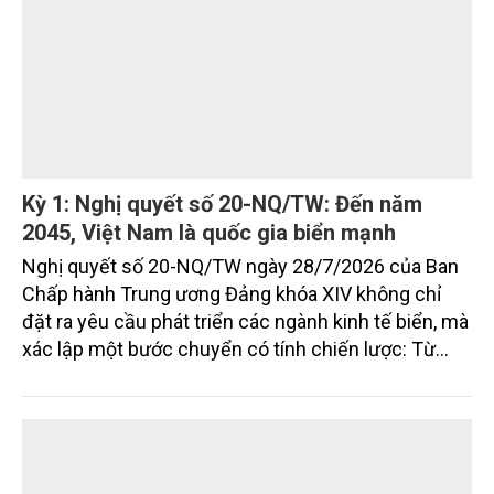
Kỳ 1: Nghị quyết số 20-NQ/TW: Đến năm
2045, Việt Nam là quốc gia biển mạnh
Nghị quyết số 20-NQ/TW ngày 28/7/2026 của Ban
Chấp hành Trung ương Đảng khóa XIV không chỉ
đặt ra yêu cầu phát triển các ngành kinh tế biển, mà
xác lập một bước chuyển có tính chiến lược: Từ
"khai thác biển" sang "quản trị biển hiện đại"; từ
"phát triển kinh tế ven biển" sang "xây dựng quốc
gia biển mạnh". Trong bước chuyển ấy, ngành Nông