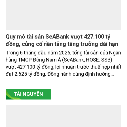
Quy mô tài sản SeABank vượt 427.100 tỷ
đồng, củng cố nền tảng tăng trưởng dài hạn
Trong 6 tháng đầu năm 2026, tổng tài sản của Ngân
hàng TMCP Đông Nam Á (SeABank, HOSE: SSB)
vượt 427.100 tỷ đồng, lợi nhuận trước thuế hợp nhất
đạt 2.625 tỷ đồng. Đồng hành cùng định hướng
giảm mặt bằng lãi suất để hỗ trợ nền kinh tế,
SeABank tiếp tục duy trì hoạt động hiệu quả, mở
TÀI NGUYÊN
rộng tín dụng, củng cố nguồn vốn và đảm bảo các
chỉ tiêu an toàn.