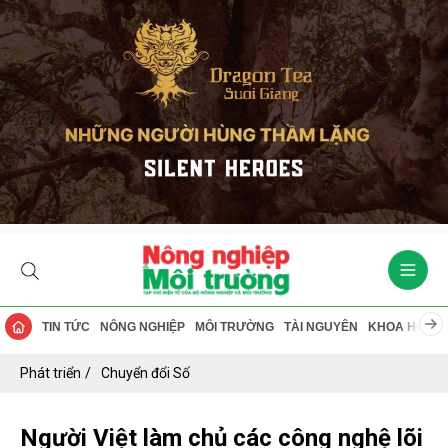
TIN TỨC
NÔNG NGHIỆP
MÔI TRƯỜNG
TÀI NGUYÊN
KHOA HỌC
Phát triển
Chuyển đổi Số
Người Việt làm chủ các công nghệ lõi