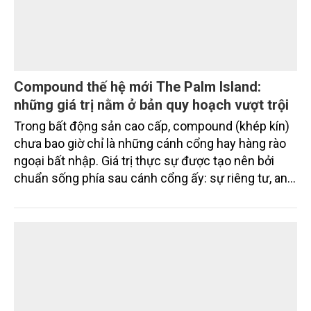
Compound thế hệ mới The Palm Island:
những giá trị nằm ở bản quy hoạch vượt trội
Trong bất động sản cao cấp, compound (khép kín)
chưa bao giờ chỉ là những cánh cổng hay hàng rào
ngoại bất nhập. Giá trị thực sự được tạo nên bởi
chuẩn sống phía sau cánh cổng ấy: sự riêng tư, an
ninh, cộng đồng cư dân tinh hoa và hệ tiện ích, dịch
vụ được thiết kế dành riêng cho họ.