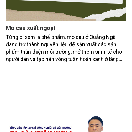
Mo cau xuất ngoại
Từng bị xem là phế phẩm, mo cau ở Quảng Ngãi
đang trở thành nguyên liệu để sản xuất các sản
phẩm thân thiện môi trường, mở thêm sinh kế cho
người dân và tạo nên vòng tuần hoàn xanh ở làng
quê. Trải qua chặng đường dài (từ 2020 đến nay),
chén, dĩa... từ mo cau đã được thị trường trong nước
và quốc tế đón nhận.