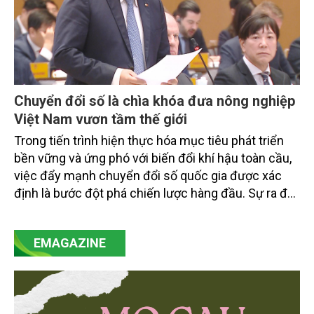
Chuyển đổi số là chìa khóa đưa nông nghiệp
Việt Nam vươn tầm thế giới
Trong tiến trình hiện thực hóa mục tiêu phát triển
bền vững và ứng phó với biến đổi khí hậu toàn cầu,
việc đẩy mạnh chuyển đổi số quốc gia được xác
định là bước đột phá chiến lược hàng đầu. Sự ra đời
của Nghị quyết số 57-NQ/TW đã trở thành động lực
mạnh mẽ, thúc đẩy quá trình cải cách toàn diện,
EMAGAZINE
minh bạch hóa chuỗi cung ứng và nâng cao hiệu
quả quản lý môi trường, đặc biệt trong hai lĩnh vực
then chốt là nông nghiệp và môi trường.