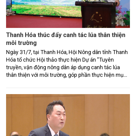
Thanh Hóa thúc đẩy canh tác lúa thân thiện
môi trường
Ngày 31/7, tại Thanh Hóa, Hội Nông dân tỉnh Thanh
Hóa tổ chức Hội thảo thực hiện Dự án "Tuyên
truyền, vận động nông dân áp dụng canh tác lúa
thân thiện với môi trường, góp phần thực hiện mục
tiêu phát thải ròng bằng 0 vào năm 2050". Chương
trình thu hút sự tham gia của đông đảo đại biểu đến
từ các cơ quan quản lý nhà nước, đơn vị nghiên cứu,
doanh nghiệp, hợp tác xã và nông dân đang trực
tiếp triển khai mô hình sản xuất lúa phát thải thấp.