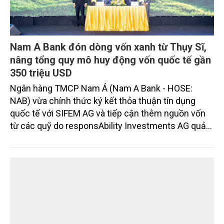
Nam A Bank đón dòng vốn xanh từ Thụy Sĩ,
nâng tổng quy mô huy động vốn quốc tế gần
350 triệu USD
Ngân hàng TMCP Nam Á (Nam A Bank - HOSE:
NAB) vừa chính thức ký kết thỏa thuận tín dụng
quốc tế với SIFEM AG và tiếp cận thêm nguồn vốn
từ các quỹ do responsAbility Investments AG quản
lý, nâng tổng quy mô dòng vốn mà ngân hàng này
thu hút thành công từ đầu năm đến nay lên gần 350
triệu USD.