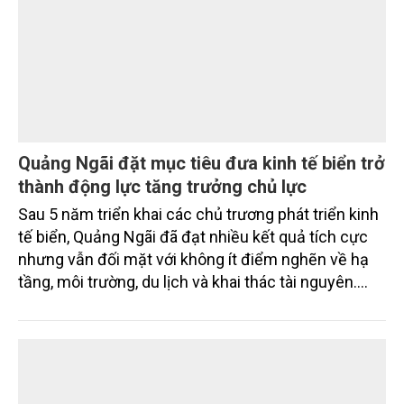
Quảng Ngãi đặt mục tiêu đưa kinh tế biển trở
thành động lực tăng trưởng chủ lực
Sau 5 năm triển khai các chủ trương phát triển kinh
tế biển, Quảng Ngãi đã đạt nhiều kết quả tích cực
nhưng vẫn đối mặt với không ít điểm nghẽn về hạ
tầng, môi trường, du lịch và khai thác tài nguyên.
Nghị quyết mới của Ban Chấp hành Đảng bộ tỉnh
đặt mục tiêu đưa kinh tế biển phát triển nhanh, bền
vững, trở thành động lực quan trọng thúc đẩy tăng
trưởng của tỉnh đến năm 2030, tầm nhìn đến năm
2045.