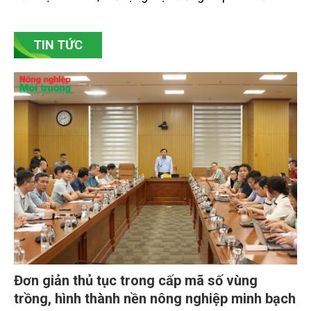
bền vững. Tại làng gốm Phù Lãng, xã Phù Lãng, tỉnh
Bắc Ninh, nhiều nghệ nhân và cơ sở sản xuất đã
TIN TỨC
chủ động đổi mới tư duy, đầu tư công nghệ, xây
dựng thương hiệu trên nền tảng giá trị truyền thống.
Đơn giản thủ tục trong cấp mã số vùng
trồng, hình thành nền nông nghiệp minh bạch