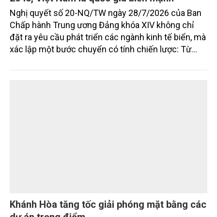
Kỳ 1: Nghị quyết số 20-NQ/TW: Đến năm
2045, Việt Nam là quốc gia biển mạnh
Nghị quyết số 20-NQ/TW ngày 28/7/2026 của Ban
Chấp hành Trung ương Đảng khóa XIV không chỉ
đặt ra yêu cầu phát triển các ngành kinh tế biển, mà
xác lập một bước chuyển có tính chiến lược: Từ
"khai thác biển" sang "quản trị biển hiện đại"; từ
"phát triển kinh tế ven biển" sang "xây dựng quốc
gia biển mạnh". Trong bước chuyển ấy, ngành Nông
nghiệp và Môi trường giữ vai trò đặc biệt quan trọng,
từ hoàn thiện thể chế, quy hoạch không gian biển,
quản lý tài nguyên đến bảo vệ môi trường, phục hồi
hệ sinh thái và kiến tạo sinh kế bền vững cho người
dân ven biển, hải đảo.