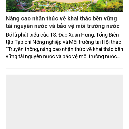
Nâng cao nhận thức về khai thác bền vững
tài nguyên nước và bảo vệ môi trường nước
Đó là phát biểu của TS. Đào Xuân Hưng, Tổng Biên
tập Tạp chí Nông nghiệp và Môi trường tại Hội thảo
“Truyền thông, nâng cao nhận thức về khai thác bền
vững tài nguyên nước và bảo vệ môi trường nước
xuyên biên giới” do Tạp chí Nông nghiệp và Môi
trường phối hợp với Sở Nông nghiệp và Môi trường
tỉnh Lai Châu tổ chức ngày 10/7/2026. Hội thảo thu
hút sự tham gia của hơn 100 đại biểu là lãnh đạo
các đơn vị thuộc Bộ Nông nghiệp và Môi trường,
chuyên gia, nhà khoa học, Sở Nông nghiệp và Môi
trường tỉnh Lai Châu và đại diện các cơ quan đơn vị
doanh nghiệp ở các tỉnh miền núi phía Bắc.