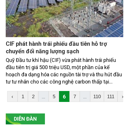
CIF phát hành trái phiếu đầu tiên hỗ trợ
chuyển đổi năng lượng sạch
Quỹ Đầu tư khí hậu (CIF) vừa phát hành trái phiếu
đầu tiên trị giá 500 triệu USD, một phần của kế
hoạch đa dạng hóa các nguồn tài trợ và thu hút đầu
tư tư nhân cho các công nghệ carbon thấp tại
những thị trường mới nổi.
...
6
...
‹
1
2
5
7
110
111
›
DIỄN ĐÀN