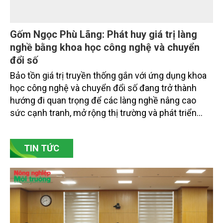
Gốm Ngọc Phù Lãng: Phát huy giá trị làng
nghề bằng khoa học công nghệ và chuyển
đổi số
Bảo tồn giá trị truyền thống gắn với ứng dụng khoa
học công nghệ và chuyển đổi số đang trở thành
hướng đi quan trọng để các làng nghề nâng cao
sức cạnh tranh, mở rộng thị trường và phát triển
bền vững. Tại làng gốm Phù Lãng, xã Phù Lãng, tỉnh
Bắc Ninh, nhiều nghệ nhân và cơ sở sản xuất đã
TIN TỨC
chủ động đổi mới tư duy, đầu tư công nghệ, xây
dựng thương hiệu trên nền tảng giá trị truyền thống.