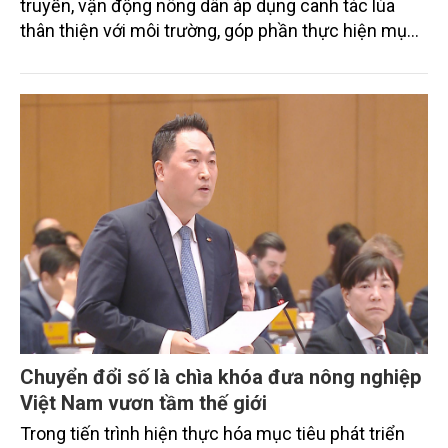
truyền, vận động nông dân áp dụng canh tác lúa
thân thiện với môi trường, góp phần thực hiện mục
tiêu phát thải ròng bằng 0 vào năm 2050". Chương
trình thu hút sự tham gia của đông đảo đại biểu đến
từ các cơ quan quản lý nhà nước, đơn vị nghiên cứu,
doanh nghiệp, hợp tác xã và nông dân đang trực
tiếp triển khai mô hình sản xuất lúa phát thải thấp.
Chuyển đổi số là chìa khóa đưa nông nghiệp
Việt Nam vươn tầm thế giới
Trong tiến trình hiện thực hóa mục tiêu phát triển