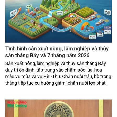
Tình hình sản xuất nông, lâm nghiệp và thủy
sản tháng Bảy và 7 tháng năm 2026
Sản xuất nông, lâm nghiệp và thủy sản tháng Bảy
duy trì ổn định, tập trung vào chăm sóc lúa, hoa
màu vụ mùa và vụ Hè -Thu. Chăn nuôi trâu, bò trong
tháng tiếp tục xu hướng giảm; chăn nuôi lợn phát
triển ổn định; chăn nuôi gia cầm duy trì đà tăng
trưởng khá. Diện tích rừng trồng mới và sản lượng
thủy sản đều tăng nhẹ.