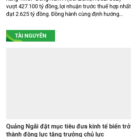
Trong 6 tháng đầu năm 2026, tổng tài sản của Ngân
hàng TMCP Đông Nam Á (SeABank, HOSE: SSB)
vượt 427.100 tỷ đồng, lợi nhuận trước thuế hợp nhất
đạt 2.625 tỷ đồng. Đồng hành cùng định hướng
giảm mặt bằng lãi suất để hỗ trợ nền kinh tế,
SeABank tiếp tục duy trì hoạt động hiệu quả, mở
TÀI NGUYÊN
rộng tín dụng, củng cố nguồn vốn và đảm bảo các
chỉ tiêu an toàn.