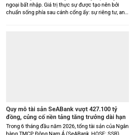
Trong bất động sản cao cấp, compound (khép kín)
chưa bao giờ chỉ là những cánh cổng hay hàng rào
ngoại bất nhập. Giá trị thực sự được tạo nên bởi
chuẩn sống phía sau cánh cổng ấy: sự riêng tư, an
ninh, cộng đồng cư dân tinh hoa và hệ tiện ích, dịch
vụ được thiết kế dành riêng cho họ.
Quy mô tài sản SeABank vượt 427.100 tỷ
đồng, củng cố nền tảng tăng trưởng dài hạn