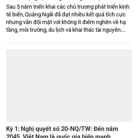
Quảng Ngãi đặt mục tiêu đưa kinh tế biển trở
thành động lực tăng trưởng chủ lực
Sau 5 năm triển khai các chủ trương phát triển kinh
tế biển, Quảng Ngãi đã đạt nhiều kết quả tích cực
nhưng vẫn đối mặt với không ít điểm nghẽn về hạ
tầng, môi trường, du lịch và khai thác tài nguyên.
Nghị quyết mới của Ban Chấp hành Đảng bộ tỉnh
đặt mục tiêu đưa kinh tế biển phát triển nhanh, bền
vững, trở thành động lực quan trọng thúc đẩy tăng
trưởng của tỉnh đến năm 2030, tầm nhìn đến năm
2045.