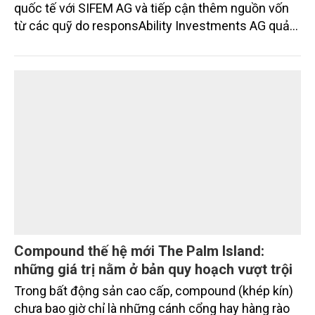
Ngân hàng TMCP Nam Á (Nam A Bank - HOSE:
NAB) vừa chính thức ký kết thỏa thuận tín dụng
quốc tế với SIFEM AG và tiếp cận thêm nguồn vốn
từ các quỹ do responsAbility Investments AG quản
lý, nâng tổng quy mô dòng vốn mà ngân hàng này
thu hút thành công từ đầu năm đến nay lên gần 350
triệu USD.
Compound thế hệ mới The Palm Island:
những giá trị nằm ở bản quy hoạch vượt trội