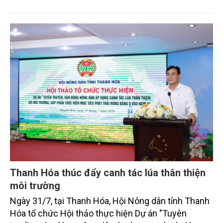
định là hai lĩnh vực trọng điểm chịu tác động sâu
sắc bởi các tiến bộ công nghệ và cam kết bền vững
toàn cầu, đặc biệt là mục tiêu đưa phát thải ròng
bằng 0 (Net-Zero) vào năm 2050.
Thanh Hóa thúc đẩy canh tác lúa thân thiện
môi trường
Ngày 31/7, tại Thanh Hóa, Hội Nông dân tỉnh Thanh
Hóa tổ chức Hội thảo thực hiện Dự án "Tuyên