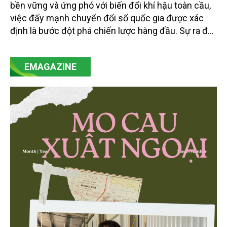
bền vững và ứng phó với biến đổi khí hậu toàn cầu,
việc đẩy mạnh chuyển đổi số quốc gia được xác
định là bước đột phá chiến lược hàng đầu. Sự ra đời
của Nghị quyết số 57-NQ/TW đã trở thành động lực
mạnh mẽ, thúc đẩy quá trình cải cách toàn diện,
EMAGAZINE
minh bạch hóa chuỗi cung ứng và nâng cao hiệu
quả quản lý môi trường, đặc biệt trong hai lĩnh vực
then chốt là nông nghiệp và môi trường.