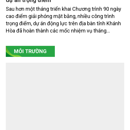
Khánh Hòa tăng tốc giải phóng mặt bằng các
dự án trọng điểm
Sau hơn một tháng triển khai Chương trình 90 ngày
cao điểm giải phóng mặt bằng, nhiều công trình
trọng điểm, dự án động lực trên địa bàn tỉnh Khánh
Hòa đã hoàn thành các mốc nhiệm vụ tháng
7/2026. Trong khi đó, các dự án thuộc nhóm nhiệm
vụ tháng 8 và tháng 9 đang được tiếp tục triển khai
MÔI TRƯỜNG
với tiến độ khác nhau.