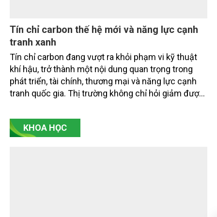
phẩm phát thải thấp và tín chỉ carbon trong nông
nghiệp.
Tín chỉ carbon thế hệ mới và năng lực cạnh
tranh xanh
Tín chỉ carbon đang vượt ra khỏi phạm vi kỹ thuật
khí hậu, trở thành một nội dung quan trọng trong
phát triển, tài chính, thương mại và năng lực cạnh
tranh quốc gia. Thị trường không chỉ hỏi giảm được
bao nhiêu tấn CO2 tương đương, mà còn hỏi giảm
bằng cách nào, ai xác nhận, có bền vững không, có