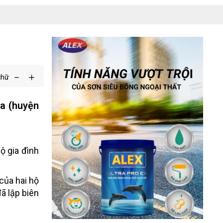
chữ
òa (huyện
ộ gia đình
của hai hộ
ã lập biên