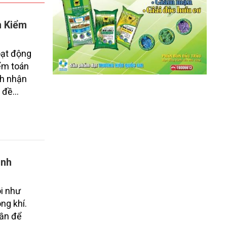
n Kiểm
oạt động
iểm toán
nh nhận
n đề
ình
oi như
ng khí.
hần để