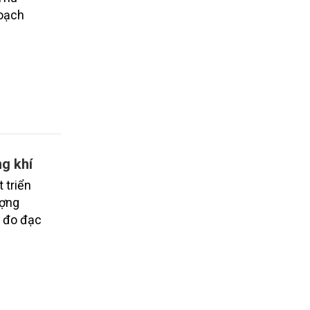
hoạch
ng khí
 triển
ượng
n đo đạc