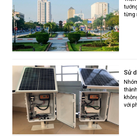
tướng
từng
Sử d
Nhóm
thành
không
với p