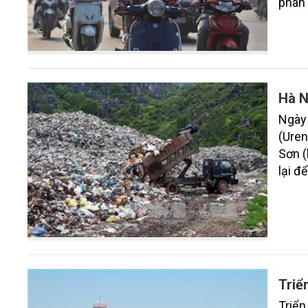
phân 
Hà N
Ngày
(Uren
Sơn (
lại đ
Triể
Triển