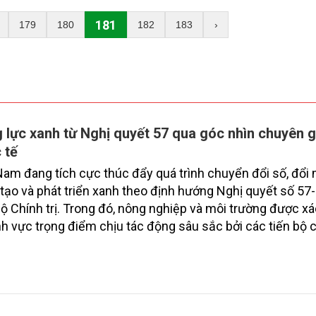
181
179
180
182
183
›
 lực xanh từ Nghị quyết 57 qua góc nhìn chuyên g
 tế
Nam đang tích cực thúc đẩy quá trình chuyển đổi số, đổi
tạo và phát triển xanh theo định hướng Nghị quyết số 
ộ Chính trị. Trong đó, nông nghiệp và môi trường được xá
ĩnh vực trọng điểm chịu tác động sâu sắc bởi các tiến bộ 
và cam kết bền vững toàn cầu, đặc biệt là mục tiêu đưa p
bằng 0 (Net-Zero) vào năm 2050.