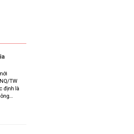
ia
 mới
57-NQ/TW
c định là
công
hát thải