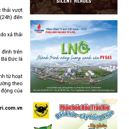
 thải vượt
 (24h) đến
do xả thải
 đình trên
ê Bá Đức là
nh từ hoạt
rường theo
t động của
ri.com.vn