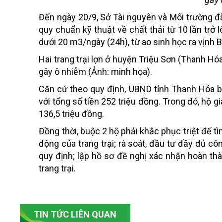
Đến ngày 20/9, Sở Tài nguyên và Môi trường đã
quy chuẩn kỹ thuật về chất thải từ 10 lần trở
dưới 20 m3/ngày (24h), từ ao sinh học ra vịnh 
Hai trang trại lợn ở huyện Triệu Sơn (Thanh Hó
gây ô nhiễm (Ảnh: minh họa).
Căn cứ theo quy định, UBND tỉnh Thanh Hóa ba
với tổng số tiền 252 triệu đồng. Trong đó, hộ g
136,5 triệu đồng.
Đồng thời, buộc 2 hộ phải khắc phục triệt để tì
động của trang trại; rà soát, đầu tư đầy đủ cô
quy định; lập hồ sơ đề nghị xác nhận hoàn th
trang trại.
TIN TỨC LIÊN QUAN