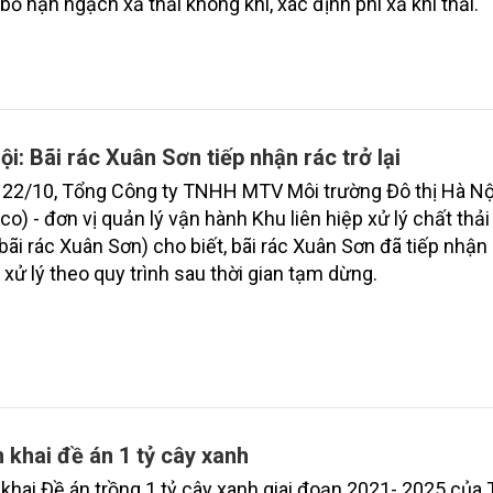
bổ hạn ngạch xả thải không khí, xác định phí xả khí thải.
ội: Bãi rác Xuân Sơn tiếp nhận rác trở lại
 22/10, Tổng Công ty TNHH MTV Môi trường Đô thị Hà Nộ
co) - đơn vị quản lý vận hành Khu liên hiệp xử lý chất thả
bãi rác Xuân Sơn) cho biết, bãi rác Xuân Sơn đã tiếp nhận 
ể xử lý theo quy trình sau thời gian tạm dừng.
n khai đề án 1 tỷ cây xanh
 khai Đề án trồng 1 tỷ cây xanh giai đoạn 2021- 2025 của