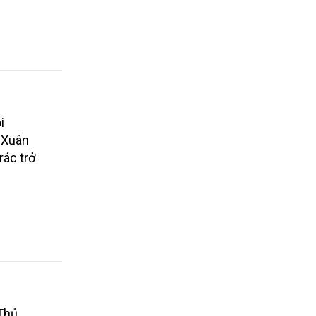
i
i Xuân
rác trở
 Thủ