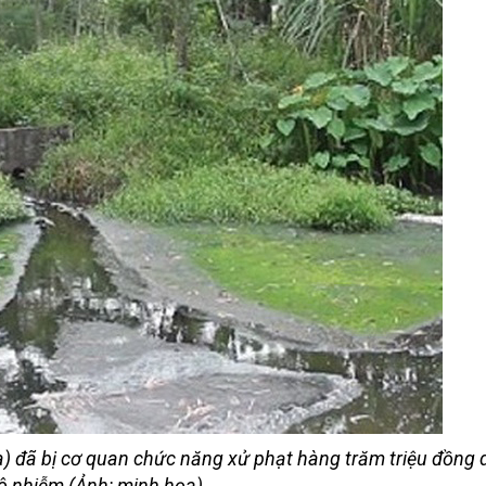
a) đã bị cơ quan chức năng xử phạt hàng trăm triệu đồng 
ô nhiễm (Ảnh: minh họa).