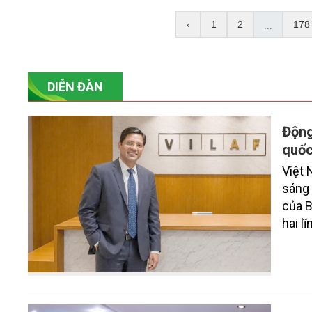
...
‹
1
2
178
DIỄN ĐÀN
Động
quốc
Việt 
sáng 
của B
hai l
nghệ 
ròng 