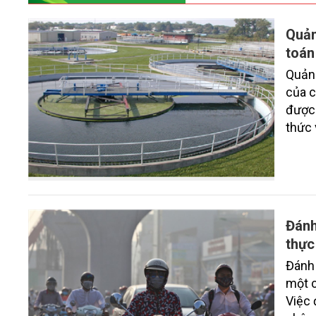
Quản
toán
Quản 
của c
được 
thức 
nước 
Đánh
thực
Đánh 
một c
Việc 