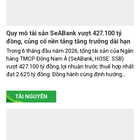
Quy mô tài sản SeABank vượt 427.100 tỷ
đồng, củng cố nền tảng tăng trưởng dài hạn
Trong 6 tháng đầu năm 2026, tổng tài sản của Ngân
hàng TMCP Đông Nam Á (SeABank, HOSE: SSB)
vượt 427.100 tỷ đồng, lợi nhuận trước thuế hợp nhất
đạt 2.625 tỷ đồng. Đồng hành cùng định hướng
giảm mặt bằng lãi suất để hỗ trợ nền kinh tế,
SeABank tiếp tục duy trì hoạt động hiệu quả, mở
TÀI NGUYÊN
rộng tín dụng, củng cố nguồn vốn và đảm bảo các
chỉ tiêu an toàn.