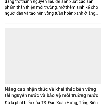
Mo cau xuất ngoại
Từng bị xem là phế phẩm, mo cau ở Quảng Ngãi
đang trở thành nguyên liệu để sản xuất các sản
phẩm thân thiện môi trường, mở thêm sinh kế cho
người dân và tạo nên vòng tuần hoàn xanh ở làng
quê. Trải qua chặng đường dài (từ 2020 đến nay),
chén, dĩa... từ mo cau đã được thị trường trong nước
và quốc tế đón nhận.