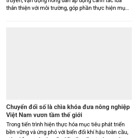
môi trường
Ngày 31/7, tại Thanh Hóa, Hội Nông dân tỉnh Thanh
Hóa tổ chức Hội thảo thực hiện Dự án "Tuyên
truyền, vận động nông dân áp dụng canh tác lúa
thân thiện với môi trường, góp phần thực hiện mục
tiêu phát thải ròng bằng 0 vào năm 2050". Chương
trình thu hút sự tham gia của đông đảo đại biểu đến
từ các cơ quan quản lý nhà nước, đơn vị nghiên cứu,
doanh nghiệp, hợp tác xã và nông dân đang trực
tiếp triển khai mô hình sản xuất lúa phát thải thấp.