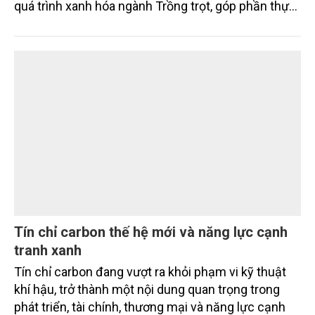
trường carbon nông nghiệp
Đề án “Sản xuất giảm phát thải lĩnh vực trồng trọt
giai đoạn 2025 - 2035, tầm nhìn đến năm 2050”
được kỳ vọng tạo bước chuyển quan trọng trong
quá trình xanh hóa ngành Trồng trọt, góp phần thực
hiện cam kết phát thải ròng bằng “0” của Việt Nam,
đồng thời mở ra cơ hội hình thành thị trường sản
phẩm phát thải thấp và tín chỉ carbon trong nông
nghiệp.
Tín chỉ carbon thế hệ mới và năng lực cạnh