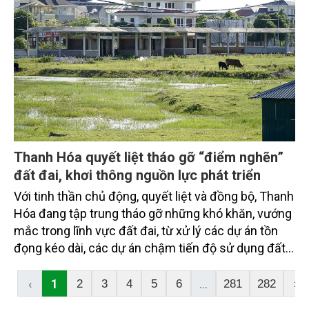
Thanh Hóa quyết liệt tháo gỡ “điểm nghẽn”
đất đai, khơi thông nguồn lực phát triển
Với tinh thần chủ động, quyết liệt và đồng bộ, Thanh
Hóa đang tập trung tháo gỡ những khó khăn, vướng
mắc trong lĩnh vực đất đai, từ xử lý các dự án tồn
đọng kéo dài, các dự án chậm tiến độ sử dụng đất,
đẩy nhanh xác định giá đất đến làm giàu, làm sạch
cơ sở dữ liệu đất đai. Những giải pháp này được kỳ
‹
1
...
2
3
4
5
6
281
282
›
vọng sẽ khơi thông nguồn lực, chống thất thoát,