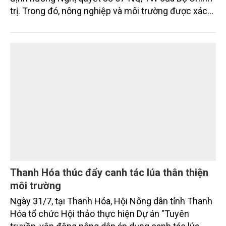
đổi số, đổi mới sáng tạo và phát triển xanh theo
định hướng Nghị quyết số 57-NQ/TW của Bộ Chính
trị. Trong đó, nông nghiệp và môi trường được xác
định là hai lĩnh vực trọng điểm chịu tác động sâu
sắc bởi các tiến bộ công nghệ và cam kết bền vững
toàn cầu, đặc biệt là mục tiêu đưa phát thải ròng
bằng 0 (Net-Zero) vào năm 2050.
Thanh Hóa thúc đẩy canh tác lúa thân thiện