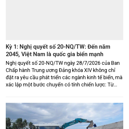
vững, trở thành động lực quan trọng thúc đẩy tăng
trưởng của tỉnh đến năm 2030, tầm nhìn đến năm
2045.
Kỳ 1: Nghị quyết số 20-NQ/TW: Đến năm
2045, Việt Nam là quốc gia biển mạnh
Nghị quyết số 20-NQ/TW ngày 28/7/2026 của Ban
Chấp hành Trung ương Đảng khóa XIV không chỉ
đặt ra yêu cầu phát triển các ngành kinh tế biển, mà
xác lập một bước chuyển có tính chiến lược: Từ
"khai thác biển" sang "quản trị biển hiện đại"; từ