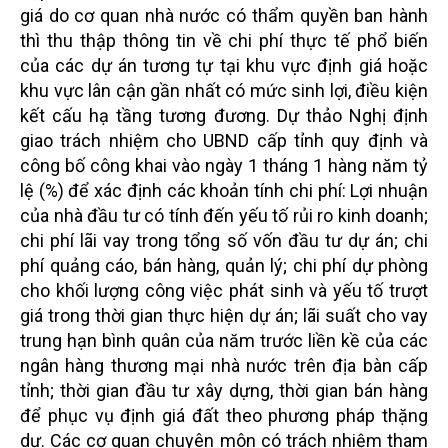
giá do cơ quan nhà nước có thẩm quyền ban hành
thì thu thập thông tin về chi phí thực tế phổ biến
của các dự án tương tự tại khu vực định giá hoặc
khu vực lân cận gần nhất có mức sinh lợi, điều kiện
kết cấu hạ tầng tương đương. D
ự thảo Nghị định
giao trách nhiệm cho UBND cấp tỉnh quy định và
công bố công khai vào ngày 1 tháng 1 hàng năm tỷ
lệ (%) để xác định các khoản tính chi phí: Lợi nhuận
của nhà đầu tư có tính đến yếu tố rủi ro kinh doanh;
chi phí lãi vay trong tổng số vốn đầu tư dự án; chi
phí quảng cáo, bán hàng, quản lý; chi phí dự phòng
cho khối lượng công việc phát sinh và yếu tố trượt
giá trong thời gian thực hiện dự án; lãi suất cho vay
trung hạn bình quân của năm trước liền kề của các
ngân hàng thương mại nhà nước trên địa bàn cấp
tỉnh; thời gian đầu tư xây dựng, thời gian bán hàng
để phục vụ định giá đất theo phương pháp thặng
dư. Các cơ quan chuyên môn có trách nhiệm tham