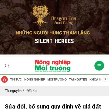
TIN TỨC
NÔNG NGHIỆP
MÔI TRƯỜNG
TÀI NGUYÊN
KHOA HỌC
Tài nguyên
Đất đai
Sửa đổi, bổ sung quy định về giá đất