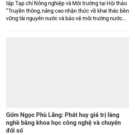
Nâng cao nhận thức về khai thác bền vững
tài nguyên nước và bảo vệ môi trường nước
Đó là phát biểu của TS. Đào Xuân Hưng, Tổng Biên
tập Tạp chí Nông nghiệp và Môi trường tại Hội thảo
“Truyền thông, nâng cao nhận thức về khai thác bền
vững tài nguyên nước và bảo vệ môi trường nước
xuyên biên giới” do Tạp chí Nông nghiệp và Môi
trường phối hợp với Sở Nông nghiệp và Môi trường
tỉnh Lai Châu tổ chức ngày 10/7/2026. Hội thảo thu
hút sự tham gia của hơn 100 đại biểu là lãnh đạo
các đơn vị thuộc Bộ Nông nghiệp và Môi trường,
chuyên gia, nhà khoa học, Sở Nông nghiệp và Môi
trường tỉnh Lai Châu và đại diện các cơ quan đơn vị
doanh nghiệp ở các tỉnh miền núi phía Bắc.