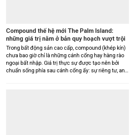
Compound thế hệ mới The Palm Island:
những giá trị nằm ở bản quy hoạch vượt trội
Trong bất động sản cao cấp, compound (khép kín)
chưa bao giờ chỉ là những cánh cổng hay hàng rào
ngoại bất nhập. Giá trị thực sự được tạo nên bởi
chuẩn sống phía sau cánh cổng ấy: sự riêng tư, an
ninh, cộng đồng cư dân tinh hoa và hệ tiện ích, dịch
vụ được thiết kế dành riêng cho họ.