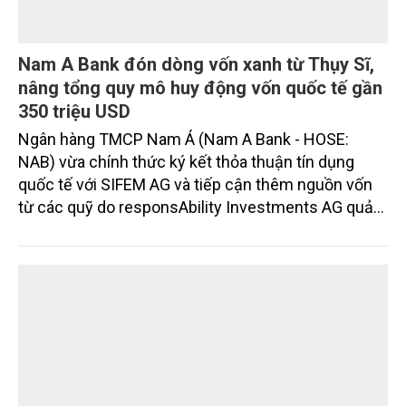
Nam A Bank đón dòng vốn xanh từ Thụy Sĩ,
nâng tổng quy mô huy động vốn quốc tế gần
350 triệu USD
Ngân hàng TMCP Nam Á (Nam A Bank - HOSE:
NAB) vừa chính thức ký kết thỏa thuận tín dụng
quốc tế với SIFEM AG và tiếp cận thêm nguồn vốn
từ các quỹ do responsAbility Investments AG quản
lý, nâng tổng quy mô dòng vốn mà ngân hàng này
thu hút thành công từ đầu năm đến nay lên gần 350
triệu USD.