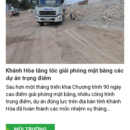
"phát triển kinh tế ven biển" sang "xây dựng quốc
gia biển mạnh". Trong bước chuyển ấy, ngành Nông
nghiệp và Môi trường giữ vai trò đặc biệt quan trọng,
từ hoàn thiện thể chế, quy hoạch không gian biển,
quản lý tài nguyên đến bảo vệ môi trường, phục hồi
hệ sinh thái và kiến tạo sinh kế bền vững cho người
dân ven biển, hải đảo.
Khánh Hòa tăng tốc giải phóng mặt bằng các
dự án trọng điểm
Sau hơn một tháng triển khai Chương trình 90 ngày
cao điểm giải phóng mặt bằng, nhiều công trình