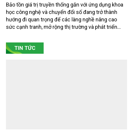
Gốm Ngọc Phù Lãng: Phát huy giá trị làng
nghề bằng khoa học công nghệ và chuyển
đổi số
Bảo tồn giá trị truyền thống gắn với ứng dụng khoa
học công nghệ và chuyển đổi số đang trở thành
hướng đi quan trọng để các làng nghề nâng cao
sức cạnh tranh, mở rộng thị trường và phát triển
bền vững. Tại làng gốm Phù Lãng, xã Phù Lãng, tỉnh
Bắc Ninh, nhiều nghệ nhân và cơ sở sản xuất đã
TIN TỨC
chủ động đổi mới tư duy, đầu tư công nghệ, xây
dựng thương hiệu trên nền tảng giá trị truyền thống.