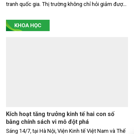
tranh xanh
Tín chỉ carbon đang vượt ra khỏi phạm vi kỹ thuật
khí hậu, trở thành một nội dung quan trọng trong
phát triển, tài chính, thương mại và năng lực cạnh
tranh quốc gia. Thị trường không chỉ hỏi giảm được
bao nhiêu tấn CO2 tương đương, mà còn hỏi giảm
bằng cách nào, ai xác nhận, có bền vững không, có
KHOA HỌC
công bằng không, có bị ghi nhận trùng lặp không và
có thực sự đóng góp cho chuyển đổi xanh hay
không. Đó là điểm cốt lõi của tín chỉ carbon thế hệ
mới.