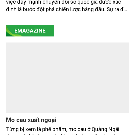
Chuyển đổi số là chìa khóa đưa nông nghiệp
Việt Nam vươn tầm thế giới
Trong tiến trình hiện thực hóa mục tiêu phát triển
bền vững và ứng phó với biến đổi khí hậu toàn cầu,
việc đẩy mạnh chuyển đổi số quốc gia được xác
định là bước đột phá chiến lược hàng đầu. Sự ra đời
của Nghị quyết số 57-NQ/TW đã trở thành động lực
mạnh mẽ, thúc đẩy quá trình cải cách toàn diện,
EMAGAZINE
minh bạch hóa chuỗi cung ứng và nâng cao hiệu
quả quản lý môi trường, đặc biệt trong hai lĩnh vực
then chốt là nông nghiệp và môi trường.