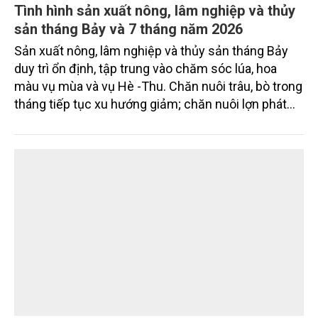
Tình hình sản xuất nông, lâm nghiệp và thủy
sản tháng Bảy và 7 tháng năm 2026
Sản xuất nông, lâm nghiệp và thủy sản tháng Bảy
duy trì ổn định, tập trung vào chăm sóc lúa, hoa
màu vụ mùa và vụ Hè -Thu. Chăn nuôi trâu, bò trong
tháng tiếp tục xu hướng giảm; chăn nuôi lợn phát
triển ổn định; chăn nuôi gia cầm duy trì đà tăng
trưởng khá. Diện tích rừng trồng mới và sản lượng
thủy sản đều tăng nhẹ.