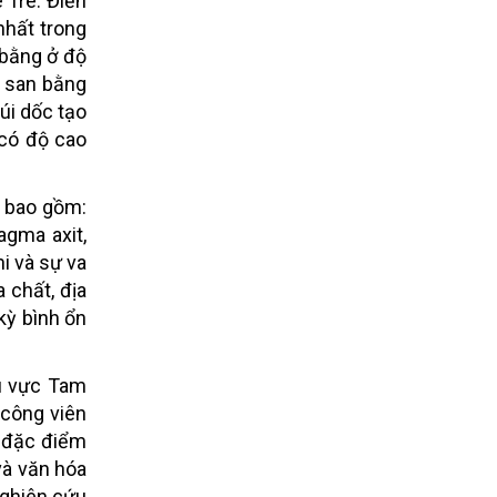
 Tre. Điển
nhất trong
 bằng ở độ
 san bằng
úi dốc tạo
 có độ cao
, bao gồm:
agma axit,
ni và sự va
 chất, địa
kỳ bình ổn
hu vực Tam
 công viên
, đặc điểm
và văn hóa
nghiên cứu