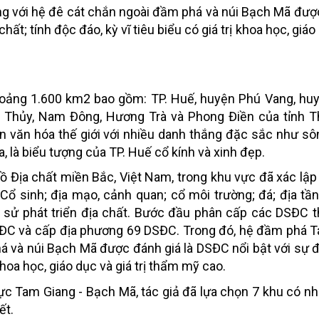
g với hệ đê cát chắn ngoài đầm phá và núi Bạch Mã đượ
chất; tính độc đáo, kỳ vĩ tiêu biểu có giá trị khoa học, giáo
hoảng 1.600 km2 bao gồm: TP. Huế, huyện Phú Vang, hu
 Thủy, Nam Đông, Hương Trà và Phong Điền của tỉnh T
n văn hóa thế giới với nhiều danh thắng đặc sắc như s
ca, là biểu tượng của TP. Huế cổ kính và xinh đẹp.
 Địa chất miền Bắc, Việt Nam, trong khu vực đã xác lậ
 Cổ sinh; địa mạo, cảnh quan; cổ môi trường; đá; địa tầ
ịch sử phát triển địa chất. Bước đầu phân cấp các DSĐC 
SĐC và cấp địa phương 69 DSĐC. Trong đó, hệ đầm phá 
á và núi Bạch Mã được đánh giá là DSĐC nổi bật với sự 
 khoa học, giáo dục và giá trị thẩm mỹ cao.
Tam Giang - Bạch Mã, tác giả đã lựa chọn 7 khu có nhữ
ết.