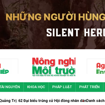
TÀI NGUYÊN
KHOA HỌC
PHÁP LUẬT
PHÁT TRIỂN
62 Đại biểu trúng cử Hội đồng nhân dân
Danh sách 58 người t