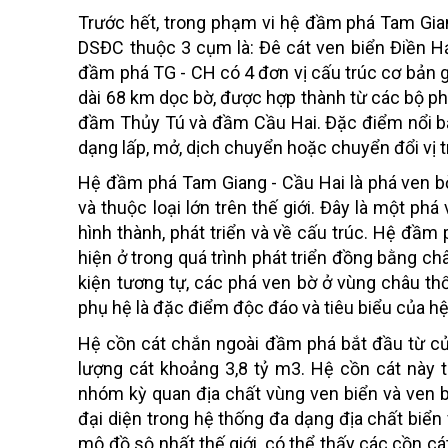
Trước hết, trong phạm vi hệ đầm phá Tam Gia
DSĐC thuộc 3 cụm là: Đê cát ven biển Điền Hả
đầm phá TG - CH có 4 đơn vị cấu trúc cơ bản 
dài 68 km dọc bờ, được hợp thành từ các bộ p
đầm Thủy Tú và đầm Cầu Hai. Đặc điểm nổi bậ
dạng lấp, mở, dịch chuyển hoặc chuyển đổi vị tr
Hệ đầm phá Tam Giang - Cầu Hai là phá ven b
và thuộc loại lớn trên thế giới. Đây là một phá
hình thành, phát triển và về cấu trúc. Hệ đầ
hiện ở trong quá trình phát triển đồng bằng c
kiện tương tự, các phá ven bờ ở vùng châu t
phụ hệ là đặc điểm độc đáo và tiêu biểu của h
Hệ cồn cát chắn ngoài đầm phá bắt đầu từ cử
lượng cát khoảng 3,8 tỷ m3. Hệ cồn cát này 
nhóm kỳ quan địa chất vùng ven biển và ven b
đại diện trong hệ thống đa dạng địa chất biển
mô đồ sộ nhất thế giới, có thể thấy các cồn cát