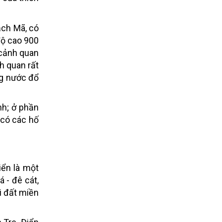
ạch Mã, có
độ cao 900
 cảnh quan
h quan rất
ng nước đổ
nh; ở phần
 có các hố
iển là một
 - đê cát,
i đất miền