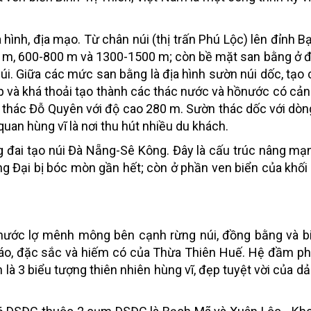
hình, địa mạo. Từ chân núi (thị trấn Phú Lộc) lên đỉnh B
 m, 600-800 m và 1300-1500 m; còn bề mặt san bằng ở 
úi. Giữa các mức san bằng là địa hình sườn núi dốc, tạo
ấp và khá thoải tạo thành các thác nước và hồnước có cản
 thác Đỗ Quyên với độ cao 280 m. Sườn thác dốc với dò
an hùng vĩ là nơi thu hút nhiều du khách.
g đai tạo núi Đà Nẵng-Sê Kông. Đây là cấu trúc nâng mạ
ng Đại bị bóc mòn gần hết; còn ở phần ven biển của khối
 nước lợ mênh mông bên cạnh rừng núi, đồng bằng và b
đáo, đặc sắc và hiếm có của Thừa Thiên Huế. Hệ đầm phá
là 3 biểu tượng thiên nhiên hùng vĩ, đẹp tuyệt vời của dả