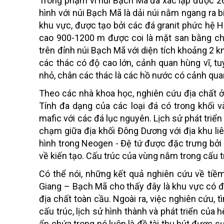
Trong phạm vi núi Bạch Mã đã xác lập được 2
hình với núi Bạch Mã là dải núi nằm ngang ra b
khu vực, được tạo bởi các đá granit phức hệ 
cao 900-1200 m được coi là mặt san bằng c
trên đỉnh núi Bạch Mã với diện tích khoảng 2 k
các thác có độ cao lớn, cảnh quan hùng vĩ, tu
nhỏ, chân các thác là các hồ nước có cảnh quan r
Theo các nhà khoa học, nghiên cứu địa chất ở
Tính đa dạng của các loại đá có trong khối v
mafic với các đá lục nguyên. Lịch sử phát triển
chạm giữa địa khối Đông Dương với địa khu liên
hình trong Neogen - Đệ tứ được đặc trưng bởi q
về kiến tạo. Cấu trúc của vùng nằm trong cấu 
Có thể nói, những kết quả nghiên cứu về ti
Giang – Bạch Mã cho thấy đây là khu vực có đ
địa chất toàn cầu. Ngoài ra, việc nghiên cứu, 
cấu trúc, lịch sử hình thành và phát triển của 
ẩn chứa trong nó luôn là đề tài thu hút được