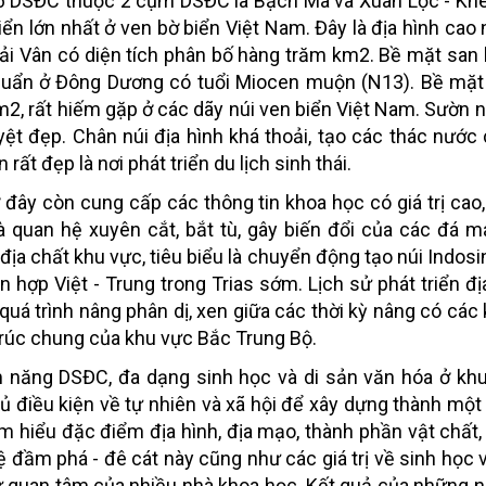
6 DSĐC thuộc 2 cụm DSĐC là Bạch Mã và Xuân Lộc - Khe
iển lớn nhất ở ven bờ biển Việt Nam. Đây là địa hình cao 
Hải Vân có diện tích phân bố hàng trăm km2. Bề mặt san
huẩn ở Đông Dương có tuổi Miocen muộn (N13). Bề mặt
m2, rất hiếm gặp ở các dãy núi ven biển Việt Nam. Sườn n
yệt đẹp. Chân núi địa hình khá thoải, tạo các thác nước
ất đẹp là nơi phát triển du lịch sinh thái.
 đây còn cung cấp các thông tin khoa học có giá trị cao
à quan hệ xuyên cắt, bắt tù, gây biến đổi của các đá m
 địa chất khu vực, tiêu biểu là chuyển động tạo núi Indosi
 hợp Việt - Trung trong Trias sớm. Lịch sử phát triển địa
uá trình nâng phân dị, xen giữa các thời kỳ nâng có các 
trúc chung của khu vực Bắc Trung Bộ.
ềm năng DSĐC, đa dạng sinh học và di sản văn hóa ở k
ủ điều kiện về tự nhiên và xã hội để xây dựng thành một
tìm hiểu đặc điểm địa hình, địa mạo, thành phần vật chất
hệ đầm phá - đê cát này cũng như các giá trị về sinh học 
 sự quan tâm của nhiều nhà khoa học. Kết quả của những 