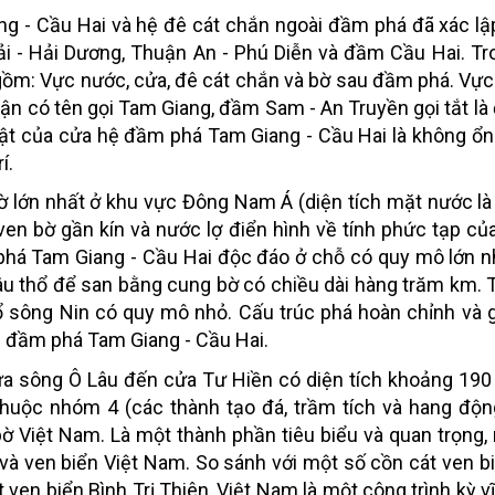
ng - Cầu Hai và hệ đê cát chắn ngoài đầm phá đã xác l
i - Hải Dương, Thuận An - Phú Diễn và đầm Cầu Hai. Tr
gồm: Vực nước, cửa, đê cát chắn và bờ sau đầm phá. Vự
hận có tên gọi Tam Giang, đầm Sam - An Truyền gọi tắt l
t của cửa hệ đầm phá Tam Giang - Cầu Hai là không ổn
í.
ờ lớn nhất ở khu vực Đông Nam Á (diện tích mặt nước l
 ven bờ gần kín và nước lợ điển hình về tính phức tạp của
m phá Tam Giang - Cầu Hai độc đáo ở chỗ có quy mô lớn 
hâu thổ để san bằng cung bờ có chiều dài hàng trăm km. 
hổ sông Nin có quy mô nhỏ. Cấu trúc phá hoàn chỉnh và
ệ đầm phá Tam Giang - Cầu Hai.
a sông Ô Lâu đến cửa Tư Hiền có diện tích khoảng 190
thuộc nhóm 4 (các thành tạo đá, trầm tích và hang độn
ờ Việt Nam. Là một thành phần tiêu biểu và quan trọng,
 và ven biển Việt Nam. So sánh với một số cồn cát ven b
 ven biển Bình Trị Thiên, Việt Nam là một công trình kỳ v