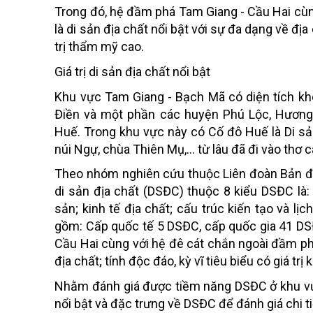
Trong đó, hệ đầm phá Tam Giang - Cầu Hai cùn
là di sản địa chất nổi bật với sự đa dạng về địa 
trị thẩm mỹ cao.
Giá trị di sản địa chất nổi bật
Khu vực Tam Giang - Bạch Mã có diện tích k
Điền và một phần các huyện Phú Lộc, Hương
Huế. Trong khu vực này có Cố đô Huế là Di sả
núi Ngự, chùa Thiên Mụ,... từ lâu đã đi vào thơ 
Theo nhóm nghiên cứu thuộc Liên đoàn Bản đồ
di sản địa chất (DSĐC) thuộc 8 kiểu DSĐC là:
sản; kinh tế địa chất; cấu trúc kiến tạo và l
gồm: Cấp quốc tế 5 DSĐC, cấp quốc gia 41 D
Cầu Hai cùng với hệ đê cát chắn ngoài đầm ph
địa chất; tính độc đáo, kỳ vĩ tiêu biểu có giá trị
Nhằm đánh giá được tiềm năng DSĐC ở khu vực 
nổi bật và đặc trưng về DSĐC để đánh giá chi ti