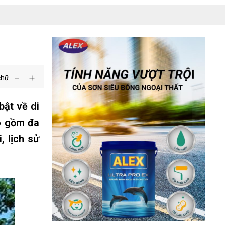
chữ
bật về di
ao gồm đa
, lịch sử