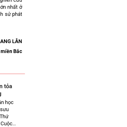
lớn nhất ở
ch sử phát
UANG LÂN
t miền Bắc
n tỏa
g
ăn học
 sưu
 Thứ
i Cuộc