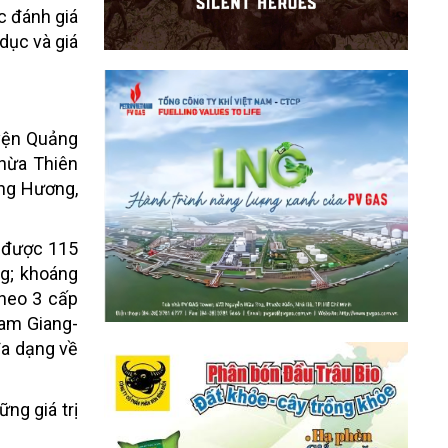
c đánh giá
 dục và giá
yện Quảng
hừa Thiên
ông Hương,
p được 115
ng; khoáng
theo 3 cấp
Tam Giang-
đa dạng về
ng giá trị