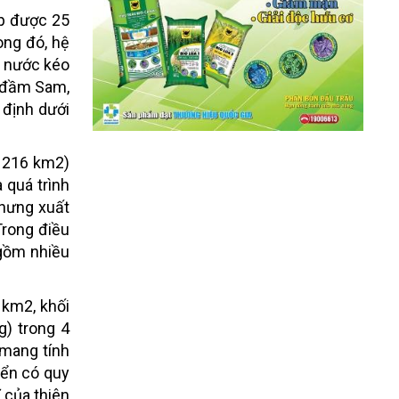
ập được 25
ong đó, hệ
c nước kéo
à đầm Sam,
 định dưới
à 216 km2)
 quá trình
nhưng xuất
Trong điều
 gồm nhiều
 km2, khối
g) trong 4
 mang tính
iển có quy
ĩ của thiên