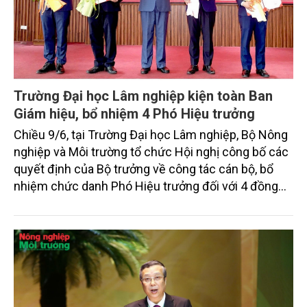
Trường Đại học Lâm nghiệp kiện toàn Ban
Giám hiệu, bổ nhiệm 4 Phó Hiệu trưởng
Chiều 9/6, tại Trường Đại học Lâm nghiệp, Bộ Nông
nghiệp và Môi trường tổ chức Hội nghị công bố các
quyết định của Bộ trưởng về công tác cán bộ, bổ
nhiệm chức danh Phó Hiệu trưởng đối với 4 đồng
chí lãnh đạo Nhà trường. Đây là dấu mốc quan trọng
trong quá trình kiện toàn bộ máy quản lý, bảo đảm
sự ổn định, kế thừa và phát triển của một trong
những cơ sở đào tạo đầu ngành về lâm nghiệp, tài
nguyên và môi trường của cả nước.