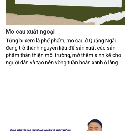
Mo cau xuất ngoại
Từng bị xem là phế phẩm, mo cau ở Quảng Ngãi
đang trở thành nguyên liệu để sản xuất các sản
phẩm thân thiện môi trường, mở thêm sinh kế cho
người dân và tạo nên vòng tuần hoàn xanh ở làng
quê. Trải qua chặng đường dài (từ 2020 đến nay),
chén, dĩa... từ mo cau đã được thị trường trong nước
và quốc tế đón nhận.