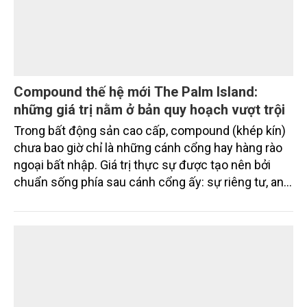
Compound thế hệ mới The Palm Island:
những giá trị nằm ở bản quy hoạch vượt trội
Trong bất động sản cao cấp, compound (khép kín)
chưa bao giờ chỉ là những cánh cổng hay hàng rào
ngoại bất nhập. Giá trị thực sự được tạo nên bởi
chuẩn sống phía sau cánh cổng ấy: sự riêng tư, an
ninh, cộng đồng cư dân tinh hoa và hệ tiện ích, dịch
vụ được thiết kế dành riêng cho họ.