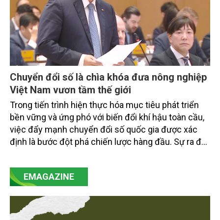
Chuyển đổi số là chìa khóa đưa nông nghiệp
Việt Nam vươn tầm thế giới
Trong tiến trình hiện thực hóa mục tiêu phát triển
bền vững và ứng phó với biến đổi khí hậu toàn cầu,
việc đẩy mạnh chuyển đổi số quốc gia được xác
định là bước đột phá chiến lược hàng đầu. Sự ra đời
của Nghị quyết số 57-NQ/TW đã trở thành động lực
mạnh mẽ, thúc đẩy quá trình cải cách toàn diện,
EMAGAZINE
minh bạch hóa chuỗi cung ứng và nâng cao hiệu
quả quản lý môi trường, đặc biệt trong hai lĩnh vực
then chốt là nông nghiệp và môi trường.