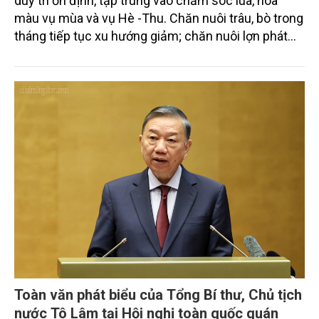
Sản xuất nông, lâm nghiệp và thủy sản tháng Bảy
duy trì ổn định, tập trung vào chăm sóc lúa, hoa
màu vụ mùa và vụ Hè -Thu. Chăn nuôi trâu, bò trong
tháng tiếp tục xu hướng giảm; chăn nuôi lợn phát
triển ổn định; chăn nuôi gia cầm duy trì đà tăng
trưởng khá. Diện tích rừng trồng mới và sản lượng
thủy sản đều tăng nhẹ.