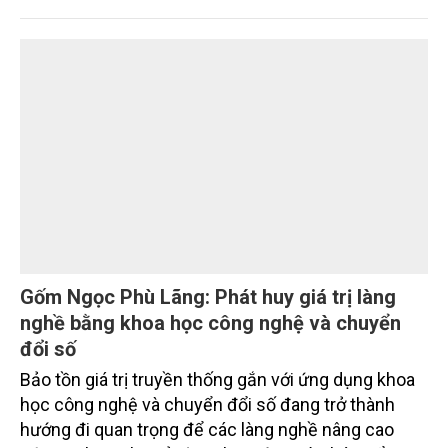
xuyên biên giới” do Tạp chí Nông nghiệp và Môi
trường phối hợp với Sở Nông nghiệp và Môi trường
tỉnh Lai Châu tổ chức ngày 10/7/2026. Hội thảo thu
hút sự tham gia của hơn 100 đại biểu là lãnh đạo
các đơn vị thuộc Bộ Nông nghiệp và Môi trường,
chuyên gia, nhà khoa học, Sở Nông nghiệp và Môi
trường tỉnh Lai Châu và đại diện các cơ quan đơn vị
doanh nghiệp ở các tỉnh miền núi phía Bắc.
Gốm Ngọc Phù Lãng: Phát huy giá trị làng
nghề bằng khoa học công nghệ và chuyển
đổi số
Bảo tồn giá trị truyền thống gắn với ứng dụng khoa
học công nghệ và chuyển đổi số đang trở thành