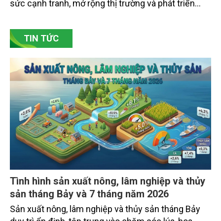
hướng đi quan trọng để các làng nghề nâng cao
sức cạnh tranh, mở rộng thị trường và phát triển
bền vững. Tại làng gốm Phù Lãng, xã Phù Lãng, tỉnh
Bắc Ninh, nhiều nghệ nhân và cơ sở sản xuất đã
TIN TỨC
chủ động đổi mới tư duy, đầu tư công nghệ, xây
dựng thương hiệu trên nền tảng giá trị truyền thống.
Tình hình sản xuất nông, lâm nghiệp và thủy
sản tháng Bảy và 7 tháng năm 2026