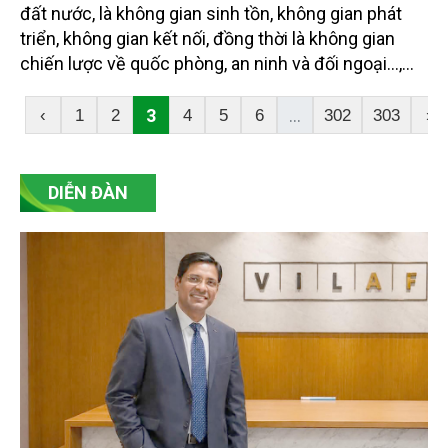
đất nước, là không gian sinh tồn, không gian phát
triển, không gian kết nối, đồng thời là không gian
chiến lược về quốc phòng, an ninh và đối ngoại…,
Thứ trưởng Bộ Nông nghiệp và Môi trường Đặng
Ngọc Điệp khẳng định.
3
...
‹
1
2
4
5
6
302
303
›
DIỄN ĐÀN