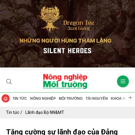
TIN TỨC
NÔNG NGHIỆP
MÔI TRƯỜNG
TÀI NGUYÊN
KHOA HỌC
Tin tức
Lãnh đạo Bộ NN&MT
Tăng cường sự lãnh đạo của Đảng