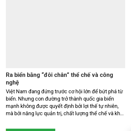
Khánh Hòa: Giải phóng mặt bằng đường sắt
tốc độ cao gắn với bài toán đất rừng, đất lúa
và sinh kế người dân
Tỉnh Khánh Hòa đặt mục tiêu cơ bản hoàn thành
giải phóng mặt bằng tuyến chính dự án tuyến
đường sắt tốc độ cao Bắc – Nam qua địa phận tỉnh
trước quý IV/2028, với một nguyên tắc xuyên suốt:
người dân phải có nơi ở mới trước khi bị thu hồi đất.