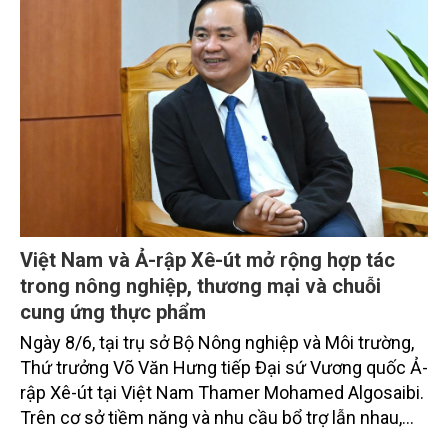
nghệ và giá trị gia tăng; từ khai thác tài nguyên sang
phát triển xanh, tuần hoàn và bền vững. Trung tâm
của quá trình chuyển đổi này chính là người nông
dân”.
Việt Nam và Ả-rập Xê-út mở rộng hợp tác
trong nông nghiệp, thương mại và chuỗi
cung ứng thực phẩm
Ngày 8/6, tại trụ sở Bộ Nông nghiệp và Môi trường,
Thứ trưởng Võ Văn Hưng tiếp Đại sứ Vương quốc Ả-
rập Xê-út tại Việt Nam Thamer Mohamed Algosaibi.
Trên cơ sở tiềm năng và nhu cầu bổ trợ lẫn nhau,
Thứ trưởng bày tỏ tin tưởng Việt Nam và Ả-rập Xê-