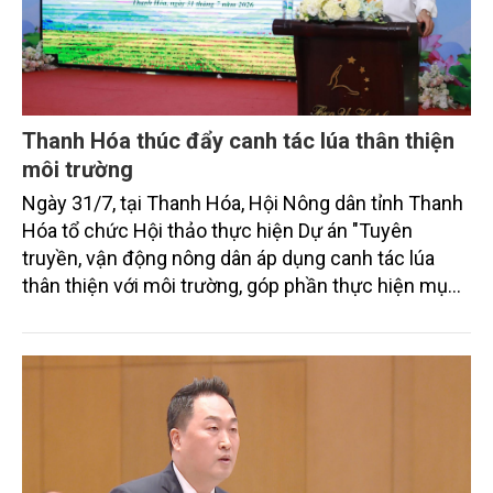
Thanh Hóa thúc đẩy canh tác lúa thân thiện
môi trường
Ngày 31/7, tại Thanh Hóa, Hội Nông dân tỉnh Thanh
Hóa tổ chức Hội thảo thực hiện Dự án "Tuyên
truyền, vận động nông dân áp dụng canh tác lúa
thân thiện với môi trường, góp phần thực hiện mục
tiêu phát thải ròng bằng 0 vào năm 2050". Chương
trình thu hút sự tham gia của đông đảo đại biểu đến
từ các cơ quan quản lý nhà nước, đơn vị nghiên cứu,
doanh nghiệp, hợp tác xã và nông dân đang trực
tiếp triển khai mô hình sản xuất lúa phát thải thấp.