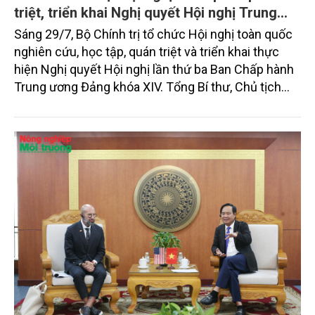
Toàn văn phát biểu của Tổng Bí thư, Chủ tịch
nước Tô Lâm tại Hội nghị toàn quốc quán
triệt, triển khai Nghị quyết Hội nghị Trung
ương 3, khóa XIV
Sáng 29/7, Bộ Chính trị tổ chức Hội nghị toàn quốc
nghiên cứu, học tập, quán triệt và triển khai thực
hiện Nghị quyết Hội nghị lần thứ ba Ban Chấp hành
Trung ương Đảng khóa XIV. Tổng Bí thư, Chủ tịch
nước Tô Lâm đã có bài phát biểu chỉ đạo quan
trọng. Tạp chí Nông nghiệp và Môi trường trân trọng
giới thiệu toàn văn bài phát biểu của đồng chí Tổng
Bí thư, Chủ tịch nước.