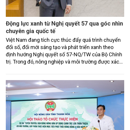
Động lực xanh từ Nghị quyết 57 qua góc nhìn
chuyên gia quốc tế
Việt Nam đang tích cực thúc đẩy quá trình chuyển
đổi số, đổi mới sáng tạo và phát triển xanh theo
định hướng Nghị quyết số 57-NQ/TW của Bộ Chính
trị. Trong đó, nông nghiệp và môi trường được xác
định là hai lĩnh vực trọng điểm chịu tác động sâu
sắc bởi các tiến bộ công nghệ và cam kết bền vững
toàn cầu, đặc biệt là mục tiêu đưa phát thải ròng
bằng 0 (Net-Zero) vào năm 2050.