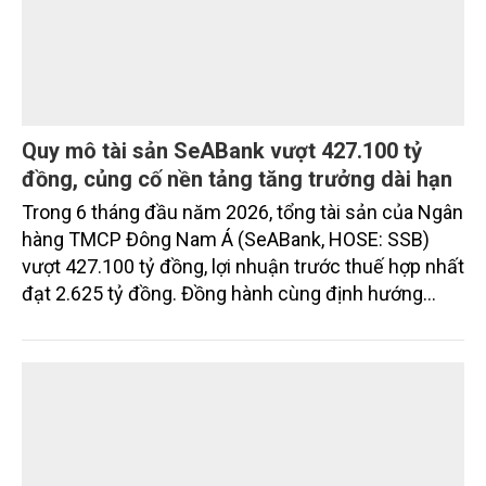
Quy mô tài sản SeABank vượt 427.100 tỷ
đồng, củng cố nền tảng tăng trưởng dài hạn
Trong 6 tháng đầu năm 2026, tổng tài sản của Ngân
hàng TMCP Đông Nam Á (SeABank, HOSE: SSB)
vượt 427.100 tỷ đồng, lợi nhuận trước thuế hợp nhất
đạt 2.625 tỷ đồng. Đồng hành cùng định hướng
giảm mặt bằng lãi suất để hỗ trợ nền kinh tế,
SeABank tiếp tục duy trì hoạt động hiệu quả, mở
rộng tín dụng, củng cố nguồn vốn và đảm bảo các
chỉ tiêu an toàn.