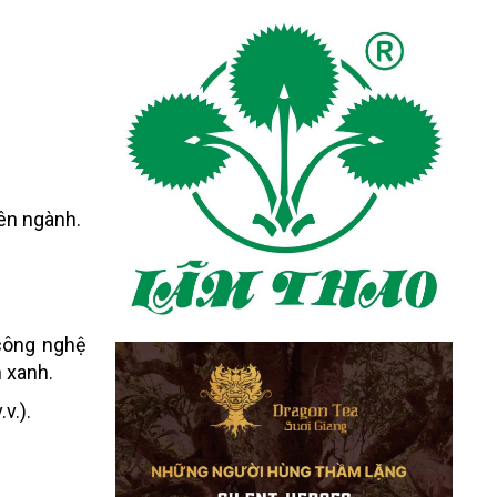
ên ngành.
 công nghệ
h xanh.
v.).