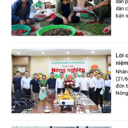
dân p
dân c
bản s
dựng
Lời 
niệm
Nhân
(21/6
đón t
Nông 
nghiệ
Ban L
lao đ