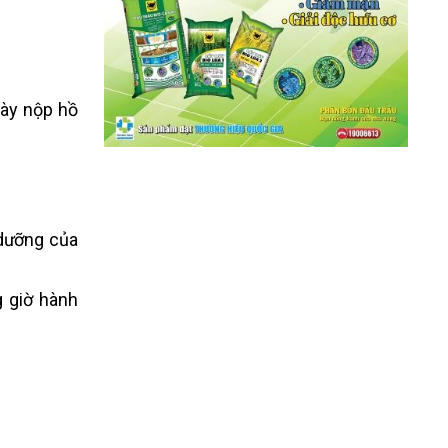
gày nộp hồ
 dưỡng của
 giờ hành