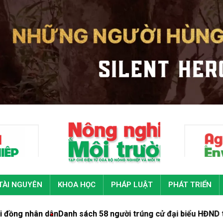
TÀI NGUYÊN
KHOA HỌC
PHÁP LUẬT
PHÁT TRIỂN
n dân
Danh sách 58 người trúng cử đại biểu HĐND tỉnh Hà Tĩn