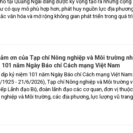
hố tại Quảng Ngãi đang được kỳ vọng tạo ra những cộng
ư có quy mô phù hợp hơn, phát huy nguồn lực địa phương,
ắc văn hóa và mở rộng không gian phát triển trong quá tr
 nông thôn mới.
cảm ơn của Tạp chí Nông nghiệp và Môi trường nh
 101 năm Ngày Báo chí Cách mạng Việt Nam
 dịp kỷ niệm 101 năm Ngày Báo chí Cách mạng Việt Nam
/1925 - 21/6/2026), Tạp chí Nông nghiệp và Môi trường v
iếp Lãnh đạo Bộ, đoàn lãnh đạo các cơ quan, đơn vị thuộ
nghiệp và Môi trường, các địa phương, lực lượng vũ trang
p và đối tác đến thăm, gửi những lời chúc mừng tốt đẹp n
ãnh đạo cùng tập thể cán bộ, phóng viên, biên tập viên v
ộng Tạp chí Nông nghiệp và Môi trường.