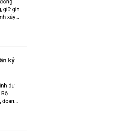
 đồng
 giữ gìn
ình xây
ân kỷ
inh dự
c Bộ
, doanh
hất tới
à người