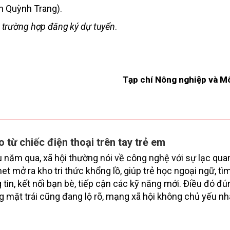
n Quỳnh Trang).
ác trường hợp đăng ký dự tuyển
.
Tạp chí Nông nghiệp và M
lo từ chiếc điện thoại trên tay trẻ em
 năm qua, xã hội thường nói về công nghệ với sự lạc qua
net mở ra kho tri thức khổng lồ, giúp trẻ học ngoại ngữ, t
 tin, kết nối bạn bè, tiếp cận các kỹ năng mới. Điều đó đú
 mặt trái cũng đang lộ rõ, mạng xã hội không chủ yếu n
rẻ em mà được thiết kế để giữ chân người dùng càng lâu