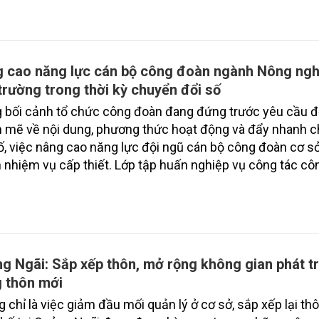
 cao năng lực cán bộ công đoàn ngành Nông ngh
trường trong thời kỳ chuyển đổi số
 bối cảnh tổ chức công đoàn đang đứng trước yêu cầu đ
 mẽ về nội dung, phương thức hoạt động và đẩy nhanh 
ố, việc nâng cao năng lực đội ngũ cán bộ công đoàn cơ sở
 nhiệm vụ cấp thiết. Lớp tập huấn nghiệp vụ công tác c
vực phía Bắc năm 2026 do Công đoàn Nông nghiệp và Môi
Nam tổ chức đã góp phần trang bị kiến thức, kỹ năng và 
cụ mới để cán bộ công đoàn thực hiện tốt hơn vai trò đại 
lo và bảo vệ quyền lợi người lao động.
g Ngãi: Sắp xếp thôn, mở rộng không gian phát tr
 thôn mới
 chỉ là việc giảm đầu mối quản lý ở cơ sở, sắp xếp lại thô