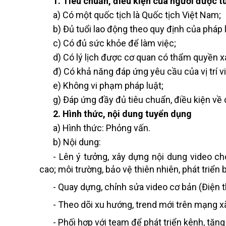
1. Tiêu chuẩn, điều kiện của người được 
a) Có một quốc tịch là Quốc tịch Việt Nam;
b) Đủ tuổi lao động theo quy định của pháp 
c) Có đủ sức khỏe để làm việc;
d) Có lý lịch được cơ quan có thẩm quyền x
đ) Có khả năng đáp ứng yêu cầu của vị trí v
e) Không vi phạm pháp luật;
g) Đáp ứng đầy đủ tiêu chuẩn, điều kiện về
2. Hình thức, nội dung tuyển dụng
a) Hình thức: Phỏng vấn.
b) Nội dung:
- Lên ý tưởng, xây dựng nội dung video 
cao; môi trường, bảo vệ thiên nhiên, phát triể
- Quay dựng, chỉnh sửa video cơ bản (Điện t
- Theo dõi xu hướng, trend mới trên mạng xã
- Phối hợp với team để phát triển kênh, tăng