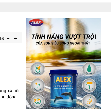
chữ
ạng xã hội
ng động -