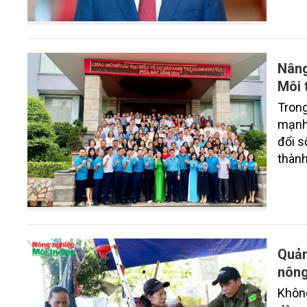
Nâng
Môi 
Trong
mạnh
đổi s
thành
khu 
Việt 
công 
chăm 
Quản
nông
Không