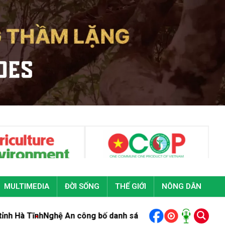
MULTIMEDIA
ĐỜI SỐNG
THẾ GIỚI
NÔNG DÂN
h
Nghệ An công bố danh sách 85 đại biểu trúng cử HĐND tỉnh