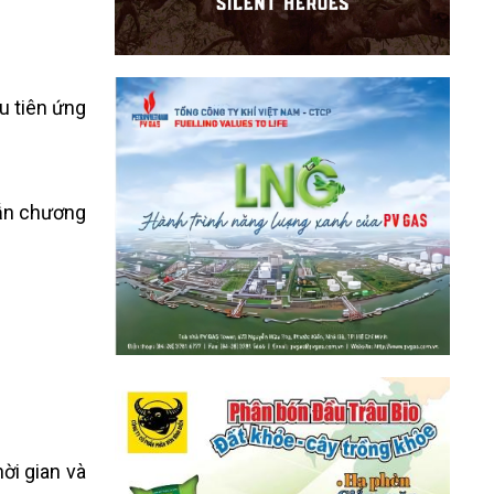
u tiên ứng
dẫn chương
ời gian và