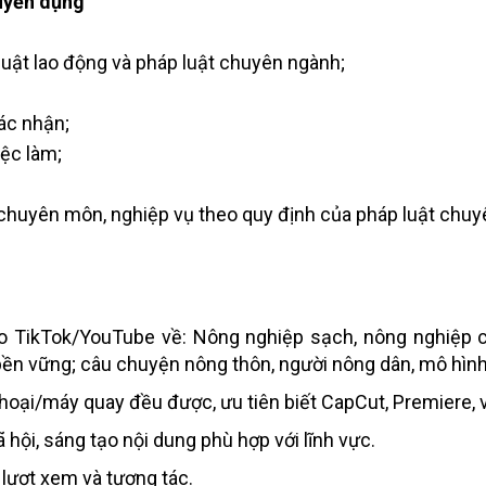
tuyển dụng
luật lao động và pháp luật chuyên ngành;
ác nhận;
iệc làm;
 chuyên môn, nghiệp vụ theo quy định của pháp luật chuy
cho TikTok/YouTube về: Nông nghiệp sạch, nông nghiệp
n bền vững; câu chuyện nông thôn, người nông dân, mô hìn
hoại/máy quay đều được, ưu tiên biết CapCut, Premiere, v.
 hội, sáng tạo nội dung phù hợp với lĩnh vực.
 lượt xem và tương tác.