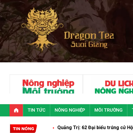
TIN TỨC
NÔNG NGHIỆP
MÔI TRƯỜNG
Quảng Trị: 62 Đại biểu trúng cử Hội đồng nhâ