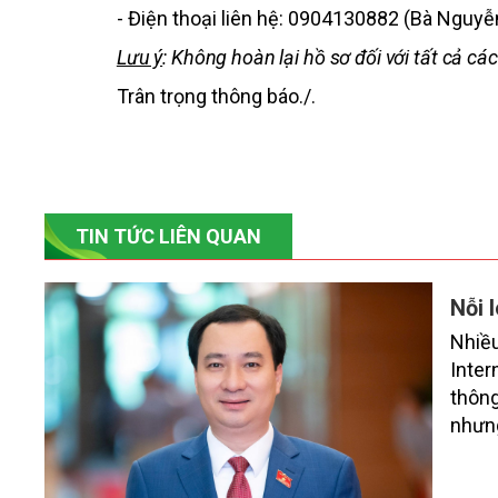
- Điện thoại liên hệ: 0904130882 (Bà Nguyễ
Lưu ý
: Không hoàn lại hồ sơ đối với tất cả c
Trân trọng thông báo./.
TIN TỨC LIÊN QUAN
Nỗi 
Nhiều
Inter
thông
nhưng
dục t
tốt.