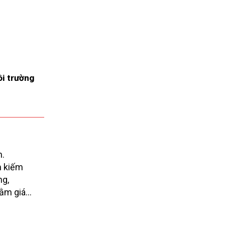
ôi trường
n.
ìm kiếm
ng,
hằm giáo
 càng