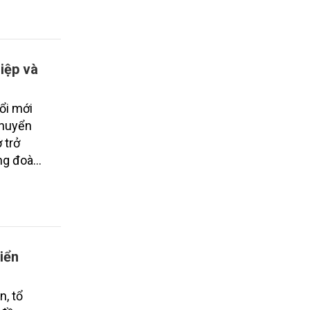
iệp và
ổi mới
chuyển
 trở
ông đoàn
 trường
những
diện,
iển
n, tổ