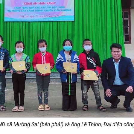
ND xã Mường Sai (bên phải) và ông Lê Thinh, Đại diện côn