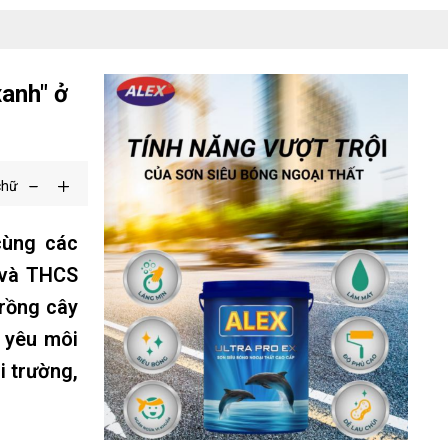
anh" ở
chữ
cùng các
 và THCS
trồng cây
, yêu môi
i trường,