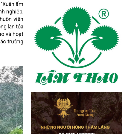
t "Xuân ấm
nh nghiệp,
huôn viên
ng lan tỏa
ao và hoạt
các trường