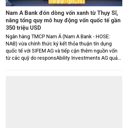
Nam A Bank đón dòng vốn xanh từ Thụy Sĩ,
nâng tổng quy mô huy động vốn quốc tế gần
350 triệu USD
Ngân hàng TMCP Nam Á (Nam A Bank - HOSE:
NAB) vừa chính thức ký kết thỏa thuận tín dụng
quốc tế với SIFEM AG và tiếp cận thêm nguồn vốn
từ các quỹ do responsAbility Investments AG quản
lý, nâng tổng quy mô dòng vốn mà ngân hàng này
thu hút thành công từ đầu năm đến nay lên gần 350
triệu USD.