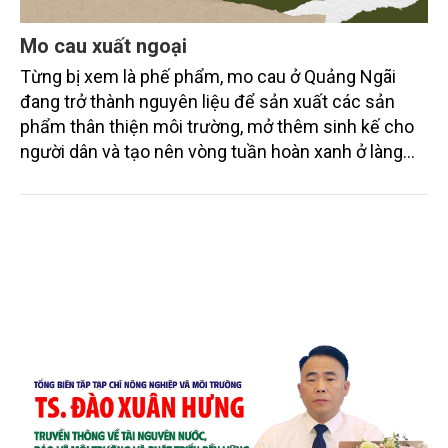
Mo cau xuất ngoại
Từng bị xem là phế phẩm, mo cau ở Quảng Ngãi
đang trở thành nguyên liệu để sản xuất các sản
phẩm thân thiện môi trường, mở thêm sinh kế cho
người dân và tạo nên vòng tuần hoàn xanh ở làng
quê. Trải qua chặng đường dài (từ 2020 đến nay),
chén, dĩa... từ mo cau đã được thị trường trong nước
và quốc tế đón nhận.