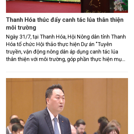
Thanh Hóa thúc đẩy canh tác lúa thân thiện
môi trường
Ngày 31/7, tại Thanh Hóa, Hội Nông dân tỉnh Thanh
Hóa tổ chức Hội thảo thực hiện Dự án "Tuyên
truyền, vận động nông dân áp dụng canh tác lúa
thân thiện với môi trường, góp phần thực hiện mục
tiêu phát thải ròng bằng 0 vào năm 2050". Chương
trình thu hút sự tham gia của đông đảo đại biểu đến
từ các cơ quan quản lý nhà nước, đơn vị nghiên cứu,
doanh nghiệp, hợp tác xã và nông dân đang trực
tiếp triển khai mô hình sản xuất lúa phát thải thấp.