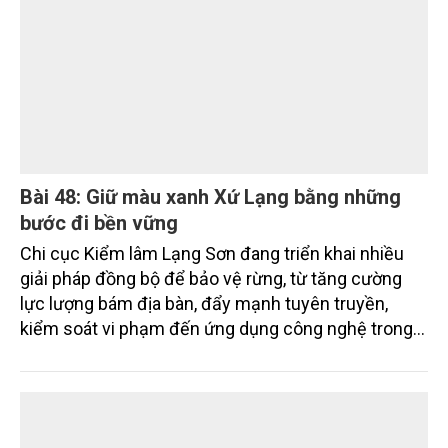
thu gom, phân loại và xử lý cơ bản được thực hiện
đúng quy định, nhưng việc thiếu các cơ sở xử lý đạt
chuẩn tại địa phương và khu vực Đồng bằng sông
Cửu Long (ĐBSCL) đang đặt ra nhiều thách thức đối
với mục tiêu phát triển công nghiệp xanh, bền vững.
Những chỉ đạo mới của lãnh đạo thành phố được kỳ
vọng sẽ góp phần tháo gỡ điểm nghẽn này, hướng
tới xây dựng các KCN sạch, sinh thái trong giai
đoạn tới.
Bài 48: Giữ màu xanh Xứ Lạng bằng những
bước đi bền vững
Chi cục Kiểm lâm Lạng Sơn đang triển khai nhiều
giải pháp đồng bộ để bảo vệ rừng, từ tăng cường
lực lượng bám địa bàn, đẩy mạnh tuyên truyền,