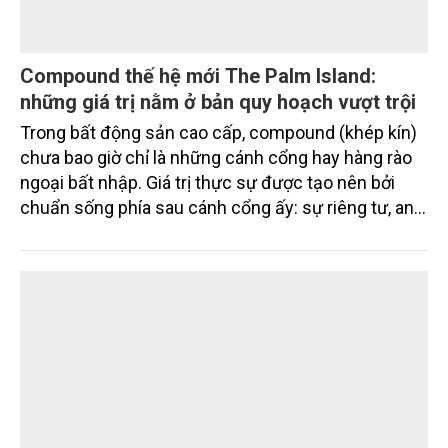
Compound thế hệ mới The Palm Island:
những giá trị nằm ở bản quy hoạch vượt trội
Trong bất động sản cao cấp, compound (khép kín)
chưa bao giờ chỉ là những cánh cổng hay hàng rào
ngoại bất nhập. Giá trị thực sự được tạo nên bởi
chuẩn sống phía sau cánh cổng ấy: sự riêng tư, an
ninh, cộng đồng cư dân tinh hoa và hệ tiện ích, dịch
vụ được thiết kế dành riêng cho họ.