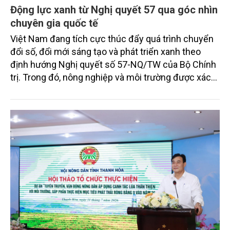
Động lực xanh từ Nghị quyết 57 qua góc nhìn
chuyên gia quốc tế
Việt Nam đang tích cực thúc đẩy quá trình chuyển
đổi số, đổi mới sáng tạo và phát triển xanh theo
định hướng Nghị quyết số 57-NQ/TW của Bộ Chính
trị. Trong đó, nông nghiệp và môi trường được xác
định là hai lĩnh vực trọng điểm chịu tác động sâu
sắc bởi các tiến bộ công nghệ và cam kết bền vững
toàn cầu, đặc biệt là mục tiêu đưa phát thải ròng
bằng 0 (Net-Zero) vào năm 2050.