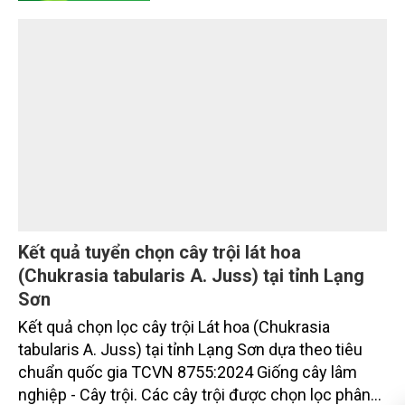
giai đoạn 2025 - 2035, tầm nhìn đến năm 2050”
được kỳ vọng tạo bước chuyển quan trọng trong
quá trình xanh hóa ngành Trồng trọt, góp phần thực
hiện cam kết phát thải ròng bằng “0” của Việt Nam,
đồng thời mở ra cơ hội hình thành thị trường sản
KHOA HỌC
phẩm phát thải thấp và tín chỉ carbon trong nông
nghiệp.
Kết quả tuyển chọn cây trội lát hoa