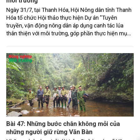
môi trường
Ngày 31/7, tại Thanh Hóa, Hội Nông dân tỉnh Thanh
Hóa tổ chức Hội thảo thực hiện Dự án "Tuyên
truyền, vận động nông dân áp dụng canh tác lúa
thân thiện với môi trường, góp phần thực hiện mục
tiêu phát thải ròng bằng 0 vào năm 2050". Chương
trình thu hút sự tham gia của đông đảo đại biểu đến
từ các cơ quan quản lý nhà nước, đơn vị nghiên cứu,
doanh nghiệp, hợp tác xã và nông dân đang trực
tiếp triển khai mô hình sản xuất lúa phát thải thấp.
Bài 47: Những bước chân không mỏi của
những người giữ rừng Văn Bàn