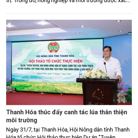
trị. Trong đó, nông nghiệp và môi trường được xác
định là hai lĩnh vực trọng điểm chịu tác động sâu
sắc bởi các tiến bộ công nghệ và cam kết bền vững
toàn cầu, đặc biệt là mục tiêu đưa phát thải ròng
bằng 0 (Net-Zero) vào năm 2050.
Thanh Hóa thúc đẩy canh tác lúa thân thiện
môi trường
Ngày 31/7, tại Thanh Hóa, Hội Nông dân tỉnh Thanh
Hóa tổ chức Hội thảo thực hiện Dự án "Tuyên