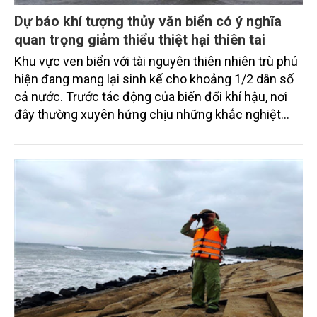
Dự báo khí tượng thủy văn biển có ý nghĩa
quan trọng giảm thiểu thiệt hại thiên tai
Khu vực ven biển với tài nguyên thiên nhiên trù phú
hiện đang mang lại sinh kế cho khoảng 1/2 dân số
cả nước. Trước tác động của biến đổi khí hậu, nơi
đây thường xuyên hứng chịu những khắc nghiệt
của thiên tai cực đoan, như: Bão, nước biển dâng,
triều cường, sóng lớn và xâm nhập mặn và ngày
càng có tính phức tạp và dị thường.