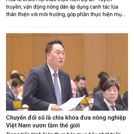
truyền, vận động nông dân áp dụng canh tác lúa
thân thiện với môi trường, góp phần thực hiện mục
tiêu phát thải ròng bằng 0 vào năm 2050". Chương
trình thu hút sự tham gia của đông đảo đại biểu đến
từ các cơ quan quản lý nhà nước, đơn vị nghiên cứu,
doanh nghiệp, hợp tác xã và nông dân đang trực
tiếp triển khai mô hình sản xuất lúa phát thải thấp.
Chuyển đổi số là chìa khóa đưa nông nghiệp
Việt Nam vươn tầm thế giới