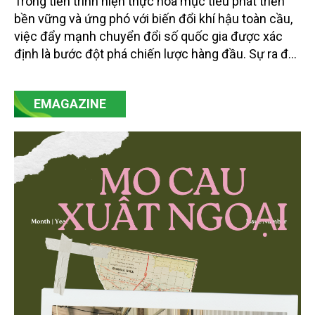
Trong tiến trình hiện thực hóa mục tiêu phát triển
bền vững và ứng phó với biến đổi khí hậu toàn cầu,
việc đẩy mạnh chuyển đổi số quốc gia được xác
định là bước đột phá chiến lược hàng đầu. Sự ra đời
của Nghị quyết số 57-NQ/TW đã trở thành động lực
mạnh mẽ, thúc đẩy quá trình cải cách toàn diện,
EMAGAZINE
minh bạch hóa chuỗi cung ứng và nâng cao hiệu
quả quản lý môi trường, đặc biệt trong hai lĩnh vực
then chốt là nông nghiệp và môi trường.