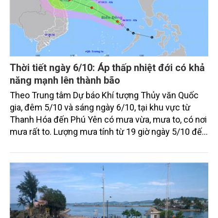
Thời tiết ngày 6/10: Áp thấp nhiệt đới có khả
năng mạnh lên thành bão
Theo Trung tâm Dự báo Khí tượng Thủy văn Quốc
gia, đêm 5/10 và sáng ngày 6/10, tại khu vực từ
Thanh Hóa đến Phú Yên có mưa vừa, mưa to, có nơi
mưa rất to. Lượng mưa tính từ 19 giờ ngày 5/10 đến
3 giờ ngày 6/10) như: Hưng Phú (Nghệ An) 91,4mm,
Nhơn Hưng (Bình Định) 62,4mm, Hòa Mỹ Tây (Phú
Yên) 54,2mm, Tam Lãnh (Quảng Nam) 51,6mm.