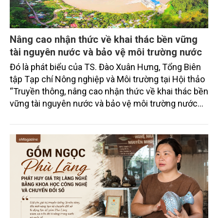
Nâng cao nhận thức về khai thác bền vững
tài nguyên nước và bảo vệ môi trường nước
Đó là phát biểu của TS. Đào Xuân Hưng, Tổng Biên
tập Tạp chí Nông nghiệp và Môi trường tại Hội thảo
“Truyền thông, nâng cao nhận thức về khai thác bền
vững tài nguyên nước và bảo vệ môi trường nước
xuyên biên giới” do Tạp chí Nông nghiệp và Môi
trường phối hợp với Sở Nông nghiệp và Môi trường
tỉnh Lai Châu tổ chức ngày 10/7/2026. Hội thảo thu
hút sự tham gia của hơn 100 đại biểu là lãnh đạo
các đơn vị thuộc Bộ Nông nghiệp và Môi trường,
chuyên gia, nhà khoa học, Sở Nông nghiệp và Môi
trường tỉnh Lai Châu và đại diện các cơ quan đơn vị
doanh nghiệp ở các tỉnh miền núi phía Bắc.