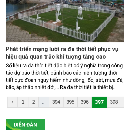
Phát triển mạng lưới ra đa thời tiết phục vụ
hiệu quả quan trắc khí tượng tầng cao
Số liệu ra đa thời tiết đặc biệt có ý nghĩa trong công
tác dự báo thời tiết, cảnh báo các hiện tượng thời
tiết cực đoan nguy hiểm như dông, lốc, sét, mưa đá,
bão, áp thấp nhiệt đới,… Ra đa thời tiết là thiết bị
quan trắc hiện đại có thể cung cấp số liệu về mây
và các hiện tượng thời tiết liên quan trên một phạm
...
397
‹
1
2
394
395
396
398
39
vi rộng, liên tục và nhanh chóng phục vụ cho dự
báo, cảnh báo sớm.
DIỄN ĐÀN