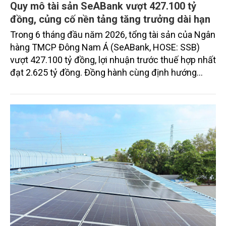
Quy mô tài sản SeABank vượt 427.100 tỷ
đồng, củng cố nền tảng tăng trưởng dài hạn
Trong 6 tháng đầu năm 2026, tổng tài sản của Ngân
hàng TMCP Đông Nam Á (SeABank, HOSE: SSB)
vượt 427.100 tỷ đồng, lợi nhuận trước thuế hợp nhất
đạt 2.625 tỷ đồng. Đồng hành cùng định hướng
giảm mặt bằng lãi suất để hỗ trợ nền kinh tế,
SeABank tiếp tục duy trì hoạt động hiệu quả, mở
rộng tín dụng, củng cố nguồn vốn và đảm bảo các
chỉ tiêu an toàn.