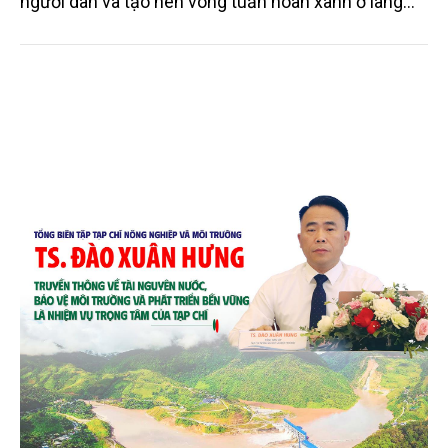
người dân và tạo nên vòng tuần hoàn xanh ở làng
quê. Trải qua chặng đường dài (từ 2020 đến nay),
chén, dĩa... từ mo cau đã được thị trường trong nước
và quốc tế đón nhận.