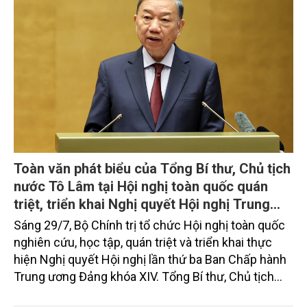
Toàn văn phát biểu của Tổng Bí thư, Chủ tịch
nước Tô Lâm tại Hội nghị toàn quốc quán
triệt, triển khai Nghị quyết Hội nghị Trung
ương 3, khóa XIV
Sáng 29/7, Bộ Chính trị tổ chức Hội nghị toàn quốc
nghiên cứu, học tập, quán triệt và triển khai thực
hiện Nghị quyết Hội nghị lần thứ ba Ban Chấp hành
Trung ương Đảng khóa XIV. Tổng Bí thư, Chủ tịch
nước Tô Lâm đã có bài phát biểu chỉ đạo quan