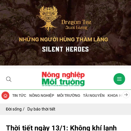
TIN TỨC
NÔNG NGHIỆP
MÔI TRƯỜNG
TÀI NGUYÊN
KHOA HỌC
Đời sống
Dự báo thời tiết
Thời tiết ngày 13/1: Không khí lạnh