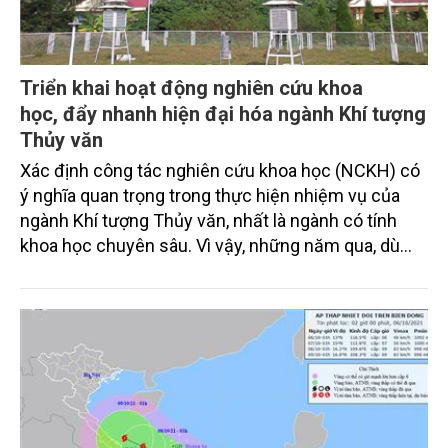
Triển khai hoạt động nghiên cứu khoa
học, đẩy nhanh hiện đại hóa ngành Khí tượng
Thủy văn
Xác định công tác nghiên cứu khoa học (NCKH) có
ý nghĩa quan trọng trong thực hiện nhiệm vụ của
ngành Khí tượng Thủy văn, nhất là ngành có tính
khoa học chuyên sâu. Vì vậy, những năm qua, dù
trong bất kỳ hoàn cảnh nào, việc nghiên cứu và ứng
dụng kết quả nghiên cứu khoa học về khí tượng
thủy văn phục vụ công tác điều tra cơ bản, dự báo,
thông tin dữ liệu gắn với sản xuất, đời sống của
nhân dân luôn được Ngành chú trọng thực hiện.