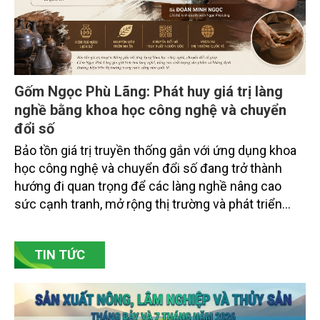
Gốm Ngọc Phù Lãng: Phát huy giá trị làng
nghề bằng khoa học công nghệ và chuyển
đổi số
Bảo tồn giá trị truyền thống gắn với ứng dụng khoa
học công nghệ và chuyển đổi số đang trở thành
hướng đi quan trọng để các làng nghề nâng cao
sức cạnh tranh, mở rộng thị trường và phát triển
bền vững. Tại làng gốm Phù Lãng, xã Phù Lãng, tỉnh
Bắc Ninh, nhiều nghệ nhân và cơ sở sản xuất đã
TIN TỨC
chủ động đổi mới tư duy, đầu tư công nghệ, xây
dựng thương hiệu trên nền tảng giá trị truyền thống.