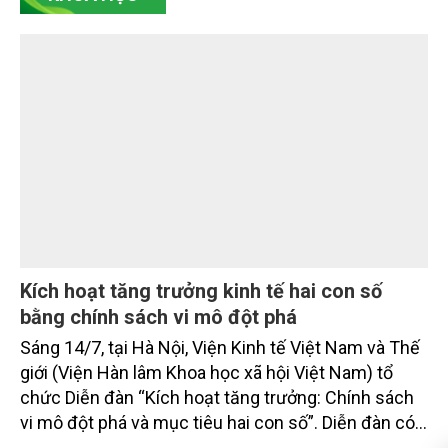
công bằng không, có bị ghi nhận trùng lặp không và
có thực sự đóng góp cho chuyển đổi xanh hay
không. Đó là điểm cốt lõi của tín chỉ carbon thế hệ
mới.
TP. Cần Thơ: Nâng cao hiệu lực, hiệu quả
quản lý môi trường trong giai đoạn mới
Trong 6 tháng đầu năm 2026, cùng với việc hoàn
thiện cơ chế quản lý, ngành chức năng TP. Cần Thơ
tập trung kiểm soát các nguồn gây ô nhiễm, nâng
cao hiệu quả quản lý chất thải và tăng cường trách
nhiệm của các tổ chức, cá nhân trong thực thi pháp
luật về môi trường tạo nền tảng cho mục tiêu phát