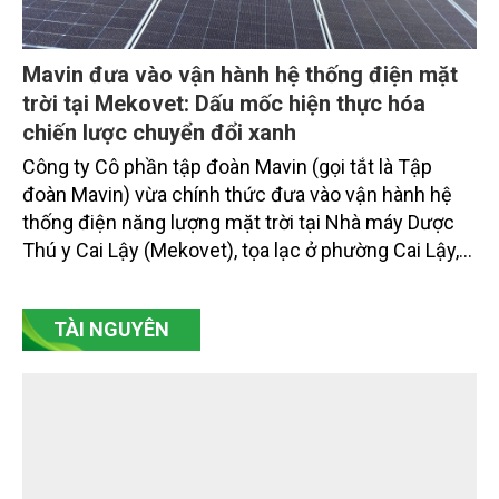
đạt 2.625 tỷ đồng. Đồng hành cùng định hướng
giảm mặt bằng lãi suất để hỗ trợ nền kinh tế,
SeABank tiếp tục duy trì hoạt động hiệu quả, mở
rộng tín dụng, củng cố nguồn vốn và đảm bảo các
chỉ tiêu an toàn.
Mavin đưa vào vận hành hệ thống điện mặt
trời tại Mekovet: Dấu mốc hiện thực hóa