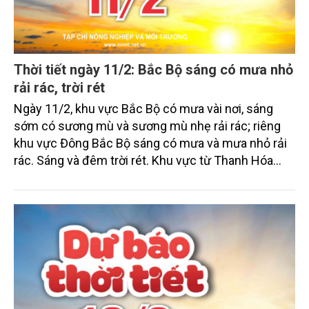
Thời tiết ngày 11/2: Bắc Bộ sáng có mưa nhỏ
rải rác, trời rét
Ngày 11/2, khu vực Bắc Bộ có mưa vài nơi, sáng
sớm có sương mù và sương mù nhẹ rải rác; riêng
khu vực Đông Bắc Bộ sáng có mưa và mưa nhỏ rải
rác. Sáng và đêm trời rét. Khu vực từ Thanh Hóa
đến thành phố Huế có mưa vài nơi, đêm và sáng trời
rét. Các khu vực khác ngày nắng, đêm có mưa vài
nơi.