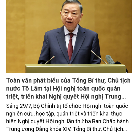
Tình hình sản xuất nông, lâm nghiệp và thủy
sản tháng Bảy và 7 tháng năm 2026
Sản xuất nông, lâm nghiệp và thủy sản tháng Bảy
duy trì ổn định, tập trung vào chăm sóc lúa, hoa
màu vụ mùa và vụ Hè -Thu. Chăn nuôi trâu, bò trong
tháng tiếp tục xu hướng giảm; chăn nuôi lợn phát
triển ổn định; chăn nuôi gia cầm duy trì đà tăng
trưởng khá. Diện tích rừng trồng mới và sản lượng
thủy sản đều tăng nhẹ.