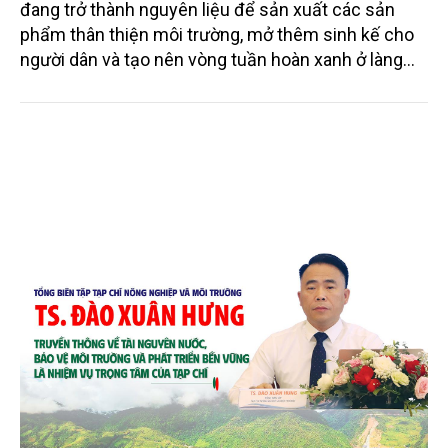
Mo cau xuất ngoại
Từng bị xem là phế phẩm, mo cau ở Quảng Ngãi
đang trở thành nguyên liệu để sản xuất các sản
phẩm thân thiện môi trường, mở thêm sinh kế cho
người dân và tạo nên vòng tuần hoàn xanh ở làng
quê. Trải qua chặng đường dài (từ 2020 đến nay),