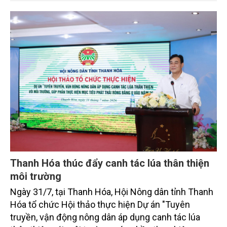
sắc bởi các tiến bộ công nghệ và cam kết bền vững
toàn cầu, đặc biệt là mục tiêu đưa phát thải ròng
bằng 0 (Net-Zero) vào năm 2050.
Thanh Hóa thúc đẩy canh tác lúa thân thiện
môi trường
Ngày 31/7, tại Thanh Hóa, Hội Nông dân tỉnh Thanh
Hóa tổ chức Hội thảo thực hiện Dự án "Tuyên
truyền, vận động nông dân áp dụng canh tác lúa