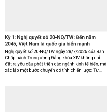
Quảng Ngãi đặt mục tiêu đưa kinh tế biển trở
thành động lực tăng trưởng chủ lực
Sau 5 năm triển khai các chủ trương phát triển kinh
tế biển, Quảng Ngãi đã đạt nhiều kết quả tích cực
nhưng vẫn đối mặt với không ít điểm nghẽn về hạ
tầng, môi trường, du lịch và khai thác tài nguyên.
Nghị quyết mới của Ban Chấp hành Đảng bộ tỉnh
đặt mục tiêu đưa kinh tế biển phát triển nhanh, bền
vững, trở thành động lực quan trọng thúc đẩy tăng
trưởng của tỉnh đến năm 2030, tầm nhìn đến năm
2045.