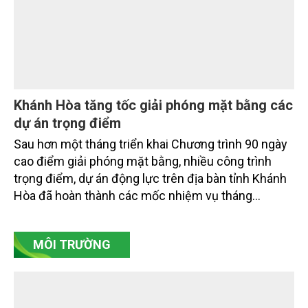
Kỳ 1: Nghị quyết số 20-NQ/TW: Đến năm
2045, Việt Nam là quốc gia biển mạnh
Nghị quyết số 20-NQ/TW ngày 28/7/2026 của Ban
Chấp hành Trung ương Đảng khóa XIV không chỉ
đặt ra yêu cầu phát triển các ngành kinh tế biển, mà
xác lập một bước chuyển có tính chiến lược: Từ
"khai thác biển" sang "quản trị biển hiện đại"; từ
"phát triển kinh tế ven biển" sang "xây dựng quốc
gia biển mạnh". Trong bước chuyển ấy, ngành Nông
nghiệp và Môi trường giữ vai trò đặc biệt quan trọng,
từ hoàn thiện thể chế, quy hoạch không gian biển,
quản lý tài nguyên đến bảo vệ môi trường, phục hồi
hệ sinh thái và kiến tạo sinh kế bền vững cho người
dân ven biển, hải đảo.