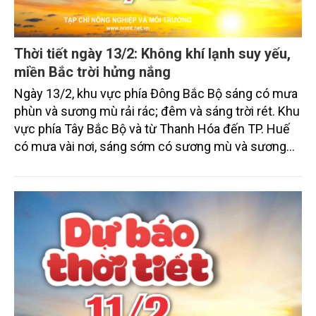
Thời tiết ngày 13/2: Không khí lạnh suy yếu,
miền Bắc trời hửng nắng
Ngày 13/2, khu vực phía Đông Bắc Bộ sáng có mưa
phùn và sương mù rải rác; đêm và sáng trời rét. Khu
vực phía Tây Bắc Bộ và từ Thanh Hóa đến TP. Huế
có mưa vài nơi, sáng sớm có sương mù và sương
mù nhẹ rải rác, trưa chiều trời nắng; đêm và sáng
trời rét. Các khu vực khác ngày nắng, chiều tối và
đêm có mưa rào vài nơi.