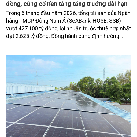
chuẩn sống phía sau cánh cổng ấy: sự riêng tư, an
ninh, cộng đồng cư dân tinh hoa và hệ tiện ích, dịch
vụ được thiết kế dành riêng cho họ.
Quy mô tài sản SeABank vượt 427.100 tỷ
đồng, củng cố nền tảng tăng trưởng dài hạn
Trong 6 tháng đầu năm 2026, tổng tài sản của Ngân
hàng TMCP Đông Nam Á (SeABank, HOSE: SSB)
vượt 427.100 tỷ đồng, lợi nhuận trước thuế hợp nhất