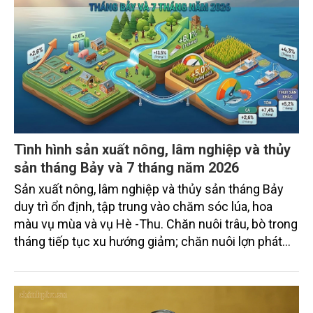
Gốm Ngọc Phù Lãng: Phát huy giá trị làng
nghề bằng khoa học công nghệ và chuyển
đổi số
Bảo tồn giá trị truyền thống gắn với ứng dụng khoa
học công nghệ và chuyển đổi số đang trở thành
hướng đi quan trọng để các làng nghề nâng cao
sức cạnh tranh, mở rộng thị trường và phát triển
bền vững. Tại làng gốm Phù Lãng, xã Phù Lãng, tỉnh
Bắc Ninh, nhiều nghệ nhân và cơ sở sản xuất đã
TIN TỨC
chủ động đổi mới tư duy, đầu tư công nghệ, xây
dựng thương hiệu trên nền tảng giá trị truyền thống.