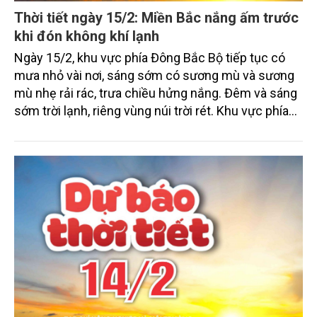
Thời tiết ngày 15/2: Miền Bắc nắng ấm trước
khi đón không khí lạnh
Ngày 15/2, khu vực phía Đông Bắc Bộ tiếp tục có
mưa nhỏ vài nơi, sáng sớm có sương mù và sương
mù nhẹ rải rác, trưa chiều hửng nắng. Đêm và sáng
sớm trời lạnh, riêng vùng núi trời rét. Khu vực phía
Tây Bắc Bộ và từ Thanh Hóa đến TP Huế cũng có
mưa nhỏ vài nơi, sáng sớm có sương mù và sương
mù nhẹ rải rác, trưa chiều trời nắng. Đêm và sáng
sớm trời lạnh, riêng phía Tây Bắc Bộ trời rét.