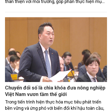
thân thiện với môi trường, góp phần thực hiện mục
tiêu phát thải ròng bằng 0 vào năm 2050". Chương
trình thu hút sự tham gia của đông đảo đại biểu đến
từ các cơ quan quản lý nhà nước, đơn vị nghiên cứu,
doanh nghiệp, hợp tác xã và nông dân đang trực
tiếp triển khai mô hình sản xuất lúa phát thải thấp.
Chuyển đổi số là chìa khóa đưa nông nghiệp
Việt Nam vươn tầm thế giới
Trong tiến trình hiện thực hóa mục tiêu phát triển
bền vững và ứng phó với biến đổi khí hậu toàn cầu,