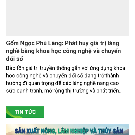
Nâng cao nhận thức về khai thác bền vững
tài nguyên nước và bảo vệ môi trường nước
Đó là phát biểu của TS. Đào Xuân Hưng, Tổng Biên
tập Tạp chí Nông nghiệp và Môi trường tại Hội thảo
“Truyền thông, nâng cao nhận thức về khai thác bền
vững tài nguyên nước và bảo vệ môi trường nước
xuyên biên giới” do Tạp chí Nông nghiệp và Môi
trường phối hợp với Sở Nông nghiệp và Môi trường
tỉnh Lai Châu tổ chức ngày 10/7/2026. Hội thảo thu
hút sự tham gia của hơn 100 đại biểu là lãnh đạo
các đơn vị thuộc Bộ Nông nghiệp và Môi trường,
chuyên gia, nhà khoa học, Sở Nông nghiệp và Môi
trường tỉnh Lai Châu và đại diện các cơ quan đơn vị
doanh nghiệp ở các tỉnh miền núi phía Bắc.