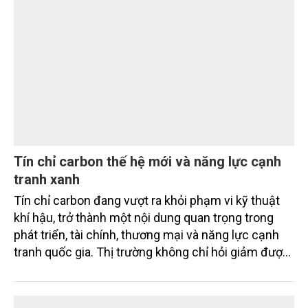
Sản xuất giảm phát thải trong trồng trọt: Đặt
nền móng cho nền nông nghiệp xanh và thị
trường carbon nông nghiệp
Đề án “Sản xuất giảm phát thải lĩnh vực trồng trọt
giai đoạn 2025 - 2035, tầm nhìn đến năm 2050”
được kỳ vọng tạo bước chuyển quan trọng trong
quá trình xanh hóa ngành Trồng trọt, góp phần thực
hiện cam kết phát thải ròng bằng “0” của Việt Nam,
đồng thời mở ra cơ hội hình thành thị trường sản