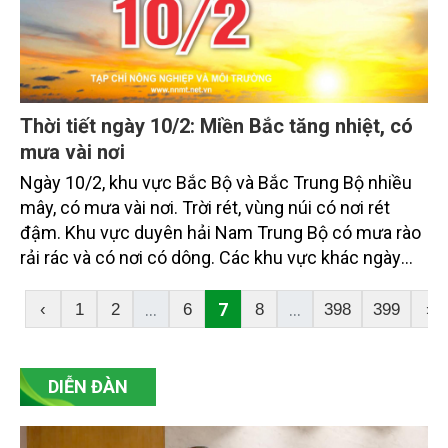
Thời tiết ngày 10/2: Miền Bắc tăng nhiệt, có
mưa vài nơi
Ngày 10/2, khu vực Bắc Bộ và Bắc Trung Bộ nhiều
mây, có mưa vài nơi. Trời rét, vùng núi có nơi rét
đậm. Khu vực duyên hải Nam Trung Bộ có mưa rào
rải rác và có nơi có dông. Các khu vực khác ngày
nắng, đêm có mưa vài nơi.
...
7
...
‹
1
2
6
8
398
399
›
DIỄN ĐÀN