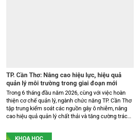
phẩm phát thải thấp và tín chỉ carbon trong nông
nghiệp.
Tín chỉ carbon thế hệ mới và năng lực cạnh
tranh xanh
Tín chỉ carbon đang vượt ra khỏi phạm vi kỹ thuật
khí hậu, trở thành một nội dung quan trọng trong
phát triển, tài chính, thương mại và năng lực cạnh
tranh quốc gia. Thị trường không chỉ hỏi giảm được
bao nhiêu tấn CO2 tương đương, mà còn hỏi giảm
bằng cách nào, ai xác nhận, có bền vững không, có