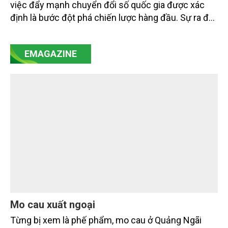
việc đẩy mạnh chuyển đổi số quốc gia được xác
định là bước đột phá chiến lược hàng đầu. Sự ra đời
của Nghị quyết số 57-NQ/TW đã trở thành động lực
mạnh mẽ, thúc đẩy quá trình cải cách toàn diện,
EMAGAZINE
minh bạch hóa chuỗi cung ứng và nâng cao hiệu
quả quản lý môi trường, đặc biệt trong hai lĩnh vực
then chốt là nông nghiệp và môi trường.