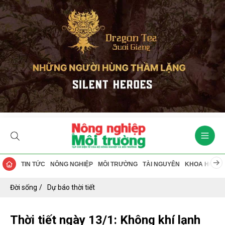
TIN TỨC
NÔNG NGHIỆP
MÔI TRƯỜNG
TÀI NGUYÊN
KHOA HỌC
Đời sống
Dự báo thời tiết
Thời tiết ngày 13/1: Không khí lạnh