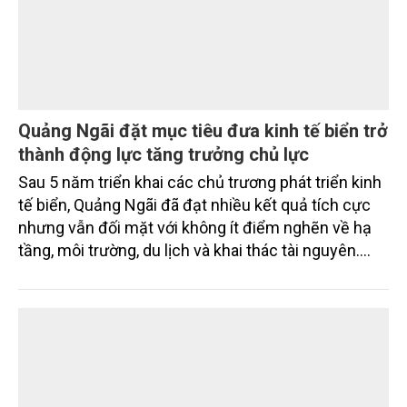
chiến lược chuyển đổi xanh
Công ty Cô phần tập đoàn Mavin (gọi tắt là Tập
đoàn Mavin) vừa chính thức đưa vào vận hành hệ
thống điện năng lượng mặt trời tại Nhà máy Dược
Thú y Cai Lậy (Mekovet), tọa lạc ở phường Cai Lậy,
tỉnh Đồng Tháp.
TÀI NGUYÊN