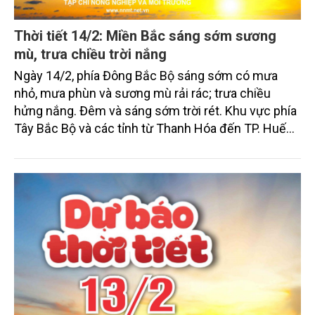
Thời tiết 14/2: Miền Bắc sáng sớm sương
mù, trưa chiều trời nắng
Ngày 14/2, phía Đông Bắc Bộ sáng sớm có mưa
nhỏ, mưa phùn và sương mù rải rác; trưa chiều
hửng nắng. Đêm và sáng sớm trời rét. Khu vực phía
Tây Bắc Bộ và các tỉnh từ Thanh Hóa đến TP. Huế
có mưa nhỏ vài nơi, sáng sớm có sương mù và
sương mù nhẹ rải rác, trưa chiều trời nắng; đêm và
sáng sớm trời rét. Các khu vực khác ngày nắng,
chiều tối và đêm có mưa rào vài nơi.