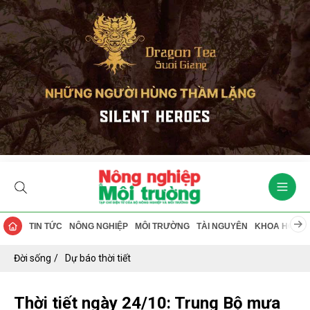
TIN TỨC
NÔNG NGHIỆP
MÔI TRƯỜNG
TÀI NGUYÊN
KHOA HỌC
Đời sống
Dự báo thời tiết
Thời tiết ngày 24/10: Trung Bộ mưa