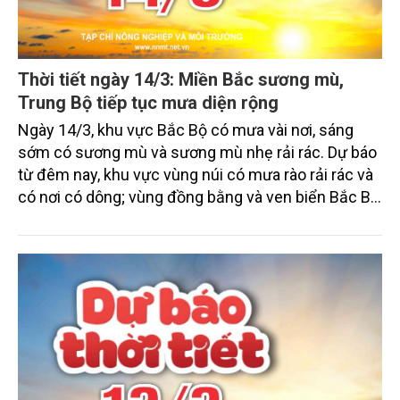
Thời tiết ngày 14/3: Miền Bắc sương mù,
Trung Bộ tiếp tục mưa diện rộng
Ngày 14/3, khu vực Bắc Bộ có mưa vài nơi, sáng
sớm có sương mù và sương mù nhẹ rải rác. Dự báo
từ đêm nay, khu vực vùng núi có mưa rào rải rác và
có nơi có dông; vùng đồng bằng và ven biển Bắc Bộ
đêm và sáng có mưa nhỏ, mưa phùn và sương mù
rải rác. Khu vực từ Nam Quảng Trị đến Khánh Hòa
có mưa rào rải rác và có nơi có dông với lượng mưa
từ 10-30mm, cục bộ có nơi mưa to trên 60mm. Khu
vực cao nguyên Trung Bộ và Nam Bộ phổ biến ít
mưa, ngày nắng, riêng miền Đông Nam Bộ có nơi
nắng nóng.