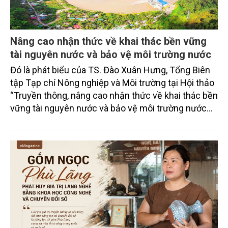
Nâng cao nhận thức về khai thác bền vững
tài nguyên nước và bảo vệ môi trường nước
Đó là phát biểu của TS. Đào Xuân Hưng, Tổng Biên
tập Tạp chí Nông nghiệp và Môi trường tại Hội thảo
“Truyền thông, nâng cao nhận thức về khai thác bền
vững tài nguyên nước và bảo vệ môi trường nước
xuyên biên giới” do Tạp chí Nông nghiệp và Môi
trường phối hợp với Sở Nông nghiệp và Môi trường
tỉnh Lai Châu tổ chức ngày 10/7/2026. Hội thảo thu
hút sự tham gia của hơn 100 đại biểu là lãnh đạo
các đơn vị thuộc Bộ Nông nghiệp và Môi trường,
chuyên gia, nhà khoa học, Sở Nông nghiệp và Môi
trường tỉnh Lai Châu và đại diện các cơ quan đơn vị
doanh nghiệp ở các tỉnh miền núi phía Bắc.