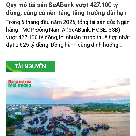
Quy mô tài sản SeABank vượt 427.100 tỷ
đồng, củng cố nền tảng tăng trưởng dài hạn
Trong 6 tháng đầu năm 2026, tổng tài sản của Ngân
hàng TMCP Đông Nam Á (SeABank, HOSE: SSB)
vượt 427.100 tỷ đồng, lợi nhuận trước thuế hợp nhất
đạt 2.625 tỷ đồng. Đồng hành cùng định hướng
giảm mặt bằng lãi suất để hỗ trợ nền kinh tế,
SeABank tiếp tục duy trì hoạt động hiệu quả, mở
TÀI NGUYÊN
rộng tín dụng, củng cố nguồn vốn và đảm bảo các
chỉ tiêu an toàn.