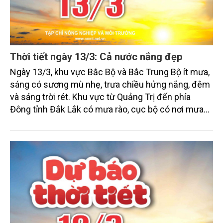
Thời tiết ngày 13/3: Cả nước nắng đẹp
Ngày 13/3, khu vực Bắc Bộ và Bắc Trung Bộ ít mưa,
sáng có sương mù nhẹ, trưa chiều hửng nắng, đêm
và sáng trời rét. Khu vực từ Quảng Trị đến phía
Đông tỉnh Đắk Lắk có mưa rào, cục bộ có nơi mưa
vừa, mưa to và dông. Khu vực cao nguyên Trung Bộ
và Nam Bộ tiếp tục duy trì thời tiết cũng khá ổn
định; riêng miền Đông Nam Bộ có nơi nắng nóng,
đêm có mưa rào và dông vài nơi.