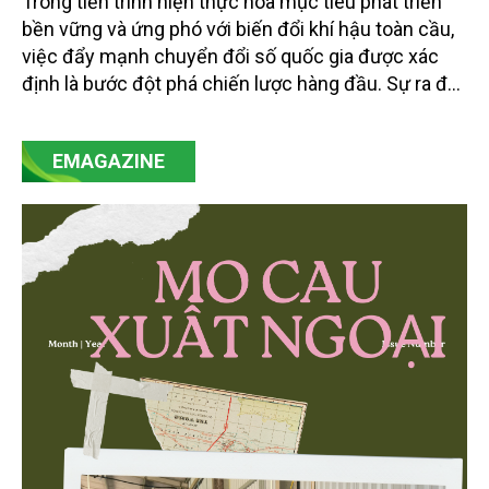
Trong tiến trình hiện thực hóa mục tiêu phát triển
bền vững và ứng phó với biến đổi khí hậu toàn cầu,
việc đẩy mạnh chuyển đổi số quốc gia được xác
định là bước đột phá chiến lược hàng đầu. Sự ra đời
của Nghị quyết số 57-NQ/TW đã trở thành động lực
mạnh mẽ, thúc đẩy quá trình cải cách toàn diện,
EMAGAZINE
minh bạch hóa chuỗi cung ứng và nâng cao hiệu
quả quản lý môi trường, đặc biệt trong hai lĩnh vực
then chốt là nông nghiệp và môi trường.