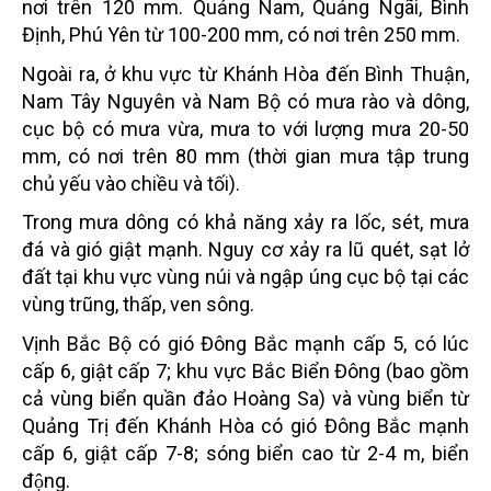
nơi trên 120 mm. Quảng Nam, Quảng Ngãi, Bình
Định, Phú Yên từ 100-200 mm, có nơi trên 250 mm.
Ngoài ra, ở khu vực từ Khánh Hòa đến Bình Thuận,
Nam Tây Nguyên và Nam Bộ có mưa rào và dông,
cục bộ có mưa vừa, mưa to với lượng mưa 20-50
mm, có nơi trên 80 mm (thời gian mưa tập trung
chủ yếu vào chiều và tối).
Trong mưa dông có khả năng xảy ra lốc, sét, mưa
đá và gió giật mạnh. Nguy cơ xảy ra lũ quét, sạt lở
đất tại khu vực vùng núi và ngập úng cục bộ tại các
vùng trũng, thấp, ven sông.
Vịnh Bắc Bộ có gió Đông Bắc mạnh cấp 5, có lúc
cấp 6, giật cấp 7; khu vực Bắc Biển Đông (bao gồm
cả vùng biển quần đảo Hoàng Sa) và vùng biển từ
Quảng Trị đến Khánh Hòa có gió Đông Bắc mạnh
cấp 6, giật cấp 7-8; sóng biển cao từ 2-4 m, biển
động.