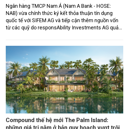
Ngân hàng TMCP Nam Á (Nam A Bank - HOSE:
NAB) vừa chính thức ký kết thỏa thuận tín dụng
quốc tế với SIFEM AG và tiếp cận thêm nguồn vốn
từ các quỹ do responsAbility Investments AG quản
lý, nâng tổng quy mô dòng vốn mà ngân hàng này
thu hút thành công từ đầu năm đến nay lên gần 350
triệu USD.
Compound thế hệ mới The Palm Island:
những giá trị nằm ở bản quy hoạch vượt trội