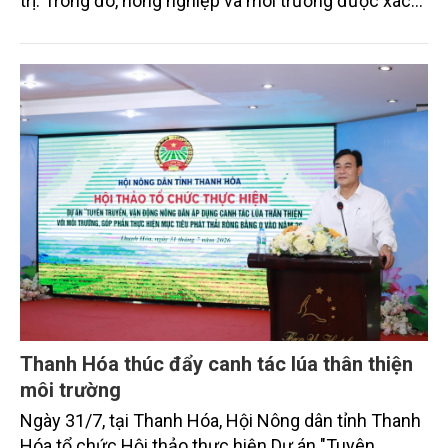
trị. Trong đó, nông nghiệp và môi trường được xác
định là hai lĩnh vực trọng điểm chịu tác động sâu
sắc bởi các tiến bộ công nghệ và cam kết bền vững
toàn cầu, đặc biệt là mục tiêu đưa phát thải ròng
bằng 0 (Net-Zero) vào năm 2050.
Thanh Hóa thúc đẩy canh tác lúa thân thiện
môi trường
Ngày 31/7, tại Thanh Hóa, Hội Nông dân tỉnh Thanh
Hóa tổ chức Hội thảo thực hiện Dự án "Tuyên