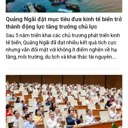
Quảng Ngãi đặt mục tiêu đưa kinh tế biển trở
thành động lực tăng trưởng chủ lực
Sau 5 năm triển khai các chủ trương phát triển kinh
tế biển, Quảng Ngãi đã đạt nhiều kết quả tích cực
nhưng vẫn đối mặt với không ít điểm nghẽn về hạ
tầng, môi trường, du lịch và khai thác tài nguyên.
Nghị quyết mới của Ban Chấp hành Đảng bộ tỉnh
đặt mục tiêu đưa kinh tế biển phát triển nhanh, bền
vững, trở thành động lực quan trọng thúc đẩy tăng
trưởng của tỉnh đến năm 2030, tầm nhìn đến năm
2045.