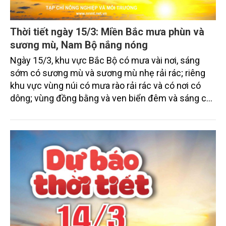
Thời tiết ngày 15/3: Miền Bắc mưa phùn và
sương mù, Nam Bộ nắng nóng
Ngày 15/3, khu vực Bắc Bộ có mưa vài nơi, sáng
sớm có sương mù và sương mù nhẹ rải rác; riêng
khu vực vùng núi có mưa rào rải rác và có nơi có
dông; vùng đồng bằng và ven biển đêm và sáng có
khả năng có mưa nhỏ, sáng và đêm trời rét. Khu
vực cao nguyên Trung Bộ và Nam Bộ tiếp tục duy trì
ít mưa, ngày nắng, riêng miền Đông Nam Bộ có nơi
nắng nóng.