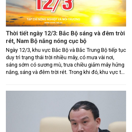
Thời tiết ngày 12/3: Bắc Bộ sáng và đêm trời
rét, Nam Bộ nắng nóng cục bộ
Ngày 12/3, khu vực Bắc Bộ và Bắc Trung Bộ tiếp tục
duy trì trạng thái trời nhiều mây, có mưa vài nơi,
sáng sớm có sương mù, trưa chiều giảm mây hửng
nắng, sáng và đêm trời rét. Trong khi đó, khu vực từ
phía Nam tỉnh Thanh Hóa đến phía Bắc tỉnh Quảng
Ngãi, đặc biệt vùng ven biển từ tỉnh Quảng Trị đến
TP. Huế cục bộ có mưa vừa, mưa to. Khu vực cao
nguyên Trung Bộ và Nam Bộ ngày nắng, chiều tối và
đêm có mưa rào và dông vài nơi.