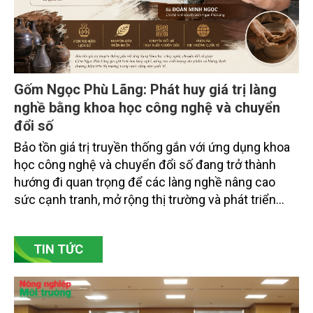
Gốm Ngọc Phù Lãng: Phát huy giá trị làng
nghề bằng khoa học công nghệ và chuyển
đổi số
Bảo tồn giá trị truyền thống gắn với ứng dụng khoa
học công nghệ và chuyển đổi số đang trở thành
hướng đi quan trọng để các làng nghề nâng cao
sức cạnh tranh, mở rộng thị trường và phát triển
bền vững. Tại làng gốm Phù Lãng, xã Phù Lãng, tỉnh
Bắc Ninh, nhiều nghệ nhân và cơ sở sản xuất đã
TIN TỨC
chủ động đổi mới tư duy, đầu tư công nghệ, xây
dựng thương hiệu trên nền tảng giá trị truyền thống.