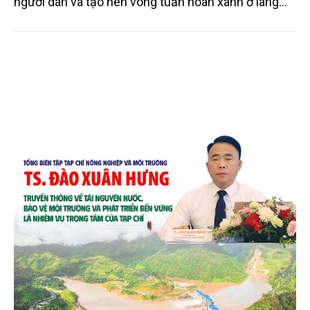
người dân và tạo nên vòng tuần hoàn xanh ở làng
quê. Trải qua chặng đường dài (từ 2020 đến nay),
chén, dĩa... từ mo cau đã được thị trường trong nước
và quốc tế đón nhận.