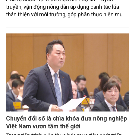
truyền, vận động nông dân áp dụng canh tác lúa
thân thiện với môi trường, góp phần thực hiện mục
tiêu phát thải ròng bằng 0 vào năm 2050". Chương
trình thu hút sự tham gia của đông đảo đại biểu đến
từ các cơ quan quản lý nhà nước, đơn vị nghiên cứu,
doanh nghiệp, hợp tác xã và nông dân đang trực
tiếp triển khai mô hình sản xuất lúa phát thải thấp.
Chuyển đổi số là chìa khóa đưa nông nghiệp
Việt Nam vươn tầm thế giới