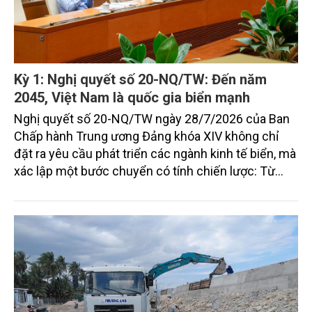
Kỳ 1: Nghị quyết số 20-NQ/TW: Đến năm
2045, Việt Nam là quốc gia biển mạnh
Nghị quyết số 20-NQ/TW ngày 28/7/2026 của Ban
Chấp hành Trung ương Đảng khóa XIV không chỉ
đặt ra yêu cầu phát triển các ngành kinh tế biển, mà
xác lập một bước chuyển có tính chiến lược: Từ
"khai thác biển" sang "quản trị biển hiện đại"; từ
"phát triển kinh tế ven biển" sang "xây dựng quốc
gia biển mạnh". Trong bước chuyển ấy, ngành Nông
nghiệp và Môi trường giữ vai trò đặc biệt quan trọng,
từ hoàn thiện thể chế, quy hoạch không gian biển,
quản lý tài nguyên đến bảo vệ môi trường, phục hồi
hệ sinh thái và kiến tạo sinh kế bền vững cho người
dân ven biển, hải đảo.