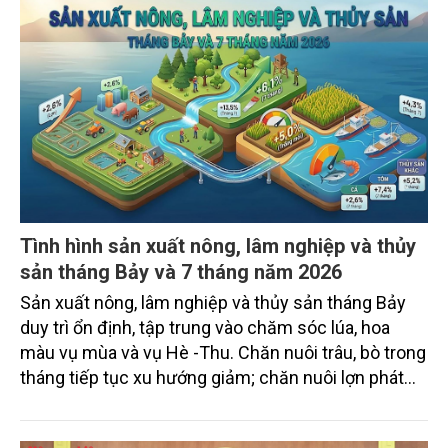
Tình hình sản xuất nông, lâm nghiệp và thủy
sản tháng Bảy và 7 tháng năm 2026
Sản xuất nông, lâm nghiệp và thủy sản tháng Bảy
duy trì ổn định, tập trung vào chăm sóc lúa, hoa
màu vụ mùa và vụ Hè -Thu. Chăn nuôi trâu, bò trong
tháng tiếp tục xu hướng giảm; chăn nuôi lợn phát
triển ổn định; chăn nuôi gia cầm duy trì đà tăng
trưởng khá. Diện tích rừng trồng mới và sản lượng