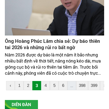
Ông Hoàng Phúc Lâm chia sẻ: Dự báo thiên
tai 2026 và những rủi ro bất ngờ
Năm 2026 được dự báo là một năm ít bão nhưng
nhiều bất định về thời tiết, nắng nóng kéo dài, mưa
giông cục bộ và rủi ro thiên tai tiềm ẩn. Trước bối
cảnh này, phóng viên đã có cuộc trò chuyện trực
tiếp với ông Hoàng Phúc Lâm - Phó Giám đốc Trung
tâm Dự báo Khí tượng Thủy văn Quốc gia. Để tìm
3
...
‹
1
2
4
5
6
398
399
›
hiểu sâu hơn về xu hướng thiên tai trong năm mới,
những thách thức dự báo và các giải pháp cảnh báo
sớm, nhằm giúp cộng đồng và các địa phương chủ
DIỄN ĐÀN