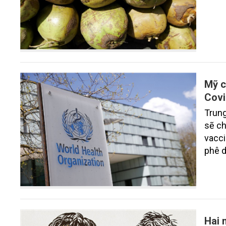
Mỹ c
Covi
Trung
sẽ ch
vacci
phê d
Hai 