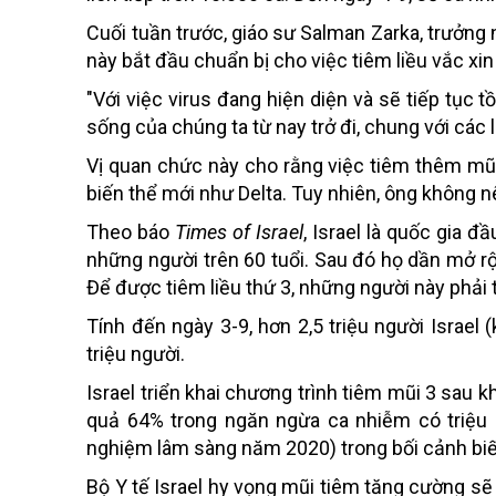
Cuối tuần trước, giáo sư Salman Zarka, trưởn
này bắt đầu chuẩn bị cho việc tiêm liều vắc xin
"Với việc virus đang hiện diện và sẽ tiếp tục 
sống của chúng ta từ nay trở đi, chung với các 
Vị quan chức này cho rằng việc tiêm thêm mũi
biến thể mới như Delta. Tuy nhiên, ông không nê
Theo báo
Times of Israel
, Israel là quốc gia đ
những người trên 60 tuổi. Sau đó họ dần mở rộ
Để được tiêm liều thứ 3, những người này phải t
Tính đến ngày 3-9, hơn 2,5 triệu người Israel 
triệu người.
Israel triển khai chương trình tiêm mũi 3 sau kh
quả 64% trong ngăn ngừa ca nhiễm có triệu
nghiệm lâm sàng năm 2020) trong bối cảnh biến
Bộ Y tế Israel hy vọng mũi tiêm tăng cường sẽ