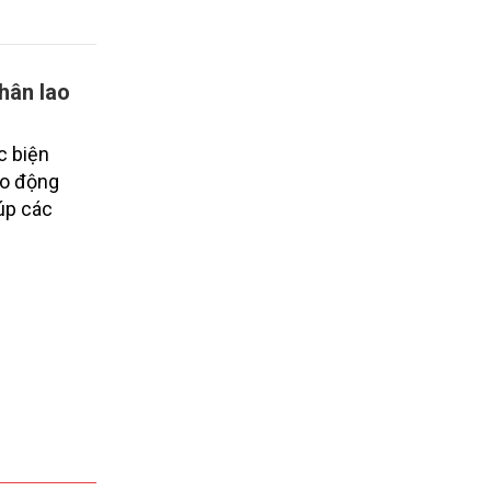
hân lao
c biện
ao động
úp các