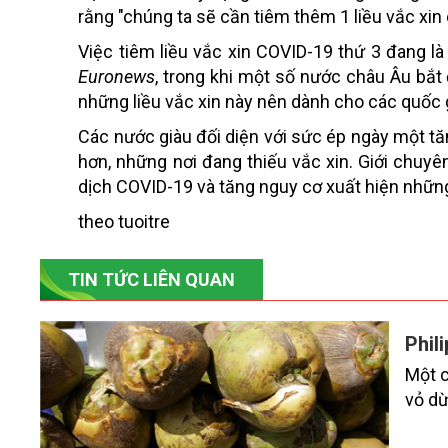
rằng "chúng ta sẽ cần tiêm thêm 1 liều vắc xin
Việc tiêm liều vắc xin COVID-19 thứ 3 đang là
Euronews
, trong khi một số nước châu Âu bắt
những liều vắc xin này nên dành cho các quốc 
Các nước giàu đối diện với sức ép ngày một tă
hơn, những nơi đang thiếu vắc xin. Giới chuyê
dịch COVID-19 và tăng nguy cơ xuất hiện những
theo tuoitre
TIN TỨC LIÊN QUAN
Phil
Một c
vỏ dừ