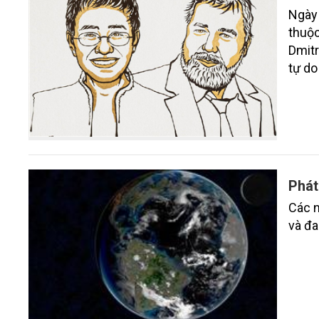
Ngày 
thuộc
Dmitr
tự do
bình l
Phát
Các n
và đa