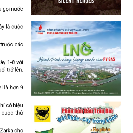
u gọi nước
ây là cuộc
 trước các
gày 1-8 với
i trở lên.
l là hơn 9
chỉ có hiệu
 cuộc thử
 Zarka cho