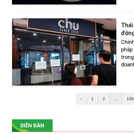
Thái
độn
Chính
pháp 
trong
doanh
...
‹
1
2
106
DIỄN ĐÀN