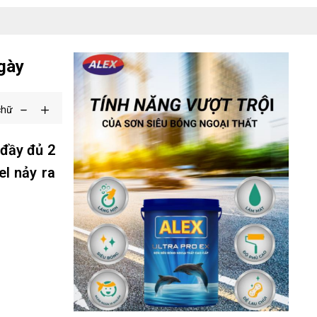
gày
chữ
 đầy đủ 2
el nảy ra