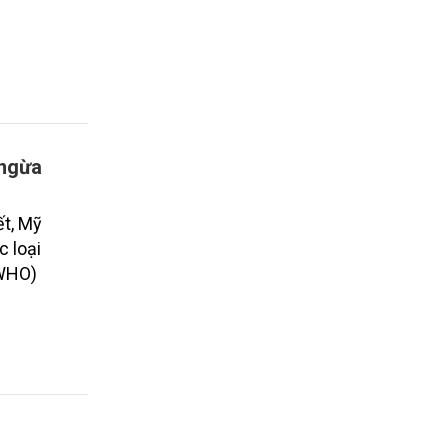
 ngừa
ết, Mỹ
 loại
(WHO)