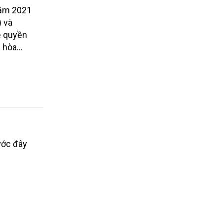
năm 2021
) và
ệ quyền
à hòa
ước đây