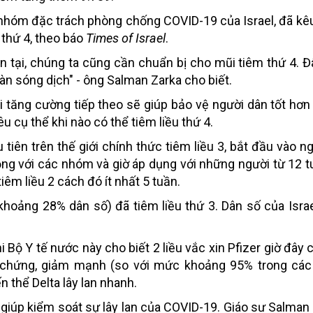
g nhóm đặc trách phòng chống COVID-19 của Israel, đã kê
 thứ 4, theo báo
Times of Israel
.
tồn tại, chúng ta cũng cần chuẩn bị cho mũi tiêm thứ 4. Đ
làn sóng dịch" - ông Salman Zarka cho biết.
 tăng cường tiếp theo sẽ giúp bảo vệ người dân tốt hơn
u cụ thể khi nào có thể tiêm liều thứ 4.
ầu tiên trên thế giới chính thức tiêm liều 3, bắt đầu vào n
ng với các nhóm và giờ áp dụng với những người từ 12 tuổ
iêm liều 2 cách đó ít nhất 5 tuần.
(khoảng 28% dân số) đã tiêm liều thứ 3. Dân số của Israe
i Bộ Y tế nước này cho biết 2 liều vắc xin Pfizer giờ đây 
 chứng, giảm mạnh (so với mức khoảng 95% trong các
 thể Delta lây lan nhanh.
 giúp kiểm soát sự lây lan của COVID-19. Giáo sư Salman