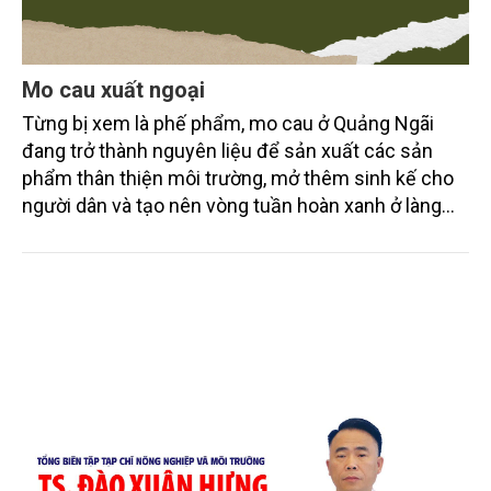
Mo cau xuất ngoại
Từng bị xem là phế phẩm, mo cau ở Quảng Ngãi
đang trở thành nguyên liệu để sản xuất các sản
phẩm thân thiện môi trường, mở thêm sinh kế cho
người dân và tạo nên vòng tuần hoàn xanh ở làng
quê. Trải qua chặng đường dài (từ 2020 đến nay),
chén, dĩa... từ mo cau đã được thị trường trong nước
và quốc tế đón nhận.