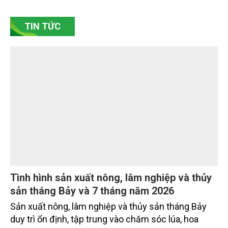
bền vững. Tại làng gốm Phù Lãng, xã Phù Lãng, tỉnh
Bắc Ninh, nhiều nghệ nhân và cơ sở sản xuất đã
TIN TỨC
chủ động đổi mới tư duy, đầu tư công nghệ, xây
dựng thương hiệu trên nền tảng giá trị truyền thống.
Tình hình sản xuất nông, lâm nghiệp và thủy
sản tháng Bảy và 7 tháng năm 2026
Sản xuất nông, lâm nghiệp và thủy sản tháng Bảy
duy trì ổn định, tập trung vào chăm sóc lúa, hoa