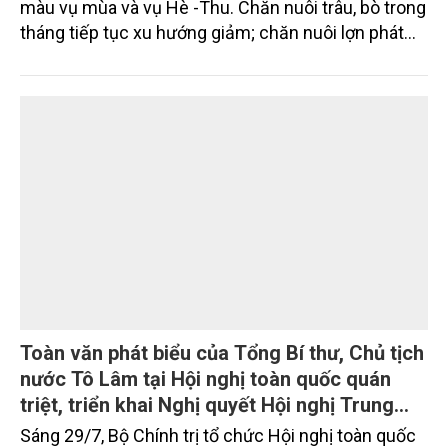
màu vụ mùa và vụ Hè -Thu. Chăn nuôi trâu, bò trong
tháng tiếp tục xu hướng giảm; chăn nuôi lợn phát
triển ổn định; chăn nuôi gia cầm duy trì đà tăng
trưởng khá. Diện tích rừng trồng mới và sản lượng
thủy sản đều tăng nhẹ.
Toàn văn phát biểu của Tổng Bí thư, Chủ tịch
nước Tô Lâm tại Hội nghị toàn quốc quán
triệt, triển khai Nghị quyết Hội nghị Trung