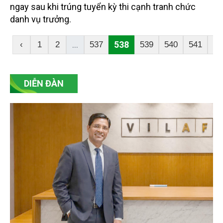
ngay sau khi trúng tuyển kỳ thi cạnh tranh chức
danh vụ trưởng.
...
538
‹
1
2
537
539
540
541
54
DIỄN ĐÀN