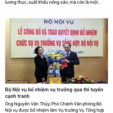
lương thực, xuất khẩu nông sản, mà còn là một
động lực thúc đẩy phát triển của cả nước”. Tuy
nhiên, vùng ĐBSCL đã, đang trịu tác động nặng nề
của biến đổi khí hậu.
Bộ Nội vụ bổ nhiệm vụ trưởng qua thi tuyển
cạnh tranh
Ông Nguyễn Văn Thủy, Phó Chánh Văn phòng Bộ
Nội vụ được bổ nhiệm làm Vụ trưởng Vụ Tổng hợp