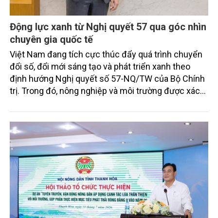
Động lực xanh từ Nghị quyết 57 qua góc nhìn
chuyên gia quốc tế
Việt Nam đang tích cực thúc đẩy quá trình chuyển
đổi số, đổi mới sáng tạo và phát triển xanh theo
định hướng Nghị quyết số 57-NQ/TW của Bộ Chính
trị. Trong đó, nông nghiệp và môi trường được xác
định là hai lĩnh vực trọng điểm chịu tác động sâu
sắc bởi các tiến bộ công nghệ và cam kết bền vững
toàn cầu, đặc biệt là mục tiêu đưa phát thải ròng
bằng 0 (Net-Zero) vào năm 2050.