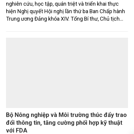
ương 3, khóa XIV
Sáng 29/7, Bộ Chính trị tổ chức Hội nghị toàn quốc
nghiên cứu, học tập, quán triệt và triển khai thực
hiện Nghị quyết Hội nghị lần thứ ba Ban Chấp hành
Trung ương Đảng khóa XIV. Tổng Bí thư, Chủ tịch
nước Tô Lâm đã có bài phát biểu chỉ đạo quan
trọng. Tạp chí Nông nghiệp và Môi trường trân trọng
giới thiệu toàn văn bài phát biểu của đồng chí Tổng
Bí thư, Chủ tịch nước.