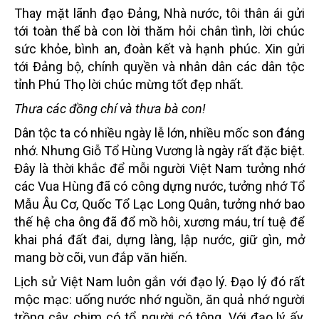
Thay mặt lãnh đạo Đảng, Nhà nước, tôi thân ái gửi
tới toàn thể bà con lời thăm hỏi chân tình, lời chúc
sức khỏe, bình an, đoàn kết và hạnh phúc. Xin gửi
tới Đảng bộ, chính quyền và nhân dân các dân tộc
tỉnh Phú Thọ lời chúc mừng tốt đẹp nhất.
Thưa các đồng chí và thưa bà con!
Dân tộc ta có nhiều ngày lễ lớn, nhiều mốc son đáng
nhớ. Nhưng Giỗ Tổ Hùng Vương là ngày rất đặc biệt.
Đây là thời khắc để mỗi người Việt Nam tưởng nhớ
các Vua Hùng đã có công dựng nước, tưởng nhớ Tổ
Mẫu Âu Cơ, Quốc Tổ Lạc Long Quân, tưởng nhớ bao
thế hệ cha ông đã đổ mồ hôi, xương máu, trí tuệ để
khai phá đất đai, dựng làng, lập nước, giữ gìn, mở
mang bờ cõi, vun đắp văn hiến.
Lịch sử Việt Nam luôn gắn với đạo lý. Đạo lý đó rất
mộc mạc: uống nước nhớ nguồn, ăn quả nhớ người
trồng cây, chim có tổ, người có tông. Với đạo lý ấy,