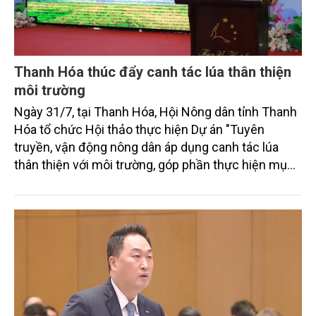
Thanh Hóa thúc đẩy canh tác lúa thân thiện
môi trường
Ngày 31/7, tại Thanh Hóa, Hội Nông dân tỉnh Thanh
Hóa tổ chức Hội thảo thực hiện Dự án "Tuyên
truyền, vận động nông dân áp dụng canh tác lúa
thân thiện với môi trường, góp phần thực hiện mục
tiêu phát thải ròng bằng 0 vào năm 2050". Chương
trình thu hút sự tham gia của đông đảo đại biểu đến
từ các cơ quan quản lý nhà nước, đơn vị nghiên cứu,
doanh nghiệp, hợp tác xã và nông dân đang trực
tiếp triển khai mô hình sản xuất lúa phát thải thấp.