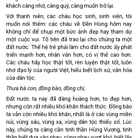
khách càng nhớ, càng quý, càng muốn trở lại.
Với thanh niên, các cháu học sinh, sinh viên, tôi
muốn nói thêm: các cháu về Đền Hùng hôm nay
không chỉ để chụp một bức ảnh đẹp hay tham dự
một cuộc vui. Tổ tiên đã trao lại cho chúng ta một
đất nước. Thế hệ trẻ phải làm cho đất nước ấy phát
triển mạnh hơn, nhân văn hơn, có vị thế cao hơn.
Các cháu hãy học thật tốt, rèn luyện thật tốt, luôn
nhớ đạo lý của người Việt, hiểu biết lịch sử, văn hóa
của dân tộc.
Thưa bà con, đồng bào, đồng chí,
Đất nước ta nay đã đàng hoàng hơn, to đẹp hơn,
nhưng còn rất nhiều khó khăn thách thức. Đồng bào
ta vẫn còn nhiều khó khăn, nhất là ở các vùng miền
núi, vùng sâu, vùng xa, vùng dân tộc thiểu số. Lúc
này, chúng ta càng cần tinh thần Hùng Vương, tinh
thần biết dựa vào nhau, cùng nhau vượt khó, biết lấy