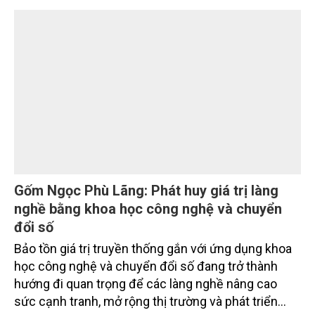
trường phối hợp với Sở Nông nghiệp và Môi trường
tỉnh Lai Châu tổ chức ngày 10/7/2026. Hội thảo thu
hút sự tham gia của hơn 100 đại biểu là lãnh đạo
các đơn vị thuộc Bộ Nông nghiệp và Môi trường,
chuyên gia, nhà khoa học, Sở Nông nghiệp và Môi
trường tỉnh Lai Châu và đại diện các cơ quan đơn vị
doanh nghiệp ở các tỉnh miền núi phía Bắc.
Gốm Ngọc Phù Lãng: Phát huy giá trị làng
nghề bằng khoa học công nghệ và chuyển
đổi số
Bảo tồn giá trị truyền thống gắn với ứng dụng khoa
học công nghệ và chuyển đổi số đang trở thành
hướng đi quan trọng để các làng nghề nâng cao
sức cạnh tranh, mở rộng thị trường và phát triển