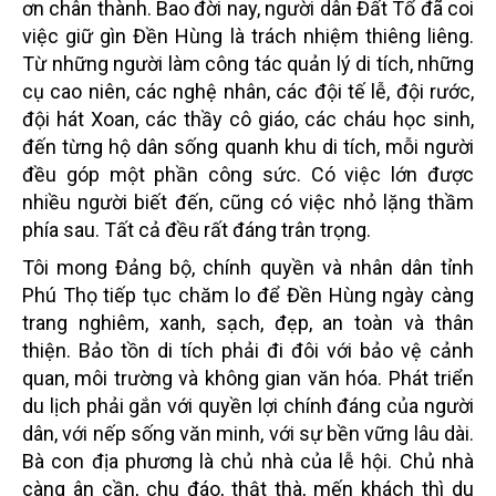
ơn chân thành. Bao đời nay, người dân Đất Tổ đã coi
việc giữ gìn Đền Hùng là trách nhiệm thiêng liêng.
Từ những người làm công tác quản lý di tích, những
cụ cao niên, các nghệ nhân, các đội tế lễ, đội rước,
đội hát Xoan, các thầy cô giáo, các cháu học sinh,
đến từng hộ dân sống quanh khu di tích, mỗi người
đều góp một phần công sức. Có việc lớn được
nhiều người biết đến, cũng có việc nhỏ lặng thầm
phía sau. Tất cả đều rất đáng trân trọng.
Tôi mong Đảng bộ, chính quyền và nhân dân tỉnh
Phú Thọ tiếp tục chăm lo để Đền Hùng ngày càng
trang nghiêm, xanh, sạch, đẹp, an toàn và thân
thiện. Bảo tồn di tích phải đi đôi với bảo vệ cảnh
quan, môi trường và không gian văn hóa. Phát triển
du lịch phải gắn với quyền lợi chính đáng của người
dân, với nếp sống văn minh, với sự bền vững lâu dài.
Bà con địa phương là chủ nhà của lễ hội. Chủ nhà
càng ân cần, chu đáo, thật thà, mến khách thì du