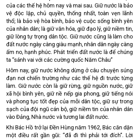
của các thế hệ hôm nay và mai sau. Giữ nước là bảo
vệ độc lập, chủ quyền, thống nhất, toàn vẹn lãnh
thổ; là bảo vệ hòa bình, bảo vệ cuộc sống bình yên
của nhân dân; là giữ văn hóa, giữ đạo lý, giữ niềm tin,
giữ lòng tự trọng dân tộc. Giữ nước cũng là làm cho
đất nước ngày càng giàu mạnh, nhân dân ngày càng
ấm no, hạnh phúc. Phát triển đất nước là để chúng
ta “sánh vai với các cường quốc Năm Châu”
Hôm nay, giữ nước không dừng ở câu chuyện súng
đạn nơi chiến trường như các thế hệ đi trước từng
làm. Giữ nước còn là giữ rừng, giữ nguồn nước, giữ
xã hội bình yên, giữ nề nếp gia phong, giữ tiếng nói
và phong tục tốt đẹp của mỗi dân tộc, giữ sự trong
sạch của đội ngũ cán bộ, giữ niềm tin của nhân dân
vào Đảng, Nhà nước và tương lai đất nước.
Khi Bác Hồ trở lại Đền Hùng năm 1962, Bác căn dặn
một điều rất gần gũi: “đã đi thì phải tới đích”. Lời