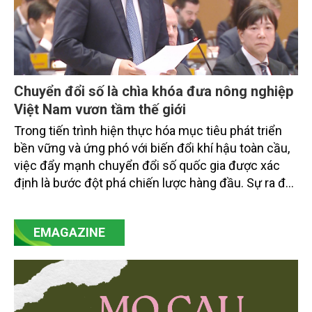
Chuyển đổi số là chìa khóa đưa nông nghiệp
Việt Nam vươn tầm thế giới
Trong tiến trình hiện thực hóa mục tiêu phát triển
bền vững và ứng phó với biến đổi khí hậu toàn cầu,
việc đẩy mạnh chuyển đổi số quốc gia được xác
định là bước đột phá chiến lược hàng đầu. Sự ra đời
của Nghị quyết số 57-NQ/TW đã trở thành động lực
mạnh mẽ, thúc đẩy quá trình cải cách toàn diện,
EMAGAZINE
minh bạch hóa chuỗi cung ứng và nâng cao hiệu
quả quản lý môi trường, đặc biệt trong hai lĩnh vực
then chốt là nông nghiệp và môi trường.