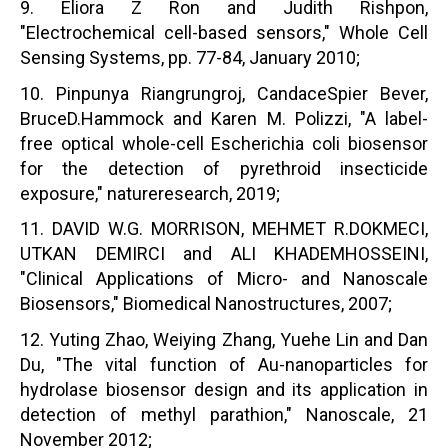
9. Eliora Z Ron and Judith Rishpon,
"Electrochemical cell-based sensors," Whole Cell
Sensing Systems, pp. 77-84, January 2010;
10. Pinpunya Riangrungroj, CandaceSpier Bever,
BruceD.Hammock and Karen M. Polizzi, "A label-
free optical whole-cell Escherichia coli biosensor
for the detection of pyrethroid insecticide
exposure," natureresearch, 2019;
11. DAVID W.G. MORRISON, MEHMET R.DOKMECI,
UTKAN DEMIRCI and ALI KHADEMHOSSEINI,
"Clinical Applications of Micro- and Nanoscale
Biosensors," Biomedical Nanostructures, 2007;
12. Yuting Zhao, Weiying Zhang, Yuehe Lin and Dan
Du, "The vital function of Au-nanoparticles for
hydrolase biosensor design and its application in
detection of methyl parathion," Nanoscale, 21
November 2012;