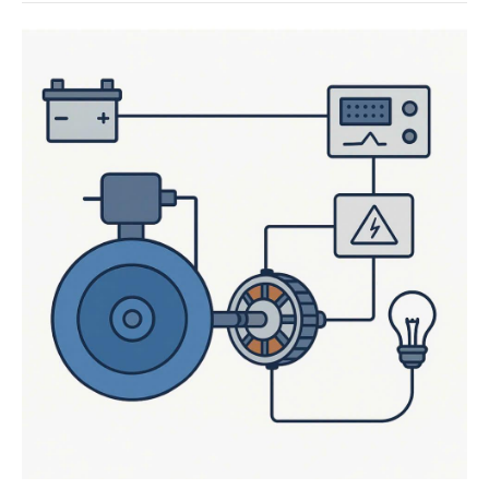
khóa mở ra hướng đi mới cho phát triển bền vững.
TS. Trần Hữu Nghị - Giám đốc Trung tâm Nghiên
cứu Lâm nghiệp Nhiệt đới (Tropenbos) Việt Nam,
đơn vị tiên phong trong các nghiên cứu và thí điểm
mô hình cà phê xanh tại Tây Nguyên chia sẻ về
hành trình đưa khoa học, chính sách và con người
đến gần nhau hơn, để hạt cà phê Việt Nam không
chỉ ngon mà còn xanh và có trách nhiệm.