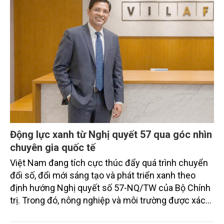
trường. Tuy nhiên, để công nghệ xanh này được áp
dụng rộng rãi, Việt Nam cần khẩn trương hoàn thiện
khung pháp lý, tiêu chuẩn kỹ thuật và cơ chế hỗ trợ
doanh nghiệp, hướng tới mục tiêu “1 triệu ắc quy
xanh” - bước đi cụ thể trong lộ trình kinh tế tuần
hoàn và phát thải ròng bằng 0 (Net Zero).
Động lực xanh từ Nghị quyết 57 qua góc nhìn
chuyên gia quốc tế
Việt Nam đang tích cực thúc đẩy quá trình chuyển
đổi số, đổi mới sáng tạo và phát triển xanh theo
định hướng Nghị quyết số 57-NQ/TW của Bộ Chính
trị. Trong đó, nông nghiệp và môi trường được xác
định là hai lĩnh vực trọng điểm chịu tác động sâu