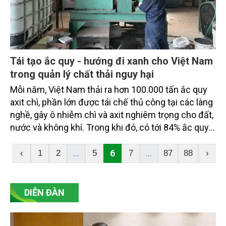
Nam trên con đường tiến tới tự chủ năng lượng và
phát triển xanh.
Tái tạo ắc quy - hướng đi xanh cho Việt Nam
trong quản lý chất thải nguy hại
Mỗi năm, Việt Nam thải ra hơn 100.000 tấn ắc quy
axit chì, phần lớn được tái chế thủ công tại các làng
nghề, gây ô nhiễm chì và axit nghiêm trọng cho đất,
nước và không khí. Trong khi đó, có tới 84% ắc quy
bị hỏng chỉ vì hiện tượng sunfat hóa, một quá trình
có thể đảo ngược nếu được xử lý đúng kỹ thuật.
...
6
...
‹
1
2
5
7
87
88
›
Nắm bắt thực trạng này, Viện Nghiên cứu Thiên tai
và Môi trường (RIDES) đã phát triển công nghệ tái
tạo ắc quy bằng xung điện cao tần không hóa chất,
DIỄN ĐÀN
giúp “hồi sinh” ắc quy cũ, khôi phục 70-95% dung
lượng, giảm đáng kể lượng chất thải nguy hại ra môi