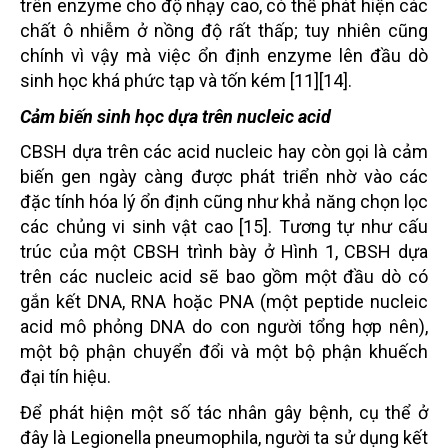
trên enzyme cho độ nhạy cao, có thể phát hiện các
chất ô nhiễm ở nồng độ rất thấp; tuy nhiên cũng
chính vì vậy mà việc ổn định enzyme lên đầu dò
sinh học khá phức tạp và tốn kém [11][14].
Cảm biến sinh học dựa trên nucleic acid
CBSH dựa trên các acid nucleic hay còn gọi là cảm
biến gen ngày càng được phát triển nhờ vào các
đặc tính hóa lý ổn định cũng như khả năng chọn lọc
các chủng vi sinh vật cao [15]. Tương tự như cấu
trúc của một CBSH trình bày ở Hình 1, CBSH dựa
trên các nucleic acid sẽ bao gồm một đầu dò có
gắn kết DNA, RNA hoặc PNA (một peptide nucleic
acid mô phỏng DNA do con người tổng hợp nên),
một bộ phận chuyển đổi và một bộ phận khuếch
đại tín hiệu.
Để phát hiện một số tác nhân gây bệnh, cụ thể ở
đây là Legionella pneumophila, người ta sử dụng kết