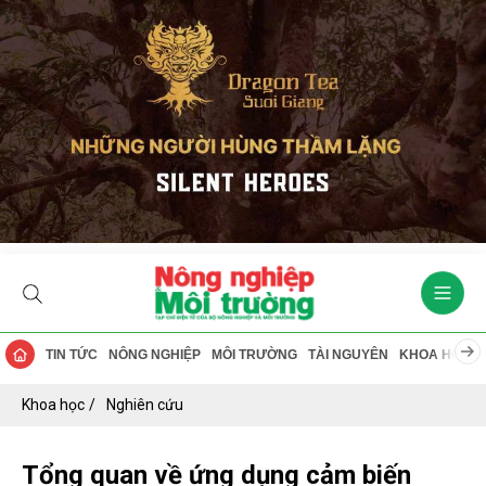
TIN TỨC
NÔNG NGHIỆP
MÔI TRƯỜNG
TÀI NGUYÊN
KHOA HỌC
Khoa học
Nghiên cứu
Tổng quan về ứng dụng cảm biến