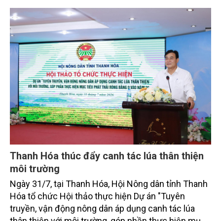
sắc bởi các tiến bộ công nghệ và cam kết bền vững
toàn cầu, đặc biệt là mục tiêu đưa phát thải ròng
bằng 0 (Net-Zero) vào năm 2050.
Thanh Hóa thúc đẩy canh tác lúa thân thiện
môi trường
Ngày 31/7, tại Thanh Hóa, Hội Nông dân tỉnh Thanh
Hóa tổ chức Hội thảo thực hiện Dự án "Tuyên
truyền, vận động nông dân áp dụng canh tác lúa
thân thiện với môi trường, góp phần thực hiện mục