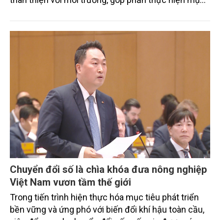
tiêu phát thải ròng bằng 0 vào năm 2050". Chương
trình thu hút sự tham gia của đông đảo đại biểu đến
từ các cơ quan quản lý nhà nước, đơn vị nghiên cứu,
doanh nghiệp, hợp tác xã và nông dân đang trực
tiếp triển khai mô hình sản xuất lúa phát thải thấp.
Chuyển đổi số là chìa khóa đưa nông nghiệp
Việt Nam vươn tầm thế giới
Trong tiến trình hiện thực hóa mục tiêu phát triển
bền vững và ứng phó với biến đổi khí hậu toàn cầu,