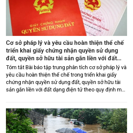
Cơ sở pháp lý và yêu cầu hoàn thiện thể chế
triển khai giấy chứng nhận quyền sử dụng
đất, quyền sở hữu tài sản gắn liền với đất
dạng điện tử
Tóm tắt Bài báo tập trung phân tích cơ sở pháp lý và
yêu cầu hoàn thiện thể chế trong triển khai giấy
chứng nhận quyền sử dụng đất, quyền sở hữu tài
sản gắn liền với đất dạng điện tử theo quy định mới
của Luật Đất đai 2024, Nghị định số 101/2024/NĐ-
CP và các văn bản hướng dẫn liên quan. Tác giả tiến
hành tổng hợp, phân tích các điểm mới của pháp
luật về giấy chứng nhận điện tử, đánh giá thực
trạng triển khai tại Việt Nam trong bối cảnh chuyển