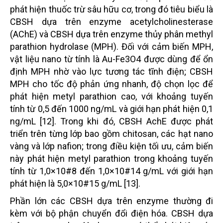
phát hiện thuốc trừ sâu hữu cơ, trong đó tiêu biểu là
CBSH dựa trên enzyme acetylcholinesterase
(AChE) và CBSH dựa trên enzyme thủy phân methyl
parathion hydrolase (MPH). Đối với cảm biến MPH,
vật liệu nano từ tính là Au-Fe3O4 được dùng để ổn
định MPH nhờ vào lực tương tác tĩnh điện; CBSH
MPH cho tốc độ phản ứng nhanh, độ chọn lọc để
phát hiện metyl parathion cao, với khoảng tuyến
tính từ 0,5 đến 1000 ng/mL và giới hạn phát hiện 0,1
ng/mL [12]. Trong khi đó, CBSH AchE được phát
triển trên từng lớp bao gồm chitosan, các hạt nano
vàng và lớp nafion; trong điều kiện tối ưu, cảm biến
này phát hiện metyl parathion trong khoảng tuyến
tính từ 1,0×10#8 đến 1,0×10#14 g/mL với giới hạn
phát hiện là 5,0×10#15 g/mL [13].
Phần lớn các CBSH dựa trên enzyme thường đi
kèm với bộ phận chuyển đổi điện hóa. CBSH dựa