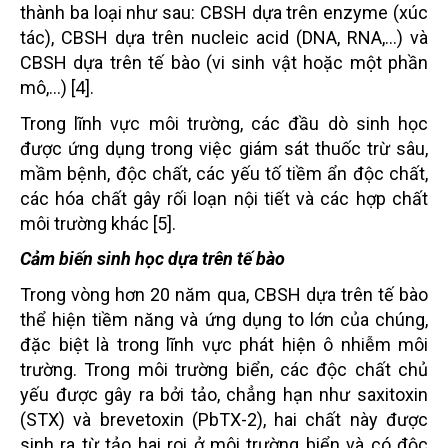
thành ba loại như sau: CBSH dựa trên enzyme (xúc
tác), CBSH dựa trên nucleic acid (DNA, RNA,…) và
CBSH dựa trên tế bào (vi sinh vật hoặc một phần
mô,…) [4].
Trong lĩnh vực môi trường, các đầu dò sinh học
được ứng dụng trong việc giám sát thuốc trừ sâu,
mầm bệnh, độc chất, các yếu tố tiềm ẩn độc chất,
các hóa chất gây rối loạn nội tiết và các hợp chất
môi trường khác [5].
Cảm biến sinh học dựa trên tế bào
Trong vòng hơn 20 năm qua, CBSH dựa trên tế bào
thể hiện tiềm năng và ứng dụng to lớn của chúng,
đặc biệt là trong lĩnh vực phát hiện ô nhiễm môi
trường. Trong môi trường biển, các độc chất chủ
yếu được gây ra bởi tảo, chẳng hạn như saxitoxin
(STX) và brevetoxin (PbTX-2), hai chất này được
sinh ra từ tảo hai roi ở môi trường biển và có độc