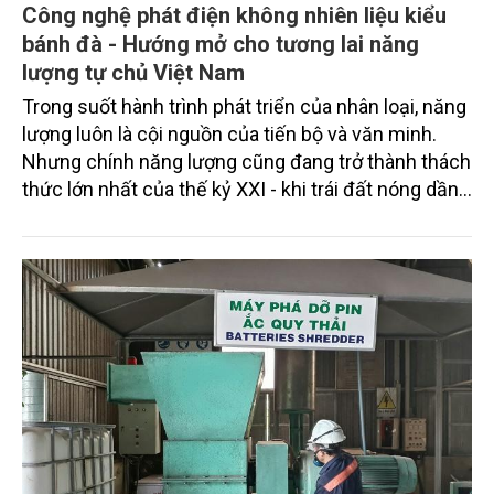
Công nghệ phát điện không nhiên liệu kiểu
bánh đà - Hướng mở cho tương lai năng
lượng tự chủ Việt Nam
Trong suốt hành trình phát triển của nhân loại, năng
lượng luôn là cội nguồn của tiến bộ và văn minh.
Nhưng chính năng lượng cũng đang trở thành thách
thức lớn nhất của thế kỷ XXI - khi trái đất nóng dần
lên, khí hậu biến đổi khôn lường và nhiên liệu hóa
thạch dần cạn kiệt. Từ trăn trở đó, tôi cùng các
cộng sự tại Viện Nghiên cứu Thiên tai và Môi trường
(RIDES) đã dồn tâm huyết nhiều năm để tìm kiếm
một hướng đi mới: một công nghệ phát điện không
cần nhiên liệu, không phát thải, không phụ thuộc
vào tự nhiên nhưng vẫn vận hành bền vững và ổn
định. Bài viết này giới thiệu công trình nghiên cứu
mà tôi gọi là “Công nghệ phát điện không nhiên liệu
kiểu bánh đà” (Flywheel Electrogen Technology) -
một bước thử nghiệm táo bạo của khoa học Việt