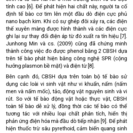
tính cao [6]. Để phát hiện hai chất này, người ta cố
định tế bào cơ tim lên một đầu dò điện cực phủ
nano bạch kim. Khi có sự ghép đôi xảy ra, các điện
thế xuyên màng được hình thành và các điện cực
ghi lại sự thay đổi điện áp từ đó xuất ra tín hiệu [7].
Junhong Min và cs. (2009) cũng đã chứng minh
thành công việc đo được phenol bằng 2 CBSH dựa
trên tế bào phát hiện bằng công nghệ SPR (cộng
hưởng plasmon bề mặt) và điện từ [8].
Bên cạnh đó, CBSH dựa trên toàn bộ tế bào sử
dụng các loài vi sinh vật như vi khuẩn, nấm (nấm
men và nấm mốc), tảo, động vật nguyên sinh và vi
rút. So với tế bào động vật hoặc thực vật, CBSH
toàn tế bào dễ xử lý, đồng thời các tế bào có thể
tương tác với nhiều loại chất phân tích, hiển thị
phản ứng điện hóa mà đầu dò tiếp nhận [9]. Để phát
hiện thuốc trừ sâu pyrethoid, cảm biến quang sinh