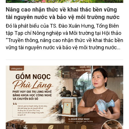
Nâng cao nhận thức về khai thác bền vững
tài nguyên nước và bảo vệ môi trường nước
Đó là phát biểu của TS. Đào Xuân Hưng, Tổng Biên
tập Tạp chí Nông nghiệp và Môi trường tại Hội thảo
“Truyền thông, nâng cao nhận thức về khai thác bền
vững tài nguyên nước và bảo vệ môi trường nước
xuyên biên giới” do Tạp chí Nông nghiệp và Môi
trường phối hợp với Sở Nông nghiệp và Môi trường
tỉnh Lai Châu tổ chức ngày 10/7/2026. Hội thảo thu
hút sự tham gia của hơn 100 đại biểu là lãnh đạo
các đơn vị thuộc Bộ Nông nghiệp và Môi trường,
chuyên gia, nhà khoa học, Sở Nông nghiệp và Môi
trường tỉnh Lai Châu và đại diện các cơ quan đơn vị
doanh nghiệp ở các tỉnh miền núi phía Bắc.