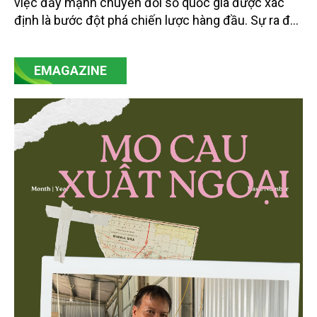
việc đẩy mạnh chuyển đổi số quốc gia được xác
định là bước đột phá chiến lược hàng đầu. Sự ra đời
của Nghị quyết số 57-NQ/TW đã trở thành động lực
mạnh mẽ, thúc đẩy quá trình cải cách toàn diện,
EMAGAZINE
minh bạch hóa chuỗi cung ứng và nâng cao hiệu
quả quản lý môi trường, đặc biệt trong hai lĩnh vực
then chốt là nông nghiệp và môi trường.