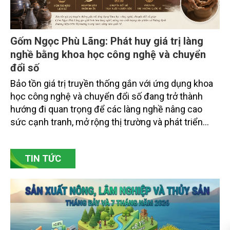
Gốm Ngọc Phù Lãng: Phát huy giá trị làng
nghề bằng khoa học công nghệ và chuyển
đổi số
Bảo tồn giá trị truyền thống gắn với ứng dụng khoa
học công nghệ và chuyển đổi số đang trở thành
hướng đi quan trọng để các làng nghề nâng cao
sức cạnh tranh, mở rộng thị trường và phát triển
bền vững. Tại làng gốm Phù Lãng, xã Phù Lãng, tỉnh
Bắc Ninh, nhiều nghệ nhân và cơ sở sản xuất đã
TIN TỨC
chủ động đổi mới tư duy, đầu tư công nghệ, xây
dựng thương hiệu trên nền tảng giá trị truyền thống.