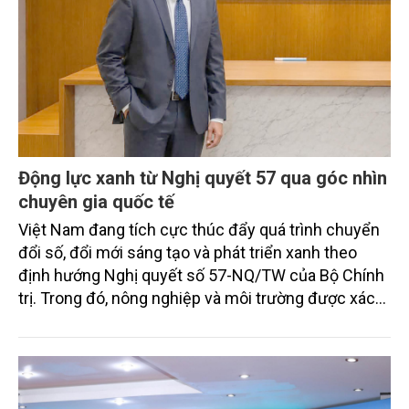
Động lực xanh từ Nghị quyết 57 qua góc nhìn
chuyên gia quốc tế
Việt Nam đang tích cực thúc đẩy quá trình chuyển
đổi số, đổi mới sáng tạo và phát triển xanh theo
định hướng Nghị quyết số 57-NQ/TW của Bộ Chính
trị. Trong đó, nông nghiệp và môi trường được xác
định là hai lĩnh vực trọng điểm chịu tác động sâu
sắc bởi các tiến bộ công nghệ và cam kết bền vững
toàn cầu, đặc biệt là mục tiêu đưa phát thải ròng
bằng 0 (Net-Zero) vào năm 2050.