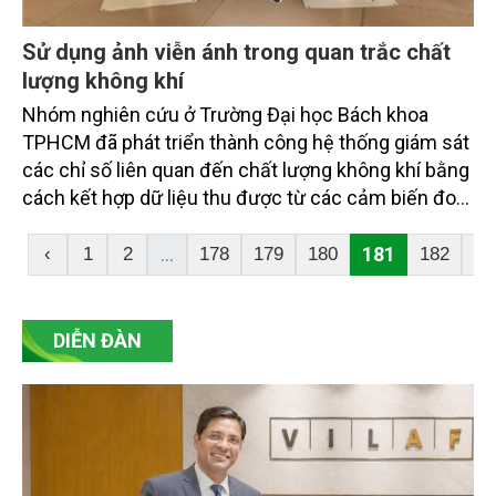
Sử dụng ảnh viễn ánh trong quan trắc chất
lượng không khí
Nhóm nghiên cứu ở Trường Đại học Bách khoa
TPHCM đã phát triển thành công hệ thống giám sát
các chỉ số liên quan đến chất lượng không khí bằng
cách kết hợp dữ liệu thu được từ các cảm biến đo
đạc với phân tích ảnh viễn thám.
...
181
‹
1
2
178
179
180
182
18
DIỄN ĐÀN