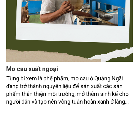
Mo cau xuất ngoại
Từng bị xem là phế phẩm, mo cau ở Quảng Ngãi
đang trở thành nguyên liệu để sản xuất các sản
phẩm thân thiện môi trường, mở thêm sinh kế cho
người dân và tạo nên vòng tuần hoàn xanh ở làng
quê. Trải qua chặng đường dài (từ 2020 đến nay),
chén, dĩa... từ mo cau đã được thị trường trong nước
và quốc tế đón nhận.