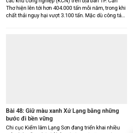
Xử lý chất thải công nghiệp ở TP. Cần Thơ
hướng tới các khu công nghiệp sinh thái
Khối lượng chất thải rắn công nghiệp phát sinh tại
các khu công nghiệp (KCN) trên địa bàn TP. Cần
Thơ hiện lên tới hơn 404.000 tấn mỗi năm, trong khi
chất thải nguy hại vượt 3.100 tấn. Mặc dù công tác
thu gom, phân loại và xử lý cơ bản được thực hiện
đúng quy định, nhưng việc thiếu các cơ sở xử lý đạt
chuẩn tại địa phương và khu vực Đồng bằng sông
Cửu Long (ĐBSCL) đang đặt ra nhiều thách thức đối
với mục tiêu phát triển công nghiệp xanh, bền vững.
Những chỉ đạo mới của lãnh đạo thành phố được kỳ
vọng sẽ góp phần tháo gỡ điểm nghẽn này, hướng
tới xây dựng các KCN sạch, sinh thái trong giai
đoạn tới.