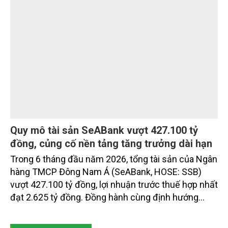
Quy mô tài sản SeABank vượt 427.100 tỷ
đồng, củng cố nền tảng tăng trưởng dài hạn
Trong 6 tháng đầu năm 2026, tổng tài sản của Ngân
hàng TMCP Đông Nam Á (SeABank, HOSE: SSB)
vượt 427.100 tỷ đồng, lợi nhuận trước thuế hợp nhất
đạt 2.625 tỷ đồng. Đồng hành cùng định hướng
giảm mặt bằng lãi suất để hỗ trợ nền kinh tế,
SeABank tiếp tục duy trì hoạt động hiệu quả, mở