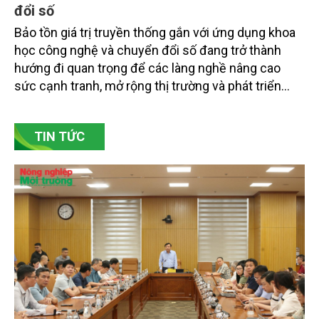
đổi số
Bảo tồn giá trị truyền thống gắn với ứng dụng khoa
học công nghệ và chuyển đổi số đang trở thành
hướng đi quan trọng để các làng nghề nâng cao
sức cạnh tranh, mở rộng thị trường và phát triển
bền vững. Tại làng gốm Phù Lãng, xã Phù Lãng, tỉnh
Bắc Ninh, nhiều nghệ nhân và cơ sở sản xuất đã
TIN TỨC
chủ động đổi mới tư duy, đầu tư công nghệ, xây
dựng thương hiệu trên nền tảng giá trị truyền thống.