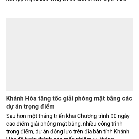
đặt ra yêu cầu phát triển các ngành kinh tế biển, mà
xác lập một bước chuyển có tính chiến lược: Từ
"khai thác biển" sang "quản trị biển hiện đại"; từ
"phát triển kinh tế ven biển" sang "xây dựng quốc
gia biển mạnh". Trong bước chuyển ấy, ngành Nông
nghiệp và Môi trường giữ vai trò đặc biệt quan trọng,
từ hoàn thiện thể chế, quy hoạch không gian biển,
quản lý tài nguyên đến bảo vệ môi trường, phục hồi
hệ sinh thái và kiến tạo sinh kế bền vững cho người
dân ven biển, hải đảo.
Khánh Hòa tăng tốc giải phóng mặt bằng các