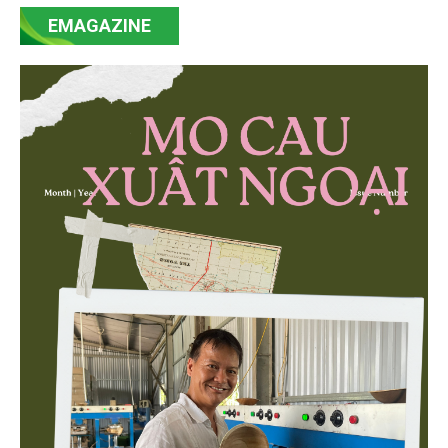
mạnh mẽ, thúc đẩy quá trình cải cách toàn diện,
EMAGAZINE
minh bạch hóa chuỗi cung ứng và nâng cao hiệu
quả quản lý môi trường, đặc biệt trong hai lĩnh vực
then chốt là nông nghiệp và môi trường.