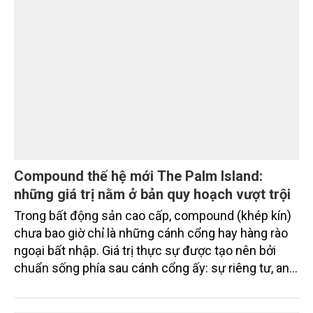
triệu USD.
Compound thế hệ mới The Palm Island:
những giá trị nằm ở bản quy hoạch vượt trội
Trong bất động sản cao cấp, compound (khép kín)
chưa bao giờ chỉ là những cánh cổng hay hàng rào
ngoại bất nhập. Giá trị thực sự được tạo nên bởi
chuẩn sống phía sau cánh cổng ấy: sự riêng tư, an
ninh, cộng đồng cư dân tinh hoa và hệ tiện ích, dịch
vụ được thiết kế dành riêng cho họ.