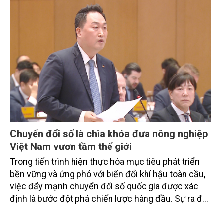
từ các cơ quan quản lý nhà nước, đơn vị nghiên cứu,
doanh nghiệp, hợp tác xã và nông dân đang trực
tiếp triển khai mô hình sản xuất lúa phát thải thấp.
Chuyển đổi số là chìa khóa đưa nông nghiệp
Việt Nam vươn tầm thế giới
Trong tiến trình hiện thực hóa mục tiêu phát triển
bền vững và ứng phó với biến đổi khí hậu toàn cầu,
việc đẩy mạnh chuyển đổi số quốc gia được xác
định là bước đột phá chiến lược hàng đầu. Sự ra đời
của Nghị quyết số 57-NQ/TW đã trở thành động lực