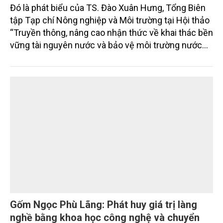
Đó là phát biểu của TS. Đào Xuân Hưng, Tổng Biên
tập Tạp chí Nông nghiệp và Môi trường tại Hội thảo
“Truyền thông, nâng cao nhận thức về khai thác bền
vững tài nguyên nước và bảo vệ môi trường nước
xuyên biên giới” do Tạp chí Nông nghiệp và Môi
trường phối hợp với Sở Nông nghiệp và Môi trường
tỉnh Lai Châu tổ chức ngày 10/7/2026. Hội thảo thu
hút sự tham gia của hơn 100 đại biểu là lãnh đạo
các đơn vị thuộc Bộ Nông nghiệp và Môi trường,
chuyên gia, nhà khoa học, Sở Nông nghiệp và Môi
trường tỉnh Lai Châu và đại diện các cơ quan đơn vị
doanh nghiệp ở các tỉnh miền núi phía Bắc.
Gốm Ngọc Phù Lãng: Phát huy giá trị làng
nghề bằng khoa học công nghệ và chuyển