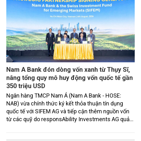
Nam A Bank đón dòng vốn xanh từ Thụy Sĩ,
nâng tổng quy mô huy động vốn quốc tế gần
350 triệu USD
Ngân hàng TMCP Nam Á (Nam A Bank - HOSE:
NAB) vừa chính thức ký kết thỏa thuận tín dụng
quốc tế với SIFEM AG và tiếp cận thêm nguồn vốn
từ các quỹ do responsAbility Investments AG quản
lý, nâng tổng quy mô dòng vốn mà ngân hàng này
thu hút thành công từ đầu năm đến nay lên gần 350