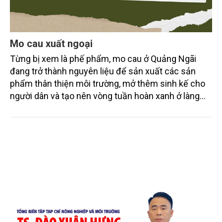
Mo cau xuất ngoại
Từng bị xem là phế phẩm, mo cau ở Quảng Ngãi
đang trở thành nguyên liệu để sản xuất các sản
phẩm thân thiện môi trường, mở thêm sinh kế cho
người dân và tạo nên vòng tuần hoàn xanh ở làng
quê. Trải qua chặng đường dài (từ 2020 đến nay),
chén, dĩa... từ mo cau đã được thị trường trong nước
và quốc tế đón nhận.