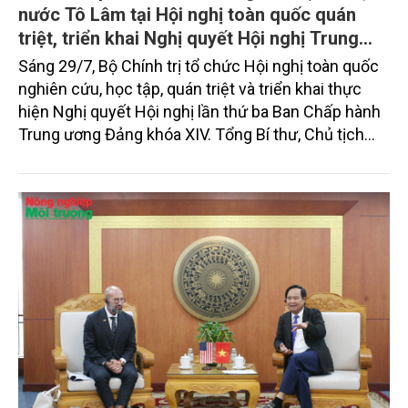
nước Tô Lâm tại Hội nghị toàn quốc quán
triệt, triển khai Nghị quyết Hội nghị Trung
ương 3, khóa XIV
Sáng 29/7, Bộ Chính trị tổ chức Hội nghị toàn quốc
nghiên cứu, học tập, quán triệt và triển khai thực
hiện Nghị quyết Hội nghị lần thứ ba Ban Chấp hành
Trung ương Đảng khóa XIV. Tổng Bí thư, Chủ tịch
nước Tô Lâm đã có bài phát biểu chỉ đạo quan
trọng. Tạp chí Nông nghiệp và Môi trường trân trọng
giới thiệu toàn văn bài phát biểu của đồng chí Tổng
Bí thư, Chủ tịch nước.