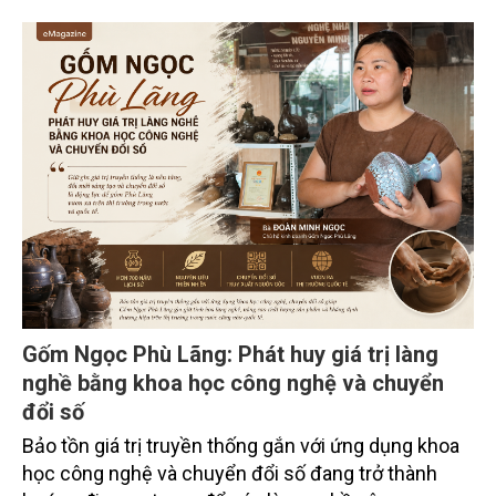
trường phối hợp với Sở Nông nghiệp và Môi trường
tỉnh Lai Châu tổ chức ngày 10/7/2026. Hội thảo thu
hút sự tham gia của hơn 100 đại biểu là lãnh đạo
các đơn vị thuộc Bộ Nông nghiệp và Môi trường,
chuyên gia, nhà khoa học, Sở Nông nghiệp và Môi
trường tỉnh Lai Châu và đại diện các cơ quan đơn vị
doanh nghiệp ở các tỉnh miền núi phía Bắc.
Gốm Ngọc Phù Lãng: Phát huy giá trị làng
nghề bằng khoa học công nghệ và chuyển
đổi số
Bảo tồn giá trị truyền thống gắn với ứng dụng khoa
học công nghệ và chuyển đổi số đang trở thành