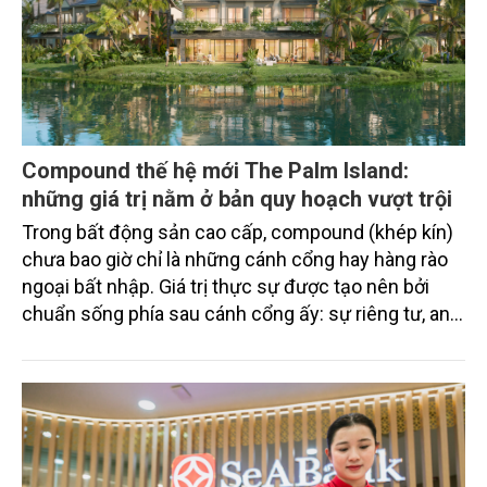
Compound thế hệ mới The Palm Island:
những giá trị nằm ở bản quy hoạch vượt trội
Trong bất động sản cao cấp, compound (khép kín)
chưa bao giờ chỉ là những cánh cổng hay hàng rào
ngoại bất nhập. Giá trị thực sự được tạo nên bởi
chuẩn sống phía sau cánh cổng ấy: sự riêng tư, an
ninh, cộng đồng cư dân tinh hoa và hệ tiện ích, dịch
vụ được thiết kế dành riêng cho họ.