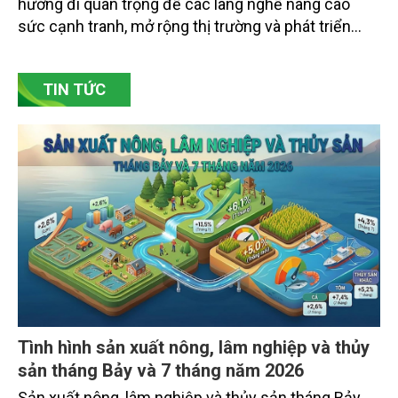
hướng đi quan trọng để các làng nghề nâng cao
sức cạnh tranh, mở rộng thị trường và phát triển
bền vững. Tại làng gốm Phù Lãng, xã Phù Lãng, tỉnh
Bắc Ninh, nhiều nghệ nhân và cơ sở sản xuất đã
TIN TỨC
chủ động đổi mới tư duy, đầu tư công nghệ, xây
dựng thương hiệu trên nền tảng giá trị truyền thống.
Tình hình sản xuất nông, lâm nghiệp và thủy
sản tháng Bảy và 7 tháng năm 2026
Sản xuất nông, lâm nghiệp và thủy sản tháng Bảy