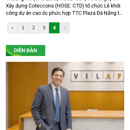
Xây dựng Coteccons (HOSE: CTD) tổ chức Lễ khởi
công dự án cao ốc phức hợp TTC Plaza Đà Nẵng tại
quận Thanh Khê, Thành phố Đà Nẵng.
4
›
‹
1
2
3
DIỄN ĐÀN