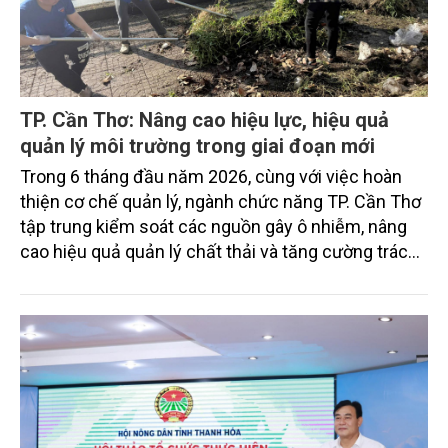
TP. Cần Thơ: Nâng cao hiệu lực, hiệu quả
quản lý môi trường trong giai đoạn mới
Trong 6 tháng đầu năm 2026, cùng với việc hoàn
thiện cơ chế quản lý, ngành chức năng TP. Cần Thơ
tập trung kiểm soát các nguồn gây ô nhiễm, nâng
cao hiệu quả quản lý chất thải và tăng cường trách
nhiệm của các tổ chức, cá nhân trong thực thi pháp
luật về môi trường tạo nền tảng cho mục tiêu phát
triển kinh tế - xã hội bền vững.