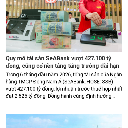
Quy mô tài sản SeABank vượt 427.100 tỷ
đồng, củng cố nền tảng tăng trưởng dài hạn
Trong 6 tháng đầu năm 2026, tổng tài sản của Ngân
hàng TMCP Đông Nam Á (SeABank, HOSE: SSB)
vượt 427.100 tỷ đồng, lợi nhuận trước thuế hợp nhất
đạt 2.625 tỷ đồng. Đồng hành cùng định hướng
giảm mặt bằng lãi suất để hỗ trợ nền kinh tế,
SeABank tiếp tục duy trì hoạt động hiệu quả, mở
rộng tín dụng, củng cố nguồn vốn và đảm bảo các
chỉ tiêu an toàn.