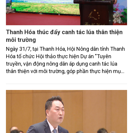
Thanh Hóa thúc đẩy canh tác lúa thân thiện
môi trường
Ngày 31/7, tại Thanh Hóa, Hội Nông dân tỉnh Thanh
Hóa tổ chức Hội thảo thực hiện Dự án "Tuyên
truyền, vận động nông dân áp dụng canh tác lúa
thân thiện với môi trường, góp phần thực hiện mục
tiêu phát thải ròng bằng 0 vào năm 2050". Chương
trình thu hút sự tham gia của đông đảo đại biểu đến
từ các cơ quan quản lý nhà nước, đơn vị nghiên cứu,
doanh nghiệp, hợp tác xã và nông dân đang trực
tiếp triển khai mô hình sản xuất lúa phát thải thấp.