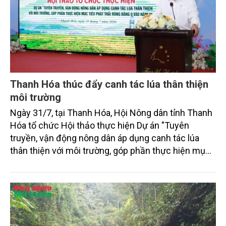
Thanh Hóa thúc đẩy canh tác lúa thân thiện
môi trường
Ngày 31/7, tại Thanh Hóa, Hội Nông dân tỉnh Thanh
Hóa tổ chức Hội thảo thực hiện Dự án "Tuyên
truyền, vận động nông dân áp dụng canh tác lúa
thân thiện với môi trường, góp phần thực hiện mục
tiêu phát thải ròng bằng 0 vào năm 2050". Chương
trình thu hút sự tham gia của đông đảo đại biểu đến
từ các cơ quan quản lý nhà nước, đơn vị nghiên cứu,
doanh nghiệp, hợp tác xã và nông dân đang trực
tiếp triển khai mô hình sản xuất lúa phát thải thấp.