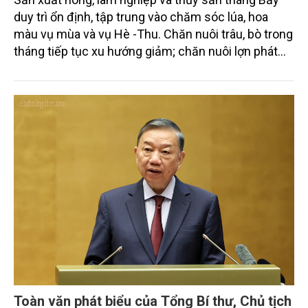
duy trì ổn định, tập trung vào chăm sóc lúa, hoa
màu vụ mùa và vụ Hè -Thu. Chăn nuôi trâu, bò trong
tháng tiếp tục xu hướng giảm; chăn nuôi lợn phát
triển ổn định; chăn nuôi gia cầm duy trì đà tăng
trưởng khá. Diện tích rừng trồng mới và sản lượng
thủy sản đều tăng nhẹ.
Toàn văn phát biểu của Tổng Bí thư, Chủ tịch