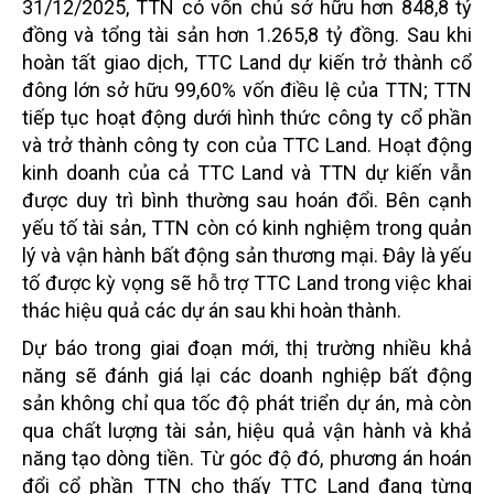
31/12/2025, TTN có vốn chủ sở hữu hơn 848,8 tỷ
đồng và tổng tài sản hơn 1.265,8 tỷ đồng. Sau khi
hoàn tất giao dịch, TTC Land dự kiến trở thành cổ
đông lớn sở hữu 99,60% vốn điều lệ của TTN; TTN
tiếp tục hoạt động dưới hình thức công ty cổ phần
và trở thành công ty con của TTC Land. Hoạt động
kinh doanh của cả TTC Land và TTN dự kiến vẫn
được duy trì bình thường sau hoán đổi. Bên cạnh
yếu tố tài sản, TTN còn có kinh nghiệm trong quản
lý và vận hành bất động sản thương mại. Đây là yếu
tố được kỳ vọng sẽ hỗ trợ TTC Land trong việc khai
thác hiệu quả các dự án sau khi hoàn thành.
Dự báo trong giai đoạn mới, thị trường nhiều khả
năng sẽ đánh giá lại các doanh nghiệp bất động
sản không chỉ qua tốc độ phát triển dự án, mà còn
qua chất lượng tài sản, hiệu quả vận hành và khả
năng tạo dòng tiền. Từ góc độ đó, phương án hoán
đổi cổ phần TTN cho thấy TTC Land đang từng