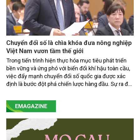
Chuyển đổi số là chìa khóa đưa nông nghiệp
Việt Nam vươn tầm thế giới
Trong tiến trình hiện thực hóa mục tiêu phát triển
bền vững và ứng phó với biến đổi khí hậu toàn cầu,
việc đẩy mạnh chuyển đổi số quốc gia được xác
định là bước đột phá chiến lược hàng đầu. Sự ra đời
của Nghị quyết số 57-NQ/TW đã trở thành động lực
mạnh mẽ, thúc đẩy quá trình cải cách toàn diện,
EMAGAZINE
minh bạch hóa chuỗi cung ứng và nâng cao hiệu
quả quản lý môi trường, đặc biệt trong hai lĩnh vực
then chốt là nông nghiệp và môi trường.