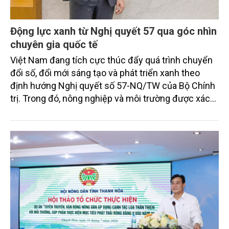
Động lực xanh từ Nghị quyết 57 qua góc nhìn
chuyên gia quốc tế
Việt Nam đang tích cực thúc đẩy quá trình chuyển
đổi số, đổi mới sáng tạo và phát triển xanh theo
định hướng Nghị quyết số 57-NQ/TW của Bộ Chính
trị. Trong đó, nông nghiệp và môi trường được xác
định là hai lĩnh vực trọng điểm chịu tác động sâu
sắc bởi các tiến bộ công nghệ và cam kết bền vững
toàn cầu, đặc biệt là mục tiêu đưa phát thải ròng
bằng 0 (Net-Zero) vào năm 2050.