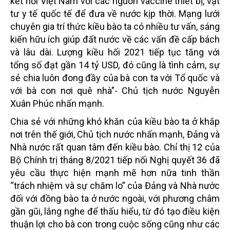
kết nối Việt Nam với các nguồn vaccine thiết bị, vật
tư y tế quốc tế để đưa về nước kịp thời. Mạng lưới
chuyên gia trí thức kiều bào ta có nhiều tư vấn, sáng
kiến hữu ích giúp đất nước về các vấn đề cấp bách
và lâu dài. Lượng kiều hối 2021 tiếp tục tăng với
tổng số đạt gần 14 tỷ USD, đó cũng là tình cảm, sự
sẻ chia luôn đong đầy của bà con ta với Tổ quốc và
với bà con nơi quê nhà"- Chủ tịch nước Nguyễn
Xuân Phúc nhấn mạnh.
Chia sẻ với những khó khăn của kiều bào ta ở khắp
nơi trên thế giới, Chủ tịch nước nhấn mạnh, Đảng và
Nhà nước rất quan tâm đến kiều bào. Chỉ thị 12 của
Bộ Chính trị tháng 8/2021 tiếp nối Nghị quyết 36 đã
yêu cầu thực hiện mạnh mẽ hơn nữa tinh thần
“trách nhiệm và sự chăm lo” của Đảng và Nhà nước
đối với đồng bào ta ở nước ngoài, với phương châm
gần gũi, lắng nghe để thấu hiểu, từ đó tạo điều kiện
thuận lợi cho bà con trong cuộc sống cũng như các