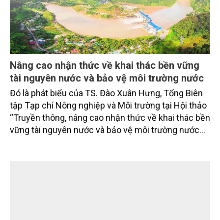
Nâng cao nhận thức về khai thác bền vững
tài nguyên nước và bảo vệ môi trường nước
Đó là phát biểu của TS. Đào Xuân Hưng, Tổng Biên
tập Tạp chí Nông nghiệp và Môi trường tại Hội thảo
“Truyền thông, nâng cao nhận thức về khai thác bền
vững tài nguyên nước và bảo vệ môi trường nước
xuyên biên giới” do Tạp chí Nông nghiệp và Môi
trường phối hợp với Sở Nông nghiệp và Môi trường
tỉnh Lai Châu tổ chức ngày 10/7/2026. Hội thảo thu
hút sự tham gia của hơn 100 đại biểu là lãnh đạo
các đơn vị thuộc Bộ Nông nghiệp và Môi trường,
chuyên gia, nhà khoa học, Sở Nông nghiệp và Môi
trường tỉnh Lai Châu và đại diện các cơ quan đơn vị