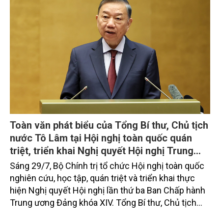
Toàn văn phát biểu của Tổng Bí thư, Chủ tịch
nước Tô Lâm tại Hội nghị toàn quốc quán
triệt, triển khai Nghị quyết Hội nghị Trung
ương 3, khóa XIV
Sáng 29/7, Bộ Chính trị tổ chức Hội nghị toàn quốc
nghiên cứu, học tập, quán triệt và triển khai thực
hiện Nghị quyết Hội nghị lần thứ ba Ban Chấp hành
Trung ương Đảng khóa XIV. Tổng Bí thư, Chủ tịch
nước Tô Lâm đã có bài phát biểu chỉ đạo quan