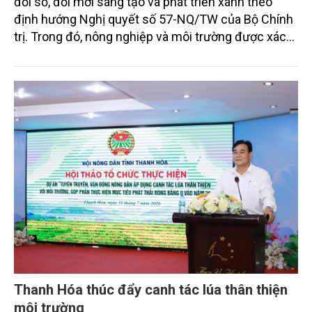
đổi số, đổi mới sáng tạo và phát triển xanh theo
định hướng Nghị quyết số 57-NQ/TW của Bộ Chính
trị. Trong đó, nông nghiệp và môi trường được xác
định là hai lĩnh vực trọng điểm chịu tác động sâu
sắc bởi các tiến bộ công nghệ và cam kết bền vững
toàn cầu, đặc biệt là mục tiêu đưa phát thải ròng
bằng 0 (Net-Zero) vào năm 2050.
Thanh Hóa thúc đẩy canh tác lúa thân thiện
môi trường