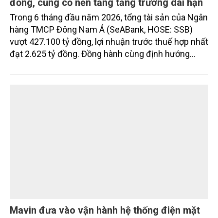
đồng, củng cố nền tảng tăng trưởng dài hạn
Trong 6 tháng đầu năm 2026, tổng tài sản của Ngân
hàng TMCP Đông Nam Á (SeABank, HOSE: SSB)
vượt 427.100 tỷ đồng, lợi nhuận trước thuế hợp nhất
đạt 2.625 tỷ đồng. Đồng hành cùng định hướng
giảm mặt bằng lãi suất để hỗ trợ nền kinh tế,
SeABank tiếp tục duy trì hoạt động hiệu quả, mở
rộng tín dụng, củng cố nguồn vốn và đảm bảo các
chỉ tiêu an toàn.