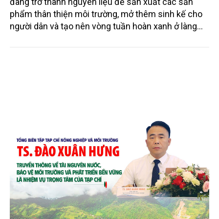
đang trở thành nguyên liệu để sản xuất các sản
phẩm thân thiện môi trường, mở thêm sinh kế cho
người dân và tạo nên vòng tuần hoàn xanh ở làng
quê. Trải qua chặng đường dài (từ 2020 đến nay),
chén, dĩa... từ mo cau đã được thị trường trong nước
và quốc tế đón nhận.