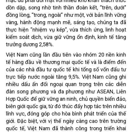
mặc dù phải đối mặt với nhiều khó khăn thách thức
dồn dập, song nhờ tinh thần đoàn kết, “trên, dưới”
đồng lòng, “trong, ngoài” như một, với bản lĩnh vững
vàng, hành động mạnh mẽ, sáng tạo, chúng ta đã
thực hiện “nhiệm vụ kép”, vừa thích ứng, linh hoạt
kiểm soát dịch, vừa giữ vững ổn định, kinh tế tăng
trưởng dương 2,58%.
Việt Nam cũng lần đầu tiên vào nhóm 20 nền kinh
tế hàng đầu về thương mại quốc tế và là điểm đến
của các nhà đầu tư quốc tế khi tổng số vốn đấu tư
trực tiếp nước ngoài tăng 9,5%. Việt Nam cũng ghi
nhiều dấu ấn đối ngoại quan trọng trên các diễn
đàn song phương và đa phương như ASEAN, Liên
Hợp Quốc để giữ vững an ninh, chủ quyền biển đảo,
biên giới quốc gia, từ đó thúc đẩy hợp tác trên nhiều
lĩnh vực, đóng góp cho hòa bình phát triển của thế
giới. Đặc biệt, với vị thế ngày càng cao trên trường
quốc tế, Việt Nam đã thành công trong triển khai