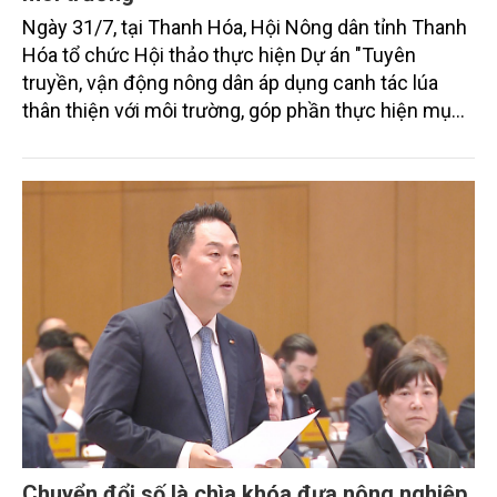
Ngày 31/7, tại Thanh Hóa, Hội Nông dân tỉnh Thanh
Hóa tổ chức Hội thảo thực hiện Dự án "Tuyên
truyền, vận động nông dân áp dụng canh tác lúa
thân thiện với môi trường, góp phần thực hiện mục
tiêu phát thải ròng bằng 0 vào năm 2050". Chương
trình thu hút sự tham gia của đông đảo đại biểu đến
từ các cơ quan quản lý nhà nước, đơn vị nghiên cứu,
doanh nghiệp, hợp tác xã và nông dân đang trực
tiếp triển khai mô hình sản xuất lúa phát thải thấp.
Chuyển đổi số là chìa khóa đưa nông nghiệp