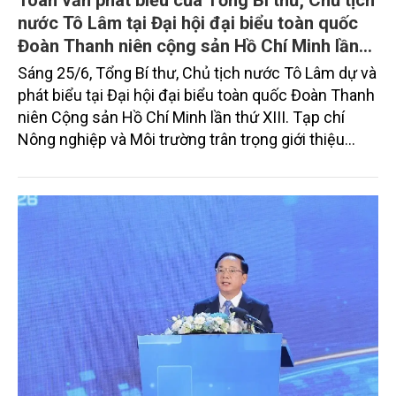
Toàn văn phát biểu của Tổng Bí thư, Chủ tịch
nước Tô Lâm tại Đại hội đại biểu toàn quốc
Đoàn Thanh niên cộng sản Hồ Chí Minh lần
thứ XIII
Sáng 25/6, Tổng Bí thư, Chủ tịch nước Tô Lâm dự và
phát biểu tại Đại hội đại biểu toàn quốc Đoàn Thanh
niên Cộng sản Hồ Chí Minh lần thứ XIII. Tạp chí
Nông nghiệp và Môi trường trân trọng giới thiệu
toàn văn bài phát biểu của Tổng Bí thư, Chủ tịch
nước Tô Lâm.