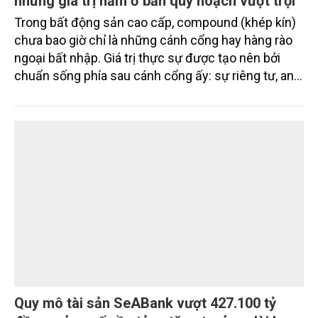
những giá trị nằm ở bản quy hoạch vượt trội
Trong bất động sản cao cấp, compound (khép kín)
chưa bao giờ chỉ là những cánh cổng hay hàng rào
ngoại bất nhập. Giá trị thực sự được tạo nên bởi
chuẩn sống phía sau cánh cổng ấy: sự riêng tư, an
ninh, cộng đồng cư dân tinh hoa và hệ tiện ích, dịch
vụ được thiết kế dành riêng cho họ.
Quy mô tài sản SeABank vượt 427.100 tỷ