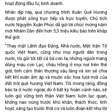
hoạt động đầu tư, kinh doanh.
Nhân dịp này, qua chương trình Xuân Quê Hương
được phát sóng trực tiếp và trực tuyến, Chủ tịch
nước Nguyễn Xuân Phúc dã gửi lời chúc mừng năm
mới Nhâm Dần đến hơn 5,3 triệu kiều bào trên khắp
thế giới.
"Thay mặt Lãnh đạo Đảng, Nhà nước, Mặt trận Tổ
quốc Việt Nam, cũng như mọi người dân trong
nước, tôi gửi tới tất cả bà con ta, những người mang
dòng máu con Lạc, cháu Hồng ở mọi nơi trên thế
giới, tình cảm thân thương sâu lắng và xin sẻ chia
tiết khí xuân ấm áp và muôn sắc hoa tươi mới của
đất trời quê hương Việt Nam. Tôi mong rằng, đồng
bào ta ở nước ngoài, dù ở bất kỳ hoàn cảnh nào, sẽ
luôn giữ vững tinh thần Việt Nam: luôn lạc quan,
không nao núng trước khó khăn, thách thức; linh
hoạt, sáng tạo trước thời cơ và luôn đoàn kết như lời