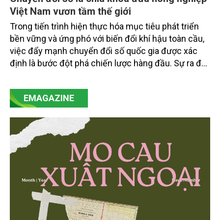
Việt Nam vươn tầm thế giới
Trong tiến trình hiện thực hóa mục tiêu phát triển
bền vững và ứng phó với biến đổi khí hậu toàn cầu,
việc đẩy mạnh chuyển đổi số quốc gia được xác
định là bước đột phá chiến lược hàng đầu. Sự ra đời
của Nghị quyết số 57-NQ/TW đã trở thành động lực
mạnh mẽ, thúc đẩy quá trình cải cách toàn diện,
EMAGAZINE
minh bạch hóa chuỗi cung ứng và nâng cao hiệu
quả quản lý môi trường, đặc biệt trong hai lĩnh vực
then chốt là nông nghiệp và môi trường.