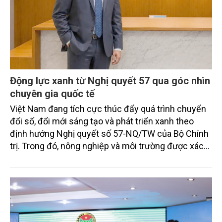
Động lực xanh từ Nghị quyết 57 qua góc nhìn
chuyên gia quốc tế
Việt Nam đang tích cực thúc đẩy quá trình chuyển
đổi số, đổi mới sáng tạo và phát triển xanh theo
định hướng Nghị quyết số 57-NQ/TW của Bộ Chính
trị. Trong đó, nông nghiệp và môi trường được xác
định là hai lĩnh vực trọng điểm chịu tác động sâu
sắc bởi các tiến bộ công nghệ và cam kết bền vững
toàn cầu, đặc biệt là mục tiêu đưa phát thải ròng
bằng 0 (Net-Zero) vào năm 2050.