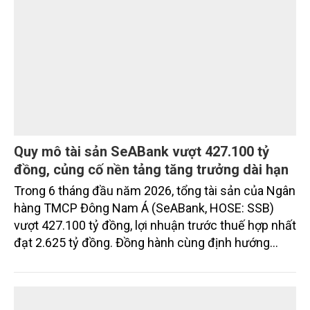
chuẩn sống phía sau cánh cổng ấy: sự riêng tư, an
ninh, cộng đồng cư dân tinh hoa và hệ tiện ích, dịch
vụ được thiết kế dành riêng cho họ.
Quy mô tài sản SeABank vượt 427.100 tỷ
đồng, củng cố nền tảng tăng trưởng dài hạn
Trong 6 tháng đầu năm 2026, tổng tài sản của Ngân
hàng TMCP Đông Nam Á (SeABank, HOSE: SSB)
vượt 427.100 tỷ đồng, lợi nhuận trước thuế hợp nhất