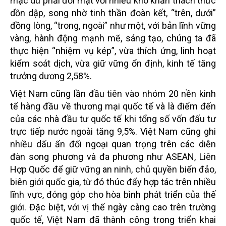
mặc dù phải đối mặt với nhiều khó khăn thách thức
dồn dập, song nhờ tinh thần đoàn kết, “trên, dưới”
đồng lòng, “trong, ngoài” như một, với bản lĩnh vững
vàng, hành động mạnh mẽ, sáng tạo, chúng ta đã
thực hiện “nhiệm vụ kép”, vừa thích ứng, linh hoạt
kiểm soát dịch, vừa giữ vững ổn định, kinh tế tăng
trưởng dương 2,58%.
Việt Nam cũng lần đầu tiên vào nhóm 20 nền kinh
tế hàng đầu về thương mại quốc tế và là điểm đến
của các nhà đầu tư quốc tế khi tổng số vốn đấu tư
trực tiếp nước ngoài tăng 9,5%. Việt Nam cũng ghi
nhiều dấu ấn đối ngoại quan trọng trên các diễn
đàn song phương và đa phương như ASEAN, Liên
Hợp Quốc để giữ vững an ninh, chủ quyền biển đảo,
biên giới quốc gia, từ đó thúc đẩy hợp tác trên nhiều
lĩnh vực, đóng góp cho hòa bình phát triển của thế
giới. Đặc biệt, với vị thế ngày càng cao trên trường
quốc tế, Việt Nam đã thành công trong triển khai