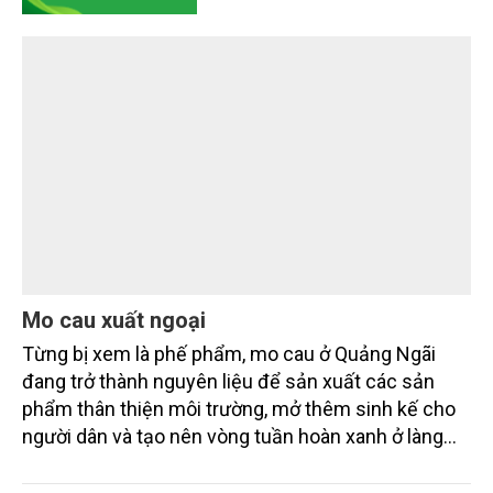
quả quản lý môi trường, đặc biệt trong hai lĩnh vực
then chốt là nông nghiệp và môi trường.
Mo cau xuất ngoại
Từng bị xem là phế phẩm, mo cau ở Quảng Ngãi
đang trở thành nguyên liệu để sản xuất các sản
phẩm thân thiện môi trường, mở thêm sinh kế cho
người dân và tạo nên vòng tuần hoàn xanh ở làng
quê. Trải qua chặng đường dài (từ 2020 đến nay),
chén, dĩa... từ mo cau đã được thị trường trong nước