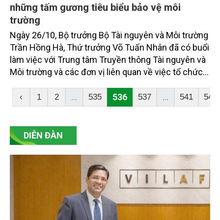
những tấm gương tiêu biểu bảo vệ môi
trường
Ngày 26/10, Bộ trưởng Bộ Tài nguyên và Môi trường
Trần Hồng Hà, Thứ trưởng Võ Tuấn Nhân đã có buổi
làm việc với Trung tâm Truyền thông Tài nguyên và
Môi trường và các đơn vị liên quan về việc tổ chức
xét tặng Giải thưởng Môi trường Việt Nam. Đây là
Giải thưởng cao quý nhất về môi trường nhằm tôn
...
536
...
‹
1
2
535
537
541
542
vinh những tổ chức, cá nhân, cộng đồng đã có
những đóng góp to lớn cho sự nghiệp bảo vệ môi
trường.
DIỄN ĐÀN