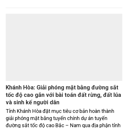
Sau hơn một tháng triển khai Chương trình 90 ngày
cao điểm giải phóng mặt bằng, nhiều công trình
trọng điểm, dự án động lực trên địa bàn tỉnh Khánh
Hòa đã hoàn thành các mốc nhiệm vụ tháng
7/2026. Trong khi đó, các dự án thuộc nhóm nhiệm
vụ tháng 8 và tháng 9 đang được tiếp tục triển khai
với tiến độ khác nhau.
Khánh Hòa: Giải phóng mặt bằng đường sắt
tốc độ cao gắn với bài toán đất rừng, đất lúa