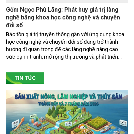
Gốm Ngọc Phù Lãng: Phát huy giá trị làng
nghề bằng khoa học công nghệ và chuyển
đổi số
Bảo tồn giá trị truyền thống gắn với ứng dụng khoa
học công nghệ và chuyển đổi số đang trở thành
hướng đi quan trọng để các làng nghề nâng cao
sức cạnh tranh, mở rộng thị trường và phát triển
bền vững. Tại làng gốm Phù Lãng, xã Phù Lãng, tỉnh
Bắc Ninh, nhiều nghệ nhân và cơ sở sản xuất đã
TIN TỨC
chủ động đổi mới tư duy, đầu tư công nghệ, xây
dựng thương hiệu trên nền tảng giá trị truyền thống.