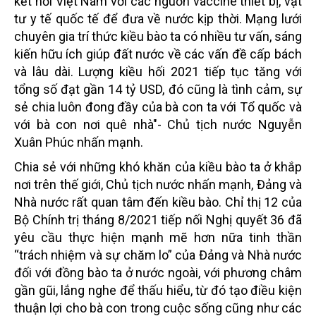
kết nối Việt Nam với các nguồn vaccine thiết bị, vật
tư y tế quốc tế để đưa về nước kịp thời. Mạng lưới
chuyên gia trí thức kiều bào ta có nhiều tư vấn, sáng
kiến hữu ích giúp đất nước về các vấn đề cấp bách
và lâu dài. Lượng kiều hối 2021 tiếp tục tăng với
tổng số đạt gần 14 tỷ USD, đó cũng là tình cảm, sự
sẻ chia luôn đong đầy của bà con ta với Tổ quốc và
với bà con nơi quê nhà"- Chủ tịch nước Nguyễn
Xuân Phúc nhấn mạnh.
Chia sẻ với những khó khăn của kiều bào ta ở khắp
nơi trên thế giới, Chủ tịch nước nhấn mạnh, Đảng và
Nhà nước rất quan tâm đến kiều bào. Chỉ thị 12 của
Bộ Chính trị tháng 8/2021 tiếp nối Nghị quyết 36 đã
yêu cầu thực hiện mạnh mẽ hơn nữa tinh thần
“trách nhiệm và sự chăm lo” của Đảng và Nhà nước
đối với đồng bào ta ở nước ngoài, với phương châm
gần gũi, lắng nghe để thấu hiểu, từ đó tạo điều kiện
thuận lợi cho bà con trong cuộc sống cũng như các