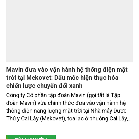
đạt 2.625 tỷ đồng. Đồng hành cùng định hướng
giảm mặt bằng lãi suất để hỗ trợ nền kinh tế,
SeABank tiếp tục duy trì hoạt động hiệu quả, mở
rộng tín dụng, củng cố nguồn vốn và đảm bảo các
chỉ tiêu an toàn.
Mavin đưa vào vận hành hệ thống điện mặt
trời tại Mekovet: Dấu mốc hiện thực hóa
chiến lược chuyển đổi xanh
Công ty Cô phần tập đoàn Mavin (gọi tắt là Tập
đoàn Mavin) vừa chính thức đưa vào vận hành hệ