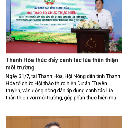
Thanh Hóa thúc đẩy canh tác lúa thân thiện
môi trường
Ngày 31/7, tại Thanh Hóa, Hội Nông dân tỉnh Thanh
Hóa tổ chức Hội thảo thực hiện Dự án "Tuyên
truyền, vận động nông dân áp dụng canh tác lúa
thân thiện với môi trường, góp phần thực hiện mục
tiêu phát thải ròng bằng 0 vào năm 2050". Chương
trình thu hút sự tham gia của đông đảo đại biểu đến
từ các cơ quan quản lý nhà nước, đơn vị nghiên cứu,
doanh nghiệp, hợp tác xã và nông dân đang trực