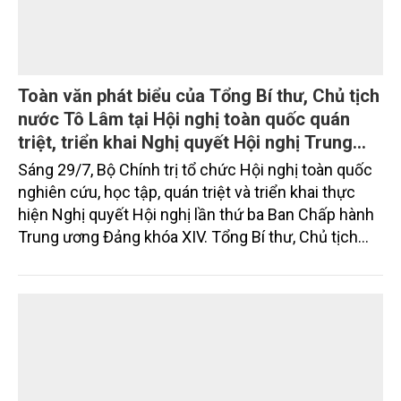
Toàn văn phát biểu của Tổng Bí thư, Chủ tịch
nước Tô Lâm tại Hội nghị toàn quốc quán
triệt, triển khai Nghị quyết Hội nghị Trung
ương 3, khóa XIV
Sáng 29/7, Bộ Chính trị tổ chức Hội nghị toàn quốc
nghiên cứu, học tập, quán triệt và triển khai thực
hiện Nghị quyết Hội nghị lần thứ ba Ban Chấp hành
Trung ương Đảng khóa XIV. Tổng Bí thư, Chủ tịch
nước Tô Lâm đã có bài phát biểu chỉ đạo quan
trọng. Tạp chí Nông nghiệp và Môi trường trân trọng
giới thiệu toàn văn bài phát biểu của đồng chí Tổng
Bí thư, Chủ tịch nước.