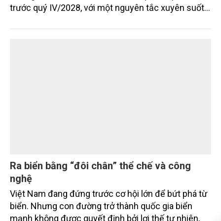
và sinh kế người dân
Tỉnh Khánh Hòa đặt mục tiêu cơ bản hoàn thành
giải phóng mặt bằng tuyến chính dự án tuyến
đường sắt tốc độ cao Bắc – Nam qua địa phận tỉnh
trước quý IV/2028, với một nguyên tắc xuyên suốt:
người dân phải có nơi ở mới trước khi bị thu hồi đất.
Ra biển bằng “đôi chân” thể chế và công