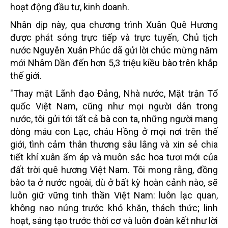
hoạt động đầu tư, kinh doanh.
Nhân dịp này, qua chương trình Xuân Quê Hương
được phát sóng trực tiếp và trực tuyến, Chủ tịch
nước Nguyễn Xuân Phúc dã gửi lời chúc mừng năm
mới Nhâm Dần đến hơn 5,3 triệu kiều bào trên khắp
thế giới.
"Thay mặt Lãnh đạo Đảng, Nhà nước, Mặt trận Tổ
quốc Việt Nam, cũng như mọi người dân trong
nước, tôi gửi tới tất cả bà con ta, những người mang
dòng máu con Lạc, cháu Hồng ở mọi nơi trên thế
giới, tình cảm thân thương sâu lắng và xin sẻ chia
tiết khí xuân ấm áp và muôn sắc hoa tươi mới của
đất trời quê hương Việt Nam. Tôi mong rằng, đồng
bào ta ở nước ngoài, dù ở bất kỳ hoàn cảnh nào, sẽ
luôn giữ vững tinh thần Việt Nam: luôn lạc quan,
không nao núng trước khó khăn, thách thức; linh
hoạt, sáng tạo trước thời cơ và luôn đoàn kết như lời