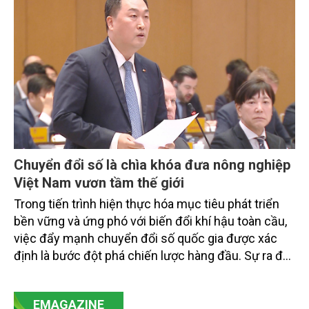
tiếp triển khai mô hình sản xuất lúa phát thải thấp.
Chuyển đổi số là chìa khóa đưa nông nghiệp
Việt Nam vươn tầm thế giới
Trong tiến trình hiện thực hóa mục tiêu phát triển
bền vững và ứng phó với biến đổi khí hậu toàn cầu,
việc đẩy mạnh chuyển đổi số quốc gia được xác
định là bước đột phá chiến lược hàng đầu. Sự ra đời
của Nghị quyết số 57-NQ/TW đã trở thành động lực
mạnh mẽ, thúc đẩy quá trình cải cách toàn diện,
EMAGAZINE
minh bạch hóa chuỗi cung ứng và nâng cao hiệu