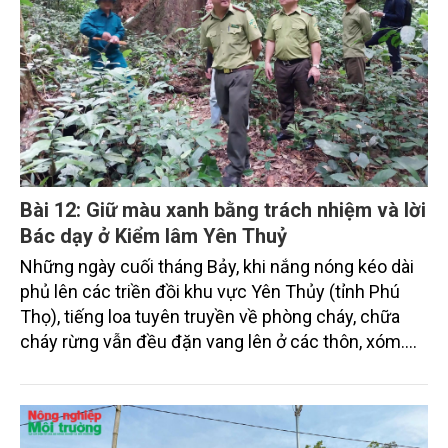
Bài 12: Giữ màu xanh bằng trách nhiệm và lời
Bác dạy ở Kiểm lâm Yên Thuỷ
Những ngày cuối tháng Bảy, khi nắng nóng kéo dài
phủ lên các triền đồi khu vực Yên Thủy (tỉnh Phú
Thọ), tiếng loa tuyên truyền về phòng cháy, chữa
cháy rừng vẫn đều đặn vang lên ở các thôn, xóm.
Trên những con đường đất dẫn vào rừng, lực lượng
kiểm lâm địa bàn cùng công an xã, dân quân và chủ
rừng miệt mài tuần tra.