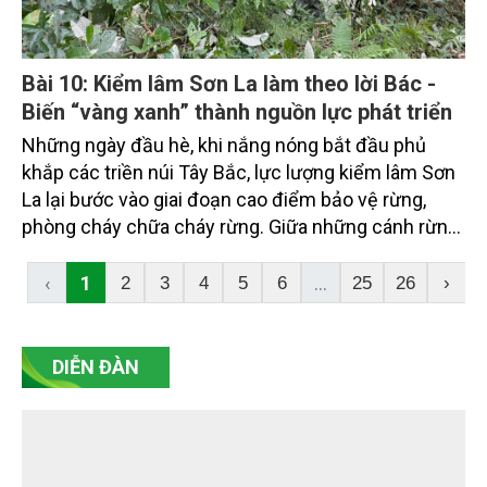
Bài 10: Kiểm lâm Sơn La làm theo lời Bác -
Biến “vàng xanh” thành nguồn lực phát triển
Những ngày đầu hè, khi nắng nóng bắt đầu phủ
khắp các triền núi Tây Bắc, lực lượng kiểm lâm Sơn
La lại bước vào giai đoạn cao điểm bảo vệ rừng,
phòng cháy chữa cháy rừng. Giữa những cánh rừng
trải dài từ Mường La, Sốp Cộp đến Tà Xùa, lời dạy
của Chủ tịch Hồ Chí Minh: “Rừng là vàng, nếu mình
‹
1
...
2
3
4
5
6
25
26
›
biết bảo vệ, xây dựng thì rừng rất quý” vẫn vẹn
nguyên giá trị, trở thành kim chỉ nam cho hành trình
gìn giữ và phát triển “lá phổi xanh” của vùng đất cửa
DIỄN ĐÀN
ngõ Tây Bắc.