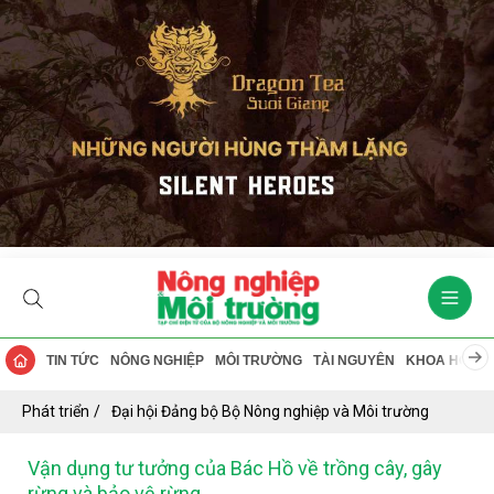
TIN TỨC
NÔNG NGHIỆP
MÔI TRƯỜNG
TÀI NGUYÊN
KHOA HỌC
Phát triển
Đại hội Đảng bộ Bộ Nông nghiệp và Môi trường
Vận dụng tư tưởng của Bác Hồ về trồng cây, gây
rừng và bảo vệ rừng