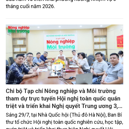
tháng cuối năm 2026.
Chi bộ Tạp chí Nông nghiệp và Môi trường
tham dự trực tuyến Hội nghị toàn quốc quán
triệt và triển khai Nghị quyết Trung ương 3,
khoá XIV
Sáng 29/7, tại Nhà Quốc hội (Thủ đô Hà Nội), Ban Bí
thư tổ chức Hội nghị toàn quốc nghiên cứu, học tập,