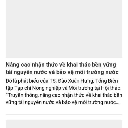
người dân và tạo nên vòng tuần hoàn xanh ở làng
quê. Trải qua chặng đường dài (từ 2020 đến nay),
chén, dĩa... từ mo cau đã được thị trường trong nước
và quốc tế đón nhận.