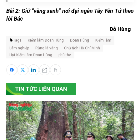
Bài 2: Giữ “vàng xanh” nơi đại ngàn Tây Yên Tử theo
lời Bác
Đỗ Hùng
Tags
Kiểm lâm Đoan Hùng
Đoan Hùng
Kiểm lâm
Lâm nghiệp
Rừng là vàng
Chủ tịch Hồ Chí Minh
Hạt Kiểm lâm Đoan Hùng
phú thọ
TIN TỨC LIÊN QUAN