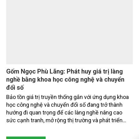
Nâng cao nhận thức về khai thác bền vững
tài nguyên nước và bảo vệ môi trường nước
Đó là phát biểu của TS. Đào Xuân Hưng, Tổng Biên
tập Tạp chí Nông nghiệp và Môi trường tại Hội thảo
“Truyền thông, nâng cao nhận thức về khai thác bền
vững tài nguyên nước và bảo vệ môi trường nước
xuyên biên giới” do Tạp chí Nông nghiệp và Môi
trường phối hợp với Sở Nông nghiệp và Môi trường
tỉnh Lai Châu tổ chức ngày 10/7/2026. Hội thảo thu
hút sự tham gia của hơn 100 đại biểu là lãnh đạo
các đơn vị thuộc Bộ Nông nghiệp và Môi trường,
chuyên gia, nhà khoa học, Sở Nông nghiệp và Môi
trường tỉnh Lai Châu và đại diện các cơ quan đơn vị
doanh nghiệp ở các tỉnh miền núi phía Bắc.