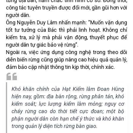
từng địa bàn, nắm chắc tình hình cơ sở. Đồng thời,
công tác tuyên truyền được đổi mới, gần gũi hơn với
người dân.
Ông Nguyễn Duy Lâm nhấn mạnh: “Muốn vận dụng
tốt tư tưởng của Bác thì phải linh hoạt. Không chỉ
kiểm tra, xử lý mà phải vận động, thuyết phục để
người dân tự giác bảo vệ rừng”.
Ngoài ra, việc ứng dụng công nghệ trong theo dõi
diễn biến rừng cũng giúp nâng cao hiệu quả quản lý,
đảm bảo cập nhật thông tin kịp thời, chính xác.
Khó khăn chính của Hạt Kiểm lâm Đoan Hùng
hiện nay, gồm: địa bàn rộng, rừng phân tán, khó
kiểm soát; lực lượng kiểm lâm mỏng; nguy cơ
cháy rừng cao do thời tiết cực đoan; một bộ
phận người dân còn hạn chế ý thức và khó khăn
trong quản lý diện tích rừng bàn giao.