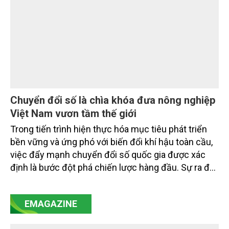
trình thu hút sự tham gia của đông đảo đại biểu đến
từ các cơ quan quản lý nhà nước, đơn vị nghiên cứu,
doanh nghiệp, hợp tác xã và nông dân đang trực
tiếp triển khai mô hình sản xuất lúa phát thải thấp.
Chuyển đổi số là chìa khóa đưa nông nghiệp
Việt Nam vươn tầm thế giới
Trong tiến trình hiện thực hóa mục tiêu phát triển
bền vững và ứng phó với biến đổi khí hậu toàn cầu,
việc đẩy mạnh chuyển đổi số quốc gia được xác
định là bước đột phá chiến lược hàng đầu. Sự ra đời