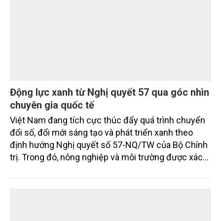
Động lực xanh từ Nghị quyết 57 qua góc nhìn
chuyên gia quốc tế
Việt Nam đang tích cực thúc đẩy quá trình chuyển
đổi số, đổi mới sáng tạo và phát triển xanh theo
định hướng Nghị quyết số 57-NQ/TW của Bộ Chính
trị. Trong đó, nông nghiệp và môi trường được xác
định là hai lĩnh vực trọng điểm chịu tác động sâu
sắc bởi các tiến bộ công nghệ và cam kết bền vững
toàn cầu, đặc biệt là mục tiêu đưa phát thải ròng