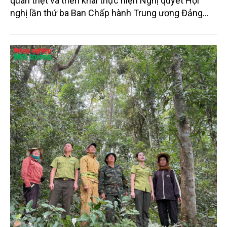
quán triệt và triển khai thực hiện Nghị quyết Hội
nghị lần thứ ba Ban Chấp hành Trung ương Đảng
khóa XIV. Tổng Bí thư, Chủ tịch nước Tô Lâm dự và
phát biểu chỉ đạo hội nghị.