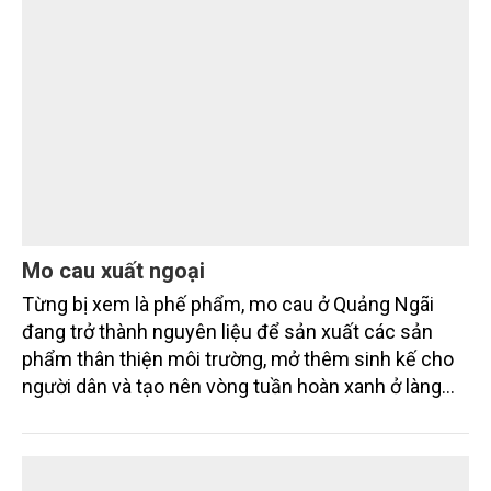
của Nghị quyết số 57-NQ/TW đã trở thành động lực
mạnh mẽ, thúc đẩy quá trình cải cách toàn diện,
EMAGAZINE
minh bạch hóa chuỗi cung ứng và nâng cao hiệu
quả quản lý môi trường, đặc biệt trong hai lĩnh vực
then chốt là nông nghiệp và môi trường.
Mo cau xuất ngoại
Từng bị xem là phế phẩm, mo cau ở Quảng Ngãi
đang trở thành nguyên liệu để sản xuất các sản
phẩm thân thiện môi trường, mở thêm sinh kế cho