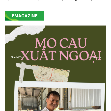
của Nghị quyết số 57-NQ/TW đã trở thành động lực
mạnh mẽ, thúc đẩy quá trình cải cách toàn diện,
EMAGAZINE
minh bạch hóa chuỗi cung ứng và nâng cao hiệu
quả quản lý môi trường, đặc biệt trong hai lĩnh vực
then chốt là nông nghiệp và môi trường.