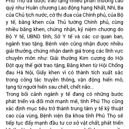
Phú Thọ đã được trao tặng nhiều phần thưởng cao
quý như Huân chương Lao động hạng Nhất, Nhì, Ba
của Chủ tịch nước, cờ thi đua của Chính phủ, của Bộ
y tế, bằng khen của Thủ tướng Chính phủ, cùng
nhiều bằng khen, chứng nhận, kỷ niệm chương do
Bộ Y tế, UBND tỉnh, Sở Y tế và các cơ quan ban,
ngành trao tặng. Bệnh viện cũng nhận được nhiều
giải thưởng, chứng nhận danh giá trong các lĩnh vực
chuyên môn như: Giải thưởng Kim cương do Hội
Đột quỵ thế giới trao tặng, Bằng khen từ Hội Chống
đau Hà Nội, Giấy khen vì có thành tích xuất sắc
trong công tác truyền thông, vận động hiến mô,
tạng từ người hiến sau chết, chết não…
Trong bối cảnh ngành y tế đang có những bước
phát triển và đổi mới mạnh mẽ, tỉnh Phú Thọ cũng
xác định mục tiêu trở thành trung tâm y tế kỹ thuật
cao của vùng, Bệnh viện Đa khoa tỉnh Phú Thọ sẽ
tiếp tục đẩy mạnh đầu tư cơ sở vật chất, phát triển