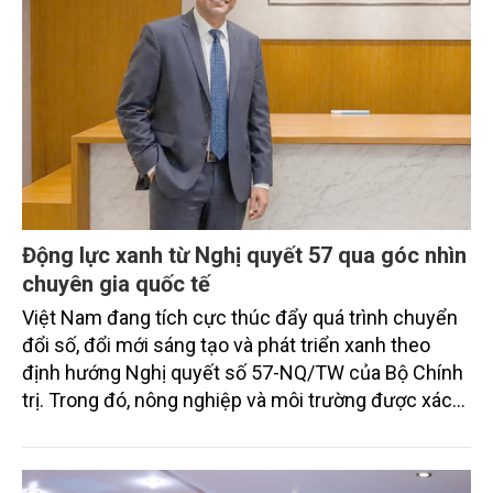
Động lực xanh từ Nghị quyết 57 qua góc nhìn
chuyên gia quốc tế
Việt Nam đang tích cực thúc đẩy quá trình chuyển
đổi số, đổi mới sáng tạo và phát triển xanh theo
định hướng Nghị quyết số 57-NQ/TW của Bộ Chính
trị. Trong đó, nông nghiệp và môi trường được xác
định là hai lĩnh vực trọng điểm chịu tác động sâu
sắc bởi các tiến bộ công nghệ và cam kết bền vững
toàn cầu, đặc biệt là mục tiêu đưa phát thải ròng