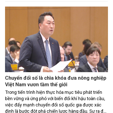
trình thu hút sự tham gia của đông đảo đại biểu đến
từ các cơ quan quản lý nhà nước, đơn vị nghiên cứu,
doanh nghiệp, hợp tác xã và nông dân đang trực
tiếp triển khai mô hình sản xuất lúa phát thải thấp.
Chuyển đổi số là chìa khóa đưa nông nghiệp
Việt Nam vươn tầm thế giới
Trong tiến trình hiện thực hóa mục tiêu phát triển
bền vững và ứng phó với biến đổi khí hậu toàn cầu,
việc đẩy mạnh chuyển đổi số quốc gia được xác
định là bước đột phá chiến lược hàng đầu. Sự ra đời