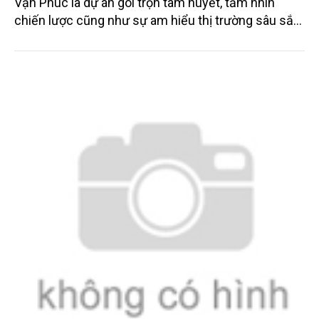
Vạn Phúc là dự án gói trọn tâm huyết, tầm nhìn
chiến lược cũng như sự am hiểu thị trường sâu sắc
của Nhà Phát triển và Kinh doanh Him Lam Land.