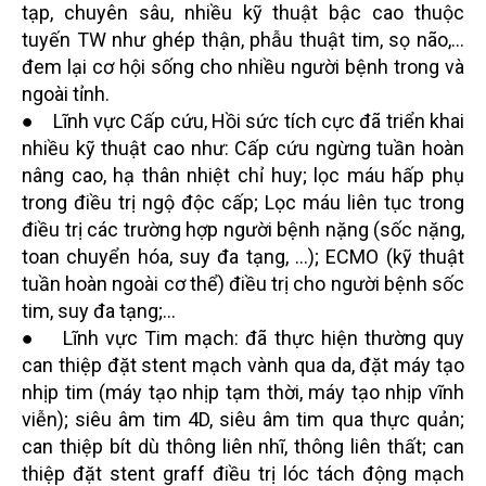
tạp, chuyên sâu, nhiều kỹ thuật bậc cao thuộc
tuyến TW như ghép thận, phẫu thuật tim, sọ não,…
đem lại cơ hội sống cho nhiều người bệnh trong và
ngoài tỉnh.
● Lĩnh vực Cấp cứu, Hồi sức tích cực đã triển khai
nhiều kỹ thuật cao như: Cấp cứu ngừng tuần hoàn
nâng cao, hạ thân nhiệt chỉ huy; lọc máu hấp phụ
trong điều trị ngộ độc cấp; Lọc máu liên tục trong
điều trị các trường hợp người bệnh nặng (sốc nặng,
toan chuyển hóa, suy đa tạng, ...); ECMO (kỹ thuật
tuần hoàn ngoài cơ thể) điều trị cho người bệnh sốc
tim, suy đa tạng;...
● Lĩnh vực Tim mạch: đã thực hiện thường quy
can thiệp đặt stent mạch vành qua da, đặt máy tạo
nhịp tim (máy tạo nhịp tạm thời, máy tạo nhịp vĩnh
viễn); siêu âm tim 4D, siêu âm tim qua thực quản;
can thiệp bít dù thông liên nhĩ, thông liên thất; can
thiệp đặt stent graff điều trị lóc tách động mạch