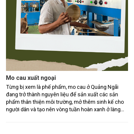
Mo cau xuất ngoại
Từng bị xem là phế phẩm, mo cau ở Quảng Ngãi
đang trở thành nguyên liệu để sản xuất các sản
phẩm thân thiện môi trường, mở thêm sinh kế cho
người dân và tạo nên vòng tuần hoàn xanh ở làng
quê. Trải qua chặng đường dài (từ 2020 đến nay),
chén, dĩa... từ mo cau đã được thị trường trong nước
và quốc tế đón nhận.