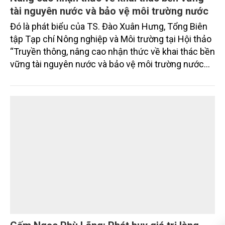
tài nguyên nước và bảo vệ môi trường nước
Đó là phát biểu của TS. Đào Xuân Hưng, Tổng Biên
tập Tạp chí Nông nghiệp và Môi trường tại Hội thảo
“Truyền thông, nâng cao nhận thức về khai thác bền
vững tài nguyên nước và bảo vệ môi trường nước
xuyên biên giới” do Tạp chí Nông nghiệp và Môi
trường phối hợp với Sở Nông nghiệp và Môi trường
tỉnh Lai Châu tổ chức ngày 10/7/2026. Hội thảo thu
hút sự tham gia của hơn 100 đại biểu là lãnh đạo
các đơn vị thuộc Bộ Nông nghiệp và Môi trường,
chuyên gia, nhà khoa học, Sở Nông nghiệp và Môi
trường tỉnh Lai Châu và đại diện các cơ quan đơn vị
doanh nghiệp ở các tỉnh miền núi phía Bắc.