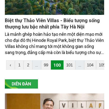
Biệt thự Thảo Viên Villas - Biểu tượng sống
thượng lưu bậc nhất phía Tây Hà Nội
Là mảnh ghép hoàn hảo tạo nên một diện mạo mới
cho đại đô thị Hinode Royal Park, biệt thự Thảo Viên
Villas không chỉ mang tới một không gian sống
sang trọng, đẳng cấp mà còn là biểu tượng cho sự
giàu sang, thịnh vượng như một đặc quyền thụ
hưởng hoàn toàn khác biệt dành riêng cho tầng lớp
...
100
...
‹
1
2
99
101
104
105
tinh hoa…
DIỄN ĐÀN