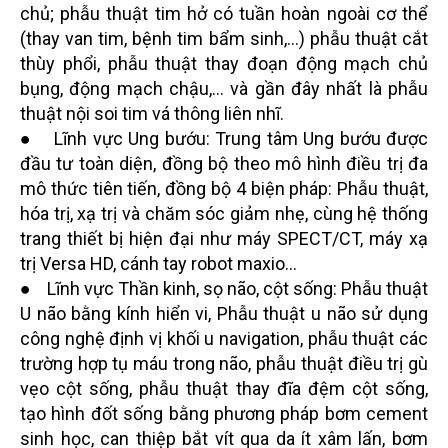
chủ; phẫu thuật tim hở có tuần hoàn ngoài cơ thể
(thay van tim, bệnh tim bẩm sinh,...) phẫu thuật cắt
thùy phổi, phẫu thuật thay đoạn động mạch chủ
bụng, động mạch chậu,... và gần đây nhất là phẫu
thuật nội soi tim vá thông liên nhĩ.
● Lĩnh vực Ung bướu: Trung tâm Ung bướu được
đầu tư toàn diện, đồng bộ theo mô hình điều trị đa
mô thức tiên tiến, đồng bộ 4 biện pháp: Phẫu thuật,
hóa trị, xạ trị và chăm sóc giảm nhẹ, cùng hệ thống
trang thiết bị hiện đại như máy SPECT/CT, máy xạ
trị Versa HD, cánh tay robot maxio…
● Lĩnh vực Thần kinh, sọ não, cột sống: Phẫu thuật
U não bằng kính hiển vi, Phẫu thuật u não sử dụng
công nghệ định vị khối u navigation, phẫu thuật các
trường hợp tụ máu trong não, phẫu thuật điều trị gù
vẹo cột sống, phẫu thuật thay đĩa đệm cột sống,
tạo hình đốt sống bằng phương pháp bơm cement
sinh học, can thiệp bắt vít qua da ít xâm lấn, bơm