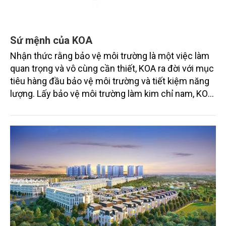
Sứ mệnh của KOA
Nhận thức rằng bảo vệ môi trường là một việc làm
quan trọng và vô cùng cần thiết, KOA ra đời với mục
tiêu hàng đầu bảo vệ môi trường và tiết kiệm năng
lượng. Lấy bảo vệ môi trường làm kim chỉ nam, KOA
theo đuổi mục tiêu phát triển bền vững trong dài
hạn 50 năm, 100 năm tới. Chúng tôi sẽ thúc đẩy và
xây dựng một vùng kinh tế sáng tạo, đóng góp cho
sự phát triển kinh tế xã hội ở BR-VT và Việt Nam. Từ
đó, chúng tôi vạch ra cho KOA bốn sứ mệnh sau: