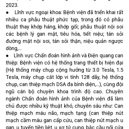
2023.
● Lĩnh vực ngoại khoa: Bệnh viện đã triển khai rất
nhiều ca phẫu thuật phức tạp, trong đó có phẫu
thuật thay khớp háng, khớp gối; phẫu thuật nội soi
các bệnh lý gan mật, tiêu hóa, tiết niệu; tán sỏi
đường mật nội soi, tán sỏi thận, niệu quản ngược
dòng,...
● Lĩnh vực Chẩn đoán hình ảnh và Điện quang can
thiệp: Bệnh viện có hệ thống trang thiết bị hiện đại
(Hệ thống máy chụp cộng hưởng từ 3.0 Tesla, 1.5
Tesla, máy chụp cắt lớp vi tính 128 dãy, hệ thống
chụp, can thiệp mạch DSA đa bình diện,...), cùng đội
ngũ cán bộ chuyên khoa trình độ cao. Chuyên
ngành Chẩn đoán hình ảnh của Bệnh viện đã làm
chủ được nhiều kỹ thuật khó, chuyên sâu như: Can
thiệp mạch máu não, mạch tạng (can thiệp nút
mạch cầm máu gan cấp cứu, can thiệp nút mạch u
gan, u tuyến tiền liệt, u xơ tử cung, bắc cầu nối cửa