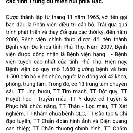
các tỉnh Trung du miền núi phía Bắc.
Được thành lập từ tháng 11 năm 1965, với tên gọi
ban đầu là Phân viện điều trị cán bộ. Trải qua quá
trình phát triển và thay đổi qua các thời kỳ, đến năm
2006, Bệnh viện chính thức được đổi tên thành
Bệnh viện Đa khoa tỉnh Phú Thọ. Năm 2007, Bệnh
viện được công nhận là Bệnh viện hạng I - Bệnh
viện tuyến cao nhất của tỉnh Phú Thọ. Hiện nay,
Bệnh viện có quy mô 1.650 giường bệnh và hơn
1.500 cán bộ viên chức, người lao động với 42 khoa,
phòng, trung tâm. Trong đó, có 13 trung tâm chuyên
sâu: TT Ung bướu, TT Tim mạch, TT Đột quỵ, TT
Huyết học - Truyền máu, TT Y dược cổ truyền &
Phục hồi chức năng, TT Thận - Lọc máu, TT Xét
nghiệm, TT Khám chữa bệnh CLC, TT Đào tạo & Chỉ
đạo tuyến, TT Chẩn đoán hình ảnh và Điện quang
can thiệp; TT Chấn thương chỉnh hình, TT Chăm