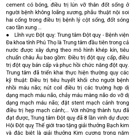
cement có bóng, điều trị lún vỡ thân đốt sống ở
người bệnh không loãng xương, phẫu thuật nội soi
hai cổng trong điều trị bệnh lý cột sống, đốt sóng
cao tần xung ...
● Lĩnh vực Đột quỵ: Trung tâm Đột quỵ - Bệnh viện
Đa khoa tỉnh Phú Thọ là Trung tâm đầu tiên trong cả
nước được xây dựng theo mô hình khép kín, tiêu
chuẩn châu Âu bao gồm: Điều trị đột quỵ cấp, điều
trị đột quỵ bán cấp và phục hồi chức năng đột quỵ.
Trung tâm đã triển khai thực hiện thường quy các
kỹ thuật: Điều trị tiêu huyết khối cho người bệnh
nhồi máu não; nút coil điều trị các trường hợp dị
dạng mạch máu não, chảy máu màng não do vỡ dị
dạng mạch máu não; đặt stent mạch cảnh trong
điều trị hẹp mạch cảnh;... Với những thành tựu đã
đạt được, Trung tâm Đột quỵ đã 8 lần vinh dự được
Hội Đột quỵ Thế giới trao tặng giải thưởng Bạch kim
và đặc biệt là giải thưởng Kim cương trong năm