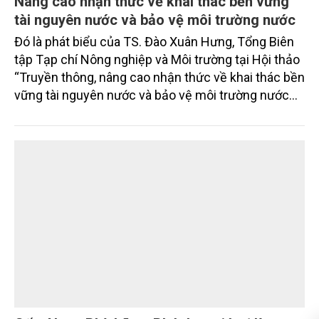
Nâng cao nhận thức về khai thác bền vững
tài nguyên nước và bảo vệ môi trường nước
Đó là phát biểu của TS. Đào Xuân Hưng, Tổng Biên
tập Tạp chí Nông nghiệp và Môi trường tại Hội thảo
“Truyền thông, nâng cao nhận thức về khai thác bền
vững tài nguyên nước và bảo vệ môi trường nước
xuyên biên giới” do Tạp chí Nông nghiệp và Môi
trường phối hợp với Sở Nông nghiệp và Môi trường
tỉnh Lai Châu tổ chức ngày 10/7/2026. Hội thảo thu
hút sự tham gia của hơn 100 đại biểu là lãnh đạo
các đơn vị thuộc Bộ Nông nghiệp và Môi trường,
chuyên gia, nhà khoa học, Sở Nông nghiệp và Môi
trường tỉnh Lai Châu và đại diện các cơ quan đơn vị
doanh nghiệp ở các tỉnh miền núi phía Bắc.