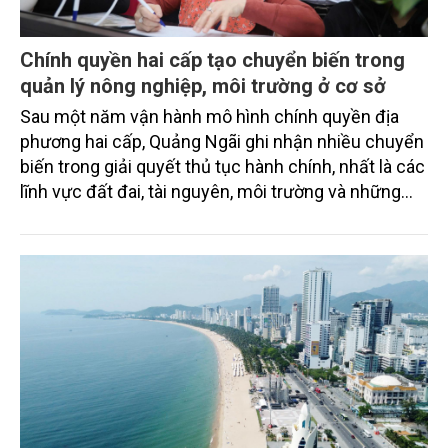
Chính quyền hai cấp tạo chuyển biến trong
quản lý nông nghiệp, môi trường ở cơ sở
Sau một năm vận hành mô hình chính quyền địa
phương hai cấp, Quảng Ngãi ghi nhận nhiều chuyển
biến trong giải quyết thủ tục hành chính, nhất là các
lĩnh vực đất đai, tài nguyên, môi trường và những
thủ tục phục vụ sản xuất nông nghiệp. Việc phân
cấp mạnh về cơ sở không chỉ rút ngắn thời gian xử
lý hồ sơ mà còn giúp chính quyền chủ động hơn
trong quản lý, đưa dịch vụ công đến gần người dân
từ vùng ven biển đến miền núi.