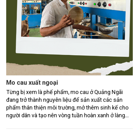
Mo cau xuất ngoại
Từng bị xem là phế phẩm, mo cau ở Quảng Ngãi
đang trở thành nguyên liệu để sản xuất các sản
phẩm thân thiện môi trường, mở thêm sinh kế cho
người dân và tạo nên vòng tuần hoàn xanh ở làng
quê. Trải qua chặng đường dài (từ 2020 đến nay),
chén, dĩa... từ mo cau đã được thị trường trong nước
và quốc tế đón nhận.