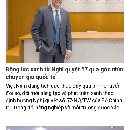
Động lực xanh từ Nghị quyết 57 qua góc nhìn
chuyên gia quốc tế
Việt Nam đang tích cực thúc đẩy quá trình chuyển
đổi số, đổi mới sáng tạo và phát triển xanh theo
định hướng Nghị quyết số 57-NQ/TW của Bộ Chính
trị. Trong đó, nông nghiệp và môi trường được xác
định là hai lĩnh vực trọng điểm chịu tác động sâu
sắc bởi các tiến bộ công nghệ và cam kết bền vững
toàn cầu, đặc biệt là mục tiêu đưa phát thải ròng