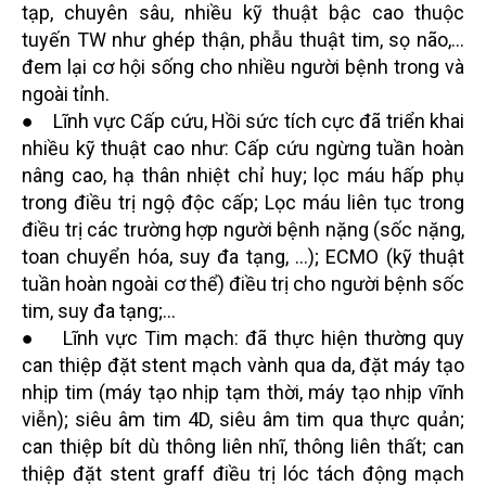
tạp, chuyên sâu, nhiều kỹ thuật bậc cao thuộc
tuyến TW như ghép thận, phẫu thuật tim, sọ não,…
đem lại cơ hội sống cho nhiều người bệnh trong và
ngoài tỉnh.
● Lĩnh vực Cấp cứu, Hồi sức tích cực đã triển khai
nhiều kỹ thuật cao như: Cấp cứu ngừng tuần hoàn
nâng cao, hạ thân nhiệt chỉ huy; lọc máu hấp phụ
trong điều trị ngộ độc cấp; Lọc máu liên tục trong
điều trị các trường hợp người bệnh nặng (sốc nặng,
toan chuyển hóa, suy đa tạng, ...); ECMO (kỹ thuật
tuần hoàn ngoài cơ thể) điều trị cho người bệnh sốc
tim, suy đa tạng;...
● Lĩnh vực Tim mạch: đã thực hiện thường quy
can thiệp đặt stent mạch vành qua da, đặt máy tạo
nhịp tim (máy tạo nhịp tạm thời, máy tạo nhịp vĩnh
viễn); siêu âm tim 4D, siêu âm tim qua thực quản;
can thiệp bít dù thông liên nhĩ, thông liên thất; can
thiệp đặt stent graff điều trị lóc tách động mạch