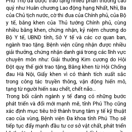
Phú Thọ đã được trao tặng nhiều phần thưởng cao
quý như Huân chương Lao động hạng Nhất, Nhì, Ba
của Chủ tịch nước, cờ thi đua của Chính phủ, của Bộ
y tế, bằng khen của Thủ tướng Chính phủ, cùng
nhiều bằng khen, chứng nhận, kỷ niệm chương do
Bộ Y tế, UBND tỉnh, Sở Y tế và các cơ quan ban,
ngành trao tặng. Bệnh viện cũng nhận được nhiều
giải thưởng, chứng nhận danh giá trong các lĩnh vực
chuyên môn như: Giải thưởng Kim cương do Hội
Đột quỵ thế giới trao tặng, Bằng khen từ Hội Chống
đau Hà Nội, Giấy khen vì có thành tích xuất sắc
trong công tác truyền thông, vận động hiến mô,
tạng từ người hiến sau chết, chết não…
Trong bối cảnh ngành y tế đang có những bước
phát triển và đổi mới mạnh mẽ, tỉnh Phú Thọ cũng
xác định mục tiêu trở thành trung tâm y tế kỹ thuật
cao của vùng, Bệnh viện Đa khoa tỉnh Phú Thọ sẽ
tiếp tục đẩy mạnh đầu tư cơ sở vật chất, phát triển