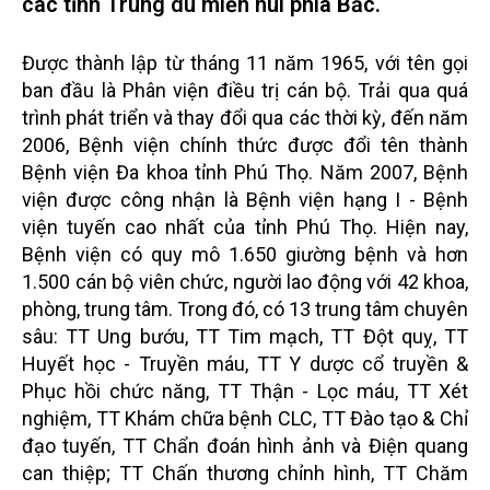
các tỉnh Trung du miền núi phía Bắc.
Được thành lập từ tháng 11 năm 1965, với tên gọi
ban đầu là Phân viện điều trị cán bộ. Trải qua quá
trình phát triển và thay đổi qua các thời kỳ, đến năm
2006, Bệnh viện chính thức được đổi tên thành
Bệnh viện Đa khoa tỉnh Phú Thọ. Năm 2007, Bệnh
viện được công nhận là Bệnh viện hạng I - Bệnh
viện tuyến cao nhất của tỉnh Phú Thọ. Hiện nay,
Bệnh viện có quy mô 1.650 giường bệnh và hơn
1.500 cán bộ viên chức, người lao động với 42 khoa,
phòng, trung tâm. Trong đó, có 13 trung tâm chuyên
sâu: TT Ung bướu, TT Tim mạch, TT Đột quỵ, TT
Huyết học - Truyền máu, TT Y dược cổ truyền &
Phục hồi chức năng, TT Thận - Lọc máu, TT Xét
nghiệm, TT Khám chữa bệnh CLC, TT Đào tạo & Chỉ
đạo tuyến, TT Chẩn đoán hình ảnh và Điện quang
can thiệp; TT Chấn thương chỉnh hình, TT Chăm