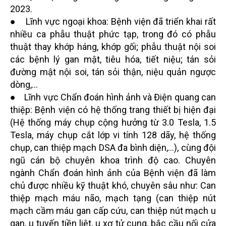
2023.
● Lĩnh vực ngoại khoa: Bệnh viện đã triển khai rất
nhiều ca phẫu thuật phức tạp, trong đó có phẫu
thuật thay khớp háng, khớp gối; phẫu thuật nội soi
các bệnh lý gan mật, tiêu hóa, tiết niệu; tán sỏi
đường mật nội soi, tán sỏi thận, niệu quản ngược
dòng,...
● Lĩnh vực Chẩn đoán hình ảnh và Điện quang can
thiệp: Bệnh viện có hệ thống trang thiết bị hiện đại
(Hệ thống máy chụp cộng hưởng từ 3.0 Tesla, 1.5
Tesla, máy chụp cắt lớp vi tính 128 dãy, hệ thống
chụp, can thiệp mạch DSA đa bình diện,...), cùng đội
ngũ cán bộ chuyên khoa trình độ cao. Chuyên
ngành Chẩn đoán hình ảnh của Bệnh viện đã làm
chủ được nhiều kỹ thuật khó, chuyên sâu như: Can
thiệp mạch máu não, mạch tạng (can thiệp nút
mạch cầm máu gan cấp cứu, can thiệp nút mạch u
gan, u tuyến tiền liệt, u xơ tử cung, bắc cầu nối cửa