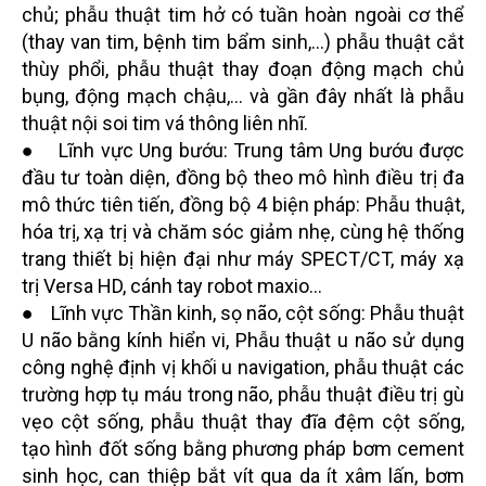
chủ; phẫu thuật tim hở có tuần hoàn ngoài cơ thể
(thay van tim, bệnh tim bẩm sinh,...) phẫu thuật cắt
thùy phổi, phẫu thuật thay đoạn động mạch chủ
bụng, động mạch chậu,... và gần đây nhất là phẫu
thuật nội soi tim vá thông liên nhĩ.
● Lĩnh vực Ung bướu: Trung tâm Ung bướu được
đầu tư toàn diện, đồng bộ theo mô hình điều trị đa
mô thức tiên tiến, đồng bộ 4 biện pháp: Phẫu thuật,
hóa trị, xạ trị và chăm sóc giảm nhẹ, cùng hệ thống
trang thiết bị hiện đại như máy SPECT/CT, máy xạ
trị Versa HD, cánh tay robot maxio…
● Lĩnh vực Thần kinh, sọ não, cột sống: Phẫu thuật
U não bằng kính hiển vi, Phẫu thuật u não sử dụng
công nghệ định vị khối u navigation, phẫu thuật các
trường hợp tụ máu trong não, phẫu thuật điều trị gù
vẹo cột sống, phẫu thuật thay đĩa đệm cột sống,
tạo hình đốt sống bằng phương pháp bơm cement
sinh học, can thiệp bắt vít qua da ít xâm lấn, bơm