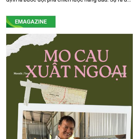
của Nghị quyết số 57-NQ/TW đã trở thành động lực
mạnh mẽ, thúc đẩy quá trình cải cách toàn diện,
EMAGAZINE
minh bạch hóa chuỗi cung ứng và nâng cao hiệu
quả quản lý môi trường, đặc biệt trong hai lĩnh vực
then chốt là nông nghiệp và môi trường.