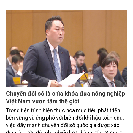
trình thu hút sự tham gia của đông đảo đại biểu đến
từ các cơ quan quản lý nhà nước, đơn vị nghiên cứu,
doanh nghiệp, hợp tác xã và nông dân đang trực
tiếp triển khai mô hình sản xuất lúa phát thải thấp.
Chuyển đổi số là chìa khóa đưa nông nghiệp
Việt Nam vươn tầm thế giới
Trong tiến trình hiện thực hóa mục tiêu phát triển
bền vững và ứng phó với biến đổi khí hậu toàn cầu,
việc đẩy mạnh chuyển đổi số quốc gia được xác
định là bước đột phá chiến lược hàng đầu. Sự ra đời