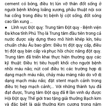
cement có bóng, điều trị lún vỡ thân đốt sống ở
người bệnh không loãng xương, phẫu thuật nội soi
hai cổng trong điều trị bệnh lý cột sống, đốt sóng
cao tần xung ...
● Lĩnh vực Đột quỵ: Trung tâm Đột quỵ - Bệnh viện
Đa khoa tỉnh Phú Thọ là Trung tâm đầu tiên trong cả
nước được xây dựng theo mô hình khép kín, tiêu
chuẩn châu Âu bao gồm: Điều trị đột quỵ cấp, điều
trị đột quỵ bán cấp và phục hồi chức năng đột quỵ.
Trung tâm đã triển khai thực hiện thường quy các
kỹ thuật: Điều trị tiêu huyết khối cho người bệnh
nhồi máu não; nút coil điều trị các trường hợp dị
dạng mạch máu não, chảy máu màng não do vỡ dị
dạng mạch máu não; đặt stent mạch cảnh trong
điều trị hẹp mạch cảnh;... Với những thành tựu đã
đạt được, Trung tâm Đột quỵ đã 8 lần vinh dự được
Hội Đột quỵ Thế giới trao tặng giải thưởng Bạch kim
và đặc biệt là giải thưởng Kim cương trong năm