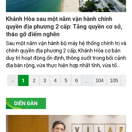
Khánh Hòa sau một năm vận hành chính
quyền địa phương 2 cấp: Tăng quyền cơ sở,
tháo gỡ điểm nghẽn
Sau một năm vận hành bộ máy hệ thống chính trị và
chính quyền địa phương 2 cấp, Khánh Hòa cơ bản
duy trì hoạt động ổn định, thông suốt trong bối cảnh
địa bàn rộng, vừa thực hiện hợp nhất tỉnh, vừa tổ
chức lại đơn vị hành chính và phân định thẩm
quyền giữa cấp tỉnh với cấp xã.
‹
1
...
2
3
4
5
6
104
105
›
DIỄN ĐÀN