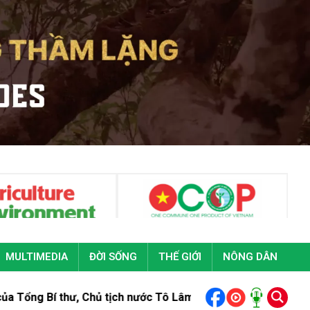
MULTIMEDIA
ĐỜI SỐNG
THẾ GIỚI
NÔNG DÂN
Chủ tịch nước Tô Lâm tại Đại hội đại biểu toàn quốc Đoàn Tha