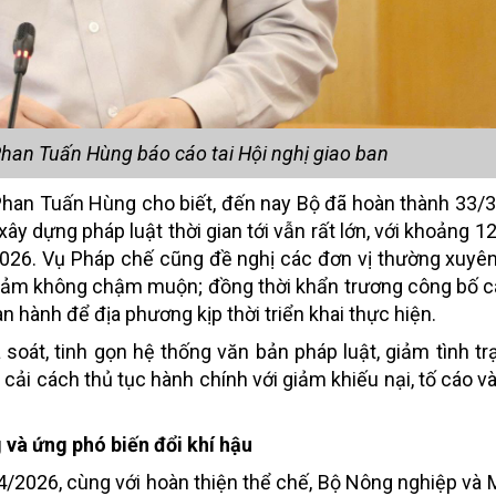
han Tuấn Hùng báo cáo tai Hội nghị giao ban
 Phan Tuấn Hùng cho biết, đến nay Bộ đã hoàn thành 33/
ây dựng pháp luật thời gian tới vẫn rất lớn, với khoảng 1
2026. Vụ Pháp chế cũng đề nghị các đơn vị thường xuyê
 đảm không chậm muộn; đồng thời khẩn trương công bố c
n hành để địa phương kịp thời triển khai thực hiện.
à soát, tinh gọn hệ thống văn bản pháp luật, giảm tình t
n cải cách thủ tục hành chính với giảm khiếu nại, tố cáo 
 và ứng phó biến đổi khí hậu
 4/2026, cùng với hoàn thiện thể chế, Bộ Nông nghiệp và 