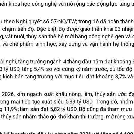
triển khoa học công nghệ và mở rộng các động lực tăng 
ụ theo Nghị quyết số 57-NQ/TW; trong đó đã hoàn thàn
ụ chậm tiến độ.
Đặc biệt, Bộ được giao triển khai 03 nhi
ng, vật nuôi, thủy sản thế hệ mới bằng công nghệ gen và
n và chế phẩm sinh học; xây dựng và vận hành hệ thống
Hội nghị, tăng trưởng ngành 4 tháng đầu năm đạt khoảng 
 tỷ USD, tăng 5,4% so với cùng kỳ năm trước, dù tốc độ
 kịch bản tăng trưởng với mục tiêu đạt khoảng 3,7% v
2026, kim ngạch xuất khẩu nông, lâm, thủy sản ước đạ
ơng mại tiếp tục xuất siêu 5,39 tỷ USD. Trong đó, nhó
ng 11,9%; lâm sản đạt 5,82 tỷ USD.
Bộ cũng đã tham mưu 
 thủy sản nhằm tháo gỡ khó khăn thị trường, mở rộng xu