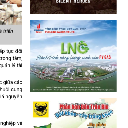
 triển
ếp tục đối
trọng tâm,
uản lý tài
ợc giữa các
chuỗi cung
giá nguyên
 nghiệp và