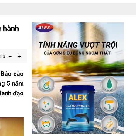
c hành
chữ
 “Báo cáo
áng 5 năm
 lãnh đạo