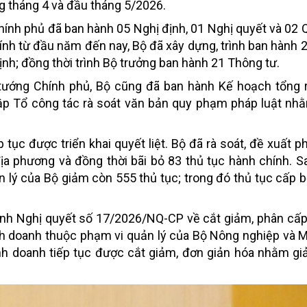
ng tháng 4 và đầu tháng 5/2026.
hính phủ đã ban hành 05 Nghị định, 01 Nghị quyết và 02 
Tính từ đầu năm đến nay, Bộ đã xây dựng, trình ban hành 
nh; đồng thời trình Bộ trưởng ban hành 21 Thông tư.
tướng Chính phủ, Bộ cũng đã ban hành Kế hoạch tổng r
ập Tổ công tác rà soát văn bản quy phạm pháp luật nhằ
 tục được triển khai quyết liệt. Bộ đã rà soát, đề xuất p
a phương và đồng thời bãi bỏ 83 thủ tục hành chính. Sa
n lý của Bộ giảm còn 555 thủ tục; trong đó thủ tục cấp 
ành Nghị quyết số 17/2026/NQ-CP về cắt giảm, phân cấp
inh doanh thuộc phạm vi quản lý của Bộ Nông nghiệp và M
inh doanh tiếp tục được cắt giảm, đơn giản hóa nhằm gi