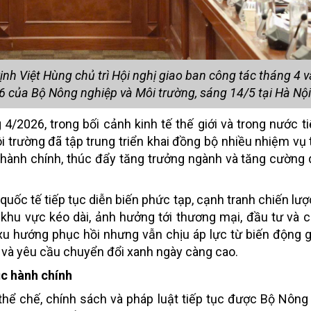
h Việt Hùng chủ trì Hội nghị giao ban công tác tháng 4 và
6 của Bộ Nông nghiệp và Môi trường, sáng 14/5 tại Hà Nội
 4/2026, trong bối cảnh kinh tế thế giới và trong nước ti
 trường đã tập trung triển khai đồng bộ nhiều nhiệm vụ 
c hành chính, thúc đẩy tăng trưởng ngành và tăng cường q
 quốc tế tiếp tục diễn biến phức tạp, cạnh tranh chiến lư
u khu vực kéo dài, ảnh hưởng tới thương mại, đầu tư và 
ì xu hướng phục hồi nhưng vẫn chịu áp lực từ biến động 
h và yêu cầu chuyển đổi xanh ngày càng cao.
ục hành chính
 thể chế, chính sách và pháp luật tiếp tục được Bộ Nông