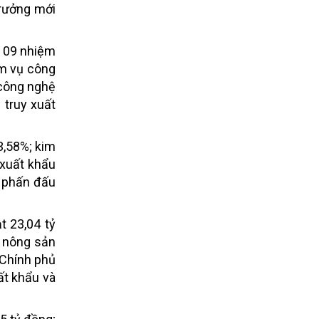
trưởng mới
h 09 nhiệm
ệm vụ công
 công nghệ
 truy xuất
3,58%; kim
 xuất khẩu
à phấn đấu
t 23,04 tỷ
m nông sản
Chính phủ
ất khẩu và