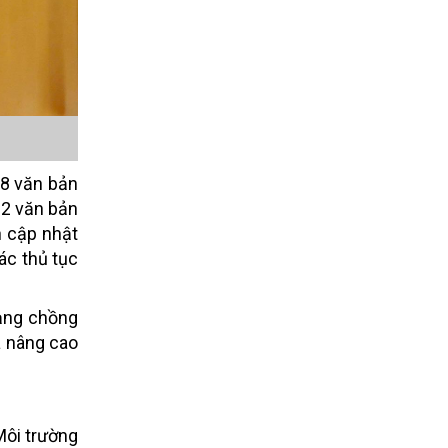
38 văn bản
22 văn bản
n cập nhật
ác thủ tục
rạng chồng
và nâng cao
Môi trường