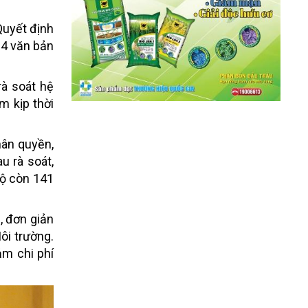
Quyết định
24 văn bản
à soát hệ
m kịp thời
hân quyền,
u rà soát,
bộ còn 141
, đơn giản
ôi trường.
ảm chi phí