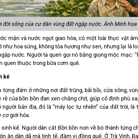
với đời sống của cư dân vùng đất ngập nước. Ảnh Minh họa
ước mặn và nước ngọt giao hòa, có một loài thực vật 
 như hoa súng, không tỏa hương như sen, nhưng lại là lo
ngập nước. Ngườ
i ta quen g
ọi nó bằng giọng mộc mạc: “
ạn quen thuộc trong bữa cơ
m qu
ê.
h kế
h từng đám ở những nơi đất trũng, b
ã
i bồ
i, c
ửa sông, v
ù
n
ệ rễ của bồn bồn đan xen chằng chịt, giúp cố định ph
ù
sa
i người bản địa, đó là “má
y l
ọc tự nhiên” của đất trờ
i, l
à 
cơ giới hóa.
 sinh kế. Người dân cắt Bồn bồ
n non v
ề bó thành từng c
món ăn dân dã mà tinh tế, đậm vị đồng quê. Ở Trà Vinh, Bạ