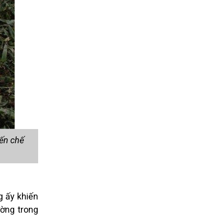
đến chế
 ấy khiến
ờng trong