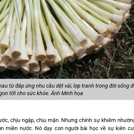
u từ đáp ứng nhu cầu dệt vải, lợp tranh trong đời sống 
gon tốt cho sức khỏe. Ảnh Minh họa
ước, chịu ngậ
p, ch
ịu mặn. Nhưng chính sự khiêm nhường
ân miền nước. Nó dạy con người bài học về sự kiên cư