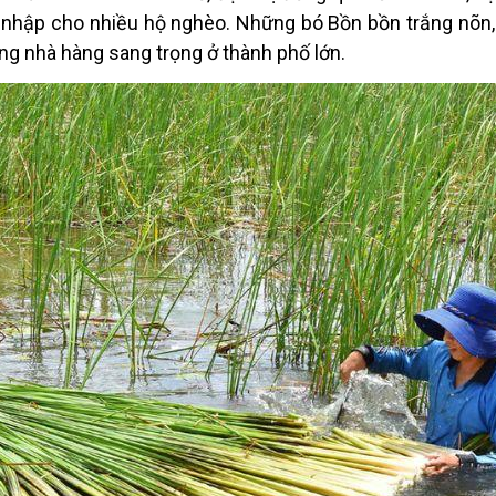
 nhập cho nhiều hộ ngh
è
o. Những bó Bồn bồn trắng n
õ
n
ng nhà hàng sang trọng ở thành phố lớn.