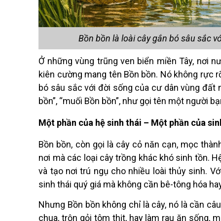
Bồn bồn là loài cây gắn bó sâu sắc 
Ở những v
ù
ng trũ
ng ven bi
ển miền Tây, nơi n
kiên cường mang tên Bồn bồn. Nó không rực rỡ
bó sâu sắc với đời sống của cư dân v
ù
ng đất 
bồn”,
“
muối Bồn bồn”, như gọi tên một người b
Một phần của hệ sinh thái – Một phần của sin
Bồn bồn, còn gọi là cây cỏ năn cạn, mọc thàn
nơi mà các loạ
i c
ây trồng khác khó sinh tồn. H
và tạo nơi trú ngụ cho nhiều loài thủy sinh. Vớ
sinh thá
i qu
ý gi
á
mà không cần bê-tông hóa hay 
Nhưng Bồn bồn không chỉ là cây, nó là cần câu
chua, trộn gỏi tôm thịt, hay làm rau ăn sống, 