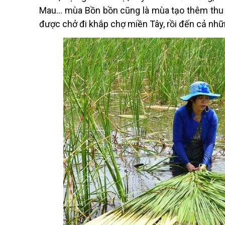
Mau… m
ù
a Bồn bồn cũng là m
ù
a tạo thêm thu
được chở đi khắp chợ miền Tây, rồi đến cả nhữ