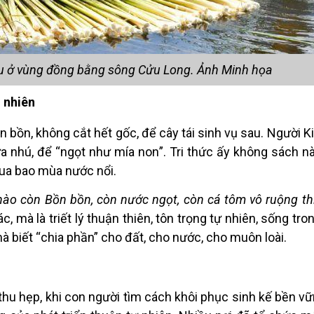
ều ở vùng đồng bằng sông Cửu Long. Ảnh Minh họa
n nhiên
 bồn, không cắt hết gốc, để cây tái sinh vụ sau. Người Ki
a nhú, để “ngọt như mí
a non
”. Tri thức ấy không sá
ch n
qua bao m
ù
a nước nổi.
nà
o c
òn Bồn bồn, còn nước ngọ
t, c
òn c
á
tôm vô ruộng th
, mà là triết lý thuận thiên, tôn trọng tự nhiên, sống tro
mà biết
“
chia phần” cho đất, cho nước, cho muô
n lo
ài.
hu hẹp, khi con người tì
m c
ách khôi phục sinh kế bền vữ