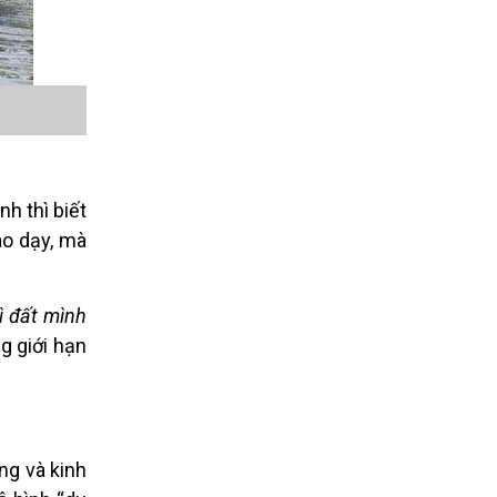
nh thì biết
à
o d
ạy, mà
ì đất mình
ng giới hạn
ng và kinh