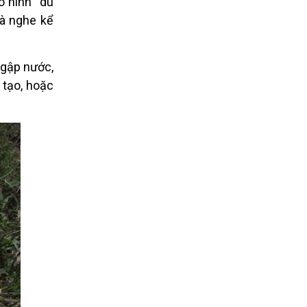
mô hình
“
du
và nghe kể
ngập nước,
 tạo, hoặc