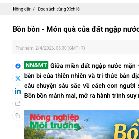
Nông dân
Đọc sách cùng Xích lô
Bồn bồn - Món quà của đất ngập nước 
Thứ năm, 2/4/2026, 06:30 (GMT+7)
Giữa miền đất ngập nước mặn –
bền bỉ của thiên nhiên và tri thức bản đ
câu chuyện sâu sắc về cách con người số
Bồn bồn mảnh mai, mở ra hành trình suy 