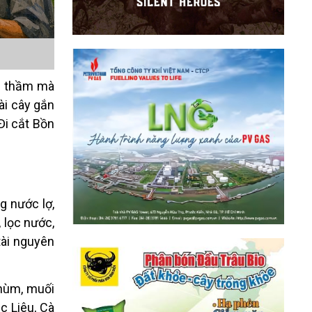
âm thầm mà
à
i c
ây gắn
Đ
i c
ắt Bồn
g nước lợ,
, lọc nước,
tài nguyên
h
ù
m, muối
c Liêu, Cà