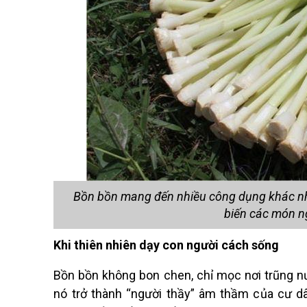
Bồn bồn mang đến nhiều công dụng khác nha
biến các món n
Khi thiên nhiên dạy con ngườ
i c
ách sống
Bồn bồn không bon chen, chỉ mọc nơi trũng n
nó trở thành
“
người thầy” âm thầ
m c
ủa cư d