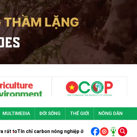
MULTIMEDIA
ĐỜI SỐNG
THẾ GIỚI
NÔNG DÂN
ỉ carbon nông nghiệp ở Nghệ An: Giảm phát thải, không giảm