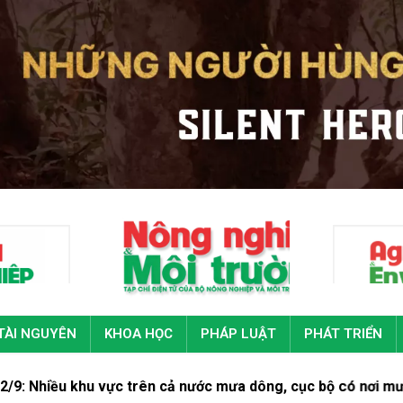
TÀI NGUYÊN
KHOA HỌC
PHÁP LUẬT
PHÁT TRIỂN
u vực trên cả nước mưa dông, cục bộ có nơi mưa rất to
Tín ch