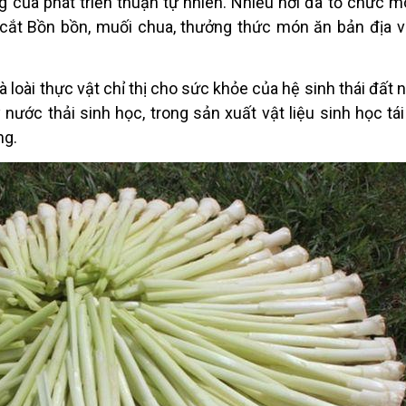
ợng của phát triển thuận tự nhiên. Nhiều nơi đã tổ chức 
g, cắt Bồn bồn, muối chua, thưởng thức món ăn bản địa 
loài thực vật chỉ thị cho sức khỏe của hệ sinh thái đất 
 nước thải sinh học, trong sản xuất vật liệu sinh học tái
ng.