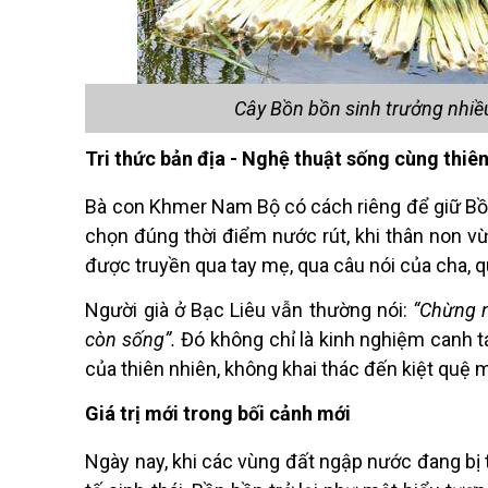
Cây Bồn bồn sinh trưởng nhi
Tri thức bản địa - Nghệ thuật sống c
ù
ng thiê
Bà con Khmer Nam Bộ có cá
ch ri
êng để giữ Bồn
chọn đúng thời điểm nước rút, khi thâ
n non v
ừ
được truyền qua tay mẹ, qua câu nó
i c
ủa cha, 
Người già ở Bạc Liêu vẫn thường nói:
“
Chừng 
còn sống”.
Đó không chỉ là kinh nghiệm canh tác
của thiên nhiên, không khai thác đến kiệ
t qu
ệ 
Gi
á
trị mới trong bố
i c
ảnh mới
Ngày nay, khi các v
ù
ng đất ngập nước đang bị t