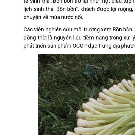
tế sinh thái, Bồn bồn trở lại như một biểu tư
l
ịch sinh thái Bồn bồn”, khách được lội ruộn
chuyện về m
ù
a nước nổi.
Các viện nghiên cứu môi trường xem Bồn bồn là 
đồng thời là nguyên liệu tiềm năng trong xử lý
phát triển sản phẩ
m OCOP
đặc trưng địa phươ