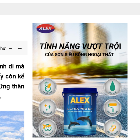
chữ
ình dị mà
ấy còn kể
hững thân
.