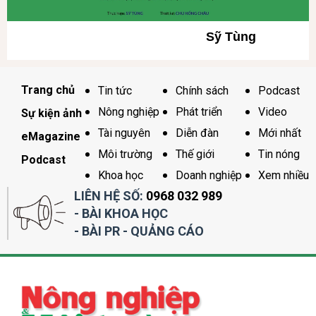
Sỹ Tùng
Trang chủ
Tin tức
Chính sách
Podcast
Nông nghiệp
Phát triển
Video
Sự kiện ảnh
Tài nguyên
Diễn đàn
Mới nhất
eMagazine
Môi trường
Thế giới
Tin nóng
Podcast
Khoa học
Doanh nghiệp
Xem nhiều
LIÊN HỆ SỐ:
0968 032 989
- BÀI KHOA HỌC
- BÀI PR - QUẢNG CÁO