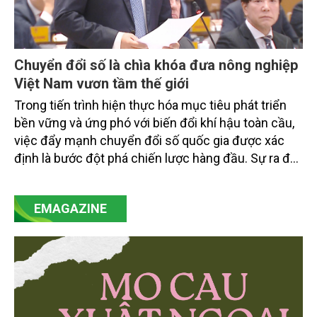
Chuyển đổi số là chìa khóa đưa nông nghiệp
Việt Nam vươn tầm thế giới
Trong tiến trình hiện thực hóa mục tiêu phát triển
bền vững và ứng phó với biến đổi khí hậu toàn cầu,
việc đẩy mạnh chuyển đổi số quốc gia được xác
định là bước đột phá chiến lược hàng đầu. Sự ra đời
của Nghị quyết số 57-NQ/TW đã trở thành động lực
mạnh mẽ, thúc đẩy quá trình cải cách toàn diện,
EMAGAZINE
minh bạch hóa chuỗi cung ứng và nâng cao hiệu
quả quản lý môi trường, đặc biệt trong hai lĩnh vực
then chốt là nông nghiệp và môi trường.