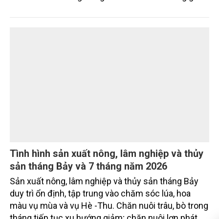
Ngày 4/8, Bộ Nông nghiệp và Môi trường tổ chức
Hội nghị triển khai Nghị quyết số 36/2026/NQ-CP
của Chính phủ về đơn giản hóa thủ tục hành chính
đối với mã số vùng trồng và mã số cơ sở đóng gói.
Tình hình sản xuất nông, lâm nghiệp và thủy
sản tháng Bảy và 7 tháng năm 2026