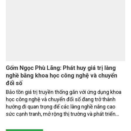
hút sự tham gia của hơn 100 đại biểu là lãnh đạo
các đơn vị thuộc Bộ Nông nghiệp và Môi trường,
chuyên gia, nhà khoa học, Sở Nông nghiệp và Môi
trường tỉnh Lai Châu và đại diện các cơ quan đơn vị
doanh nghiệp ở các tỉnh miền núi phía Bắc.
Gốm Ngọc Phù Lãng: Phát huy giá trị làng
nghề bằng khoa học công nghệ và chuyển
đổi số
Bảo tồn giá trị truyền thống gắn với ứng dụng khoa
học công nghệ và chuyển đổi số đang trở thành
hướng đi quan trọng để các làng nghề nâng cao
sức cạnh tranh, mở rộng thị trường và phát triển