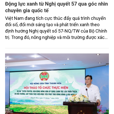
Động lực xanh từ Nghị quyết 57 qua góc nhìn
chuyên gia quốc tế
Việt Nam đang tích cực thúc đẩy quá trình chuyển
đổi số, đổi mới sáng tạo và phát triển xanh theo
định hướng Nghị quyết số 57-NQ/TW của Bộ Chính
trị. Trong đó, nông nghiệp và môi trường được xác
định là hai lĩnh vực trọng điểm chịu tác động sâu
sắc bởi các tiến bộ công nghệ và cam kết bền vững
toàn cầu, đặc biệt là mục tiêu đưa phát thải ròng
bằng 0 (Net-Zero) vào năm 2050.