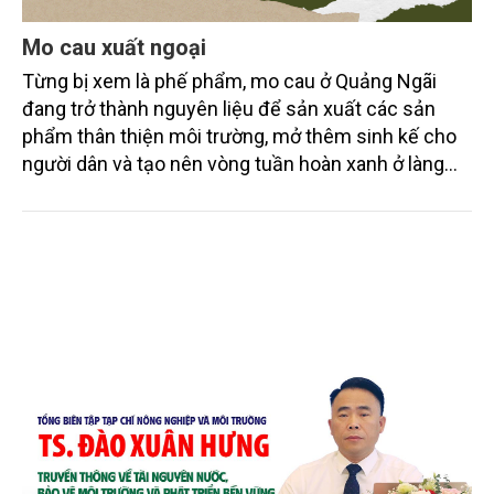
Mo cau xuất ngoại
Từng bị xem là phế phẩm, mo cau ở Quảng Ngãi
đang trở thành nguyên liệu để sản xuất các sản
phẩm thân thiện môi trường, mở thêm sinh kế cho
người dân và tạo nên vòng tuần hoàn xanh ở làng
quê. Trải qua chặng đường dài (từ 2020 đến nay),
chén, dĩa... từ mo cau đã được thị trường trong nước
và quốc tế đón nhận.