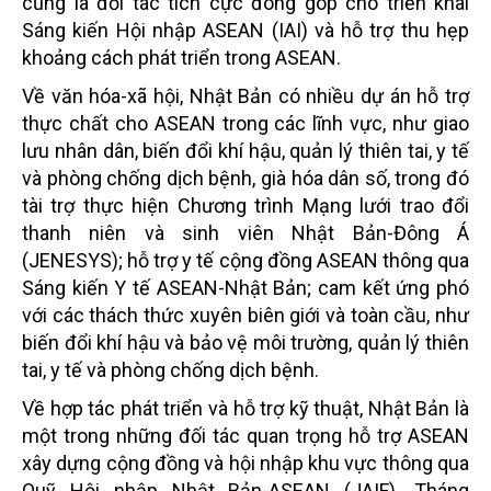
cũng là đối tác tích cực đóng góp cho triển khai
Sáng kiến Hội nhập ASEAN (IAI) và hỗ trợ thu hẹp
khoảng cách phát triển trong ASEAN.
Về văn hóa-xã hội, Nhật Bản có nhiều dự án hỗ trợ
thực chất cho ASEAN trong các lĩnh vực, như giao
lưu nhân dân, biến đổi khí hậu, quản lý thiên tai, y tế
và phòng chống dịch bệnh, già hóa dân số, trong đó
tài trợ thực hiện Chương trình Mạng lưới trao đổi
thanh niên và sinh viên Nhật Bản-Đông Á
(JENESYS); hỗ trợ y tế cộng đồng ASEAN thông qua
Sáng kiến Y tế ASEAN-Nhật Bản; cam kết ứng phó
với các thách thức xuyên biên giới và toàn cầu, như
biến đổi khí hậu và bảo vệ môi trường, quản lý thiên
tai, y tế và phòng chống dịch bệnh.
Về hợp tác phát triển và hỗ trợ kỹ thuật, Nhật Bản là
một trong những đối tác quan trọng hỗ trợ ASEAN
xây dựng cộng đồng và hội nhập khu vực thông qua
Quỹ Hội nhập Nhật Bản-ASEAN (JAIF). Tháng