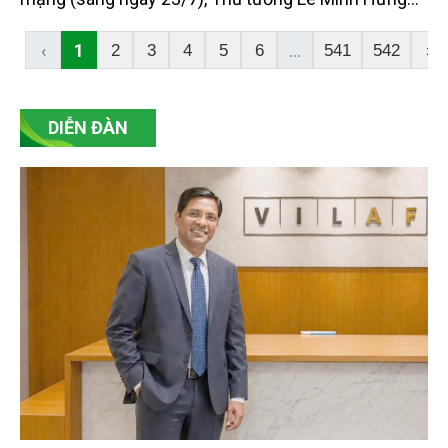
nêu rõ, trong suốt 79 năm qua, Đảng và Nhà nước ta
luôn xác định chăm lo người có công với cách
‹
1
...
2
3
4
5
6
541
542
›
mạng là chủ trương nhất quán, là trách nhiệm chính
trị, là truyền thống, là đạo lý của dân tộc ta, thể hiện
tính nhân văn sâu sắc của chế độ xã hội chủ nghĩa.
DIỄN ĐÀN