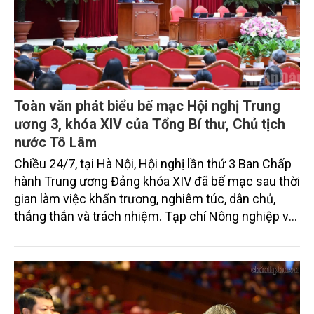
Toàn văn phát biểu bế mạc Hội nghị Trung
ương 3, khóa XIV của Tổng Bí thư, Chủ tịch
nước Tô Lâm
Chiều 24/7, tại Hà Nội, Hội nghị lần thứ 3 Ban Chấp
hành Trung ương Đảng khóa XIV đã bế mạc sau thời
gian làm việc khẩn trương, nghiêm túc, dân chủ,
thẳng thắn và trách nhiệm. Tạp chí Nông nghiệp và
Môi trường xin trân trọng giới thiệu toàn văn bài phát
biểu của Tổng Bí thư, Chủ tịch nước Tô Lâm bế mạc
hội nghị.