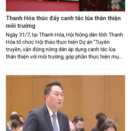
Thanh Hóa thúc đẩy canh tác lúa thân thiện
môi trường
Ngày 31/7, tại Thanh Hóa, Hội Nông dân tỉnh Thanh
Hóa tổ chức Hội thảo thực hiện Dự án "Tuyên
truyền, vận động nông dân áp dụng canh tác lúa
thân thiện với môi trường, góp phần thực hiện mục
tiêu phát thải ròng bằng 0 vào năm 2050". Chương
trình thu hút sự tham gia của đông đảo đại biểu đến
từ các cơ quan quản lý nhà nước, đơn vị nghiên cứu,
doanh nghiệp, hợp tác xã và nông dân đang trực
tiếp triển khai mô hình sản xuất lúa phát thải thấp.