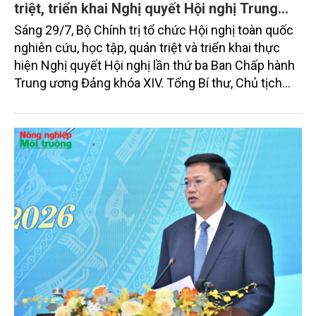
triệt, triển khai Nghị quyết Hội nghị Trung
ương 3, khóa XIV
Sáng 29/7, Bộ Chính trị tổ chức Hội nghị toàn quốc
nghiên cứu, học tập, quán triệt và triển khai thực
hiện Nghị quyết Hội nghị lần thứ ba Ban Chấp hành
Trung ương Đảng khóa XIV. Tổng Bí thư, Chủ tịch
nước Tô Lâm đã có bài phát biểu chỉ đạo quan
trọng. Tạp chí Nông nghiệp và Môi trường trân trọng
giới thiệu toàn văn bài phát biểu của đồng chí Tổng
Bí thư, Chủ tịch nước.