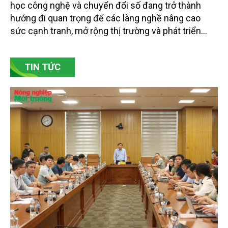
Bảo tồn giá trị truyền thống gắn với ứng dụng khoa
học công nghệ và chuyển đổi số đang trở thành
hướng đi quan trọng để các làng nghề nâng cao
sức cạnh tranh, mở rộng thị trường và phát triển
bền vững. Tại làng gốm Phù Lãng, xã Phù Lãng, tỉnh
Bắc Ninh, nhiều nghệ nhân và cơ sở sản xuất đã
TIN TỨC
chủ động đổi mới tư duy, đầu tư công nghệ, xây
dựng thương hiệu trên nền tảng giá trị truyền thống.