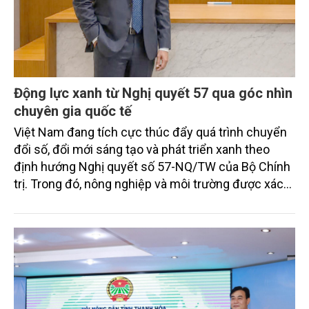
Động lực xanh từ Nghị quyết 57 qua góc nhìn
chuyên gia quốc tế
Việt Nam đang tích cực thúc đẩy quá trình chuyển
đổi số, đổi mới sáng tạo và phát triển xanh theo
định hướng Nghị quyết số 57-NQ/TW của Bộ Chính
trị. Trong đó, nông nghiệp và môi trường được xác
định là hai lĩnh vực trọng điểm chịu tác động sâu
sắc bởi các tiến bộ công nghệ và cam kết bền vững
toàn cầu, đặc biệt là mục tiêu đưa phát thải ròng
bằng 0 (Net-Zero) vào năm 2050.