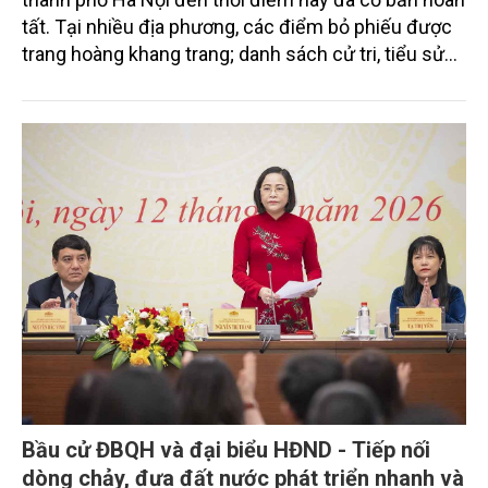
tất. Tại nhiều địa phương, các điểm bỏ phiếu được
trang hoàng khang trang; danh sách cử tri, tiểu sử
các ứng cử viên được niêm yết đầy đủ.
Bầu cử ĐBQH và đại biểu HĐND - Tiếp nối
dòng chảy, đưa đất nước phát triển nhanh và