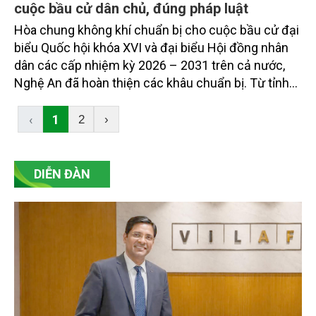
cuộc bầu cử dân chủ, đúng pháp luật
Hòa chung không khí chuẩn bị cho cuộc bầu cử đại
biểu Quốc hội khóa XVI và đại biểu Hội đồng nhân
dân các cấp nhiệm kỳ 2026 – 2031 trên cả nước,
Nghệ An đã hoàn thiện các khâu chuẩn bị. Từ tỉnh
đến cơ sở, nhiều phần việc quan trọng đã được
triển khai đồng bộ, bảo đảm đúng quy định và tiến
‹
1
2
›
độ chung.
DIỄN ĐÀN