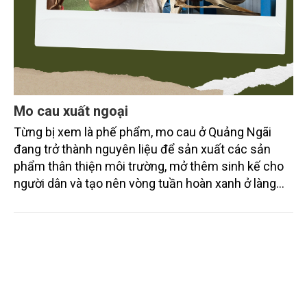
Mo cau xuất ngoại
Từng bị xem là phế phẩm, mo cau ở Quảng Ngãi
đang trở thành nguyên liệu để sản xuất các sản
phẩm thân thiện môi trường, mở thêm sinh kế cho
người dân và tạo nên vòng tuần hoàn xanh ở làng
quê. Trải qua chặng đường dài (từ 2020 đến nay),
chén, dĩa... từ mo cau đã được thị trường trong nước
và quốc tế đón nhận.