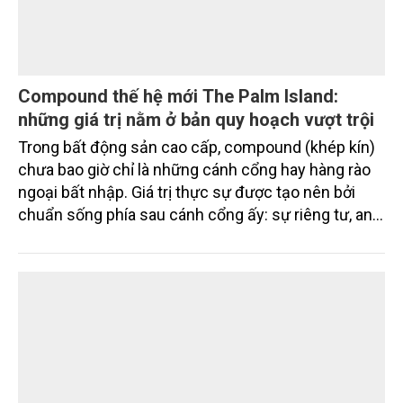
Compound thế hệ mới The Palm Island:
những giá trị nằm ở bản quy hoạch vượt trội
Trong bất động sản cao cấp, compound (khép kín)
chưa bao giờ chỉ là những cánh cổng hay hàng rào
ngoại bất nhập. Giá trị thực sự được tạo nên bởi
chuẩn sống phía sau cánh cổng ấy: sự riêng tư, an
ninh, cộng đồng cư dân tinh hoa và hệ tiện ích, dịch
vụ được thiết kế dành riêng cho họ.