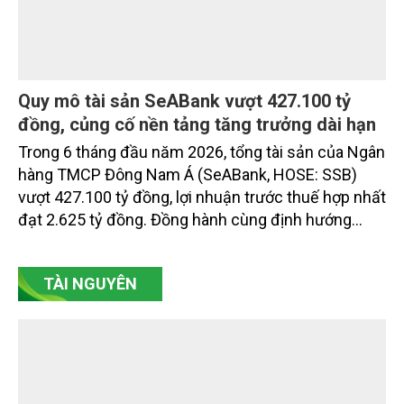
Quy mô tài sản SeABank vượt 427.100 tỷ
đồng, củng cố nền tảng tăng trưởng dài hạn
Trong 6 tháng đầu năm 2026, tổng tài sản của Ngân
hàng TMCP Đông Nam Á (SeABank, HOSE: SSB)
vượt 427.100 tỷ đồng, lợi nhuận trước thuế hợp nhất
đạt 2.625 tỷ đồng. Đồng hành cùng định hướng
giảm mặt bằng lãi suất để hỗ trợ nền kinh tế,
SeABank tiếp tục duy trì hoạt động hiệu quả, mở
TÀI NGUYÊN
rộng tín dụng, củng cố nguồn vốn và đảm bảo các