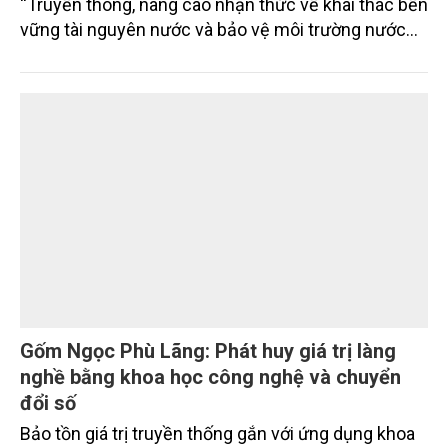
“Truyền thông, nâng cao nhận thức về khai thác bền
vững tài nguyên nước và bảo vệ môi trường nước
xuyên biên giới” do Tạp chí Nông nghiệp và Môi
trường phối hợp với Sở Nông nghiệp và Môi trường
tỉnh Lai Châu tổ chức ngày 10/7/2026. Hội thảo thu
hút sự tham gia của hơn 100 đại biểu là lãnh đạo
các đơn vị thuộc Bộ Nông nghiệp và Môi trường,
chuyên gia, nhà khoa học, Sở Nông nghiệp và Môi
trường tỉnh Lai Châu và đại diện các cơ quan đơn vị
doanh nghiệp ở các tỉnh miền núi phía Bắc.
Gốm Ngọc Phù Lãng: Phát huy giá trị làng
nghề bằng khoa học công nghệ và chuyển
đổi số