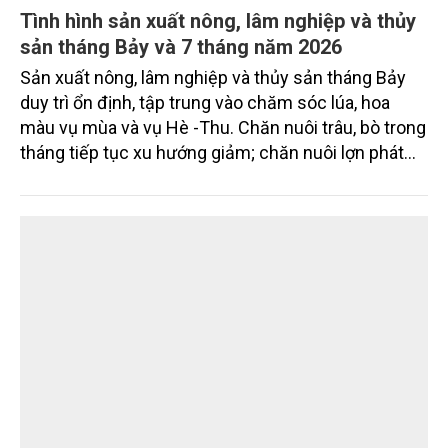
Tình hình sản xuất nông, lâm nghiệp và thủy
sản tháng Bảy và 7 tháng năm 2026
Sản xuất nông, lâm nghiệp và thủy sản tháng Bảy
duy trì ổn định, tập trung vào chăm sóc lúa, hoa
màu vụ mùa và vụ Hè -Thu. Chăn nuôi trâu, bò trong
tháng tiếp tục xu hướng giảm; chăn nuôi lợn phát
triển ổn định; chăn nuôi gia cầm duy trì đà tăng
trưởng khá. Diện tích rừng trồng mới và sản lượng
thủy sản đều tăng nhẹ.