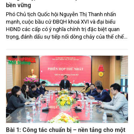
bền vững
Phó Chủ tịch Quốc hội Nguyễn Thị Thanh nhấn
mạnh, cuộc bầu cử ĐBQH khoá XVI và đại biểu
HĐND các cấp có ý nghĩa chính trị đặc biệt quan
trọng, đánh dấu sự tiếp nối dòng chảy của thể chế
dân chủ, nơi toàn thể cử tri thực hiện quyền và trách
nhiệm của người làm chủ, góp phần củng cố khối
đại đoàn kết toàn dân tộc, chung sức đồng lòng
quyết tâm đưa đất nước phát triển nhanh và bền
vững trong kỷ nguyên vươn mình của dân tộc.
Bài 1: Công tác chuẩn bị – nền tảng cho một