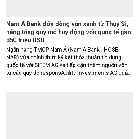
Nam A Bank đón dòng vốn xanh từ Thụy Sĩ,
nâng tổng quy mô huy động vốn quốc tế gần
350 triệu USD
Ngân hàng TMCP Nam Á (Nam A Bank - HOSE:
NAB) vừa chính thức ký kết thỏa thuận tín dụng
quốc tế với SIFEM AG và tiếp cận thêm nguồn vốn
từ các quỹ do responsAbility Investments AG quản
lý, nâng tổng quy mô dòng vốn mà ngân hàng này
thu hút thành công từ đầu năm đến nay lên gần 350
triệu USD.