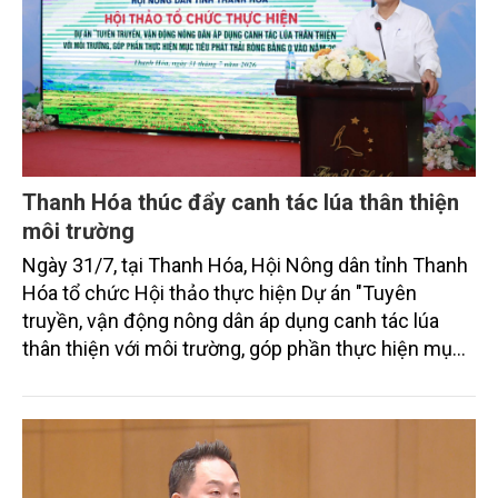
Thanh Hóa thúc đẩy canh tác lúa thân thiện
môi trường
Ngày 31/7, tại Thanh Hóa, Hội Nông dân tỉnh Thanh
Hóa tổ chức Hội thảo thực hiện Dự án "Tuyên
truyền, vận động nông dân áp dụng canh tác lúa
thân thiện với môi trường, góp phần thực hiện mục
tiêu phát thải ròng bằng 0 vào năm 2050". Chương
trình thu hút sự tham gia của đông đảo đại biểu đến
từ các cơ quan quản lý nhà nước, đơn vị nghiên cứu,
doanh nghiệp, hợp tác xã và nông dân đang trực
tiếp triển khai mô hình sản xuất lúa phát thải thấp.