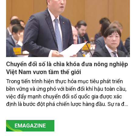
Chuyển đổi số là chìa khóa đưa nông nghiệp
Việt Nam vươn tầm thế giới
Trong tiến trình hiện thực hóa mục tiêu phát triển
bền vững và ứng phó với biến đổi khí hậu toàn cầu,
việc đẩy mạnh chuyển đổi số quốc gia được xác
định là bước đột phá chiến lược hàng đầu. Sự ra đời
của Nghị quyết số 57-NQ/TW đã trở thành động lực
mạnh mẽ, thúc đẩy quá trình cải cách toàn diện,
EMAGAZINE
minh bạch hóa chuỗi cung ứng và nâng cao hiệu
quả quản lý môi trường, đặc biệt trong hai lĩnh vực