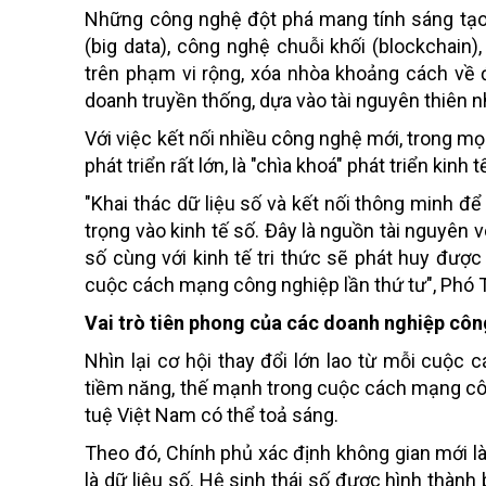
Những công nghệ đột phá mang tính sáng tạo, cốt
(big data), công nghệ chuỗi khối (blockchain
trên phạm vi rộng, xóa nhòa khoảng cách về đ
doanh truyền thống, dựa vào tài nguyên thiên n
Với việc kết nối nhiều công nghệ mới, trong mọ
phát triển rất lớn, là "chìa khoá" phát triển kinh 
"Khai thác dữ liệu số và kết nối thông minh để 
trọng vào kinh tế số. Đây là nguồn tài nguyên v
số cùng với kinh tế tri thức sẽ phát huy đượ
cuộc cách mạng công nghiệp lần thứ tư", Phó 
Vai trò tiên phong của các doanh nghiệp côn
Nhìn lại cơ hội thay đổi lớn lao từ mỗi cuộ
tiềm năng, thế mạnh trong cuộc cách mạng công
tuệ Việt Nam có thể toả sáng.
Theo đó, Chính phủ xác định không gian mới là
là dữ liệu số. Hệ sinh thái số được hình thành 