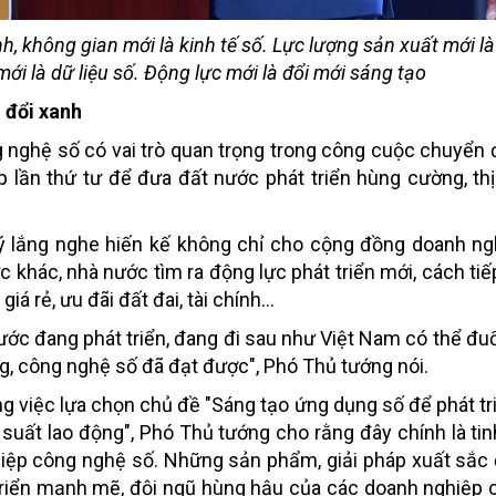
, không gian mới là kinh tế số. Lực lượng sản xuất mới là
ới là dữ liệu số. Động lực mới là đổi mới sáng tạo
n đổi xanh
ghệ số có vai trò quan trọng trong công cuộc chuyển đ
lần thứ tư để đưa đất nước phát triển hùng cường, th
lý lắng nghe hiến kế không chỉ cho cộng đồng doanh n
 khác, nhà nước tìm ra động lực phát triển mới, cách tiế
giá rẻ, ưu đãi đất đai, tài chính…
ớc đang phát triển, đang đi sau như Việt Nam có thể đuổi
g, công nghệ số đã đạt được", Phó Thủ tướng nói.
g việc lựa chọn chủ đề "Sáng tạo ứng dụng số để phát tri
 suất lao động", Phó Thủ tướng cho rằng đây chính là tin
hiệp công nghệ số. Những sản phẩm, giải pháp xuất sắc
 triển mạnh mẽ, đội ngũ hùng hậu của các doanh nghiệp