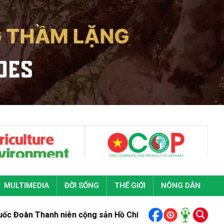
MULTIMEDIA
ĐỜI SỐNG
THẾ GIỚI
NÔNG DÂN
 cộng sản Hồ Chí Minh lần thứ XIII
Bộ trưởng Trịnh Việt Hùn