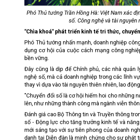
Phó Thủ tướng Trần Hồng Hà: Việt Nam xác định
số. Công nghệ và tài nguyên m
"Chìa khoá" phát triển kinh tế tri thức, chuyể
Phó Thủ tướng nhấn mạnh, doanh nghiệp công n
dụng cơ hội của cuộc cách mạng công nghiệp 
bền vững.
Đây cũng là dịp để Chính phủ, các nhà quản 
nghệ số, mà cả doanh nghiệp trong các lĩnh vực
thay vì dựa vào tài nguyên thiên nhiên, lao động 
"Chuyển đổi số là cơ hội hiếm hoi cho những nư
lên, như những thành công mà ngành viễn thôn
Đánh giá cao Bộ Thông tin và Truyền thông tron
số - Động lực cho tăng trưởng kinh tế và năng
mới sáng tạo với sự tiên phong của doanh ng
danh tại Diễn đàn là minh chứng cho sự phát