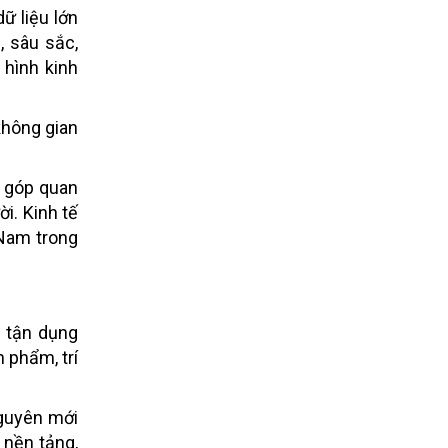
ữ liệu lớn
, sâu sắc,
 hình kinh
không gian
g góp quan
ời. Kinh tế
 Nam trong
n tận dụng
 phẩm, trí
nguyên mới
 nền tảng,