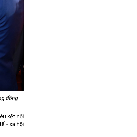
ộng đồng
êu kết nối
ế - xã hội