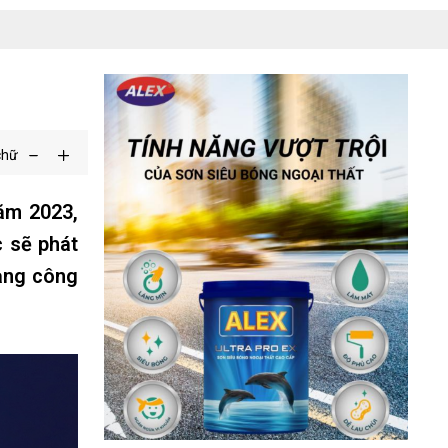
chữ
ăm 2023,
c sẽ phát
mạng công