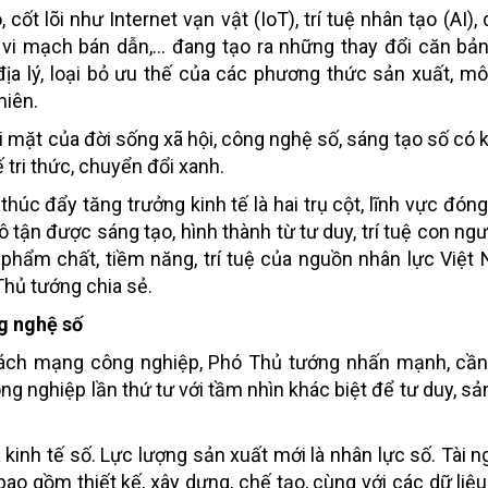
 lõi như Internet vạn vật (IoT), trí tuệ nhân tạo (AI), d
), vi mạch bán dẫn,… đang tạo ra những thay đổi căn bản
ịa lý, loại bỏ ưu thế của các phương thức sản xuất, mô
hiên.
i mặt của đời sống xã hội, công nghệ số, sáng tạo số có 
tế tri thức, chuyển đổi xanh.
thúc đẩy tăng trưởng kinh tế là hai trụ cột, lĩnh vực đón
ô tận được sáng tạo, hình thành từ tư duy, trí tuệ con ngư
c phẩm chất, tiềm năng, trí tuệ của nguồn nhân lực Việt
Thủ tướng chia sẻ.
g nghệ số
c cách mạng công nghiệp, Phó Thủ tướng nhấn mạnh, cầ
 nghiệp lần thứ tư với tầm nhìn khác biệt để tư duy, sản
 kinh tế số. Lực lượng sản xuất mới là nhân lực số. Tài 
bao gồm thiết kế, xây dựng, chế tạo, cùng với các dữ liệu