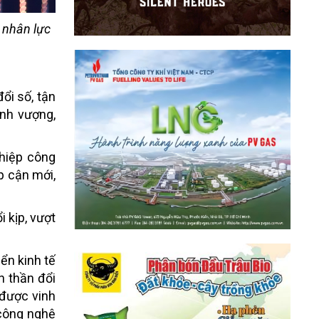
 nhân lực
ổi số, tận
ịnh vượng,
ghiệp công
p cận mới,
 kịp, vượt
ển kinh tế
h thần đổi
 được vinh
 công nghệ