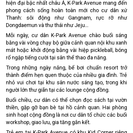
hiện đại bậc nhất châu Á, K-Park Avenue mang đến
phong cách sống hoàn toàn mới cho cư dân xứ
Thanh: sôi động như Gangnam, rực rỡ như
Dongdaemun và thư thái như Jeju…
Mỗi ngày, cư dân K-Park Avenue chào buổi sáng
bằng vài vòng chạy bộ giữa cảnh quan nội khu xanh
mát hoặc khởi động bằng vài hiệp pickleball, bóng
rổ ngập tiếng cười tại sân thể thao đa năng.
Trong những ngày nắng, bể bơi chuẩn resort trở
thành điểm hẹn quen thuộc của nhiều gia đình. Trẻ
nhỏ vui chơi tại khu sân nước sáng tạo, trong khi
người lớn thư giãn tại các lounge cộng đồng.
Buổi chiều, cư dân có thể chọn đọc sách tại vườn
thiền, gặp gỡ bạn bè tại hồ cảnh quan. Hai phòng
sinh hoạt cộng đồng là nơi cư dân tổ chức các buổi
workshop, giao lưu, gia tăng gắn kết.
Trẻ em tại K-Park Avenue có khu Kid Corner riêng