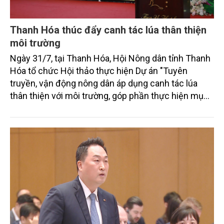
Thanh Hóa thúc đẩy canh tác lúa thân thiện
môi trường
Ngày 31/7, tại Thanh Hóa, Hội Nông dân tỉnh Thanh
Hóa tổ chức Hội thảo thực hiện Dự án "Tuyên
truyền, vận động nông dân áp dụng canh tác lúa
thân thiện với môi trường, góp phần thực hiện mục
tiêu phát thải ròng bằng 0 vào năm 2050". Chương
trình thu hút sự tham gia của đông đảo đại biểu đến
từ các cơ quan quản lý nhà nước, đơn vị nghiên cứu,
doanh nghiệp, hợp tác xã và nông dân đang trực
tiếp triển khai mô hình sản xuất lúa phát thải thấp.