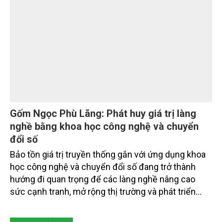
hút sự tham gia của hơn 100 đại biểu là lãnh đạo
các đơn vị thuộc Bộ Nông nghiệp và Môi trường,
chuyên gia, nhà khoa học, Sở Nông nghiệp và Môi
trường tỉnh Lai Châu và đại diện các cơ quan đơn vị
doanh nghiệp ở các tỉnh miền núi phía Bắc.
Gốm Ngọc Phù Lãng: Phát huy giá trị làng
nghề bằng khoa học công nghệ và chuyển
đổi số
Bảo tồn giá trị truyền thống gắn với ứng dụng khoa
học công nghệ và chuyển đổi số đang trở thành
hướng đi quan trọng để các làng nghề nâng cao
sức cạnh tranh, mở rộng thị trường và phát triển
bền vững. Tại làng gốm Phù Lãng, xã Phù Lãng, tỉnh
Bắc Ninh, nhiều nghệ nhân và cơ sở sản xuất đã