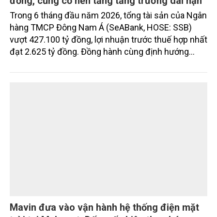
Quy mô tài sản SeABank vượt 427.100 tỷ
đồng, củng cố nền tảng tăng trưởng dài hạn
Trong 6 tháng đầu năm 2026, tổng tài sản của Ngân
hàng TMCP Đông Nam Á (SeABank, HOSE: SSB)
vượt 427.100 tỷ đồng, lợi nhuận trước thuế hợp nhất
đạt 2.625 tỷ đồng. Đồng hành cùng định hướng
giảm mặt bằng lãi suất để hỗ trợ nền kinh tế,
SeABank tiếp tục duy trì hoạt động hiệu quả, mở
rộng tín dụng, củng cố nguồn vốn và đảm bảo các
chỉ tiêu an toàn.