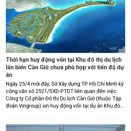
Thời hạn huy động vốn tại Khu đô thị du lịch
lấn biển Cần Giờ chưa phù hợp với tiến độ dự
án
Ngày 25/4 mới đây, Sở Xây dựng TP. Hồ Chí Minh ký
công văn số 2521/SXD-PTDT liên quan đến việc
Công ty Cổ phần Đô thị Du lịch Cần Giờ (thuộc Tập
đoàn Vingroup) xin huy động vốn tại dự án Khu đô
thị du lịch lấn biển Cần Giờ…