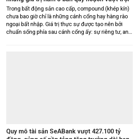
Compound thế hệ mới The Palm Island:
những giá trị nằm ở bản quy hoạch vượt trội
Trong bất động sản cao cấp, compound (khép kín)
chưa bao giờ chỉ là những cánh cổng hay hàng rào
ngoại bất nhập. Giá trị thực sự được tạo nên bởi
chuẩn sống phía sau cánh cổng ấy: sự riêng tư, an
ninh, cộng đồng cư dân tinh hoa và hệ tiện ích, dịch
vụ được thiết kế dành riêng cho họ.