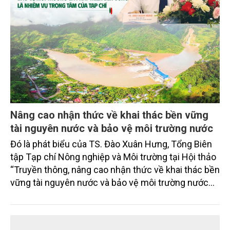
Nâng cao nhận thức về khai thác bền vững
tài nguyên nước và bảo vệ môi trường nước
Đó là phát biểu của TS. Đào Xuân Hưng, Tổng Biên
tập Tạp chí Nông nghiệp và Môi trường tại Hội thảo
“Truyền thông, nâng cao nhận thức về khai thác bền
vững tài nguyên nước và bảo vệ môi trường nước
xuyên biên giới” do Tạp chí Nông nghiệp và Môi
trường phối hợp với Sở Nông nghiệp và Môi trường
tỉnh Lai Châu tổ chức ngày 10/7/2026. Hội thảo thu