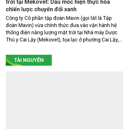
Mavin đưa vào vận hành hệ thống điện mặt
trời tại Mekovet: Dấu mốc hiện thực hóa
chiến lược chuyển đổi xanh
Công ty Cô phần tập đoàn Mavin (gọi tắt là Tập
đoàn Mavin) vừa chính thức đưa vào vận hành hệ
thống điện năng lượng mặt trời tại Nhà máy Dược
Thú y Cai Lậy (Mekovet), tọa lạc ở phường Cai Lậy,
tỉnh Đồng Tháp.
TÀI NGUYÊN