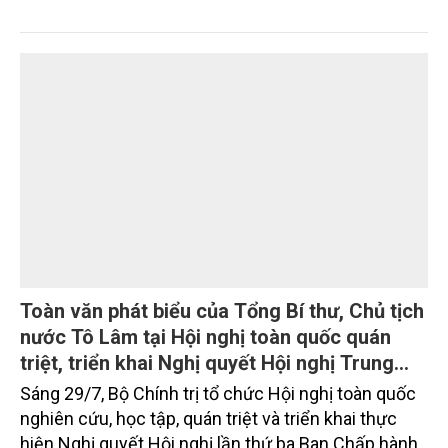
triển ổn định; chăn nuôi gia cầm duy trì đà tăng
trưởng khá. Diện tích rừng trồng mới và sản lượng
thủy sản đều tăng nhẹ.
Toàn văn phát biểu của Tổng Bí thư, Chủ tịch
nước Tô Lâm tại Hội nghị toàn quốc quán
triệt, triển khai Nghị quyết Hội nghị Trung
ương 3, khóa XIV
Sáng 29/7, Bộ Chính trị tổ chức Hội nghị toàn quốc