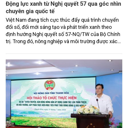
Động lực xanh từ Nghị quyết 57 qua góc nhìn
chuyên gia quốc tế
Việt Nam đang tích cực thúc đẩy quá trình chuyển
đổi số, đổi mới sáng tạo và phát triển xanh theo
định hướng Nghị quyết số 57-NQ/TW của Bộ Chính
trị. Trong đó, nông nghiệp và môi trường được xác
định là hai lĩnh vực trọng điểm chịu tác động sâu
sắc bởi các tiến bộ công nghệ và cam kết bền vững
toàn cầu, đặc biệt là mục tiêu đưa phát thải ròng
bằng 0 (Net-Zero) vào năm 2050.