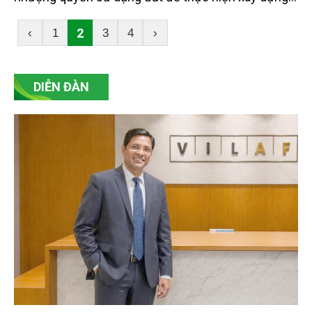
nhà máy sản xuất ô tô điện tại Khu kinh tế Vũng
Áng.
2
‹
1
3
4
›
DIỄN ĐÀN