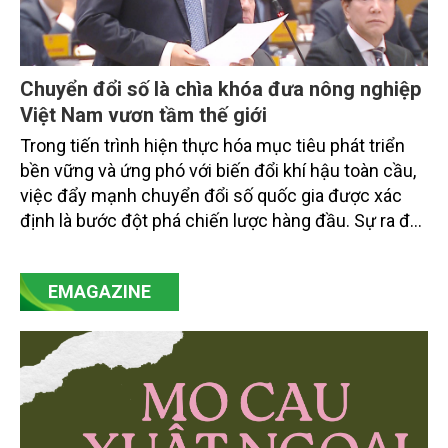
Chuyển đổi số là chìa khóa đưa nông nghiệp
Việt Nam vươn tầm thế giới
Trong tiến trình hiện thực hóa mục tiêu phát triển
bền vững và ứng phó với biến đổi khí hậu toàn cầu,
việc đẩy mạnh chuyển đổi số quốc gia được xác
định là bước đột phá chiến lược hàng đầu. Sự ra đời
của Nghị quyết số 57-NQ/TW đã trở thành động lực
mạnh mẽ, thúc đẩy quá trình cải cách toàn diện,
EMAGAZINE
minh bạch hóa chuỗi cung ứng và nâng cao hiệu
quả quản lý môi trường, đặc biệt trong hai lĩnh vực
then chốt là nông nghiệp và môi trường.