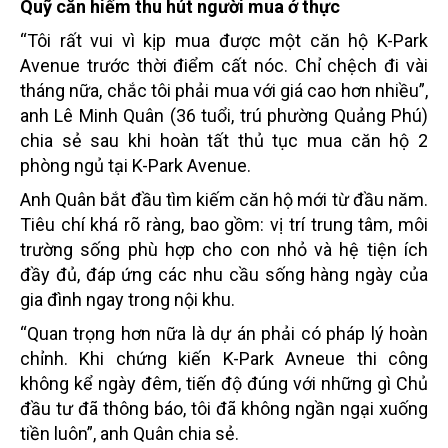
Quỹ căn hiếm thu hút người mua ở thực
“Tôi rất vui vì kịp mua được một căn hộ K-Park
Avenue trước thời điểm cất nóc. Chỉ chệch đi vài
tháng nữa, chắc tôi phải mua với giá cao hơn nhiều”,
anh Lê Minh Quân (36 tuổi, trú phường Quảng Phú)
chia sẻ sau khi hoàn tất thủ tục mua căn hộ 2
phòng ngủ tại K-Park Avenue.
Anh Quân bắt đầu tìm kiếm căn hộ mới từ đầu năm.
Tiêu chí khá rõ ràng, bao gồm: vị trí trung tâm, môi
trường sống phù hợp cho con nhỏ và hệ tiện ích
đầy đủ, đáp ứng các nhu cầu sống hàng ngày của
gia đình ngay trong nội khu.
“Quan trọng hơn nữa là dự án phải có pháp lý hoàn
chỉnh. Khi chứng kiến K-Park Avneue thi công
không kể ngày đêm, tiến độ đúng với những gì Chủ
đầu tư đã thông báo, tôi đã không ngần ngại xuống
tiền luôn”, anh Quân chia sẻ.