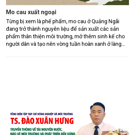
Mo cau xuất ngoại
Từng bị xem là phế phẩm, mo cau ở Quảng Ngãi
đang trở thành nguyên liệu để sản xuất các sản
phẩm thân thiện môi trường, mở thêm sinh kế cho
người dân và tạo nên vòng tuần hoàn xanh ở làng
quê. Trải qua chặng đường dài (từ 2020 đến nay),
chén, dĩa... từ mo cau đã được thị trường trong nước
và quốc tế đón nhận.