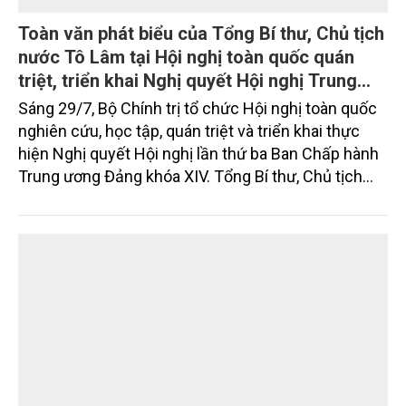
thủy sản đều tăng nhẹ.
Toàn văn phát biểu của Tổng Bí thư, Chủ tịch
nước Tô Lâm tại Hội nghị toàn quốc quán
triệt, triển khai Nghị quyết Hội nghị Trung
ương 3, khóa XIV
Sáng 29/7, Bộ Chính trị tổ chức Hội nghị toàn quốc
nghiên cứu, học tập, quán triệt và triển khai thực
hiện Nghị quyết Hội nghị lần thứ ba Ban Chấp hành
Trung ương Đảng khóa XIV. Tổng Bí thư, Chủ tịch
nước Tô Lâm đã có bài phát biểu chỉ đạo quan