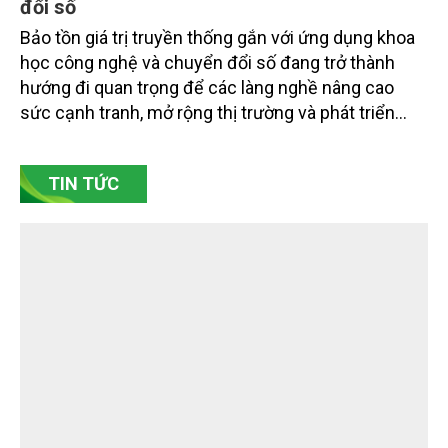
chuyên gia, nhà khoa học, Sở Nông nghiệp và Môi
trường tỉnh Lai Châu và đại diện các cơ quan đơn vị
doanh nghiệp ở các tỉnh miền núi phía Bắc.
Gốm Ngọc Phù Lãng: Phát huy giá trị làng
nghề bằng khoa học công nghệ và chuyển
đổi số
Bảo tồn giá trị truyền thống gắn với ứng dụng khoa
học công nghệ và chuyển đổi số đang trở thành
hướng đi quan trọng để các làng nghề nâng cao
sức cạnh tranh, mở rộng thị trường và phát triển
bền vững. Tại làng gốm Phù Lãng, xã Phù Lãng, tỉnh
Bắc Ninh, nhiều nghệ nhân và cơ sở sản xuất đã
TIN TỨC
chủ động đổi mới tư duy, đầu tư công nghệ, xây
dựng thương hiệu trên nền tảng giá trị truyền thống.