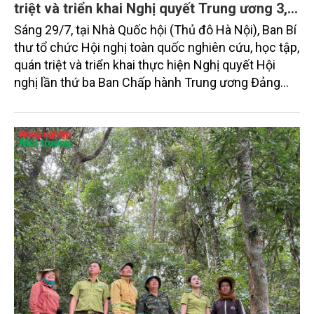
triệt và triển khai Nghị quyết Trung ương 3,
khoá XIV
Sáng 29/7, tại Nhà Quốc hội (Thủ đô Hà Nội), Ban Bí
thư tổ chức Hội nghị toàn quốc nghiên cứu, học tập,
quán triệt và triển khai thực hiện Nghị quyết Hội
nghị lần thứ ba Ban Chấp hành Trung ương Đảng
khóa XIV. Tổng Bí thư, Chủ tịch nước Tô Lâm dự và
phát biểu chỉ đạo hội nghị.