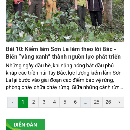
Bài 10: Kiểm lâm Sơn La làm theo lời Bác -
Biến “vàng xanh” thành nguồn lực phát triển
Những ngày đầu hè, khi nắng nóng bắt đầu phủ
khắp các triền núi Tây Bắc, lực lượng kiểm lâm Sơn
La lại bước vào giai đoạn cao điểm bảo vệ rừng,
phòng cháy chữa cháy rừng. Giữa những cánh rừng
trải dài từ Mường La, Sốp Cộp đến Tà Xùa, lời dạy
của Chủ tịch Hồ Chí Minh: “Rừng là vàng, nếu mình
‹
1
...
2
3
4
5
6
25
26
›
biết bảo vệ, xây dựng thì rừng rất quý” vẫn vẹn
nguyên giá trị, trở thành kim chỉ nam cho hành trình
gìn giữ và phát triển “lá phổi xanh” của vùng đất cửa
DIỄN ĐÀN