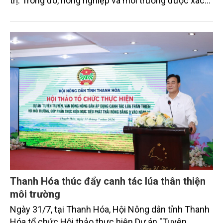
trị. Trong đó, nông nghiệp và môi trường được xác
định là hai lĩnh vực trọng điểm chịu tác động sâu
sắc bởi các tiến bộ công nghệ và cam kết bền vững
toàn cầu, đặc biệt là mục tiêu đưa phát thải ròng
bằng 0 (Net-Zero) vào năm 2050.
Thanh Hóa thúc đẩy canh tác lúa thân thiện
môi trường
Ngày 31/7, tại Thanh Hóa, Hội Nông dân tỉnh Thanh
Hóa tổ chức Hội thảo thực hiện Dự án "Tuyên