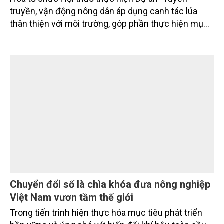
truyền, vận động nông dân áp dụng canh tác lúa
thân thiện với môi trường, góp phần thực hiện mục
tiêu phát thải ròng bằng 0 vào năm 2050". Chương
trình thu hút sự tham gia của đông đảo đại biểu đến
từ các cơ quan quản lý nhà nước, đơn vị nghiên cứu,
doanh nghiệp, hợp tác xã và nông dân đang trực
tiếp triển khai mô hình sản xuất lúa phát thải thấp.
Chuyển đổi số là chìa khóa đưa nông nghiệp
Việt Nam vươn tầm thế giới