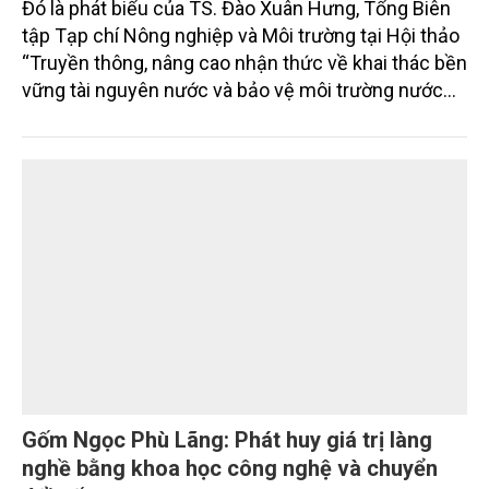
Nâng cao nhận thức về khai thác bền vững
tài nguyên nước và bảo vệ môi trường nước
Đó là phát biểu của TS. Đào Xuân Hưng, Tổng Biên
tập Tạp chí Nông nghiệp và Môi trường tại Hội thảo
“Truyền thông, nâng cao nhận thức về khai thác bền
vững tài nguyên nước và bảo vệ môi trường nước
xuyên biên giới” do Tạp chí Nông nghiệp và Môi
trường phối hợp với Sở Nông nghiệp và Môi trường
tỉnh Lai Châu tổ chức ngày 10/7/2026. Hội thảo thu
hút sự tham gia của hơn 100 đại biểu là lãnh đạo
các đơn vị thuộc Bộ Nông nghiệp và Môi trường,