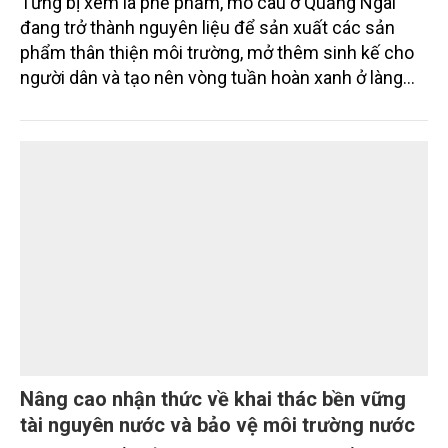
Từng bị xem là phế phẩm, mo cau ở Quảng Ngãi
đang trở thành nguyên liệu để sản xuất các sản
phẩm thân thiện môi trường, mở thêm sinh kế cho
người dân và tạo nên vòng tuần hoàn xanh ở làng
quê. Trải qua chặng đường dài (từ 2020 đến nay),
chén, dĩa... từ mo cau đã được thị trường trong nước
và quốc tế đón nhận.