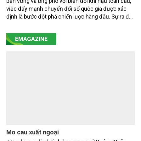
Trong tiến trình hiện thực hóa mục tiêu phát triển
bền vững và ứng phó với biến đổi khí hậu toàn cầu,
việc đẩy mạnh chuyển đổi số quốc gia được xác
định là bước đột phá chiến lược hàng đầu. Sự ra đời
của Nghị quyết số 57-NQ/TW đã trở thành động lực
mạnh mẽ, thúc đẩy quá trình cải cách toàn diện,
EMAGAZINE
minh bạch hóa chuỗi cung ứng và nâng cao hiệu
quả quản lý môi trường, đặc biệt trong hai lĩnh vực
then chốt là nông nghiệp và môi trường.
Mo cau xuất ngoại