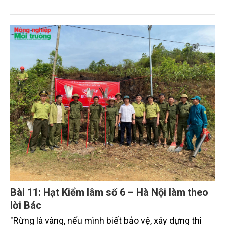
Trên những con đường đất dẫn vào rừng, lực lượng
kiểm lâm địa bàn cùng công an xã, dân quân và chủ
rừng miệt mài tuần tra.
Bài 11: Hạt Kiểm lâm số 6 – Hà Nội làm theo
lời Bác
"Rừng là vàng, nếu mình biết bảo vệ, xây dựng thì