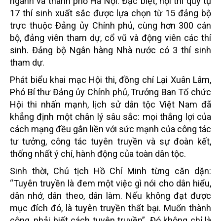
ngành và thành phố Hà Nội. Đặc biệt, hội thi quy tụ
17 thí sinh xuất sắc được lựa chọn từ 15 đảng bộ
trực thuộc Đảng ủy Chính phủ, cùng hơn 300 cán
bộ, đảng viên tham dự, cổ vũ và động viên các thí
sinh. Đảng bộ Ngân hàng Nhà nước có 3 thí sinh
tham dự.
Phát biểu khai mạc Hội thi, đồng chí Lại Xuân Lâm,
Phó Bí thư Đảng ủy Chính phủ, Trưởng Ban Tổ chức
Hội thi nhấn mạnh, lịch sử dân tộc Việt Nam đã
khẳng định một chân lý sâu sắc: mọi thắng lợi của
cách mạng đều gắn liền với sức mạnh của công tác
tư tưởng, công tác tuyên truyền và sự đoàn kết,
thống nhất ý chí, hành động của toàn dân tộc.
Sinh thời, Chủ tịch Hồ Chí Minh từng căn dặn:
“Tuyên truyền là đem một việc gì nói cho dân hiểu,
dân nhớ, dân theo, dân làm. Nếu không đạt được
mục đích đó, là tuyên truyền thất bại. Muốn thành
công, phải biết cách tuyên truyền”. Đó không chỉ là