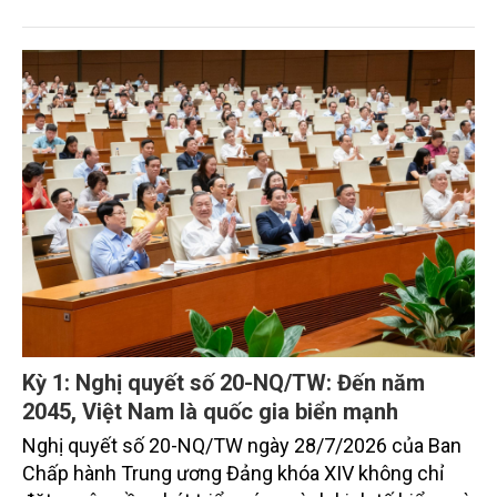
Nghị quyết mới của Ban Chấp hành Đảng bộ tỉnh
đặt mục tiêu đưa kinh tế biển phát triển nhanh, bền
vững, trở thành động lực quan trọng thúc đẩy tăng
trưởng của tỉnh đến năm 2030, tầm nhìn đến năm
2045.
Kỳ 1: Nghị quyết số 20-NQ/TW: Đến năm
2045, Việt Nam là quốc gia biển mạnh
Nghị quyết số 20-NQ/TW ngày 28/7/2026 của Ban
Chấp hành Trung ương Đảng khóa XIV không chỉ