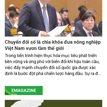
Chuyển đổi số là chìa khóa đưa nông nghiệp
Việt Nam vươn tầm thế giới
Trong tiến trình hiện thực hóa mục tiêu phát triển
bền vững và ứng phó với biến đổi khí hậu toàn cầu,
việc đẩy mạnh chuyển đổi số quốc gia được xác
định là bước đột phá chiến lược hàng đầu. Sự ra đời
của Nghị quyết số 57-NQ/TW đã trở thành động lực
mạnh mẽ, thúc đẩy quá trình cải cách toàn diện,
EMAGAZINE
minh bạch hóa chuỗi cung ứng và nâng cao hiệu
quả quản lý môi trường, đặc biệt trong hai lĩnh vực
then chốt là nông nghiệp và môi trường.