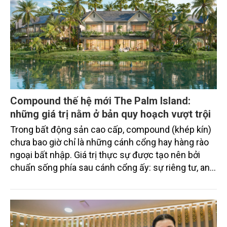
Compound thế hệ mới The Palm Island:
những giá trị nằm ở bản quy hoạch vượt trội
Trong bất động sản cao cấp, compound (khép kín)
chưa bao giờ chỉ là những cánh cổng hay hàng rào
ngoại bất nhập. Giá trị thực sự được tạo nên bởi
chuẩn sống phía sau cánh cổng ấy: sự riêng tư, an
ninh, cộng đồng cư dân tinh hoa và hệ tiện ích, dịch
vụ được thiết kế dành riêng cho họ.