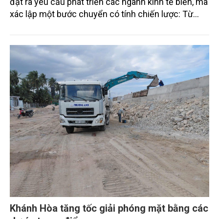
đặt ra yêu cầu phát triển các ngành kinh tế biển, mà
xác lập một bước chuyển có tính chiến lược: Từ
"khai thác biển" sang "quản trị biển hiện đại"; từ
"phát triển kinh tế ven biển" sang "xây dựng quốc
gia biển mạnh". Trong bước chuyển ấy, ngành Nông
nghiệp và Môi trường giữ vai trò đặc biệt quan trọng,
từ hoàn thiện thể chế, quy hoạch không gian biển,
quản lý tài nguyên đến bảo vệ môi trường, phục hồi
hệ sinh thái và kiến tạo sinh kế bền vững cho người
dân ven biển, hải đảo.
Khánh Hòa tăng tốc giải phóng mặt bằng các