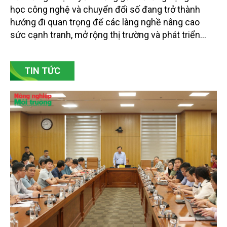
học công nghệ và chuyển đổi số đang trở thành
hướng đi quan trọng để các làng nghề nâng cao
sức cạnh tranh, mở rộng thị trường và phát triển
bền vững. Tại làng gốm Phù Lãng, xã Phù Lãng, tỉnh
Bắc Ninh, nhiều nghệ nhân và cơ sở sản xuất đã
TIN TỨC
chủ động đổi mới tư duy, đầu tư công nghệ, xây
dựng thương hiệu trên nền tảng giá trị truyền thống.