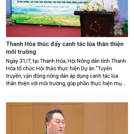
Thanh Hóa thúc đẩy canh tác lúa thân thiện
môi trường
Ngày 31/7, tại Thanh Hóa, Hội Nông dân tỉnh Thanh
Hóa tổ chức Hội thảo thực hiện Dự án "Tuyên
truyền, vận động nông dân áp dụng canh tác lúa
thân thiện với môi trường, góp phần thực hiện mục
tiêu phát thải ròng bằng 0 vào năm 2050". Chương
trình thu hút sự tham gia của đông đảo đại biểu đến
từ các cơ quan quản lý nhà nước, đơn vị nghiên cứu,
doanh nghiệp, hợp tác xã và nông dân đang trực
tiếp triển khai mô hình sản xuất lúa phát thải thấp.