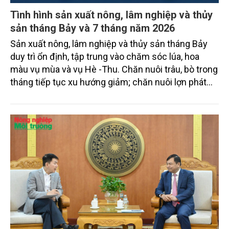
Tình hình sản xuất nông, lâm nghiệp và thủy
sản tháng Bảy và 7 tháng năm 2026
Sản xuất nông, lâm nghiệp và thủy sản tháng Bảy
duy trì ổn định, tập trung vào chăm sóc lúa, hoa
màu vụ mùa và vụ Hè -Thu. Chăn nuôi trâu, bò trong
tháng tiếp tục xu hướng giảm; chăn nuôi lợn phát
triển ổn định; chăn nuôi gia cầm duy trì đà tăng
trưởng khá. Diện tích rừng trồng mới và sản lượng
thủy sản đều tăng nhẹ.