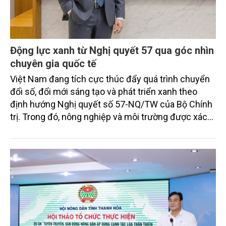
Động lực xanh từ Nghị quyết 57 qua góc nhìn
chuyên gia quốc tế
Việt Nam đang tích cực thúc đẩy quá trình chuyển
đổi số, đổi mới sáng tạo và phát triển xanh theo
định hướng Nghị quyết số 57-NQ/TW của Bộ Chính
trị. Trong đó, nông nghiệp và môi trường được xác
định là hai lĩnh vực trọng điểm chịu tác động sâu
sắc bởi các tiến bộ công nghệ và cam kết bền vững
toàn cầu, đặc biệt là mục tiêu đưa phát thải ròng
bằng 0 (Net-Zero) vào năm 2050.