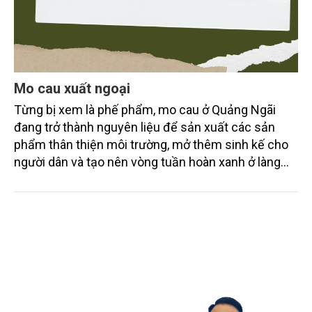
Mo cau xuất ngoại
Từng bị xem là phế phẩm, mo cau ở Quảng Ngãi
đang trở thành nguyên liệu để sản xuất các sản
phẩm thân thiện môi trường, mở thêm sinh kế cho
người dân và tạo nên vòng tuần hoàn xanh ở làng
quê. Trải qua chặng đường dài (từ 2020 đến nay),
chén, dĩa... từ mo cau đã được thị trường trong nước
và quốc tế đón nhận.