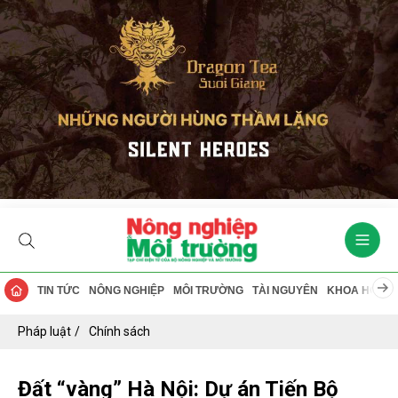
TIN TỨC
NÔNG NGHIỆP
MÔI TRƯỜNG
TÀI NGUYÊN
KHOA HỌC
Pháp luật
Chính sách
Đất “vàng” Hà Nội: Dự án Tiến Bộ