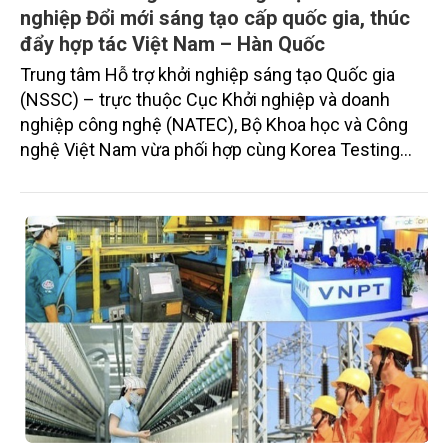
nghiệp Đổi mới sáng tạo cấp quốc gia, thúc
đẩy hợp tác Việt Nam – Hàn Quốc
Trung tâm Hỗ trợ khởi nghiệp sáng tạo Quốc gia
(NSSC) – trực thuộc Cục Khởi nghiệp và doanh
nghiệp công nghệ (NATEC), Bộ Khoa học và Công
nghệ Việt Nam vừa phối hợp cùng Korea Testing
Certification (KTC) chính thức ra mắt chương trình
Vietnam Excellent Innovative Enterprise (VEIE),
đồng thời công bố Liên minh Chứng nhận Doanh
nghiệp Đổi mới sáng tạo xuất sắc Việt Nam – Hàn
Quốc. Sự kiện đánh dấu bước tiến mới trong việc
xây dựng hệ thống đánh giá năng lực đổi mới sáng
tạo mang tính chuẩn hóa và hội nhập quốc tế.