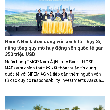
Nam A Bank đón dòng vốn xanh từ Thụy Sĩ,
nâng tổng quy mô huy động vốn quốc tế gần
350 triệu USD
Ngân hàng TMCP Nam Á (Nam A Bank - HOSE:
NAB) vừa chính thức ký kết thỏa thuận tín dụng
quốc tế với SIFEM AG và tiếp cận thêm nguồn vốn
từ các quỹ do responsAbility Investments AG quản
lý, nâng tổng quy mô dòng vốn mà ngân hàng này
thu hút thành công từ đầu năm đến nay lên gần 350
triệu USD.