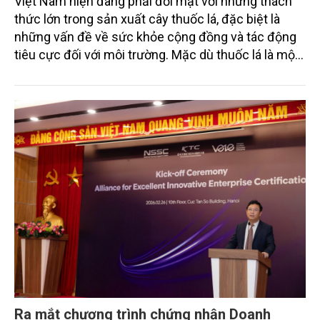
Việt Nam hiện đang phải đối mặt với những thách
thức lớn trong sản xuất cây thuốc lá, đặc biệt là
những vấn đề về sức khỏe cộng đồng và tác động
tiêu cực đối với môi trường. Mặc dù thuốc lá là một
trong những cây trồng mang lại thu nhập ổn định
cho nhiều hộ gia đình, nhưng với sự thay đổi trong
xu hướng tiêu thụ và các chính sách kiểm soát ngày
càng chặt chẽ, việc chuyển đổi sang các cây trồng
và vật nuôi thay thế là một yêu cầu cấp thiết.
Ra mắt chương trình chứng nhận Doanh