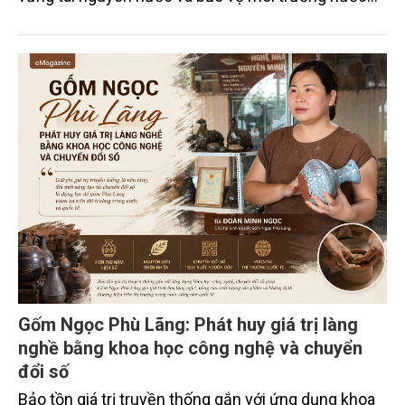
xuyên biên giới” do Tạp chí Nông nghiệp và Môi
trường phối hợp với Sở Nông nghiệp và Môi trường
tỉnh Lai Châu tổ chức ngày 10/7/2026. Hội thảo thu
hút sự tham gia của hơn 100 đại biểu là lãnh đạo
các đơn vị thuộc Bộ Nông nghiệp và Môi trường,
chuyên gia, nhà khoa học, Sở Nông nghiệp và Môi
trường tỉnh Lai Châu và đại diện các cơ quan đơn vị
doanh nghiệp ở các tỉnh miền núi phía Bắc.
Gốm Ngọc Phù Lãng: Phát huy giá trị làng
nghề bằng khoa học công nghệ và chuyển
đổi số
Bảo tồn giá trị truyền thống gắn với ứng dụng khoa