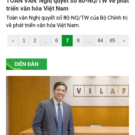
TOÀN VĂN: Nghị quyết số 80-NQ/TW về phát
triển văn hóa Việt Nam
Toàn văn Nghị quyết số 80-NQ/TW của Bộ Chính trị
về phát triển văn hóa Việt Nam.
...
7
...
‹
1
2
6
8
64
65
›
DIỄN ĐÀN