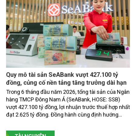
Quy mô tài sản SeABank vượt 427.100 tỷ
đồng, củng cố nền tảng tăng trưởng dài hạn
Trong 6 tháng đầu năm 2026, tổng tài sản của Ngân
hàng TMCP Đông Nam Á (SeABank, HOSE: SSB)
vượt 427.100 tỷ đồng, lợi nhuận trước thuế hợp nhất
đạt 2.625 tỷ đồng. Đồng hành cùng định hướng
giảm mặt bằng lãi suất để hỗ trợ nền kinh tế,
SeABank tiếp tục duy trì hoạt động hiệu quả, mở