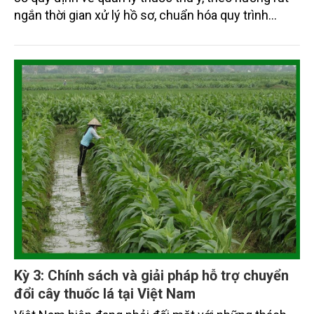
ngắn thời gian xử lý hồ sơ, chuẩn hóa quy trình
thẩm định và tăng cường minh bạch. Những thay
đổi này được kỳ vọng tháo gỡ vướng mắc thủ tục,
tạo thuận lợi cho người dân, doanh nghiệp, đồng
thời nâng cao hiệu quả quản lý trong lĩnh vực thú y.
Kỳ 3: Chính sách và giải pháp hỗ trợ chuyển
đổi cây thuốc lá tại Việt Nam