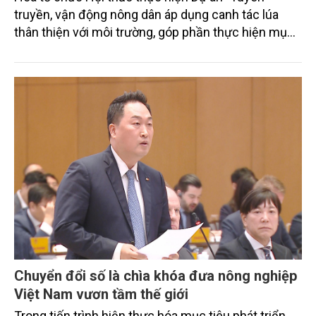
truyền, vận động nông dân áp dụng canh tác lúa
thân thiện với môi trường, góp phần thực hiện mục
tiêu phát thải ròng bằng 0 vào năm 2050". Chương
trình thu hút sự tham gia của đông đảo đại biểu đến
từ các cơ quan quản lý nhà nước, đơn vị nghiên cứu,
doanh nghiệp, hợp tác xã và nông dân đang trực
tiếp triển khai mô hình sản xuất lúa phát thải thấp.
Chuyển đổi số là chìa khóa đưa nông nghiệp
Việt Nam vươn tầm thế giới
Trong tiến trình hiện thực hóa mục tiêu phát triển