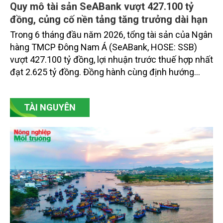
Quy mô tài sản SeABank vượt 427.100 tỷ
đồng, củng cố nền tảng tăng trưởng dài hạn
Trong 6 tháng đầu năm 2026, tổng tài sản của Ngân
hàng TMCP Đông Nam Á (SeABank, HOSE: SSB)
vượt 427.100 tỷ đồng, lợi nhuận trước thuế hợp nhất
đạt 2.625 tỷ đồng. Đồng hành cùng định hướng
giảm mặt bằng lãi suất để hỗ trợ nền kinh tế,
SeABank tiếp tục duy trì hoạt động hiệu quả, mở
TÀI NGUYÊN
rộng tín dụng, củng cố nguồn vốn và đảm bảo các
chỉ tiêu an toàn.