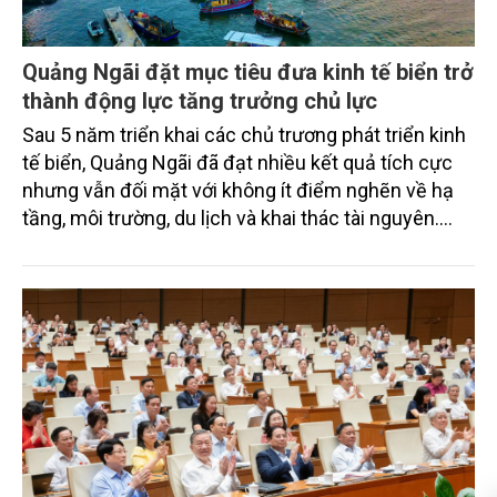
Quảng Ngãi đặt mục tiêu đưa kinh tế biển trở
thành động lực tăng trưởng chủ lực
Sau 5 năm triển khai các chủ trương phát triển kinh
tế biển, Quảng Ngãi đã đạt nhiều kết quả tích cực
nhưng vẫn đối mặt với không ít điểm nghẽn về hạ
tầng, môi trường, du lịch và khai thác tài nguyên.
Nghị quyết mới của Ban Chấp hành Đảng bộ tỉnh
đặt mục tiêu đưa kinh tế biển phát triển nhanh, bền
vững, trở thành động lực quan trọng thúc đẩy tăng
trưởng của tỉnh đến năm 2030, tầm nhìn đến năm
2045.