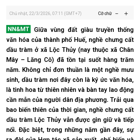
Chủ nhật, 22/3/2026, 07:11 (GMT+7)
Cỡ chữ
Giữa vùng đất giàu truyền thống
văn hóa của thành phố Huế, nghề chưng cất
dầu tràm ở xã Lộc Thủy (nay thuộc xã Chân
Mây – Lăng Cô) đã tồn tại suốt hàng trăm
năm. Không chỉ đơn thuần là một nghề mưu
sinh, dầu tràm nơi đây còn là ký ức văn hóa,
là tinh hoa từ thiên nhiên và bàn tay lao động
cần mẫn của người dân địa phương. Trải qua
bao biến thiên của thời gian, nghề chưng cất
dầu tràm Lộc Thủy vẫn được gìn giữ và tiếp
nối. Đặc biệt, trong những năm gần đây, sự
ra đời của Hợp tác xã sản xuất, chế biến và