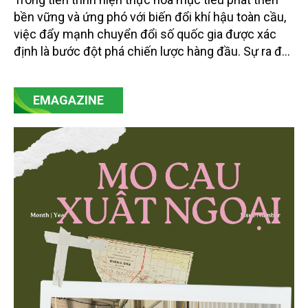
bền vững và ứng phó với biến đổi khí hậu toàn cầu,
việc đẩy mạnh chuyển đổi số quốc gia được xác
định là bước đột phá chiến lược hàng đầu. Sự ra đời
của Nghị quyết số 57-NQ/TW đã trở thành động lực
mạnh mẽ, thúc đẩy quá trình cải cách toàn diện,
EMAGAZINE
minh bạch hóa chuỗi cung ứng và nâng cao hiệu
quả quản lý môi trường, đặc biệt trong hai lĩnh vực
then chốt là nông nghiệp và môi trường.