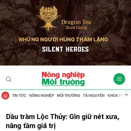
TIN TỨC
NÔNG NGHIỆP
MÔI TRƯỜNG
TÀI NGUYÊN
KHOA HỌC
Dầu tràm Lộc Thủy: Gìn giữ nét xưa,
nâng tầm giá trị