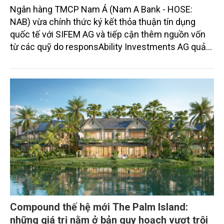
Ngân hàng TMCP Nam Á (Nam A Bank - HOSE:
NAB) vừa chính thức ký kết thỏa thuận tín dụng
quốc tế với SIFEM AG và tiếp cận thêm nguồn vốn
từ các quỹ do responsAbility Investments AG quản
lý, nâng tổng quy mô dòng vốn mà ngân hàng này
thu hút thành công từ đầu năm đến nay lên gần 350
triệu USD.
Compound thế hệ mới The Palm Island:
những giá trị nằm ở bản quy hoạch vượt trội