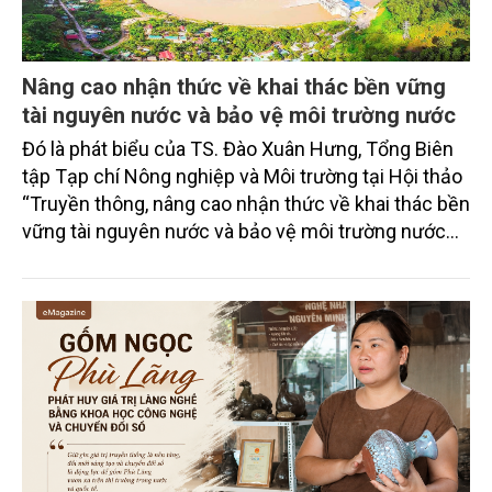
Nâng cao nhận thức về khai thác bền vững
tài nguyên nước và bảo vệ môi trường nước
Đó là phát biểu của TS. Đào Xuân Hưng, Tổng Biên
tập Tạp chí Nông nghiệp và Môi trường tại Hội thảo
“Truyền thông, nâng cao nhận thức về khai thác bền
vững tài nguyên nước và bảo vệ môi trường nước
xuyên biên giới” do Tạp chí Nông nghiệp và Môi
trường phối hợp với Sở Nông nghiệp và Môi trường
tỉnh Lai Châu tổ chức ngày 10/7/2026. Hội thảo thu
hút sự tham gia của hơn 100 đại biểu là lãnh đạo
các đơn vị thuộc Bộ Nông nghiệp và Môi trường,
chuyên gia, nhà khoa học, Sở Nông nghiệp và Môi
trường tỉnh Lai Châu và đại diện các cơ quan đơn vị
doanh nghiệp ở các tỉnh miền núi phía Bắc.