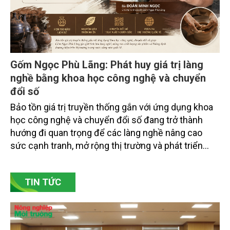
Gốm Ngọc Phù Lãng: Phát huy giá trị làng
nghề bằng khoa học công nghệ và chuyển
đổi số
Bảo tồn giá trị truyền thống gắn với ứng dụng khoa
học công nghệ và chuyển đổi số đang trở thành
hướng đi quan trọng để các làng nghề nâng cao
sức cạnh tranh, mở rộng thị trường và phát triển
bền vững. Tại làng gốm Phù Lãng, xã Phù Lãng, tỉnh
Bắc Ninh, nhiều nghệ nhân và cơ sở sản xuất đã
TIN TỨC
chủ động đổi mới tư duy, đầu tư công nghệ, xây
dựng thương hiệu trên nền tảng giá trị truyền thống.