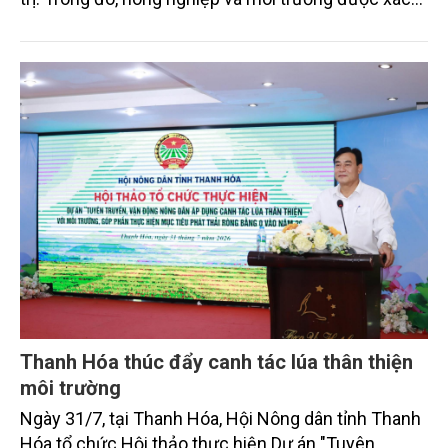
định là hai lĩnh vực trọng điểm chịu tác động sâu
sắc bởi các tiến bộ công nghệ và cam kết bền vững
toàn cầu, đặc biệt là mục tiêu đưa phát thải ròng
bằng 0 (Net-Zero) vào năm 2050.
Thanh Hóa thúc đẩy canh tác lúa thân thiện
môi trường
Ngày 31/7, tại Thanh Hóa, Hội Nông dân tỉnh Thanh
Hóa tổ chức Hội thảo thực hiện Dự án "Tuyên