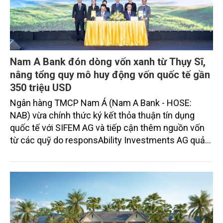
Nam A Bank đón dòng vốn xanh từ Thụy Sĩ,
nâng tổng quy mô huy động vốn quốc tế gần
350 triệu USD
Ngân hàng TMCP Nam Á (Nam A Bank - HOSE:
NAB) vừa chính thức ký kết thỏa thuận tín dụng
quốc tế với SIFEM AG và tiếp cận thêm nguồn vốn
từ các quỹ do responsAbility Investments AG quản
lý, nâng tổng quy mô dòng vốn mà ngân hàng này
thu hút thành công từ đầu năm đến nay lên gần 350
triệu USD.