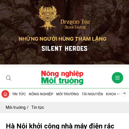
TIN TỨC
NÔNG NGHIỆP
MÔI TRƯỜNG
TÀI NGUYÊN
KHOA HỌC
Môi trường
Tin tức
Hà Nội khởi công nhà máy điện rác