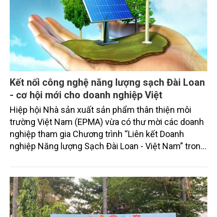
Kết nối công nghệ năng lượng sạch Đài Loan
- cơ hội mới cho doanh nghiệp Việt
Hiệp hội Nhà sản xuất sản phẩm thân thiện môi
trường Việt Nam (EPMA) vừa có thư mời các doanh
nghiệp tham gia Chương trình “Liên kết Doanh
nghiệp Năng lượng Sạch Đài Loan - Việt Nam” trong
khuôn khổ Dự án WOW! Taiwan 2026, được triển
khai với sự hỗ trợ của Cục Quản lý Thương mại
Quốc tế, Bộ Kinh tế Đài Loan.