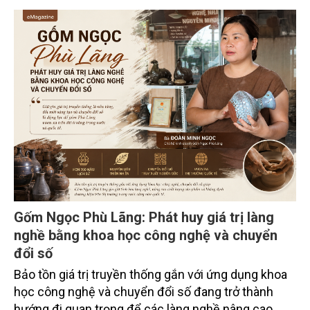
trường phối hợp với Sở Nông nghiệp và Môi trường
tỉnh Lai Châu tổ chức ngày 10/7/2026. Hội thảo thu
hút sự tham gia của hơn 100 đại biểu là lãnh đạo
các đơn vị thuộc Bộ Nông nghiệp và Môi trường,
chuyên gia, nhà khoa học, Sở Nông nghiệp và Môi
trường tỉnh Lai Châu và đại diện các cơ quan đơn vị
doanh nghiệp ở các tỉnh miền núi phía Bắc.
Gốm Ngọc Phù Lãng: Phát huy giá trị làng
nghề bằng khoa học công nghệ và chuyển
đổi số
Bảo tồn giá trị truyền thống gắn với ứng dụng khoa
học công nghệ và chuyển đổi số đang trở thành
hướng đi quan trọng để các làng nghề nâng cao