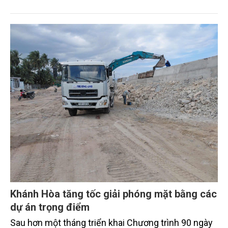
"khai thác biển" sang "quản trị biển hiện đại"; từ
"phát triển kinh tế ven biển" sang "xây dựng quốc
gia biển mạnh". Trong bước chuyển ấy, ngành Nông
nghiệp và Môi trường giữ vai trò đặc biệt quan trọng,
từ hoàn thiện thể chế, quy hoạch không gian biển,
quản lý tài nguyên đến bảo vệ môi trường, phục hồi
hệ sinh thái và kiến tạo sinh kế bền vững cho người
dân ven biển, hải đảo.
Khánh Hòa tăng tốc giải phóng mặt bằng các
dự án trọng điểm
Sau hơn một tháng triển khai Chương trình 90 ngày