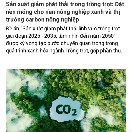
Sản xuất giảm phát thải trong trồng trọt: Đặt
nền móng cho nền nông nghiệp xanh và thị
trường carbon nông nghiệp
Đề án “Sản xuất giảm phát thải lĩnh vực trồng trọt
giai đoạn 2025 - 2035, tầm nhìn đến năm 2050”
được kỳ vọng tạo bước chuyển quan trọng trong
quá trình xanh hóa ngành Trồng trọt, góp phần thực
hiện cam kết phát thải ròng bằng “0” của Việt Nam,
đồng thời mở ra cơ hội hình thành thị trường sản
phẩm phát thải thấp và tín chỉ carbon trong nông
nghiệp.