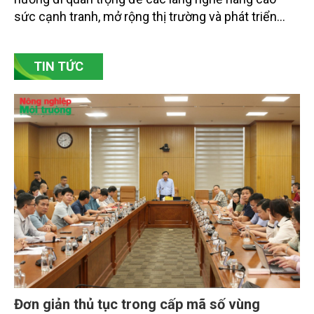
sức cạnh tranh, mở rộng thị trường và phát triển
bền vững. Tại làng gốm Phù Lãng, xã Phù Lãng, tỉnh
Bắc Ninh, nhiều nghệ nhân và cơ sở sản xuất đã
TIN TỨC
chủ động đổi mới tư duy, đầu tư công nghệ, xây
dựng thương hiệu trên nền tảng giá trị truyền thống.
Đơn giản thủ tục trong cấp mã số vùng