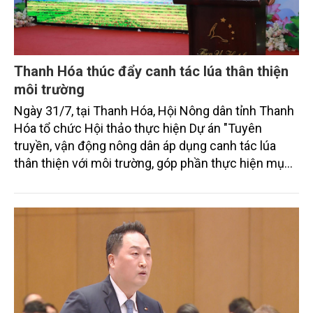
Thanh Hóa thúc đẩy canh tác lúa thân thiện
môi trường
Ngày 31/7, tại Thanh Hóa, Hội Nông dân tỉnh Thanh
Hóa tổ chức Hội thảo thực hiện Dự án "Tuyên
truyền, vận động nông dân áp dụng canh tác lúa
thân thiện với môi trường, góp phần thực hiện mục
tiêu phát thải ròng bằng 0 vào năm 2050". Chương
trình thu hút sự tham gia của đông đảo đại biểu đến
từ các cơ quan quản lý nhà nước, đơn vị nghiên cứu,
doanh nghiệp, hợp tác xã và nông dân đang trực
tiếp triển khai mô hình sản xuất lúa phát thải thấp.