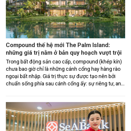
Compound thế hệ mới The Palm Island:
những giá trị nằm ở bản quy hoạch vượt trội
Trong bất động sản cao cấp, compound (khép kín)
chưa bao giờ chỉ là những cánh cổng hay hàng rào
ngoại bất nhập. Giá trị thực sự được tạo nên bởi
chuẩn sống phía sau cánh cổng ấy: sự riêng tư, an
ninh, cộng đồng cư dân tinh hoa và hệ tiện ích, dịch
vụ được thiết kế dành riêng cho họ.