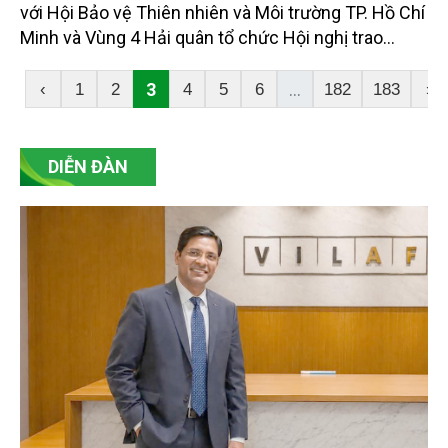
với Hội Bảo vệ Thiên nhiên và Môi trường TP. Hồ Chí
Minh và Vùng 4 Hải quân tổ chức Hội nghị trao
quyết định khen thưởng cho các tổ chức, cá nhân
có thành tích xuất sắc trong thực hiện chương trình
3
...
‹
1
2
4
5
6
182
183
›
“Xanh hóa Trường Sa”, giai đoạn 2024 - 2025, đồng
thời phát động, triển khai chương trình năm 2026.
DIỄN ĐÀN