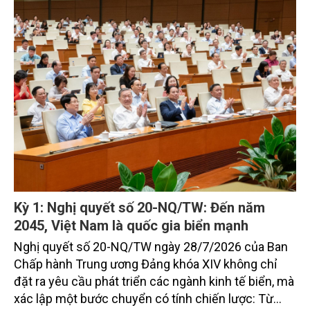
vững, trở thành động lực quan trọng thúc đẩy tăng
trưởng của tỉnh đến năm 2030, tầm nhìn đến năm
2045.
Kỳ 1: Nghị quyết số 20-NQ/TW: Đến năm
2045, Việt Nam là quốc gia biển mạnh
Nghị quyết số 20-NQ/TW ngày 28/7/2026 của Ban
Chấp hành Trung ương Đảng khóa XIV không chỉ
đặt ra yêu cầu phát triển các ngành kinh tế biển, mà
xác lập một bước chuyển có tính chiến lược: Từ