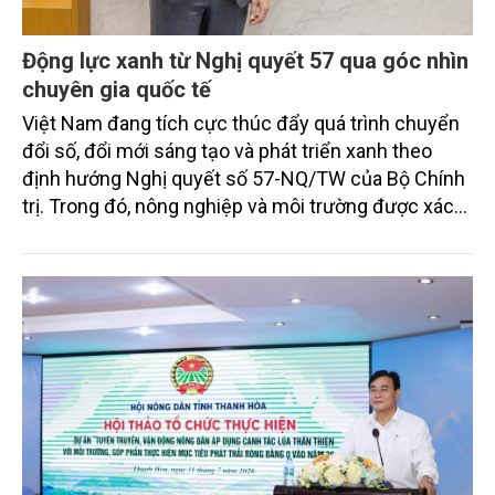
Động lực xanh từ Nghị quyết 57 qua góc nhìn
chuyên gia quốc tế
Việt Nam đang tích cực thúc đẩy quá trình chuyển
đổi số, đổi mới sáng tạo và phát triển xanh theo
định hướng Nghị quyết số 57-NQ/TW của Bộ Chính
trị. Trong đó, nông nghiệp và môi trường được xác
định là hai lĩnh vực trọng điểm chịu tác động sâu
sắc bởi các tiến bộ công nghệ và cam kết bền vững
toàn cầu, đặc biệt là mục tiêu đưa phát thải ròng
bằng 0 (Net-Zero) vào năm 2050.