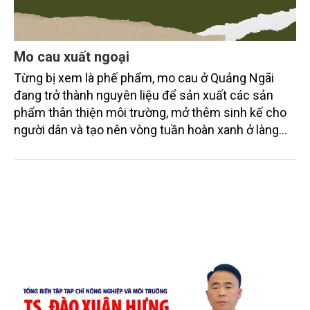
Mo cau xuất ngoại
Từng bị xem là phế phẩm, mo cau ở Quảng Ngãi
đang trở thành nguyên liệu để sản xuất các sản
phẩm thân thiện môi trường, mở thêm sinh kế cho
người dân và tạo nên vòng tuần hoàn xanh ở làng
quê. Trải qua chặng đường dài (từ 2020 đến nay),
chén, dĩa... từ mo cau đã được thị trường trong nước
và quốc tế đón nhận.