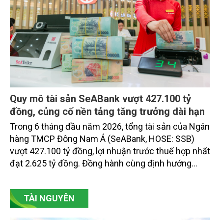
Quy mô tài sản SeABank vượt 427.100 tỷ
đồng, củng cố nền tảng tăng trưởng dài hạn
Trong 6 tháng đầu năm 2026, tổng tài sản của Ngân
hàng TMCP Đông Nam Á (SeABank, HOSE: SSB)
vượt 427.100 tỷ đồng, lợi nhuận trước thuế hợp nhất
đạt 2.625 tỷ đồng. Đồng hành cùng định hướng
giảm mặt bằng lãi suất để hỗ trợ nền kinh tế,
SeABank tiếp tục duy trì hoạt động hiệu quả, mở
TÀI NGUYÊN
rộng tín dụng, củng cố nguồn vốn và đảm bảo các
chỉ tiêu an toàn.