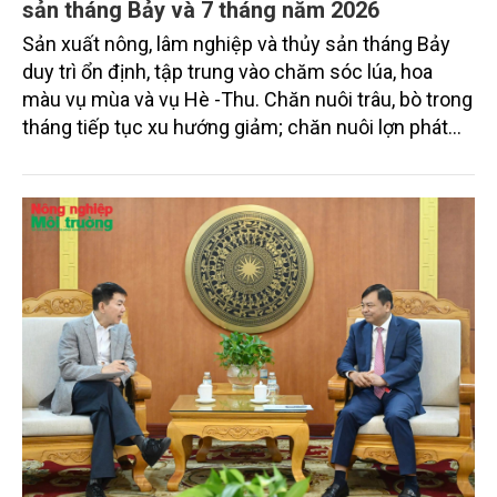
sản tháng Bảy và 7 tháng năm 2026
Sản xuất nông, lâm nghiệp và thủy sản tháng Bảy
duy trì ổn định, tập trung vào chăm sóc lúa, hoa
màu vụ mùa và vụ Hè -Thu. Chăn nuôi trâu, bò trong
tháng tiếp tục xu hướng giảm; chăn nuôi lợn phát
triển ổn định; chăn nuôi gia cầm duy trì đà tăng
trưởng khá. Diện tích rừng trồng mới và sản lượng
thủy sản đều tăng nhẹ.