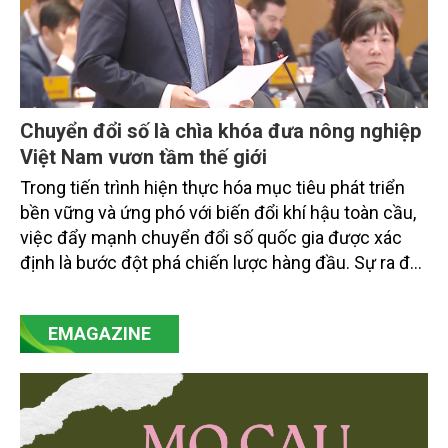
Chuyển đổi số là chìa khóa đưa nông nghiệp
Việt Nam vươn tầm thế giới
Trong tiến trình hiện thực hóa mục tiêu phát triển
bền vững và ứng phó với biến đổi khí hậu toàn cầu,
việc đẩy mạnh chuyển đổi số quốc gia được xác
định là bước đột phá chiến lược hàng đầu. Sự ra đời
của Nghị quyết số 57-NQ/TW đã trở thành động lực
mạnh mẽ, thúc đẩy quá trình cải cách toàn diện,
EMAGAZINE
minh bạch hóa chuỗi cung ứng và nâng cao hiệu
quả quản lý môi trường, đặc biệt trong hai lĩnh vực
then chốt là nông nghiệp và môi trường.