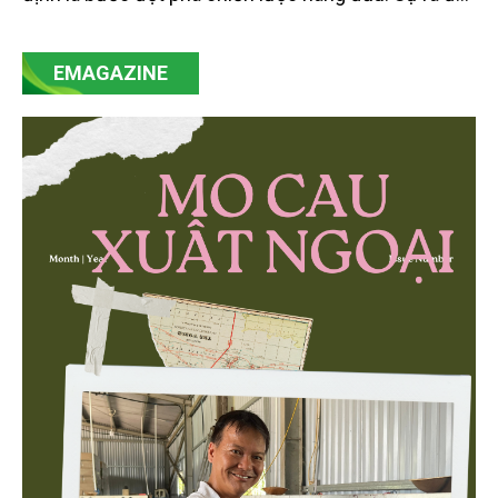
của Nghị quyết số 57-NQ/TW đã trở thành động lực
mạnh mẽ, thúc đẩy quá trình cải cách toàn diện,
EMAGAZINE
minh bạch hóa chuỗi cung ứng và nâng cao hiệu
quả quản lý môi trường, đặc biệt trong hai lĩnh vực
then chốt là nông nghiệp và môi trường.