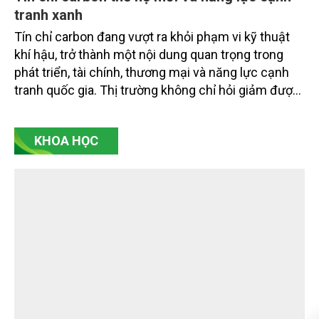
Tín chỉ carbon thế hệ mới và năng lực cạnh
tranh xanh
Tín chỉ carbon đang vượt ra khỏi phạm vi kỹ thuật
khí hậu, trở thành một nội dung quan trọng trong
phát triển, tài chính, thương mại và năng lực cạnh
tranh quốc gia. Thị trường không chỉ hỏi giảm được
bao nhiêu tấn CO2 tương đương, mà còn hỏi giảm
bằng cách nào, ai xác nhận, có bền vững không, có
KHOA HỌC
công bằng không, có bị ghi nhận trùng lặp không và
có thực sự đóng góp cho chuyển đổi xanh hay
không. Đó là điểm cốt lõi của tín chỉ carbon thế hệ
mới.