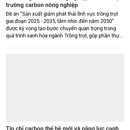
Sản xuất giảm phát thải trong trồng trọt: Đặt
nền móng cho nền nông nghiệp xanh và thị
trường carbon nông nghiệp
Đề án “Sản xuất giảm phát thải lĩnh vực trồng trọt
giai đoạn 2025 - 2035, tầm nhìn đến năm 2050”
được kỳ vọng tạo bước chuyển quan trọng trong
quá trình xanh hóa ngành Trồng trọt, góp phần thực
hiện cam kết phát thải ròng bằng “0” của Việt Nam,
đồng thời mở ra cơ hội hình thành thị trường sản
phẩm phát thải thấp và tín chỉ carbon trong nông
nghiệp.