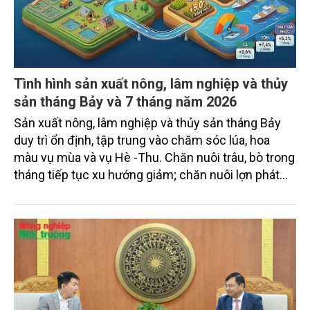
Tình hình sản xuất nông, lâm nghiệp và thủy
sản tháng Bảy và 7 tháng năm 2026
Sản xuất nông, lâm nghiệp và thủy sản tháng Bảy
duy trì ổn định, tập trung vào chăm sóc lúa, hoa
màu vụ mùa và vụ Hè -Thu. Chăn nuôi trâu, bò trong
tháng tiếp tục xu hướng giảm; chăn nuôi lợn phát
triển ổn định; chăn nuôi gia cầm duy trì đà tăng
trưởng khá. Diện tích rừng trồng mới và sản lượng
thủy sản đều tăng nhẹ.