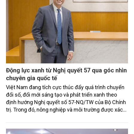
Động lực xanh từ Nghị quyết 57 qua góc nhìn
chuyên gia quốc tế
Việt Nam đang tích cực thúc đẩy quá trình chuyển
đổi số, đổi mới sáng tạo và phát triển xanh theo
định hướng Nghị quyết số 57-NQ/TW của Bộ Chính
trị. Trong đó, nông nghiệp và môi trường được xác
định là hai lĩnh vực trọng điểm chịu tác động sâu
sắc bởi các tiến bộ công nghệ và cam kết bền vững
toàn cầu, đặc biệt là mục tiêu đưa phát thải ròng