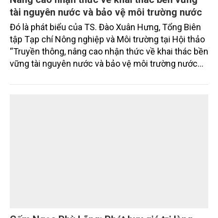
tài nguyên nước và bảo vệ môi trường nước
Đó là phát biểu của TS. Đào Xuân Hưng, Tổng Biên
tập Tạp chí Nông nghiệp và Môi trường tại Hội thảo
“Truyền thông, nâng cao nhận thức về khai thác bền
vững tài nguyên nước và bảo vệ môi trường nước
xuyên biên giới” do Tạp chí Nông nghiệp và Môi
trường phối hợp với Sở Nông nghiệp và Môi trường
tỉnh Lai Châu tổ chức ngày 10/7/2026. Hội thảo thu
hút sự tham gia của hơn 100 đại biểu là lãnh đạo
các đơn vị thuộc Bộ Nông nghiệp và Môi trường,
chuyên gia, nhà khoa học, Sở Nông nghiệp và Môi
trường tỉnh Lai Châu và đại diện các cơ quan đơn vị
doanh nghiệp ở các tỉnh miền núi phía Bắc.