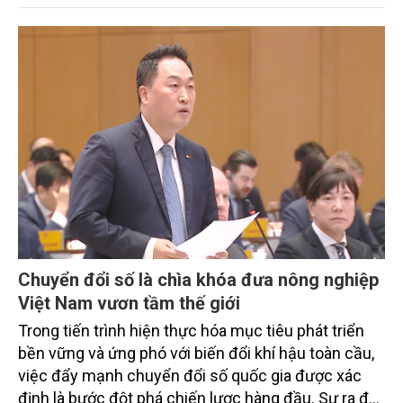
trình thu hút sự tham gia của đông đảo đại biểu đến
từ các cơ quan quản lý nhà nước, đơn vị nghiên cứu,
doanh nghiệp, hợp tác xã và nông dân đang trực
tiếp triển khai mô hình sản xuất lúa phát thải thấp.
Chuyển đổi số là chìa khóa đưa nông nghiệp
Việt Nam vươn tầm thế giới
Trong tiến trình hiện thực hóa mục tiêu phát triển
bền vững và ứng phó với biến đổi khí hậu toàn cầu,
việc đẩy mạnh chuyển đổi số quốc gia được xác
định là bước đột phá chiến lược hàng đầu. Sự ra đời