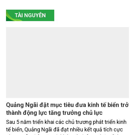
đạt 2.625 tỷ đồng. Đồng hành cùng định hướng
giảm mặt bằng lãi suất để hỗ trợ nền kinh tế,
SeABank tiếp tục duy trì hoạt động hiệu quả, mở
TÀI NGUYÊN
rộng tín dụng, củng cố nguồn vốn và đảm bảo các
chỉ tiêu an toàn.
Quảng Ngãi đặt mục tiêu đưa kinh tế biển trở
thành động lực tăng trưởng chủ lực
Sau 5 năm triển khai các chủ trương phát triển kinh