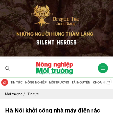
TIN TỨC
NÔNG NGHIỆP
MÔI TRƯỜNG
TÀI NGUYÊN
KHOA HỌC
Môi trường
Tin tức
Hà Nội khởi công nhà máy điện rác