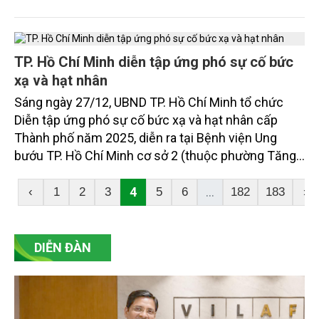
pháp lâu dài nhằm hạn chế tình trạng trên.
TP. Hồ Chí Minh diễn tập ứng phó sự cố bức
xạ và hạt nhân
Sáng ngày 27/12, UBND TP. Hồ Chí Minh tổ chức
Diễn tập ứng phó sự cố bức xạ và hạt nhân cấp
Thành phố năm 2025, diễn ra tại Bệnh viện Ung
bướu TP. Hồ Chí Minh cơ sở 2 (thuộc phường Tăng
Nhơn Phú).
4
...
‹
1
2
3
5
6
182
183
›
DIỄN ĐÀN