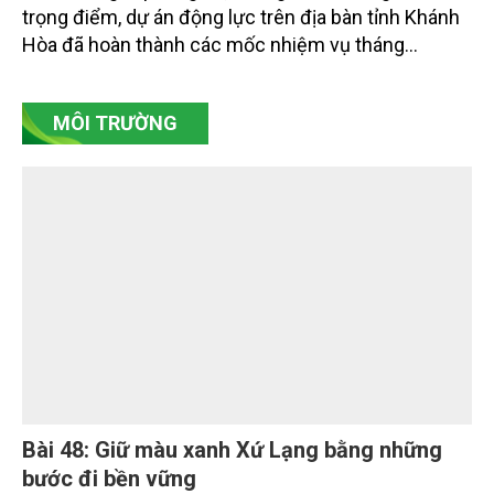
dự án trọng điểm
Sau hơn một tháng triển khai Chương trình 90 ngày
cao điểm giải phóng mặt bằng, nhiều công trình
trọng điểm, dự án động lực trên địa bàn tỉnh Khánh
Hòa đã hoàn thành các mốc nhiệm vụ tháng
7/2026. Trong khi đó, các dự án thuộc nhóm nhiệm
vụ tháng 8 và tháng 9 đang được tiếp tục triển khai
MÔI TRƯỜNG
với tiến độ khác nhau.