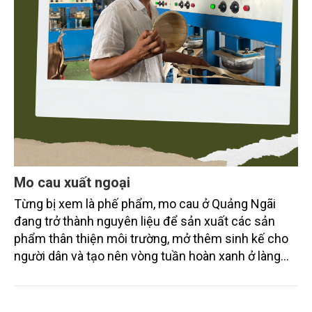
Mo cau xuất ngoại
Từng bị xem là phế phẩm, mo cau ở Quảng Ngãi
đang trở thành nguyên liệu để sản xuất các sản
phẩm thân thiện môi trường, mở thêm sinh kế cho
người dân và tạo nên vòng tuần hoàn xanh ở làng
quê. Trải qua chặng đường dài (từ 2020 đến nay),
chén, dĩa... từ mo cau đã được thị trường trong nước
và quốc tế đón nhận.