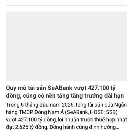
chuẩn sống phía sau cánh cổng ấy: sự riêng tư, an
ninh, cộng đồng cư dân tinh hoa và hệ tiện ích, dịch
vụ được thiết kế dành riêng cho họ.
Quy mô tài sản SeABank vượt 427.100 tỷ
đồng, củng cố nền tảng tăng trưởng dài hạn
Trong 6 tháng đầu năm 2026, tổng tài sản của Ngân
hàng TMCP Đông Nam Á (SeABank, HOSE: SSB)
vượt 427.100 tỷ đồng, lợi nhuận trước thuế hợp nhất