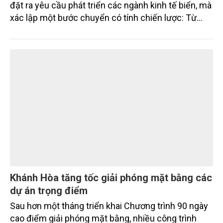
2045, Việt Nam là quốc gia biển mạnh
Nghị quyết số 20-NQ/TW ngày 28/7/2026 của Ban
Chấp hành Trung ương Đảng khóa XIV không chỉ
đặt ra yêu cầu phát triển các ngành kinh tế biển, mà
xác lập một bước chuyển có tính chiến lược: Từ
"khai thác biển" sang "quản trị biển hiện đại"; từ
"phát triển kinh tế ven biển" sang "xây dựng quốc
gia biển mạnh". Trong bước chuyển ấy, ngành Nông
nghiệp và Môi trường giữ vai trò đặc biệt quan trọng,
từ hoàn thiện thể chế, quy hoạch không gian biển,
quản lý tài nguyên đến bảo vệ môi trường, phục hồi
hệ sinh thái và kiến tạo sinh kế bền vững cho người
dân ven biển, hải đảo.
Khánh Hòa tăng tốc giải phóng mặt bằng các