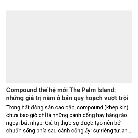
từ các quỹ do responsAbility Investments AG quản
lý, nâng tổng quy mô dòng vốn mà ngân hàng này
thu hút thành công từ đầu năm đến nay lên gần 350
triệu USD.
Compound thế hệ mới The Palm Island:
những giá trị nằm ở bản quy hoạch vượt trội
Trong bất động sản cao cấp, compound (khép kín)
chưa bao giờ chỉ là những cánh cổng hay hàng rào
ngoại bất nhập. Giá trị thực sự được tạo nên bởi