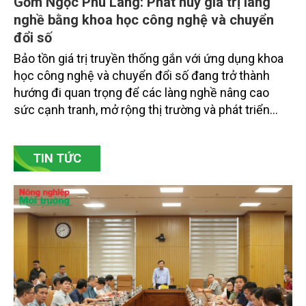
Gốm Ngọc Phù Lãng: Phát huy giá trị làng
nghề bằng khoa học công nghệ và chuyển
đổi số
Bảo tồn giá trị truyền thống gắn với ứng dụng khoa
học công nghệ và chuyển đổi số đang trở thành
hướng đi quan trọng để các làng nghề nâng cao
sức cạnh tranh, mở rộng thị trường và phát triển
bền vững. Tại làng gốm Phù Lãng, xã Phù Lãng, tỉnh
Bắc Ninh, nhiều nghệ nhân và cơ sở sản xuất đã
TIN TỨC
chủ động đổi mới tư duy, đầu tư công nghệ, xây
dựng thương hiệu trên nền tảng giá trị truyền thống.