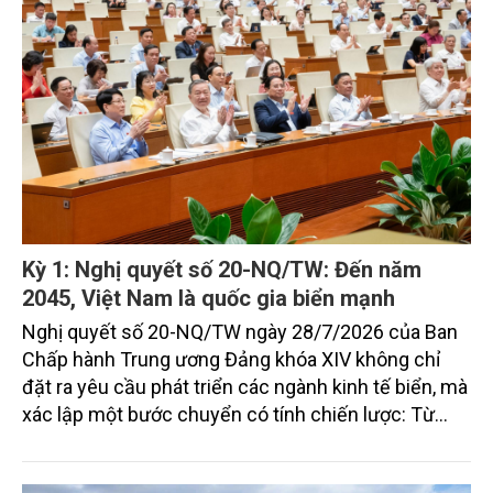
2045.
Kỳ 1: Nghị quyết số 20-NQ/TW: Đến năm
2045, Việt Nam là quốc gia biển mạnh
Nghị quyết số 20-NQ/TW ngày 28/7/2026 của Ban
Chấp hành Trung ương Đảng khóa XIV không chỉ
đặt ra yêu cầu phát triển các ngành kinh tế biển, mà
xác lập một bước chuyển có tính chiến lược: Từ
"khai thác biển" sang "quản trị biển hiện đại"; từ
"phát triển kinh tế ven biển" sang "xây dựng quốc