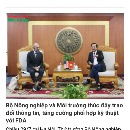
nước Tô Lâm đã có bài phát biểu chỉ đạo quan
trọng. Tạp chí Nông nghiệp và Môi trường trân trọng
giới thiệu toàn văn bài phát biểu của đồng chí Tổng
Bí thư, Chủ tịch nước.
Bộ Nông nghiệp và Môi trường thúc đẩy trao
đổi thông tin, tăng cường phối hợp kỹ thuật
với FDA
Chiều 29/7, tại Hà Nội, Thứ trưởng Bộ Nông nghiệp