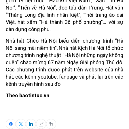
gồm 19 tiết mục: “Hào khí Việt Nam”, “Sắc Thu Hà
Nội”, “Tiến về Hà Nội”, độc tấu đàn T’rưng, Hát văn
“Thăng Long địa linh nhân kiệt”, Thời trang áo dài
Việt, hát xẩm “Hà thành 36 phố phường”… với sự
dàn dựng công phu.
Nhà hát Chèo Hà Nội biểu diễn chương trình “Hà
Nội sáng mãi niềm tin”, Nhà hát Kịch Hà Nôi tổ chức
chương trình nghệ thuật “Hà Nội những ngày không
quên” chào mừng 67 năm Ngày Giải phóng Thủ đô.
Các chương trình được phát trên website của nhà
hát, các kênh youtube, fanpage và phát lại trên các
kênh truyền hình sau đó.
Theo baotintuc.vn