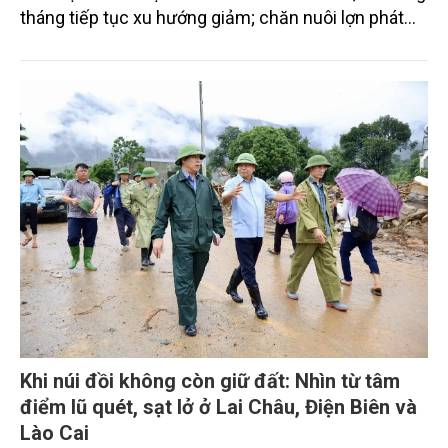
tháng tiếp tục xu hướng giảm; chăn nuôi lợn phát
triển ổn định; chăn nuôi gia cầm duy trì đà tăng
trưởng khá. Diện tích rừng trồng mới và sản lượng
thủy sản đều tăng nhẹ.
Khi núi đồi không còn giữ đất: Nhìn từ tâm
điểm lũ quét, sạt lở ở Lai Châu, Điện Biên và
Lào Cai