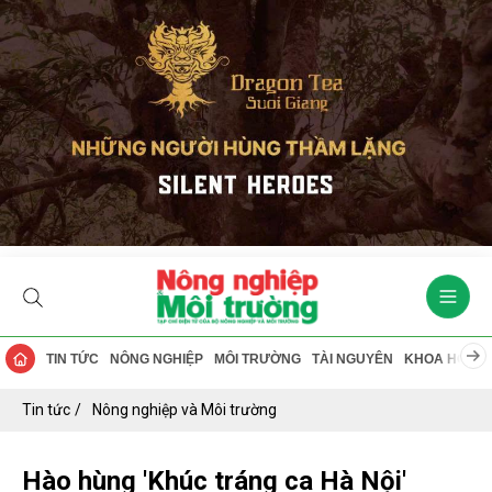
TIN TỨC
NÔNG NGHIỆP
MÔI TRƯỜNG
TÀI NGUYÊN
KHOA HỌC
Tin tức
Nông nghiệp và Môi trường
Hào hùng 'Khúc tráng ca Hà Nội'