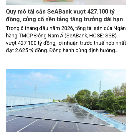
Quy mô tài sản SeABank vượt 427.100 tỷ
đồng, củng cố nền tảng tăng trưởng dài hạn
Trong 6 tháng đầu năm 2026, tổng tài sản của Ngân
hàng TMCP Đông Nam Á (SeABank, HOSE: SSB)
vượt 427.100 tỷ đồng, lợi nhuận trước thuế hợp nhất
đạt 2.625 tỷ đồng. Đồng hành cùng định hướng
giảm mặt bằng lãi suất để hỗ trợ nền kinh tế,
SeABank tiếp tục duy trì hoạt động hiệu quả, mở
rộng tín dụng, củng cố nguồn vốn và đảm bảo các
chỉ tiêu an toàn.