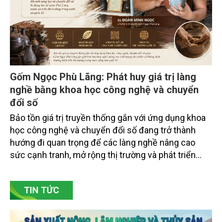
Gốm Ngọc Phù Lãng: Phát huy giá trị làng
nghề bằng khoa học công nghệ và chuyển
đổi số
Bảo tồn giá trị truyền thống gắn với ứng dụng khoa
học công nghệ và chuyển đổi số đang trở thành
hướng đi quan trọng để các làng nghề nâng cao
sức cạnh tranh, mở rộng thị trường và phát triển
bền vững. Tại làng gốm Phù Lãng, xã Phù Lãng, tỉnh
Bắc Ninh, nhiều nghệ nhân và cơ sở sản xuất đã
TIN TỨC
chủ động đổi mới tư duy, đầu tư công nghệ, xây
dựng thương hiệu trên nền tảng giá trị truyền thống.