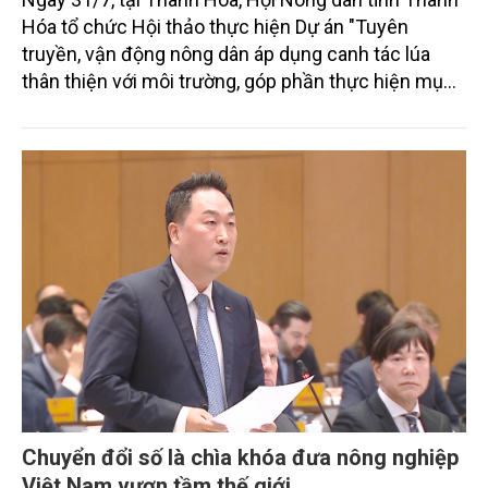
Hóa tổ chức Hội thảo thực hiện Dự án "Tuyên
truyền, vận động nông dân áp dụng canh tác lúa
thân thiện với môi trường, góp phần thực hiện mục
tiêu phát thải ròng bằng 0 vào năm 2050". Chương
trình thu hút sự tham gia của đông đảo đại biểu đến
từ các cơ quan quản lý nhà nước, đơn vị nghiên cứu,
doanh nghiệp, hợp tác xã và nông dân đang trực
tiếp triển khai mô hình sản xuất lúa phát thải thấp.
Chuyển đổi số là chìa khóa đưa nông nghiệp
Việt Nam vươn tầm thế giới