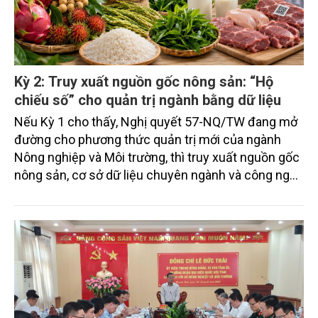
Kỳ 2: Truy xuất nguồn gốc nông sản: “Hộ
chiếu số” cho quản trị ngành bằng dữ liệu
Nếu Kỳ 1 cho thấy, Nghị quyết 57-NQ/TW đang mở
đường cho phương thức quản trị mới của ngành
Nông nghiệp và Môi trường, thì truy xuất nguồn gốc
nông sản, cơ sở dữ liệu chuyên ngành và công nghệ
chiến lược chính là những minh chứng cụ thể cho
sự chuyển đổi đó. Từ “hộ chiếu số” của nông sản
đến các bài toán lớn về giống, vắc xin, chế phẩm
sinh học, ngành đang từng bước đưa dữ liệu và
công nghệ vào những lĩnh vực thiết thực nhất của
sản xuất, thị trường và quản lý nhà nước.