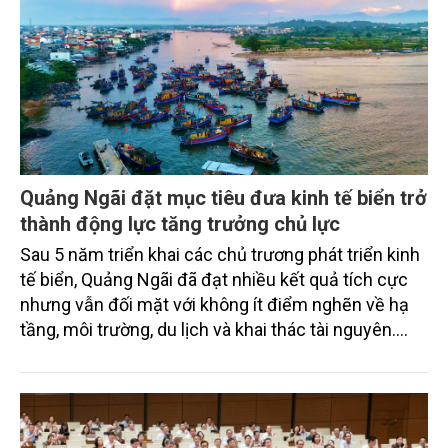
Quảng Ngãi đặt mục tiêu đưa kinh tế biển trở
thành động lực tăng trưởng chủ lực
Sau 5 năm triển khai các chủ trương phát triển kinh
tế biển, Quảng Ngãi đã đạt nhiều kết quả tích cực
nhưng vẫn đối mặt với không ít điểm nghẽn về hạ
tầng, môi trường, du lịch và khai thác tài nguyên.
Nghị quyết mới của Ban Chấp hành Đảng bộ tỉnh
đặt mục tiêu đưa kinh tế biển phát triển nhanh, bền
vững, trở thành động lực quan trọng thúc đẩy tăng
trưởng của tỉnh đến năm 2030, tầm nhìn đến năm