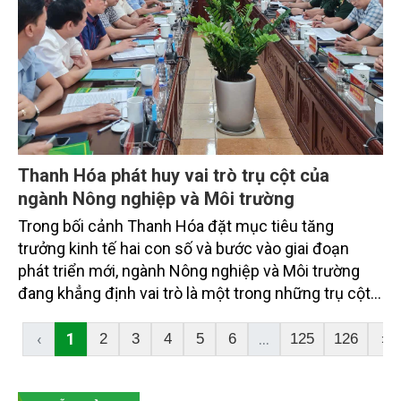
Thanh Hóa phát huy vai trò trụ cột của
ngành Nông nghiệp và Môi trường
Trong bối cảnh Thanh Hóa đặt mục tiêu tăng
trưởng kinh tế hai con số và bước vào giai đoạn
phát triển mới, ngành Nông nghiệp và Môi trường
đang khẳng định vai trò là một trong những trụ cột
quan trọng của nền kinh tế tỉnh. Những kết quả đạt
được trong 6 tháng đầu năm 2026 cho thấy sự
‹
1
...
2
3
4
5
6
125
126
›
chuyển biến rõ nét trong quản trị, chuyển đổi số,
khai thác hiệu quả tài nguyên và phát triển nông