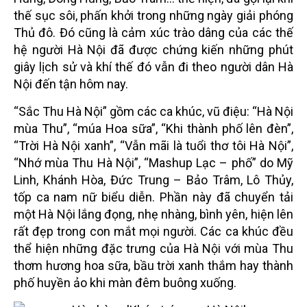
thế sục sôi, phấn khởi trong những ngày giải phóng
Thủ đô. Đó cũng là cảm xúc trào dâng của các thế
hệ người Hà Nội đã được chứng kiến những phút
giây lịch sử và khí thế đó vẫn đi theo người dân Hà
Nội đến tận hôm nay.
“Sắc Thu Hà Nội” gồm các ca khúc, vũ điệu: “Hà Nội
mùa Thu”, “múa Hoa sữa”, “Khi thành phố lên đèn”,
“Trời Hà Nội xanh”, “Vẫn mãi là tuổi thơ tôi Hà Nội”,
“Nhớ mùa Thu Hà Nội”, “Mashup Lạc – phố” do Mỹ
Linh, Khánh Hòa, Đức Trung – Bảo Trâm, Lô Thủy,
tốp ca nam nữ biểu diễn. Phần này đã chuyển tải
một Hà Nội lắng đọng, nhẹ nhàng, bình yên, hiện lên
rất đẹp trong con mắt mọi người. Các ca khúc đều
thể hiện những đặc trưng của Hà Nội với mùa Thu
thơm hương hoa sữa, bầu trời xanh thắm hay thành
phố huyền ảo khi màn đêm buông xuống.