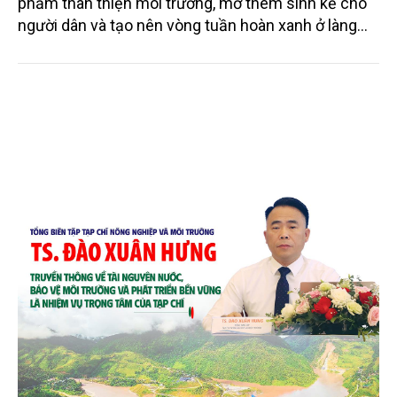
phẩm thân thiện môi trường, mở thêm sinh kế cho
người dân và tạo nên vòng tuần hoàn xanh ở làng
quê. Trải qua chặng đường dài (từ 2020 đến nay),
chén, dĩa... từ mo cau đã được thị trường trong nước
và quốc tế đón nhận.