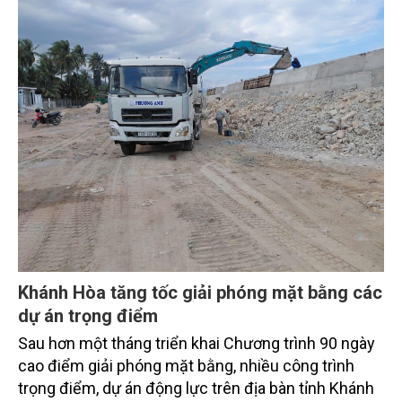
gia biển mạnh". Trong bước chuyển ấy, ngành Nông
nghiệp và Môi trường giữ vai trò đặc biệt quan trọng,
từ hoàn thiện thể chế, quy hoạch không gian biển,
quản lý tài nguyên đến bảo vệ môi trường, phục hồi
hệ sinh thái và kiến tạo sinh kế bền vững cho người
dân ven biển, hải đảo.
Khánh Hòa tăng tốc giải phóng mặt bằng các
dự án trọng điểm
Sau hơn một tháng triển khai Chương trình 90 ngày
cao điểm giải phóng mặt bằng, nhiều công trình
trọng điểm, dự án động lực trên địa bàn tỉnh Khánh