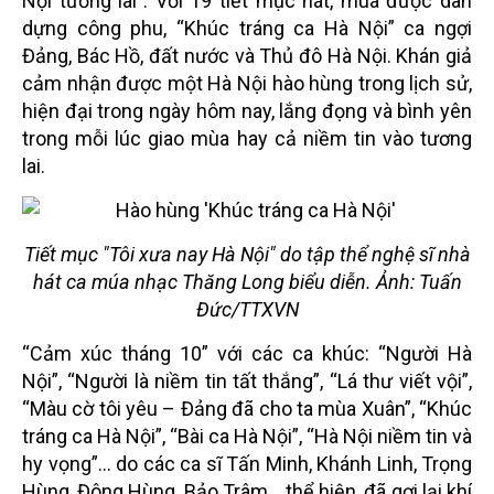
Nội tương lai”. Với 19 tiết mục hát, múa được dàn
dựng công phu, “Khúc tráng ca Hà Nội” ca ngợi
Đảng, Bác Hồ, đất nước và Thủ đô Hà Nội. Khán giả
cảm nhận được một Hà Nội hào hùng trong lịch sử,
hiện đại trong ngày hôm nay, lắng đọng và bình yên
trong mỗi lúc giao mùa hay cả niềm tin vào tương
lai.
Tiết mục "Tôi xưa nay Hà Nội" do tập thể nghệ sĩ nhà
hát ca múa nhạc Thăng Long biểu diễn. Ảnh: Tuấn
Đức/TTXVN
“Cảm xúc tháng 10” với các ca khúc: “Người Hà
Nội”, “Người là niềm tin tất thắng”, “Lá thư viết vội”,
“Màu cờ tôi yêu – Đảng đã cho ta mùa Xuân”, “Khúc
tráng ca Hà Nội”, “Bài ca Hà Nội”, “Hà Nội niềm tin và
hy vọng”... do các ca sĩ Tấn Minh, Khánh Linh, Trọng
Hùng, Đông Hùng, Bảo Trâm... thể hiện, đã gợi lại khí