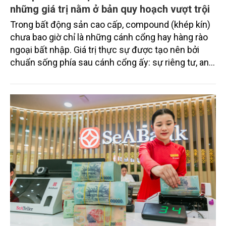
những giá trị nằm ở bản quy hoạch vượt trội
Trong bất động sản cao cấp, compound (khép kín)
chưa bao giờ chỉ là những cánh cổng hay hàng rào
ngoại bất nhập. Giá trị thực sự được tạo nên bởi
chuẩn sống phía sau cánh cổng ấy: sự riêng tư, an
ninh, cộng đồng cư dân tinh hoa và hệ tiện ích, dịch
vụ được thiết kế dành riêng cho họ.