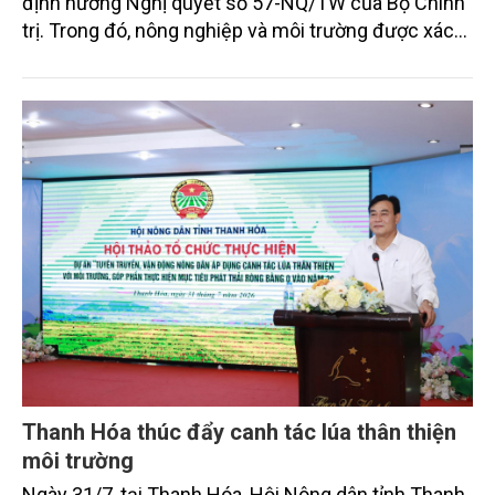
định hướng Nghị quyết số 57-NQ/TW của Bộ Chính
trị. Trong đó, nông nghiệp và môi trường được xác
định là hai lĩnh vực trọng điểm chịu tác động sâu
sắc bởi các tiến bộ công nghệ và cam kết bền vững
toàn cầu, đặc biệt là mục tiêu đưa phát thải ròng
bằng 0 (Net-Zero) vào năm 2050.
Thanh Hóa thúc đẩy canh tác lúa thân thiện
môi trường
Ngày 31/7, tại Thanh Hóa, Hội Nông dân tỉnh Thanh