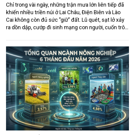
Chỉ trong vài ngày, những trận mưa lớn liên tiếp đã
khiến nhiều triền núi ở Lai Châu, Điện Biên và Lào
Cai không còn đủ sức "giữ" đất. Lũ quét, sạt lở xảy
ra dồn dập, cướp đi sinh mạng con người, cuốn trôi
nhà cửa, chia cắt giao thông và để lại những khoảng
trống khó lấp đầy giữa núi rừng Tây Bắc. Đằng sau
hơn 255 tỷ đồng thiệt hại không chỉ là những con
số, mà còn là lời cảnh báo ngày càng rõ nét về thiên
tai cực đoan trong bối cảnh biến đổi khí hậu, đòi hỏi
cách tiếp cận mới trong phòng ngừa và thích ứng.