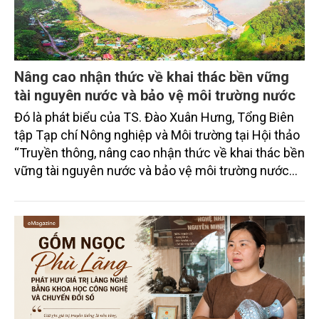
Nâng cao nhận thức về khai thác bền vững
tài nguyên nước và bảo vệ môi trường nước
Đó là phát biểu của TS. Đào Xuân Hưng, Tổng Biên
tập Tạp chí Nông nghiệp và Môi trường tại Hội thảo
“Truyền thông, nâng cao nhận thức về khai thác bền
vững tài nguyên nước và bảo vệ môi trường nước
xuyên biên giới” do Tạp chí Nông nghiệp và Môi
trường phối hợp với Sở Nông nghiệp và Môi trường
tỉnh Lai Châu tổ chức ngày 10/7/2026. Hội thảo thu
hút sự tham gia của hơn 100 đại biểu là lãnh đạo
các đơn vị thuộc Bộ Nông nghiệp và Môi trường,
chuyên gia, nhà khoa học, Sở Nông nghiệp và Môi
trường tỉnh Lai Châu và đại diện các cơ quan đơn vị
doanh nghiệp ở các tỉnh miền núi phía Bắc.