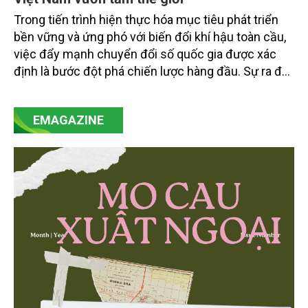
Trong tiến trình hiện thực hóa mục tiêu phát triển
bền vững và ứng phó với biến đổi khí hậu toàn cầu,
việc đẩy mạnh chuyển đổi số quốc gia được xác
định là bước đột phá chiến lược hàng đầu. Sự ra đời
của Nghị quyết số 57-NQ/TW đã trở thành động lực
mạnh mẽ, thúc đẩy quá trình cải cách toàn diện,
EMAGAZINE
minh bạch hóa chuỗi cung ứng và nâng cao hiệu
quả quản lý môi trường, đặc biệt trong hai lĩnh vực
then chốt là nông nghiệp và môi trường.