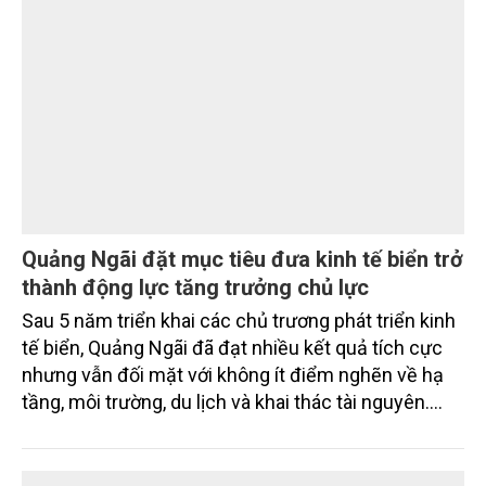
Quy mô tài sản SeABank vượt 427.100 tỷ
đồng, củng cố nền tảng tăng trưởng dài hạn
Trong 6 tháng đầu năm 2026, tổng tài sản của Ngân
hàng TMCP Đông Nam Á (SeABank, HOSE: SSB)
vượt 427.100 tỷ đồng, lợi nhuận trước thuế hợp nhất
đạt 2.625 tỷ đồng. Đồng hành cùng định hướng
giảm mặt bằng lãi suất để hỗ trợ nền kinh tế,
SeABank tiếp tục duy trì hoạt động hiệu quả, mở
TÀI NGUYÊN
rộng tín dụng, củng cố nguồn vốn và đảm bảo các
chỉ tiêu an toàn.