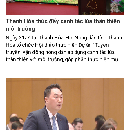
Thanh Hóa thúc đẩy canh tác lúa thân thiện
môi trường
Ngày 31/7, tại Thanh Hóa, Hội Nông dân tỉnh Thanh
Hóa tổ chức Hội thảo thực hiện Dự án "Tuyên
truyền, vận động nông dân áp dụng canh tác lúa
thân thiện với môi trường, góp phần thực hiện mục
tiêu phát thải ròng bằng 0 vào năm 2050". Chương
trình thu hút sự tham gia của đông đảo đại biểu đến
từ các cơ quan quản lý nhà nước, đơn vị nghiên cứu,
doanh nghiệp, hợp tác xã và nông dân đang trực
tiếp triển khai mô hình sản xuất lúa phát thải thấp.