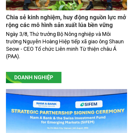
màu vụ mùa và vụ Hè -Thu. Chăn nuôi trâu, bò trong
tháng tiếp tục xu hướng giảm; chăn nuôi lợn phát
triển ổn định; chăn nuôi gia cầm duy trì đà tăng
trưởng khá. Diện tích rừng trồng mới và sản lượng
thủy sản đều tăng nhẹ.
Chia sẻ kinh nghiệm, huy động nguồn lực mở
rộng các mô hình sản xuất lúa bền vững