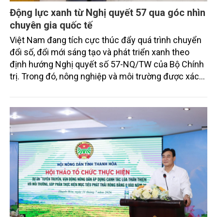
Động lực xanh từ Nghị quyết 57 qua góc nhìn
chuyên gia quốc tế
Việt Nam đang tích cực thúc đẩy quá trình chuyển
đổi số, đổi mới sáng tạo và phát triển xanh theo
định hướng Nghị quyết số 57-NQ/TW của Bộ Chính
trị. Trong đó, nông nghiệp và môi trường được xác
định là hai lĩnh vực trọng điểm chịu tác động sâu
sắc bởi các tiến bộ công nghệ và cam kết bền vững
toàn cầu, đặc biệt là mục tiêu đưa phát thải ròng
bằng 0 (Net-Zero) vào năm 2050.