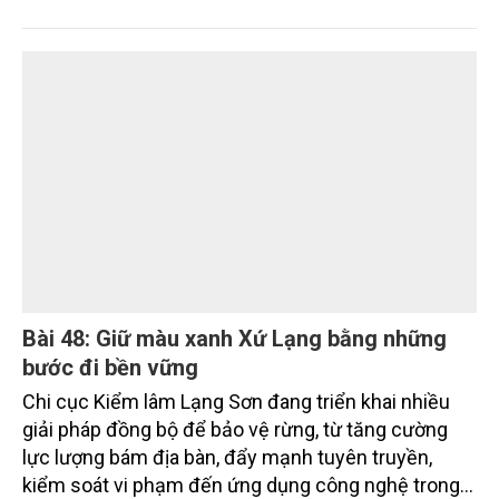
Xử lý chất thải công nghiệp ở TP. Cần Thơ
hướng tới các khu công nghiệp sinh thái
Khối lượng chất thải rắn công nghiệp phát sinh tại
các khu công nghiệp (KCN) trên địa bàn TP. Cần
Thơ hiện lên tới hơn 404.000 tấn mỗi năm, trong khi
chất thải nguy hại vượt 3.100 tấn. Mặc dù công tác
thu gom, phân loại và xử lý cơ bản được thực hiện
đúng quy định, nhưng việc thiếu các cơ sở xử lý đạt
chuẩn tại địa phương và khu vực Đồng bằng sông
Cửu Long (ĐBSCL) đang đặt ra nhiều thách thức đối