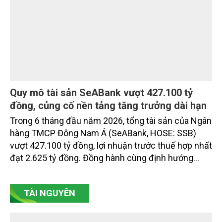
Compound thế hệ mới The Palm Island:
những giá trị nằm ở bản quy hoạch vượt trội
Trong bất động sản cao cấp, compound (khép kín)
chưa bao giờ chỉ là những cánh cổng hay hàng rào
ngoại bất nhập. Giá trị thực sự được tạo nên bởi
chuẩn sống phía sau cánh cổng ấy: sự riêng tư, an
ninh, cộng đồng cư dân tinh hoa và hệ tiện ích, dịch
vụ được thiết kế dành riêng cho họ.