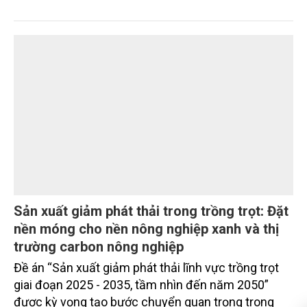
với mục tiêu phát triển công nghiệp xanh, bền vững.
Những chỉ đạo mới của lãnh đạo thành phố được kỳ
vọng sẽ góp phần tháo gỡ điểm nghẽn này, hướng
tới xây dựng các KCN sạch, sinh thái trong giai
đoạn tới.
Bài 48: Giữ màu xanh Xứ Lạng bằng những
bước đi bền vững
Chi cục Kiểm lâm Lạng Sơn đang triển khai nhiều
giải pháp đồng bộ để bảo vệ rừng, từ tăng cường
lực lượng bám địa bàn, đẩy mạnh tuyên truyền,
kiểm soát vi phạm đến ứng dụng công nghệ trong
quản lý.