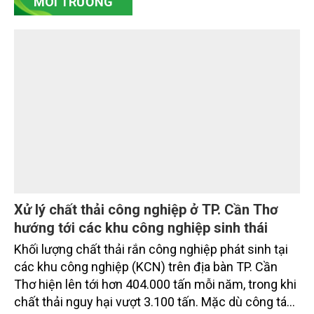
hệ sinh thái và kiến tạo sinh kế bền vững cho người
dân ven biển, hải đảo.
Khánh Hòa tăng tốc giải phóng mặt bằng các
dự án trọng điểm
Sau hơn một tháng triển khai Chương trình 90 ngày
cao điểm giải phóng mặt bằng, nhiều công trình
trọng điểm, dự án động lực trên địa bàn tỉnh Khánh
Hòa đã hoàn thành các mốc nhiệm vụ tháng
7/2026. Trong khi đó, các dự án thuộc nhóm nhiệm
vụ tháng 8 và tháng 9 đang được tiếp tục triển khai
MÔI TRƯỜNG
với tiến độ khác nhau.