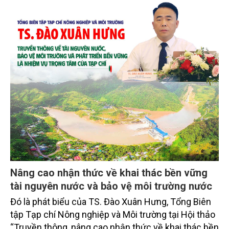
Mo cau xuất ngoại
Từng bị xem là phế phẩm, mo cau ở Quảng Ngãi
đang trở thành nguyên liệu để sản xuất các sản
phẩm thân thiện môi trường, mở thêm sinh kế cho
người dân và tạo nên vòng tuần hoàn xanh ở làng
quê. Trải qua chặng đường dài (từ 2020 đến nay),
chén, dĩa... từ mo cau đã được thị trường trong nước
và quốc tế đón nhận.