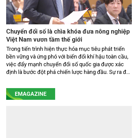
Chuyển đổi số là chìa khóa đưa nông nghiệp
Việt Nam vươn tầm thế giới
Trong tiến trình hiện thực hóa mục tiêu phát triển
bền vững và ứng phó với biến đổi khí hậu toàn cầu,
việc đẩy mạnh chuyển đổi số quốc gia được xác
định là bước đột phá chiến lược hàng đầu. Sự ra đời
của Nghị quyết số 57-NQ/TW đã trở thành động lực
mạnh mẽ, thúc đẩy quá trình cải cách toàn diện,
EMAGAZINE
minh bạch hóa chuỗi cung ứng và nâng cao hiệu
quả quản lý môi trường, đặc biệt trong hai lĩnh vực
then chốt là nông nghiệp và môi trường.