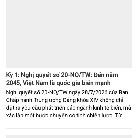
Quảng Ngãi đặt mục tiêu đưa kinh tế biển trở
thành động lực tăng trưởng chủ lực
Sau 5 năm triển khai các chủ trương phát triển kinh
tế biển, Quảng Ngãi đã đạt nhiều kết quả tích cực
nhưng vẫn đối mặt với không ít điểm nghẽn về hạ
tầng, môi trường, du lịch và khai thác tài nguyên.
Nghị quyết mới của Ban Chấp hành Đảng bộ tỉnh
đặt mục tiêu đưa kinh tế biển phát triển nhanh, bền
vững, trở thành động lực quan trọng thúc đẩy tăng
trưởng của tỉnh đến năm 2030, tầm nhìn đến năm
2045.