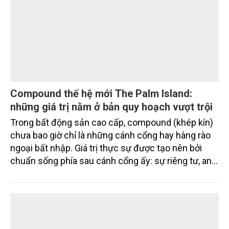
Nam A Bank đón dòng vốn xanh từ Thụy Sĩ,
nâng tổng quy mô huy động vốn quốc tế gần
350 triệu USD
Ngân hàng TMCP Nam Á (Nam A Bank - HOSE:
NAB) vừa chính thức ký kết thỏa thuận tín dụng
quốc tế với SIFEM AG và tiếp cận thêm nguồn vốn
từ các quỹ do responsAbility Investments AG quản
lý, nâng tổng quy mô dòng vốn mà ngân hàng này
thu hút thành công từ đầu năm đến nay lên gần 350
triệu USD.