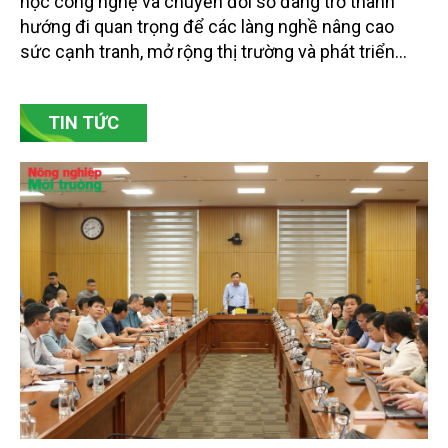
hút sự tham gia của hơn 100 đại biểu là lãnh đạo
các đơn vị thuộc Bộ Nông nghiệp và Môi trường,
chuyên gia, nhà khoa học, Sở Nông nghiệp và Môi
trường tỉnh Lai Châu và đại diện các cơ quan đơn vị
doanh nghiệp ở các tỉnh miền núi phía Bắc.
Gốm Ngọc Phù Lãng: Phát huy giá trị làng
nghề bằng khoa học công nghệ và chuyển
đổi số
Bảo tồn giá trị truyền thống gắn với ứng dụng khoa
học công nghệ và chuyển đổi số đang trở thành
hướng đi quan trọng để các làng nghề nâng cao
sức cạnh tranh, mở rộng thị trường và phát triển
bền vững. Tại làng gốm Phù Lãng, xã Phù Lãng, tỉnh