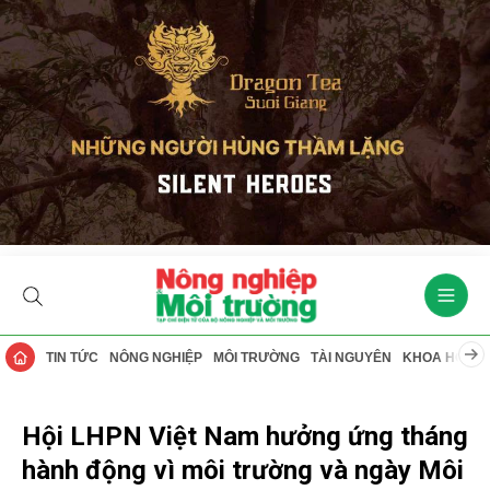
TIN TỨC
NÔNG NGHIỆP
MÔI TRƯỜNG
TÀI NGUYÊN
KHOA HỌC
Hội LHPN Việt Nam hưởng ứng tháng
hành động vì môi trường và ngày Môi