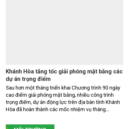
Kỳ 1: Nghị quyết số 20-NQ/TW: Đến năm
2045, Việt Nam là quốc gia biển mạnh
Nghị quyết số 20-NQ/TW ngày 28/7/2026 của Ban
Chấp hành Trung ương Đảng khóa XIV không chỉ
đặt ra yêu cầu phát triển các ngành kinh tế biển, mà
xác lập một bước chuyển có tính chiến lược: Từ
"khai thác biển" sang "quản trị biển hiện đại"; từ
"phát triển kinh tế ven biển" sang "xây dựng quốc
gia biển mạnh". Trong bước chuyển ấy, ngành Nông
nghiệp và Môi trường giữ vai trò đặc biệt quan trọng,
từ hoàn thiện thể chế, quy hoạch không gian biển,
quản lý tài nguyên đến bảo vệ môi trường, phục hồi