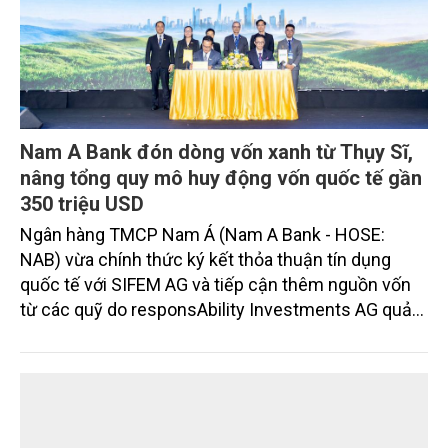
Ngày 3/8, Thứ trưởng Bộ Nông nghiệp và Môi
trường Nguyễn Hoàng Hiệp tiếp xã giao ông Shaun
Seow - CEO Tổ chức Liên minh Từ thiện châu Á
(PAA).
DOANH NGHIỆP