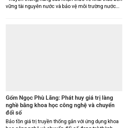
Nâng cao nhận thức về khai thác bền vững
tài nguyên nước và bảo vệ môi trường nước
Đó là phát biểu của TS. Đào Xuân Hưng, Tổng Biên
tập Tạp chí Nông nghiệp và Môi trường tại Hội thảo
“Truyền thông, nâng cao nhận thức về khai thác bền
vững tài nguyên nước và bảo vệ môi trường nước
xuyên biên giới” do Tạp chí Nông nghiệp và Môi
trường phối hợp với Sở Nông nghiệp và Môi trường
tỉnh Lai Châu tổ chức ngày 10/7/2026. Hội thảo thu